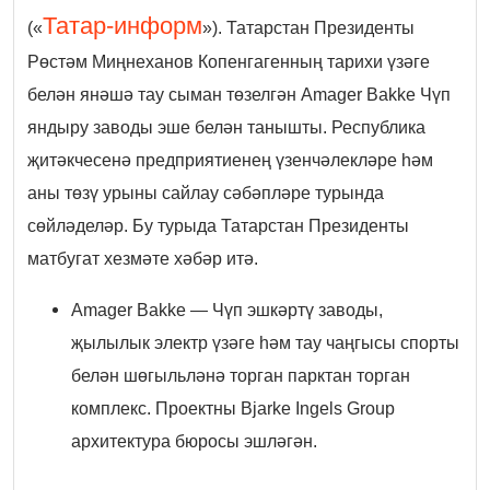
Татар-информ
(«
»). Татарстан Президенты
Рөстәм Миңнеханов Копенгагенның тарихи үзәге
белән янәшә тау сыман төзелгән Amager Bakke Чүп
яндыру заводы эше белән танышты. Республика
җитәкчесенә предприятиенең үзенчәлекләре һәм
аны төзү урыны сайлау сәбәпләре турында
сөйләделәр. Бу турыда Татарстан Президенты
матбугат хезмәте хәбәр итә.
Amager Bakke — Чүп эшкәртү заводы,
җылылык электр үзәге һәм тау чаңгысы спорты
белән шөгыльләнә торган парктан торган
комплекс. Проектны Bjarke Ingels Group
архитектура бюросы эшләгән.