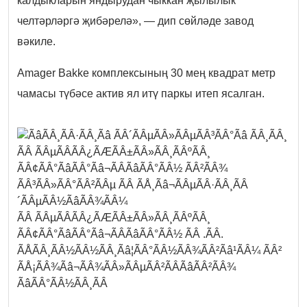
калдыкларын яндырудан чыккан җылылык
челтәрләргә җибәрелә», — дип сөйләде завод
вәкиле.
Amager Bakke комплексының 30 мең квадрат метр
чамасы түбәсе актив ял итү паркы итеп ясалган.