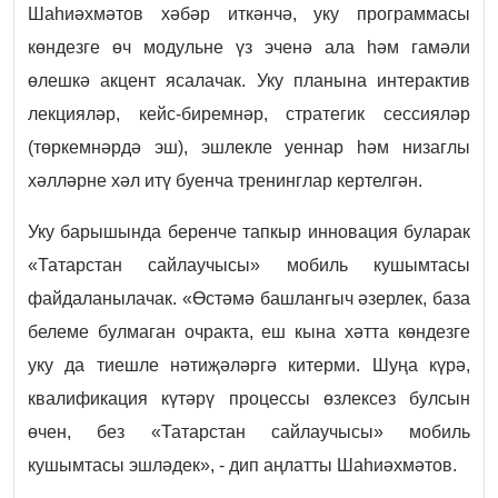
Шаһиәхмәтов хәбәр иткәнчә, уку программасы
көндезге өч модульне үз эченә ала һәм гамәли
өлешкә акцент ясалачак. Уку планына интерактив
лекцияләр, кейс-биремнәр, стратегик сессияләр
(төркемнәрдә эш), эшлекле уеннар һәм низаглы
хәлләрне хәл итү буенча тренинглар кертелгән.
Уку барышында беренче тапкыр инновация буларак
«Татарстан сайлаучысы» мобиль кушымтасы
файдаланылачак. «Өстәмә башлангыч әзерлек, база
белеме булмаган очракта, еш кына хәтта көндезге
уку да тиешле нәтиҗәләргә китерми. Шуңа күрә,
квалификация күтәрү процессы өзлексез булсын
өчен, без «Татарстан сайлаучысы» мобиль
кушымтасы эшләдек», - дип аңлатты Шаһиәхмәтов.