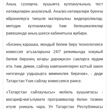
Аның сүзләрчә, кушымта кулланучының тест
нәтиҗәләрен анализлый. Анализ нәтиҗәләре буенча
өйрәнелергә тиешле материалны видеороликлар,
методик кулланмалар һәм белешмәлекләр
рәвешендә аның шәхси кабинетына җибәрә.
«Безнең карашка, мондый белем бирү технологиясе
комиссия әгъзаларына 24/7 режимында хокукый
белем бирүнең югары дәрәҗәсен сакларга ярдәм
итә. һәм, димәк, сайлау кампанияләрен катгый закон
нигезендә уздырырга мөмкинлек бирәчәк», - диде
Татарстан Үзәк сайлау комиссиясе рәисе.
«Татарстан сайлаучысы» мобиль кушымтасы -
мәгариф-мәгълүмати программалар белән тәэмин
итүче уникаль чара. Ул Татарстан Республикасы