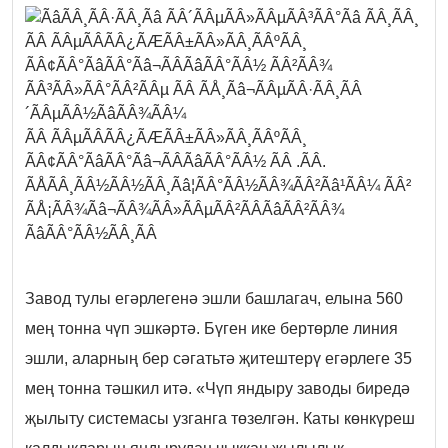
Завод тулы егәрлегенә эшли башлагач, елына 560
мең тонна чүп эшкәртә. Бүген ике бертөрле линия
эшли, аларның бер сәгатьтә җитештерү егәрлеге 35
мең тонна тәшкил итә. «Чүп яндыру заводы биредә
җылыту системасы узганга төзелгән. Каты көнкүреш