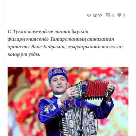
3007
0
2
Г. Тукай исемендәге татар дәүләт
филармониясендә Татарстанның атказанган
артисты Вәис Бәйрәмов җырларыннан төзелгән
концерт узды.