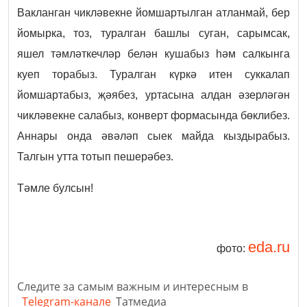
Вакланган чикләвекне йомшартылган атланмай, бер
йомырка, тоз, туралган башлы суган, сарымсак,
яшел тәмләткечләр белән кушабыз һәм салкынга
куеп торабыз. Туралган күркә итен суккалап
йомшартабыз, җәябез, уртасына алдан әзерләгән
чикләвекне салабыз, конверт формасында бөклибез.
Аннары онда әвәләп сыек майда кыздырабыз.
Талгын утта тотып пешерәбез.
Тәмле булсын!
eda.ru
фото:
Следите за самым важным и интересным в
Telegram-канале
Татмедиа