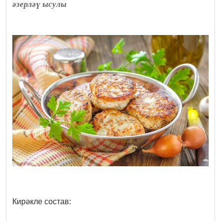
әзерләү ысулы
Кирәкле состав: