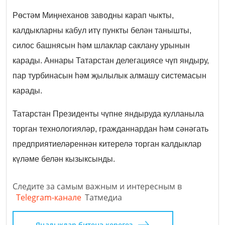
Рөстәм Миңнеханов заводны карап чыкты,
калдыкларны кабул итү пункты белән танышты,
силос башнясын һәм шлаклар саклану урынын
карады. Аннары Татарстан делегациясе чүп яндыру,
пар турбинасын һәм җылылык алмашу системасын
карады.
Татарстан Президенты чүпне яндыруда кулланыла
торган технологияләр, гражданнардан һәм сәнәгать
предприятиеләреннән китерелә торган калдыклар
күләме белән кызыксынды.
Следите за самым важным и интересным в
Telegram-канале
Татмедиа
Яңалыклар битенә керегез