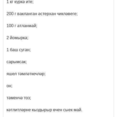
1 кг күркә ите;
200 г вакланган әстерхан чикләвеге;
100 г атланмай;
2 йомырка;
1 баш суган;
сарымсак;
яшел тәмләткечләр;
он;
тәменчә тоз;
кәтлитләрне кыздырыр өчен сыек май.