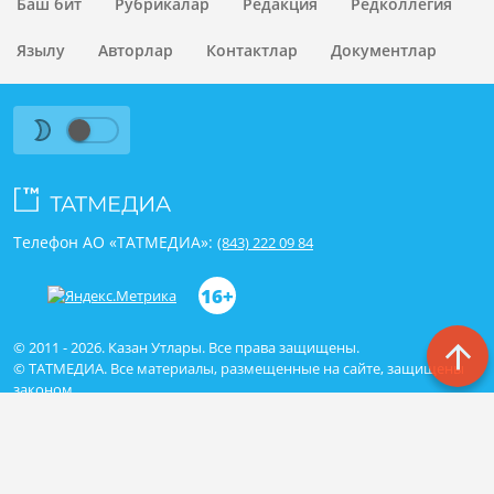
Баш бит
Рубрикалар
Редакция
Редколлегия
Язылу
Авторлар
Контактлар
Документлар
Телефон АО «ТАТМЕДИА»:
(843) 222 09 84
16+
© 2011 - 2026. Казан Утлары. Все права защищены.
© ТАТМЕДИА. Все материалы, размещенные на сайте, защищены
законом.
Перепечатка, воспроизведение и распространение в любом
объеме информации,
размещенной на сайте, возможна только с письменного согласия
редакций СМИ.