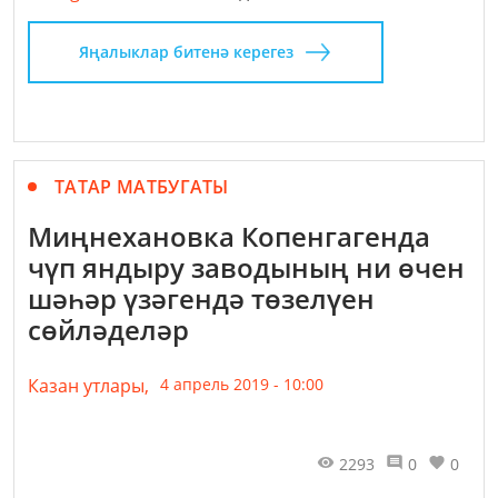
Яңалыклар битенә керегез
ТАТАР МАТБУГАТЫ
Миңнехановка Копенгагенда
чүп яндыру заводының ни өчен
шәһәр үзәгендә төзелүен
сөйләделәр
Казан утлары,
4 апрель 2019 - 10:00
2293
0
0