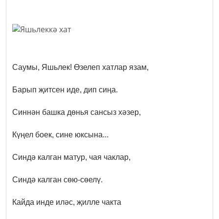
Саумы, Яшьлек! Өзелеп хатлар язам,
Барып җитсен иде, дип сиңа.
Синнән башка дөнья сансыз хәзер,
Күңел боек, сине юксына...
Синдә калган матур, чая чаклар,
Синдә калган сөю-сөелү.
Кайда инде иләс, җилле чакта