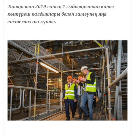
Татарстан 2019 елның 1 гыйнварыннан каты
көнкүреш калдыклары белән эшләүнең яңа
системасына күчте.