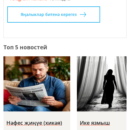
Яңалыклар битенә керегез
Топ 5 новостей
Нәфес җиңүе (хикәя)
Ике язмыш