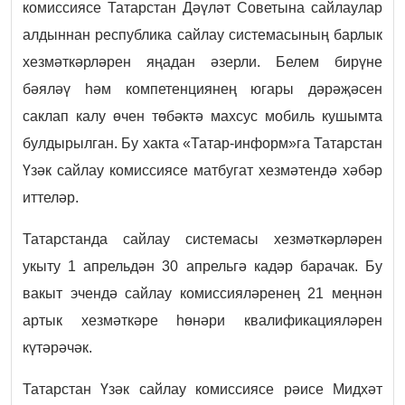
комиссиясе Татарстан Дәүләт Советына сайлаулар
алдыннан республика сайлау системасының барлык
хезмәткәрләрен яңадан әзерли. Белем бирүне
бәяләү һәм компетенциянең югары дәрәҗәсен
саклап калу өчен төбәктә махсус мобиль кушымта
булдырылган. Бу хакта «Татар-информ»га Татарстан
Үзәк сайлау комиссиясе матбугат хезмәтендә хәбәр
иттеләр.
Татарстанда сайлау системасы хезмәткәрләрен
укыту 1 апрельдән 30 апрельгә кадәр барачак. Бу
вакыт эчендә сайлау комиссияләренең 21 меңнән
артык хезмәткәре һөнәри квалификацияләрен
күтәрәчәк.
Татарстан Үзәк сайлау комиссиясе рәисе Мидхәт