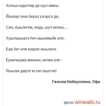
Холык-гадәтләр дә шул имеш.
Йөзләр генә бераз үзгәрсә дә,
Син, яшьлегем, янда, шул килеш...
Хушлашырга һич ашыкмыйк әле,
Бар бит әле күкрәп-яшьнисе.
Ераклашма миннән, китмә әле -
Яшьлек дәрте өстәп яшәтче!
Гөлсем Нәбиуллина.
Уфа
winwalls.ru
фото: