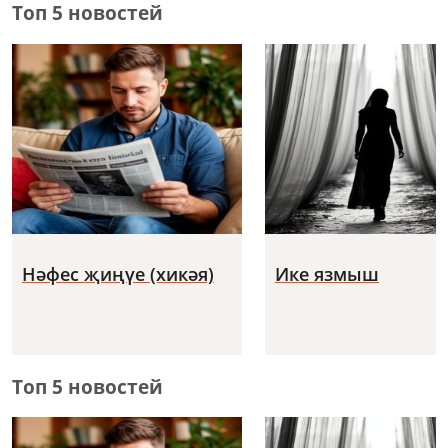
Топ 5 новостей
Нәфес җиңүе (хикәя)
Ике язмыш
Топ 5 новостей