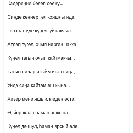
Кадереңне белеп сөенү...
Синдә көннәр гел кояшлы иде,
Гел шат иде күңел, уйнакчыл.
Атлап түгел, очып йөргән чакка,
Күңел тагын очып кайтмакчы...
Тагын ниләр языйм икән сиңа,
Уйда сиңа кайтам еш кына...
Хәзер менә яшь илледән өстә,
Ә, йөрәкләр һаман ашкына.
Күңел дә шул, һаман ярсый әле,