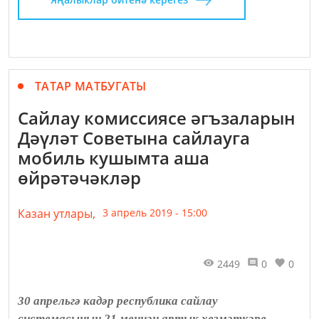
ТАТАР МАТБУГАТЫ
Сайлау комиссиясе әгъзаларын
Дәүләт Советына сайлауга
мобиль кушымта аша
өйрәтәчәкләр
Казан утлары,
3 апрель 2019 - 15:00
2449
0
0
30 апрельгә кадәр республика сайлау
системасының 21 меңнән артык хезмәткәре