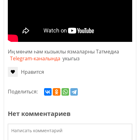
Иң мөһим һәм кызыклы язмаларны Татмедиа
Telegram-каналында
укыгыз
Нравится
Поделиться:
Нет комментариев