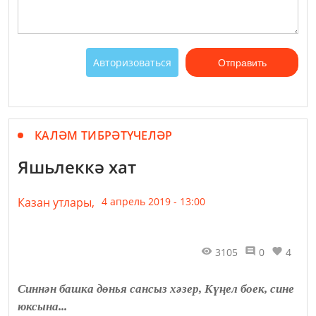
Авторизоваться
Отправить
КАЛӘМ ТИБРӘТҮЧЕЛӘР
Яшьлеккә хат
Казан утлары,
4 апрель 2019 - 13:00
3105
0
4
Синнән башка дөнья сансыз хәзер, Күңел боек, сине
юксына...