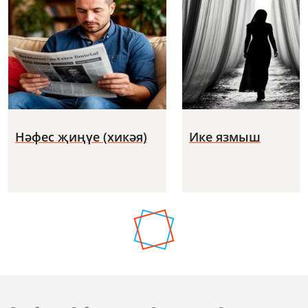
Нәфес җиңүе (хикәя)
Ике язмыш