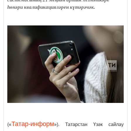
һөнәри квалификацияләрен күтәрәчәк.
Татар-информ
(«
»). Татарстан Үзәк сайлау