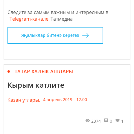
Следите за самым важным и интересным в
Telegram-канале
Татмедиа
Яңалыклар битенә керегез
ТАТАР ХАЛЫК АШЛАРЫ
Кырым кәтлите
Казан утлары,
4 апрель 2019 - 12:00
2374
0
1