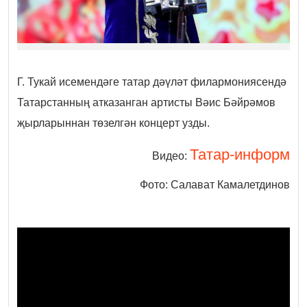
Г. Тукай исемендәге татар дәүләт филармониясендә
Татарстанның атказанган артисты Вәис Бәйрәмов
җырларыннан төзелгән концерт узды.
Татар-информ
Видео:
Фото: Салават Камалетдинов