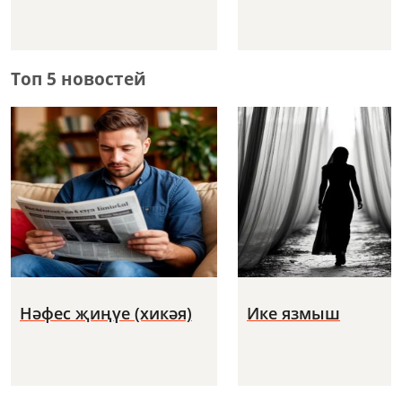
Топ 5 новостей
Нәфес җиңүе (хикәя)
Ике язмыш