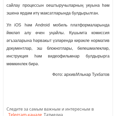
сайлау процессын оештыручыларның укуына һәм
эшенә ярдәм итү максатларында булдырылган.
Ул iOS һәм Android мобиль платформаларында
йөкләп алу өчен уңайлы. Кушымта комиссия
әгъзаларына һәрвакыт үзләрендә кирәкле норматив
документлар, эш блокнотлары, белешмәлекләр,
инструкция һәм видеофильмнар булдырырга
мөмкинлек бирә.
Фото: архив/Ильнар Тухбатов
Следите за самым важным и интересным в
Telegram-канале
Татмедиа