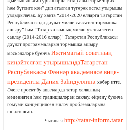
җыелып яшәгән урыннарда татар авыллары: тарих
һәм бүгенге көн” дип аталган түгәрәк өстәл утырышы
уздырылачак. Бу хакта “2014-2020 елларга Татарстан
Республикасында дәүләт милли сәясәтен тормышка
ашыру” һәм “Татар халкының милли үзенчәлеген
саклау (2014-2016 еллар)" Татарстан Республикасы
дәүләт программаларын тормышка ашыру
Иҗтимагый советның
мәсьәләләре буенча
киңәйтелгән утырышында
Татарстан
Республикасы Фәннәр академиясе вице-
президенты Дания Заһидуллина
хәбәр итте.
Әлеге проект бу авылларда татар халкының
мәдәниятен һәм традицияләрен саклау, өйрәнү буенча
гомуми концепциясен эшләү проблемаларына
юнәлтелгән.
http://tatar-inform.tatar
Чыганак: