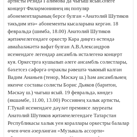
артисты Резидә Галимова да чыгыш ясый.Әлеге
концерт Филармониянең иң популяр
абонементларының берсе булган «Анатолий Шутиков
тәкъдим итә» абонементы кысаларына кергән. 18
февральдә (шимбә, 18.00) Анатолий Шутиков
җитәкчелегендәге оркестр Кара диңгез өстендә
авиаһаләкәттә вафат булган А.В.Александров
исемендәге легендар ансамбль истәлегенә концерт
куя. Оркестрга кушылып әлеге ансамбль солистлары,
бәхетсез сәфәргә очраклы рәвештә чыкмый калган
Вадим Ананьев (тенор, Мәскәү ш.) һәм ансамбльнең
икенче составы солисты Борис Дьяков (баритон,
Мәскәү ш.) чыгыш ясый. 19 февральдә, көндез
(якшәмбе, 11.00, 13.00) Россиянең халык артисты,
Г.Тукай исемендәге дәүләт премиясе лауреаты
Анатолий Шутиков җитәкчелегендәге Татарстан
Республикасы халык уен кораллары оркестры балалар
өчен өчен әзерләнгән «Музыкаль ассорти»