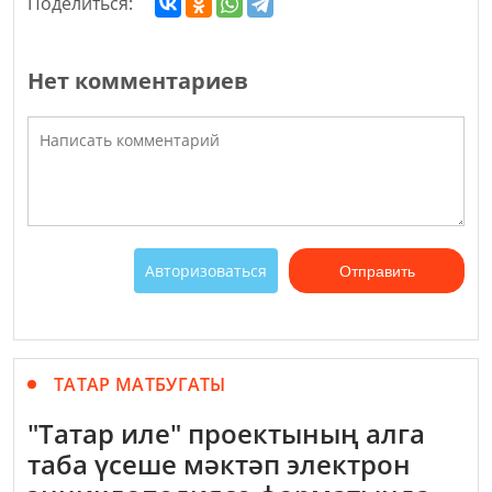
Поделиться:
Нет комментариев
Авторизоваться
Отправить
ТАТАР МАТБУГАТЫ
"Татар иле" проектының алга
таба үсеше мәктәп электрон