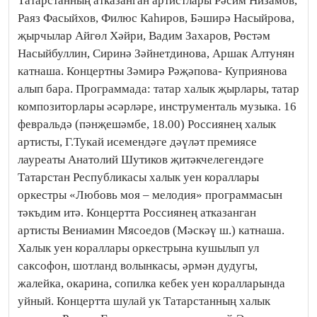
Татарстанның атказанган артистлары Рәсим Низамов,
Раяз Фасыйхов, Филюс Каһиров, Бәширә Насыйрова,
җырчылар Айгөл Хәйри, Вадим Захаров, Рөстәм
Насыйбуллин, Сиринә Зәйнетдинова, Аршак Алтунян
катнаша. Концертны Зәмирә Рәҗәпова- Куприянова
алып бара. Программада: татар халык җырлары, татар
композиторлары әсәрләре, инструменталь музыка. 16
февральдә (пәнҗешәмбе, 18.00) Россиянең халык
артисты, Г.Тукай исемендәге дәүләт премиясе
лауреаты Анатолий Шутиков җитәкчелегендәге
Татарстан Республикасы халык уен кораллары
оркестры «Любовь моя – мелодия» программасын
тәкъдим итә. Концертта Россиянең атказанган
артисты Вениамин Мясоедов (Мәскәү ш.) катнаша.
Халык уен кораллары оркестрына кушылып ул
саксофон, шотланд волынкасы, әрмән дудугы,
жалейка, окарина, сопилка кебек уен коралларында
уйный. Концертта шулай ук Татарстанның халык