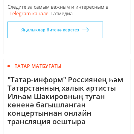
Следите за самым важным и интересным в
Telegram-канале
Татмедиа
Яңалыклар битенә керегез
ТАТАР МАТБУГАТЫ
"Татар-информ" Россиянең һәм
Татарстанның халык артисты
Илһам Шакировның туган
көненә багышланган
концертыннан онлайн
трансляция оештыра