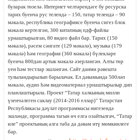
буларак төзелә. Интернет челтәрендәге бу ресурска
тарих буенча рус телендә – 150, татар телендә – 90
мәкалә, республика географиясе буенча сигез блок
мәкалә кертелгән, 300 китапның пдф-файлы
урнаштырылган, 80 видео файл бар. Тарих (150
мәкалә), рәсем сәнгате (129 мәкалә), музыка (179
мәкалә) һәм география (360 мәкалә) бүлекләре
буенча 800дән артык мәкалә әзерләнгән. Алты төр
уен һәм тестлар эшләнгән. Сайт даими рәвештә
тулыландырылып барылачак. Ел дәвамында 500ләп
мәкалә, аудио һәм видеоматериал урнаштырылыр дип
планлаштырыла. Проект “Татар халкының милли
үзенчәлеген саклау (2014-2016 еллар)" Татарстан
Республикасы дәүләт программасы нигезендә
эшләнде, программа тагын өч елга озайтылгач, “Татар
иле” проектының алга таба да дәвам итү мөмкинлеге
бар.