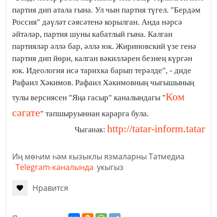
партия дип атала гына. Ул чын партия түгел. "Бердәм
Россия" дәүләт сәясәтенә корылган. Анда нәрсә
әйтәләр, партия шуны кабатлый гына. Калган
партияләр әллә бар, әллә юк. Жириновский үзе генә
партия дип йөри, калган вәкилләрен безнең күргән
юк. Идеология исә тарихка барып терәлде", - диде
Рафаил Хәкимов. Рафаил Хәкимовның чыгышының
Ком
тулы версиясен "Яңа гасыр" каналындагы "
сәгате
" тапшыруыннан карарга була.
http://tatar-inform.tatar
Чыганак:
Иң мөһим һәм кызыклы язмаларны Татмедиа
Telegram-каналында
укыгыз
Нравится