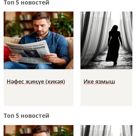
Топ 5 новостей
Нәфес җиңүе (хикәя)
Ике язмыш
Топ 5 новостей