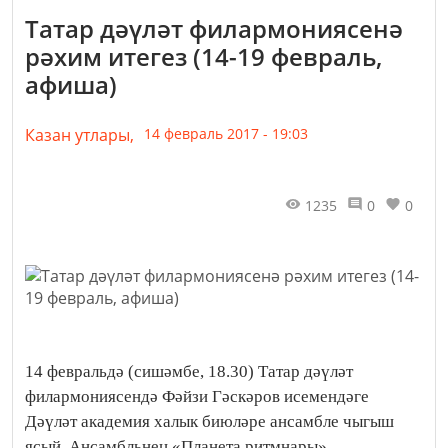
Татар дәүләт филармониясенә
рәхим итегез (14-19 февраль,
афиша)
Казан утлары,
14 февраль 2017 - 19:03
1235
0
0
14 февральдә (сишәмбе, 18.30) Татар дәүләт
филармониясендә Фәйзи Гәскәров исемендәге
Дәүләт академия халык биюләре ансамбле чыгыш
ясый. Ансамбльнең «Планета ритмнары»