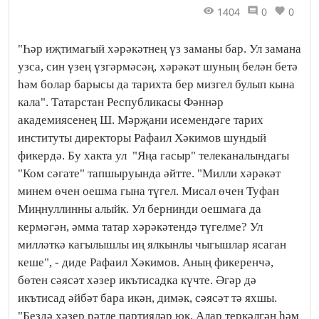
1404
0
0
"Һәр иҗтимагый хәрәкәтнең үз заманы бар. Ул замана
узса, син үзең үзгәрмәсәң, хәрәкәт шуның белән бетә
һәм болар барысы да тарихта бер мизгел булып кына
кала". Татарстан Республикасы Фәннәр
академиясенең Ш. Мәрҗани исемендәге тарих
институты директоры Рафаил Хәкимов шундый
фикердә. Бу хакта ул "Яңа гасыр" телеканалындагы
"Ком сәгате" тапшыруында әйтте. "Милли хәрәкәт
минем өчен оешма гына түгел. Мисал өчен Туфан
Миңнуллинны алыйк. Ул бернинди оешмага да
кермәгән, әмма татар хәрәкәтендә түгелме? Ул
милләткә кагылышлы иң ялкынлы чыгышлар ясаган
кеше", - диде Рафаил Хәкимов. Аның фикеренчә,
бөтен сәясәт хәзер икътисадка күчте. Әгәр дә
икътисад әйбәт бара икән, димәк, сәясәт тә яхшы.
"Бездә хәзер рәтле партияләр юк. Алар теркәлгән һәм