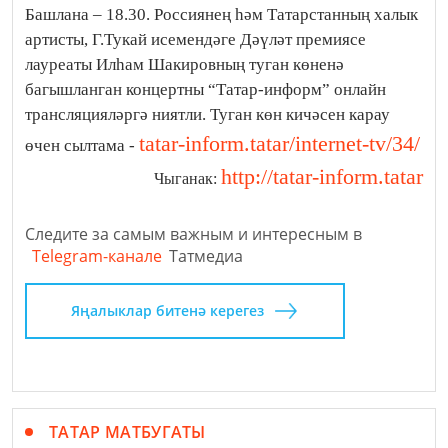
Башлана – 18.30. Россиянең һәм Татарстанның халык
артисты, Г.Тукай исемендәге Дәүләт премиясе
лауреаты Илһам Шакировның туган көненә
багышланган концертны “Татар-информ” онлайн
трансляцияләргә ниятли. Туган көн кичәсен карау
tatar-inform.tatar/internet-tv/34/
өчен сылтама -
http://tatar-inform.tatar
Чыганак:
Следите за самым важным и интересным в
Telegram-канале
Татмедиа
Яңалыклар битенә керегез
ТАТАР МАТБУГАТЫ