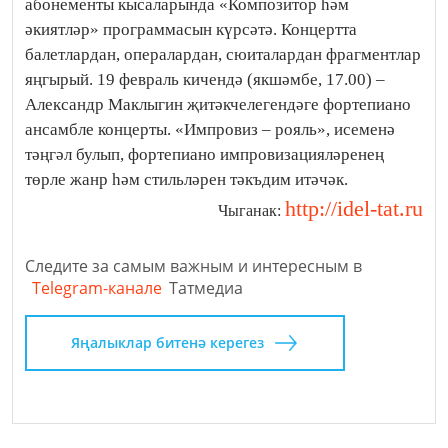
абонементы кысаларында «Композитор һәм
әкиятләр» программасын күрсәтә. Концертта
балетлардан, опералардан, сюиталардан фрагментлар
яңгырый. 19 февраль кичендә (якшәмбе, 17.00) –
Александр Маклыгин җитәкчелегендәге фортепиано
ансамбле концерты. «Импровиз – рояль», исеменә
тәңгәл булып, фортепиано импровизацияләренең
төрле жанр һәм стильләрен тәкъдим итәчәк.
http://idel-tat.ru
Чыганак:
Следите за самым важным и интересным в
Telegram-канале
Татмедиа
Яңалыклар битенә керегез