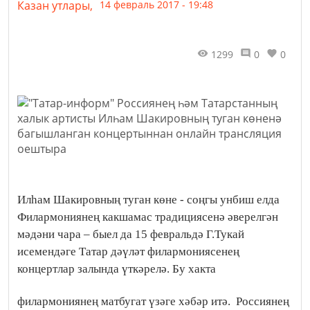
Казан утлары,
14 февраль 2017 - 19:48
1299
0
0
Илһам Шакировның туган көне - соңгы унбиш елда
Филармониянең какшамас традициясенә әверелгән
мәдәни чара – быел да 15 февральдә Г.Тукай
исемендәге Татар дәүләт филармониясенең
концертлар залында үткәрелә. Бу хакта
филармониянең матбугат үзәге хәбәр итә.
Россиянең