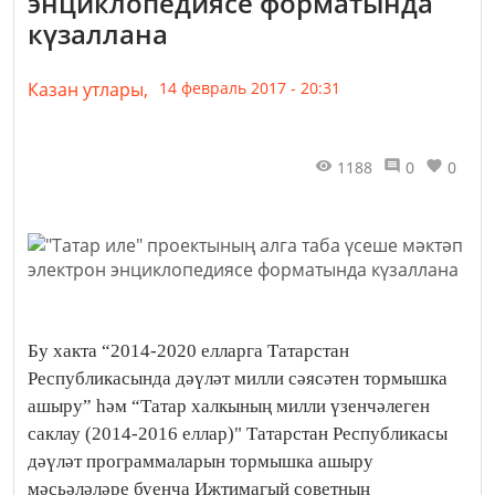
энциклопедиясе форматында
күзаллана
Казан утлары,
14 февраль 2017 - 20:31
1188
0
0
Бу хакта “2014-2020 елларга Татарстан
Республикасында дәүләт милли сәясәтен тормышка
ашыру” һәм “Татар халкының милли үзенчәлеген
саклау (2014-2016 еллар)" Татарстан Республикасы
дәүләт программаларын тормышка ашыру
мәсьәләләре буенча Иҗтимагый советның