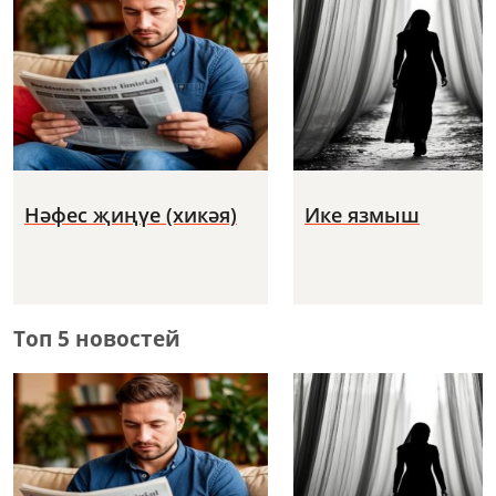
Нәфес җиңүе (хикәя)
Ике язмыш
Топ 5 новостей