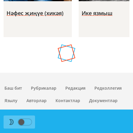
Нәфес җиңүе (хикәя)
Ике язмыш
Баш бит
Рубрикалар
Редакция
Редколлегия
Язылу
Авторлар
Контактлар
Документлар