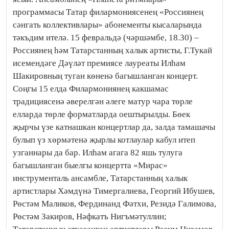
программасы Татар филармониясенең «Россиянең
сәнгать коллективлары» абонементы кысаларында
тәкъдим ителә.
15 февральдә (чәршәмбе, 18.30) –
Россиянең һәм Татарстанның халык артисты, Г.Тукай
исемендәге Дәүләт премиясе лауреаты Илһам
Шакировның туган көненә багышланган концерт.
Соңгы 15 елда Филармониянең какшамас
традициясенә әверелгән әлеге матур чара төрле
елларда төрле форматларда оештырылды. Бөек
җырчы үзе катнашкан концертлар да, залда тамашачы
булып үз хөрмәтенә җырлы котлаулар кабул итеп
узганнары да бар. Илһам агага 82 яшь тулуга
багышланган быелгы концертта «Мирас»
инструменталь ансамбле, Татарстанның халык
артистлары Хәмдүнә Тимергалиева, Георгий Ибушев,
Рөстәм Маликов, Фердинанд Фәтхи, Резидә Галимова,
Рөстәм Закиров, Нәфкатъ Нигъмәтуллин;