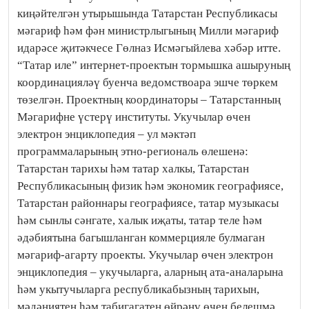
киңәйтелгән утырышында Татарстан Республикасы
мәгариф һәм фән министрлыгының Милли мәгариф
идарәсе җитәкчесе Гөлназ Исмәгыйлева хәбәр итте.
“Татар иле” интернет-проектын тормышка ашыруның
координацияләү буенча ведомствоара эшче төркем
төзелгән. Проектның координаторы – Татарстанның
Мәгарифне үстерү институты. Укучылар өчен
электрон энциклопедия – ул мәктәп
программаларының этно-региональ өлешенә:
Татарстан тарихы һәм татар халкы, Татарстан
Республикасының физик һәм экономик географиясе,
Татарстан районнары географиясе, татар музыкасы
һәм сынлы сәнгате, халык иҗаты, татар теле һәм
әдәбиятына багышланган коммерцияле булмаган
мәгариф-агарту проекты. Укучылар өчен электрон
энциклопедия – укучыларга, аларның ата-аналарына
һәм укытучыларга республикабызның тарихын,
мәдәниятен һәм табигагатен өйрәнү өчен белешмә