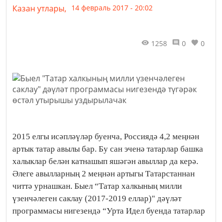
Казан утлары,
14 февраль 2017 - 20:02
1258
0
0
2015 елгы исәпләүләр буенча, Россиядә 4,2 меңнән
артык татар авылы бар. Бу сан эченә татарлар башка
халыклар белән катнашып яшәгән авыллар да керә.
Әлеге авылларның 2 меңнән артыгы Татарстаннан
читтә урнашкан. Быел “Татар халкының милли
үзенчәлеген саклау (2017-2019 еллар)" дәүләт
программасы нигезендә “Урта Идел буенда татарлар