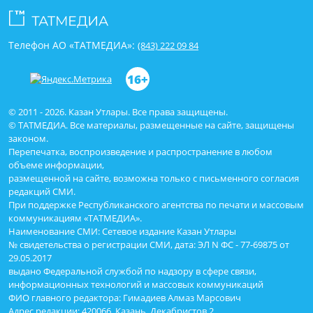
Телефон АО «ТАТМЕДИА»:
(843) 222 09 84
16+
© 2011 - 2026. Казан Утлары. Все права защищены.
© ТАТМЕДИА. Все материалы, размещенные на сайте, защищены
законом.
Перепечатка, воспроизведение и распространение в любом
объеме информации,
размещенной на сайте, возможна только с письменного согласия
редакций СМИ.
При поддержке Республиканского агентства по печати и массовым
коммуникациям «ТАТМЕДИА».
Наименование СМИ: Сетевое издание Казан Утлары
№ свидетельства о регистрации СМИ, дата: ЭЛ N ФС - 77-69875 от
29.05.2017
выдано Федеральной службой по надзору в сфере связи,
информационных технологий и массовых коммуникаций
ФИО главного редактора: Гимадиев Алмаз Марсович
Адрес редакции: 420066, Казань, Декабристов 2