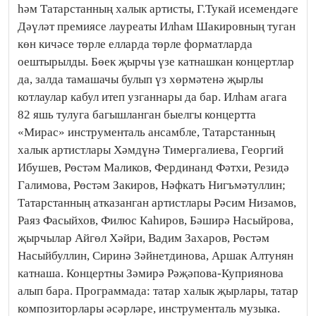
һәм Татарстанның халык артисты, Г.Тукай исемендәге
Дәүләт премиясе лауреаты Илһам Шакировның туган
көн кичәсе төрле елларда төрле форматларда
оештырылды. Бөек җырчы үзе катнашкан концертлар
да, залда тамашачы булып үз хөрмәтенә җырлы
котлаулар кабул итеп узганнары да бар. Илһам агага
82 яшь тулуга багышланган быелгы концертта
«Мирас» инструменталь ансамбле, Татарстанның
халык артистлары Хәмдүнә Тимергалиева, Георгий
Ибушев, Рөстәм Маликов, Фердинанд Фәтхи, Резидә
Галимова, Рөстәм Закиров, Нәфкатъ Нигъмәтуллин;
Татарстанның атказанган артистлары Рәсим Низамов,
Раяз Фасыйхов, Филюс Каһиров, Бәширә Насыйрова,
җырчылар Айгөл Хәйри, Вадим Захаров, Рөстәм
Насыйбуллин, Сиринә Зәйнетдинова, Аршак Алтунян
катнаша. Концертны Зәмирә Рәҗәпова-Куприянова
алып бара. Программада: татар халык җырлары, татар
композиторлары әсәрләре, инструменталь музыка.