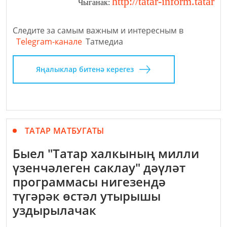
http://tatar-inform.tatar
Чыганак:
Следите за самым важным и интересным в
Telegram-канале
Татмедиа
Яңалыклар битенә керегез
ТАТАР МАТБУГАТЫ
Быел "Татар халкының милли
үзенчәлеген саклау" дәүләт
программасы нигезендә
түгәрәк өстәл утырышы
уздырылачак