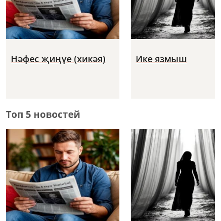
Нәфес җиңүе (хикәя)
Ике язмыш
Топ 5 новостей