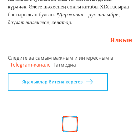
күрәчәк. Әлеге шәхеснең соңгы китабы XIX гасырда
бастырылган булган.
*
Державин – рус шагыйре,
дәүләт эшлеклесе, сенатор.
Ялкын
Следите за самым важным и интересным в
Telegram-канале
Татмедиа
Яңалыклар битенә керегез