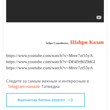
Шәһри Казан
Зөһрә Садыйкова,
https://www.youtube.com/watch?v=Mree7zt55yA
https://www.youtube.com/watch?v=DF4FeBJZMGI
https://www.youtube.com/watch?v=Mree7zt55yA
Следите за самым важным и интересным в
Telegram-канале
Татмедиа
Яңалыклар битенә керегез