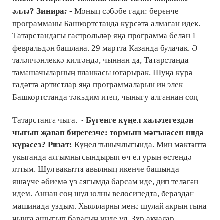
әллә?
Зинира
:
- Моның сәбәбе гади: беренче
программаны Башкортстанда күрсәтә алмаган идек.
Татарстандагы гастрольләр яңа программа белән 1
февральдән башлана. 29 мартта Казанда булачак. Ә
таләпчәнлеккә килгәндә, чыннан да, Татарстанда
тамашачыларның планкасы югарырак. Шуңа күрә
гадәттә артистлар яңа программаларын иң элек
Башкортстанда тәкъдим итеп, чыныгу алганнан соң
Татарстанга чыга.
- Бүгенге күңел халәтегездән
чыгып җавап бирегезче: тормыш мәгънәсен нидә
күрәсез?
Ризат:
Күңел тынычлыгында. Мин мәктәптә
укыганда аягымны сындырып өч ел урын өстендә
яттым. Шул вакытта авылның икенче башында
яшәүче әбиемә үз аягымда барсам иде, дип теләгән
идем. Аннан соң шул юлны велосипедта, бераздан
машинада уздым. Хыялларны менә шулай акрын гына
чынга ашырып барасың инде ул. Зур акчалар