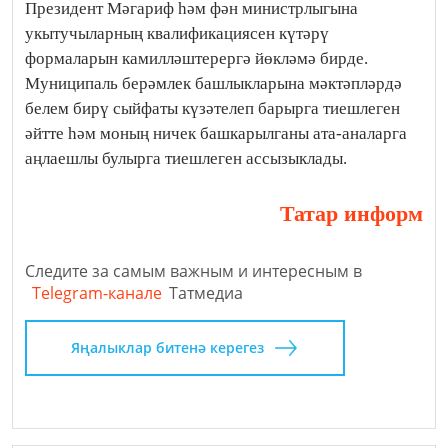
Президент Мәгариф һәм фән министрлыгына
укытучыларның квалификациясен күтәрү
формаларын камилләштерергә йөкләмә бирде.
Муниципаль берәмлек башлыкларына мәктәпләрдә
белем бирү сыйфаты күзәтелеп барырга тиешлеген
әйтте һәм моның ничек башкарылганы ата-аналарга
аңлаешлы булырга тиешлеген ассызыклады.
Татар информ
Следите за самым важным и интересным в
Telegram-канале
Татмедиа
Яңалыклар битенә керегез