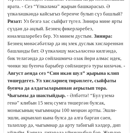
ярата. - Сез “Үпкәләмә” җырын башкарасыз. Ә
үпкәләшкәндә кайсыгыз беренче булып сүз башлый?
Ризат:
Ул безгә хас сыйфат түгел. Зинира мине ярты
сүздән дә аңлый. Безнең фикерләребез,
юнәлешләребез бер. Ул минем дустым.
Зинира:
Безнең мөнәсәбәтләр дә иң элек дуслык хисләреннән
башланды бит. Ә үпкәләшү мәсьәләсенә килгәндә,
бик теләгәндә дә сөйләшмичә озак йөри алмас идек,
чөнки эш буенча барыбер сөйләшергә туры киләчәк.
-
Август аенда сез “Син икән шул” җырына клип
төшердегез. Ул хисләрнең тирәнлеге, сыйфаты
буенча да алдагыларыннан аерылып тора.
Чыгымы да шактыйдыр.
- Әлбәттә! “Бул үземә
генә” клибын 15 мең сумга төшергән булсак,
монысының чыгымнары 100 меңнән артты. Эшли-
эшли, акрынлап кына булса да алга барган саен,
таләпләр дә, чыгымнар да арту табигый хәлдер, дип
уйлыйм. Баянда, гитарада уйнаучыбыз бар. Җырлар