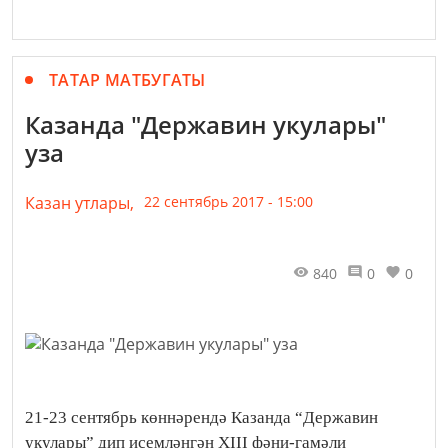
ТАТАР МАТБУГАТЫ
Казанда "Державин укулары"
уза
Казан утлары,
22 сентябрь 2017 - 15:00
840
0
0
21-23 сентябрь көннәрендә Казанда “Державин
укулары” дип исемләнгән XIII фәни-гамәли