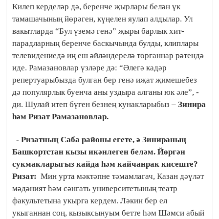
Килеп керделәр дә, беренче җырлары белән үк
тамашачының йөрәген, күңелен яулап алдылар. Ул
вакытларда “Бул үземә генә” җыры барлык хит-
парадларның беренче баскычында булды, клиплары
телевидениедә иң еш әйләндерелә торганнар рәтендә
иде. Рамазановлар үзләре дә: “Әлегә кадәр
репертуарыбызда булган бер генә иҗат җимешебез
дә популярлык буенча аны уздыра алганы юк әле”, -
ди. Шулай итеп бүген безнең кунакларыбыз –
Зинира
һәм Ризат Рамазановлар.
- Ризатның Саба районы егете, ә Зинираның
Башкортстан кызы икәнлеген беләм. Йөргән
сукмакларыгыз кайда һәм кайчанрак кисеште?
Ризат:
Мин урта мәктәпне тәмамлагач, Казан дәүләт
мәдәният һәм сәнгать университетының театр
факультетына укырга кердем. Ләкин бер ел
укыганнан соң, кызыксынуым бетте һәм Шәмси абый