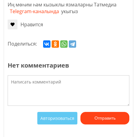
Иң мөһим һәм кызыклы язмаларны Татмедиа
Telegram-каналында
укыгыз
Нравится
Поделиться:
Нет комментариев
Авторизоваться
Отправить