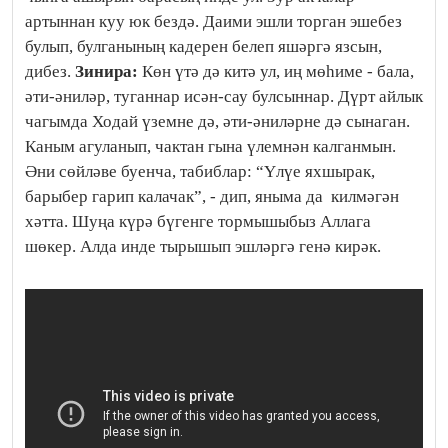
артыннан куу юк бездә. Даими эшли торган эшебез
булып, булганының кадерен белеп яшәргә язсын,
дибез.
Зинира:
Көн үтә дә китә ул, иң мөһиме - бала,
әти-әниләр, туганнар исән-сау булсыннар. Дүрт айлык
чагымда Ходай үземне дә, әти-әниләрне дә сынаган.
Каным агуланып, чактан гына үлемнән калганмын.
Әни сөйләве буенча, табиблар: “Үлүе яхшырак,
барыбер гарип калачак”, - дип, яныма да килмәгән
хәтта. Шуңа күрә бүгенге тормышыбыз Аллага
шөкер. Алда инде тырышып эшләргә генә кирәк.