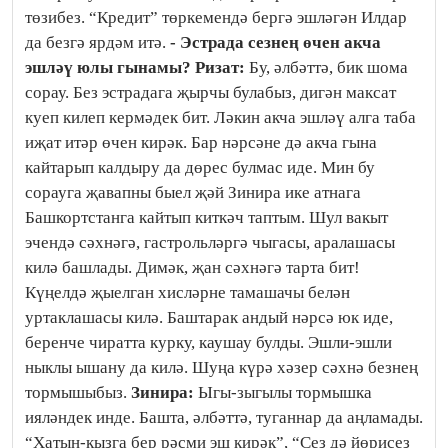
төзибез. “Кредит” төркемендә бергә эшләгән Илдар
да безгә ярдәм итә.
- Эстрада сезнең өчен акча
эшләү юлы гынамы?
Ризат:
Бу, әлбәттә, бик шома
сорау. Без эстрадага җырчы булабыз, дигән максат
куеп килеп кермәдек бит. Ләкин акча эшләү алга таба
иҗат итәр өчен кирәк. Бар нәрсәне дә акча гына
кайтарып калдыру да дөрес булмас иде. Мин бу
сорауга җавапны быел җәй Зинира ике атнага
Башкортстанга кайтып киткәч таптым. Шул вакыт
эчендә сәхнәгә, гастрольләргә чыгасы, аралашасы
килә башлады. Димәк, җан сәхнәгә тарта бит!
Күңелдә җыелган хисләрне тамашачы белән
уртаклашасы килә. Баштарак андый нәрсә юк иде,
беренче чиратта курку, каушау булды. Эшли-эшли
ныклы ышану да килә. Шуңа күрә хәзер сәхнә безнең
тормышыбыз.
Зинира:
Ыгы-зыгылы тормышка
ияләндек инде. Башта, әлбәттә, туганнар да аңламады.
“Хатын-кызга бер рәсми эш кирәк”, “Сез дә йөрисез