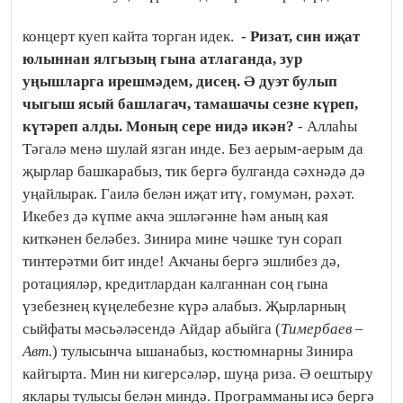
концерт куеп кайта торган идек.
- Ризат, син иҗат
юлыннан ялгызың гына атлаганда, зур
уңышларга ирешмәдем, дисең. Ә дуэт булып
чыгыш ясый башлагач, тамашачы сезне күреп,
күтәреп алды. Моның сере нидә икән?
- Аллаһы
Тәгалә менә шулай язган инде. Без аерым-аерым да
җырлар башкарабыз, тик бергә булганда сәхнәдә дә
уңайлырак. Гаилә белән иҗат итү, гомумән, рәхәт.
Икебез дә күпме акча эшләгәнне һәм аның кая
киткәнен беләбез. Зинира мине чәшке тун сорап
тинтерәтми бит инде! Акчаны бергә эшлибез дә,
ротацияләр, кредитлардан калганнан соң гына
үзебезнең күңелебезне күрә алабыз. Җырларның
сыйфаты мәсьәләсендә Айдар абыйга (
Тимербаев –
Авт.
) тулысынча ышанабыз, костюмнарны Зинира
кайгырта. Мин ни кигерсәләр, шуңа риза. Ә оештыру
яклары тулысы белән миндә. Программаны исә бергә