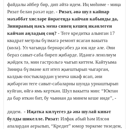
файдалы әйбер бир, дип әйтә идем. Иң мөһиме - миңа
Ризат белән рәхәт иде.
- Ризат, әнә шул кайнар
мәхәббәт хисләре йөрәгеңдә кайчан кабынды да,
Зинираның нәкъ менә синең кешең икәнлеген
кайчан аңладың соң?
- Теге кредитка алынган 17
квадрат метрлы бүлмәгә ремонт ясаган вакытта
(көлә). Ул чагында бернәрсәбез дә юк иде әле. Әни
бераз савыт-саба биреп җибәрде. Идәнгә ленолиум
җәйдек тә, мин гастрольгә чыгып киттем. Кайтуыма
Зинира бүлмәне ялт итеп җыештырып чыгарган,
калдык-постыклардан үзенчә шкаф ясап, әни
җибәргән теге савыт-сабаларны шунда урнаштырып
куйган, өйгә ямь керткән. Шул вакытта мин: “Юктан
да бар иткән бит, бу чыннан да минем кеше инде”, -
дидем.
- Иҗатка килүегез дә әнә шулай кинәт
булды шикелле.
Ризат:
Илфак абый һәм Илсөя
апалардан аерылып, “Кредит” юмор төркеме төзедем,