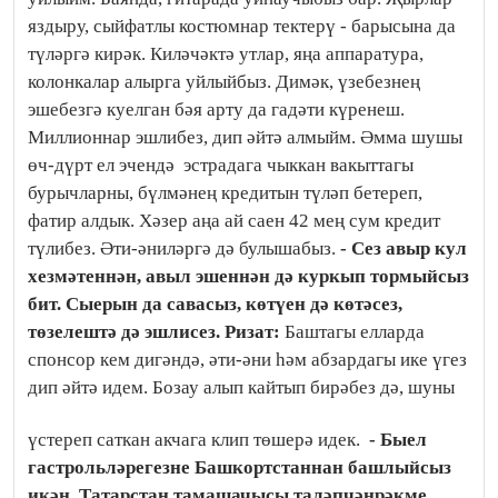
яздыру, сыйфатлы костюмнар тектерү - барысына да
түләргә кирәк. Киләчәктә утлар, яңа аппаратура,
колонкалар алырга уйлыйбыз. Димәк, үзебезнең
эшебезгә куелган бәя арту да гадәти күренеш.
Миллионнар эшлибез, дип әйтә алмыйм. Әмма шушы
өч-дүрт ел эчендә эстрадага чыккан вакыттагы
бурычларны, бүлмәнең кредитын түләп бетереп,
фатир алдык. Хәзер аңа ай саен 42 мең сум кредит
түлибез. Әти-әниләргә дә булышабыз.
- Сез авыр кул
хезмәтеннән, авыл эшеннән дә куркып тормыйсыз
бит. Сыерын да савасыз, көтүен дә көтәсез,
төзелештә дә эшлисез.
Ризат:
Баштагы елларда
спонсор кем дигәндә, әти-әни һәм абзардагы ике үгез
дип әйтә идем. Бозау алып кайтып бирәбез дә, шуны
үстереп саткан акчага клип төшерә идек.
- Быел
гастрольләрегезне Башкортстаннан башлыйсыз
икән. Татарстан тамашачысы таләпчәнрәкме