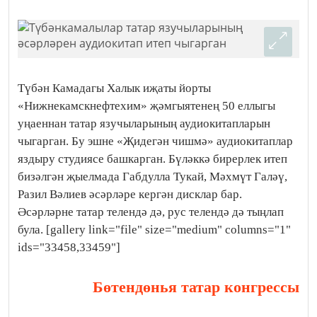
Түбән Камадагы Халык иҗаты йорты
«Нижнекамскнефтехим» җәмгыятенең 50 еллыгы
уңаеннан татар язучыларының аудиокитапларын
чыгарган. Бу эшне «Җидегән чишмә» аудиокитаплар
яздыру студиясе башкарган. Бүләккә бирерлек итеп
бизәлгән җыелмада Габдулла Тукай, Мәхмүт Галәү,
Разил Вәлиев әсәрләре кергән дисклар бар.
Әсәрләрне татар телендә дә, рус телендә дә тыңлап
була. [gallery link="file" size="medium" columns="1"
ids="33458,33459"]
Бөтендөнья татар конгрессы