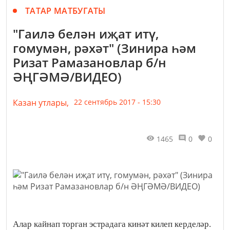
ТАТАР МАТБУГАТЫ
"Гаилә белән иҗат итү,
гомумән, рәхәт" (Зинира һәм
Ризат Рамазановлар б/н
ӘҢГӘМӘ/ВИДЕО)
Казан утлары,
22 сентябрь 2017 - 15:30
1465
0
0
Алар кайнап торган эстрадага кинәт килеп керделәр.