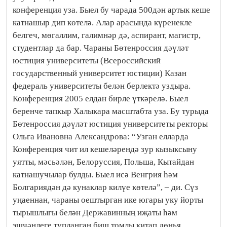
конференция уза. Быел бу чарада 500дән артык кеше
катнашыр дип көтелә. Алар арасында күренекле
белгеч, мөгаллим, галимнәр дә, аспирант, магистр,
студентлар да бар. Чараны Бөтенроссия дәүләт
юстиция университеты (Всероссийский
государственный университет юстиции) Казан
федераль университеты белән берлектә уздыра.
Конференция 2005 елдан бирле үткәрелә. Быел
беренче тапкыр Халыкара масштабта уза. Бу турыда
Бөтенроссия дәүләт юстиция университеты ректоры
Ольга Ивановна Александрова: “Узган елларда
Конференция чит ил кешеләрендә зур кызыксыну
уятты, мәсьәлән, Белоруссия, Польша, Кытайдан
катнашучылар булды. Быел исә Венгрия һәм
Болгариядән дә кунаклар килүе көтелә”, – ди. Сүз
уңаеннан, чараны оештырган ике югары уку йорты
тырышлыгы белән Державинның иҗаты һәм
эшчәнлеге тупланган биш томлы китап дөнья