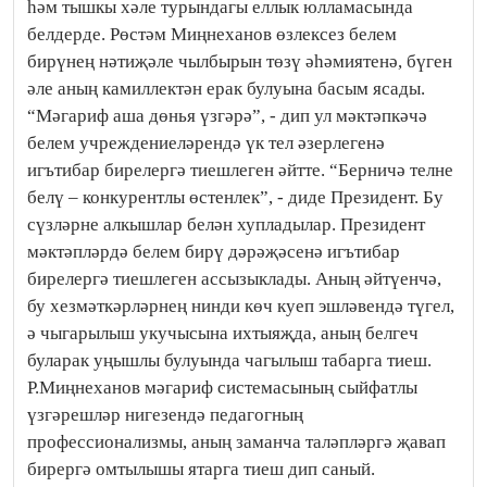
һәм тышкы хәле турындагы еллык юлламасында
белдерде. Рөстәм Миңнеханов өзлексез белем
бирүнең нәтиҗәле чылбырын төзү әһәмиятенә, бүген
әле аның камиллектән ерак булуына басым ясады.
“Мәгариф аша дөнья үзгәрә”, - дип ул мәктәпкәчә
белем учреждениеләрендә үк тел әзерлегенә
игътибар бирелергә тиешлеген әйтте. “Берничә телне
белү – конкурентлы өстенлек”, - диде Президент. Бу
сүзләрне алкышлар белән хупладылар. Президент
мәктәпләрдә белем бирү дәрәҗәсенә игътибар
бирелергә тиешлеген ассызыклады. Аның әйтүенчә,
бу хезмәткәрләрнең нинди көч куеп эшләвендә түгел,
ә чыгарылыш укучысына ихтыяҗда, аның белгеч
буларак уңышлы булуында чагылыш табарга тиеш.
Р.Миңнеханов мәгариф системасының сыйфатлы
үзгәрешләр нигезендә педагогның
профессионализмы, аның заманча таләпләргә җавап
бирергә омтылышы ятарга тиеш дип саный.