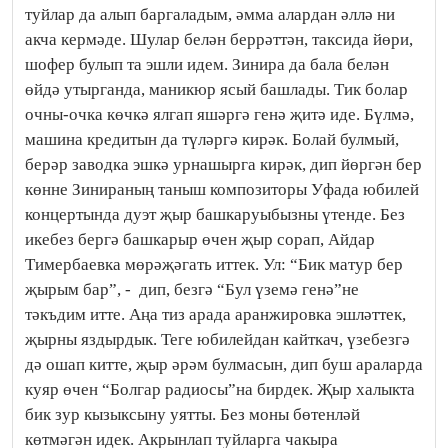
туйлар да алып баргаладым, әмма алардан әллә ни
акча кермәде. Шулар белән беррәттән, таксида йөри,
шофер булып та эшли идем. Зинира да бала белән
өйдә утырганда, маникюр ясый башлады. Тик болар
очны-очка көчкә ялгап яшәргә генә җитә иде. Бүлмә,
машина кредитын да түләргә кирәк. Болай булмый,
берәр заводка эшкә урнашырга кирәк, дип йөргән бер
көнне Зинираның таныш композиторы Уфада юбилей
концертында дуэт җыр башкаруыбызны үтенде. Без
икебез бергә башкарыр өчен җыр сорап, Айдар
Тимербаевка мөрәҗәгать иттек. Ул: “Бик матур бер
җырым бар”, - дип, безгә “Бул үземә генә”не
тәкъдим итте. Аңа тиз арада аранжировка эшләттек,
җырны яздырдык. Теге юбилейдан кайткач, үзебезгә
дә ошап китте, җыр әрәм булмасын, дип буш араларда
куяр өчен “Болгар радиосы”на бирдек. Җыр халыкта
бик зур кызыксыну уятты. Без моны бөтенләй
көтмәгән идек. Акрынлап туйларга чакыра