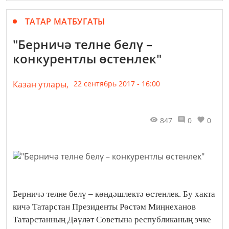
ТАТАР МАТБУГАТЫ
"Берничә телне белү –
конкурентлы өстенлек"
Казан утлары,
22 сентябрь 2017 - 16:00
847
0
0
Берничә телне белү – көндәшлектә өстенлек. Бу хакта
кичә Татарстан Президенты Рөстәм Миңнеханов
Татарстанның Дәүләт Советына республиканың эчке