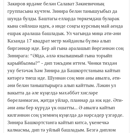
Закиров ярдәме белән Салават Зәкиевичның
группасына күчтем. Зинира белән танышуыбыз да
шунда булды. Баштагы елларда төркемдәш буларак
кына сөйләшә идек, ә инде соңгы курсның май аенда
ешрак аралаша башладык. Ул чагында миңа әти-әни
Казанда 17 квадрат метр мәйданлы бүлмә алып
биргәннәр иде. Бер ай гына аралашып йөргәннән соң
Зинирага: “Әйдә, әллә язылышмый гына торыйп
карыйбызмы?” - дип тәкъдим иттем. Чөнки тиздән
уку бетәчәк һәм Зинира да Башкортстанына кайтып
китәргә тиеш иде. Шуннан соң мин аны авылга, әти-
әни белән таныштырырга алып кайттым. Ләкин ул
вакытта да әле күңелдә мәхәббәт хисләре
бөреләнмәгән, җитди уйлар, планнар да юк иде. Әти-
әни аны бер күрүдә үк ошатты... Ә авылга кайтып
килгәннән соң үземнең күңелдә дә нәрсәдер үзгәрде.
Зинира Башкортстанга кайтып китсә, үкенечкә
калмасмы, дип тә уйлый башладым. Безгә диплом