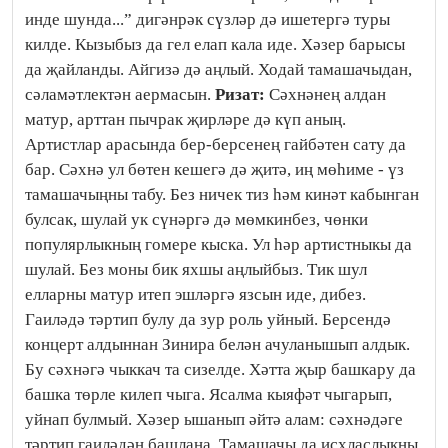
инде шунда...” дигәнрәк сүзләр дә ишетергә туры
килде. Кызыбыз да гел елап кала иде. Хәзер барысы
да җайланды. Айгизә дә аңлый. Ходай тамашачыдан,
сәламәтлектән аермасын.
Ризат:
Сәхнәнең алдан
матур, арттан пычрак җирләре дә күп аның.
Артистлар арасында бер-берсенең гайбәтен сату да
бар. Сәхнә ул бөтен кешегә дә җитә, иң мөһиме - үз
тамашачыңны табу. Без ничек тиз һәм кинәт кабынган
булсак, шулай ук сүнәргә дә мөмкинбез, чөнки
популярлыкның гомере кыска. Ул һәр артистныкы да
шулай. Без моны бик яхшы аңлыйбыз. Тик шул
елларны матур итеп эшләргә язсын иде, дибез.
Гаиләдә тәртип булу да зур роль уйный. Берсендә
концерт алдыннан Зинира белән ачуланышып алдык.
Бу сәхнәгә чыккач та сизелде. Хәтта җыр башкару да
башка төрле килеп чыга. Ясалма кыяфәт чыгарып,
уйнап булмый. Хәзер ышанып әйтә алам: сәхнәдәге
тәртип гаиләдән башлана. Тамашачы да исхласлыкны