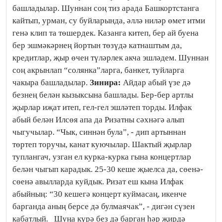
башладылар. Шуннан соң тиз арада Башкортстанга
кайтып, урман, су буйларында, әллә ниләр өмет итми
генә клип та төшердек. Казанга китеп, бер ай буена
бер эшмәкәрнең йортын төзүдә катнаштым да,
кредитлар, җыр өчен түләрлек акча эшләдем. Шуннан
соң акрынлап “солянка”ларга, банкет, туйларга
чакыра башладылар.
Зинира:
Айдар абый үзе дә
безнең белән кызыксына башлады. Бер-бер артлы
җырлар иҗат итеп, гел-гел эшләтеп торды. Илфак
абый белән Илсөя апа да Ризатны сәхнәгә алып
чыгучылар. “Чык, синнән була”, - дип артыннан
төртеп торучы, канат куючылар. Шактый җырлар
туплангач, узган ел курка-курка гына концертлар
белән чыгып карадык. 25-30 кеше җыелса да, сөенә-
сөенә авылларда куйдык. Ризат еш кына Илфак
абыйның: “30 кешегә концерт куймасаң, икенче
барганда аның берсе дә булмаячак”, - дигән сүзен
кабатлый. Шуңа күрә без дә барган һәр җирдә