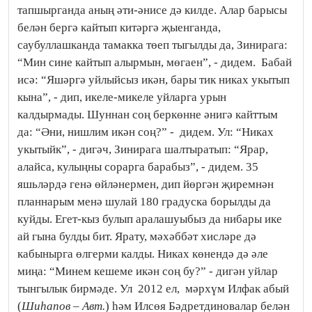
тапшырганда аның әти-әнисе дә килде. Алар барысы
белән бергә кайтып китәргә җыенганда,
саубуллашканда тамакка төеп тыгылды да, Зинирага:
“Мин сине кайтып алырмын, мөгаен”, - дидем. Бабай
исә: “Яшәргә уйлыйсыз икән, бары тик никах укытып
кына”, - дип, икеле-микеле уйларга урын
калдырмады. Шуннан соң беркөнне әнигә кайттым
да: “Әни, нишлим икән соң?” - дидем. Ул: “Никах
укытыйк”, - дигәч, Зинирага шалтыратып: “Ярар,
алайса, кулыңны сорарга барабыз”, - дидем. 35
яшьләрдә генә өйләнермен, дип йөргән җиремнән
планнарым менә шулай 180 градуска борылды да
куйды. Егет-кыз булып аралашуыбыз да нибары ике
ай гына булды бит. Ярату, мәхәббәт хисләре дә
кабынырга өлгерми калды. Никах көнендә дә әле
миңа: “Минем кешеме икән соң бу?” - дигән уйлар
тынгылык бирмәде. Ул 2012 ел, мәрхүм Илфак абый
(
Шиһапов – Авт.
) һәм Илсөя Бәдретдиновалар белән