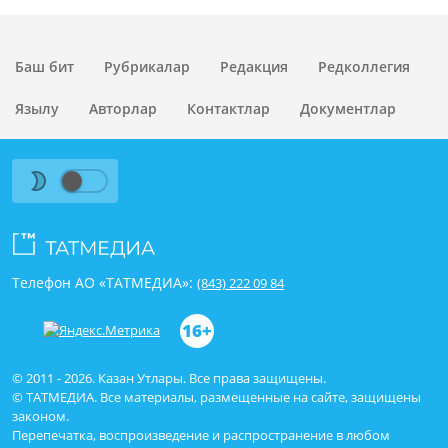
Баш бит
Рубрикалар
Редакция
Редколлегия
Язылу
Авторлар
Контактлар
Документлар
Телефон АО «ТАТМЕДИА»:
(843) 222 09 84
16+
© 2011 - 2026. Казан Утлары. Все права защищены.
© ТАТМЕДИА. Все материалы, размещенные на сайте, защищены
законом.
Перепечатка, воспроизведение и распространение в любом