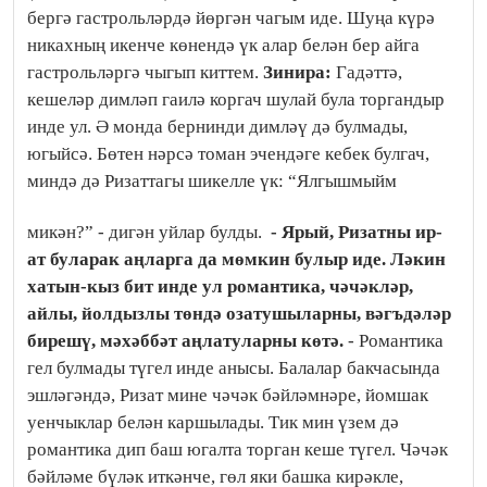
бергә гастрольләрдә йөргән чагым иде. Шуңа күрә
никахның икенче көнендә үк алар белән бер айга
гастрольләргә чыгып киттем.
Зинира:
Гадәттә,
кешеләр димләп гаилә коргач шулай була торгандыр
инде ул. Ә монда бернинди димләү дә булмады,
югыйсә. Бөтен нәрсә томан эчендәге кебек булгач,
миндә дә Ризаттагы шикелле үк: “Ялгышмыйм
микән?” - дигән уйлар булды.
- Ярый, Ризатны ир-
ат буларак аңларга да мөмкин булыр иде. Ләкин
хатын-кыз бит инде ул романтика, чәчәкләр,
айлы, йолдызлы төндә озатушыларны, вәгъдәләр
бирешү, мәхәббәт аңлатуларны көтә.
- Романтика
гел булмады түгел инде анысы. Балалар бакчасында
эшләгәндә, Ризат мине чәчәк бәйләмнәре, йомшак
уенчыклар белән каршылады. Тик мин үзем дә
романтика дип баш югалта торган кеше түгел. Чәчәк
бәйләме бүләк иткәнче, гөл яки башка кирәкле,