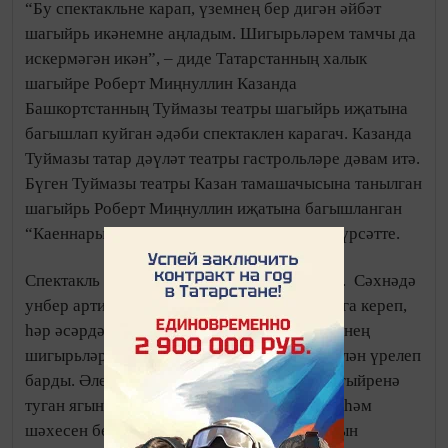
“Бу спектакльне карап, үземнең бер дигән әйбәт
шагыйрь икәнемне аңладым. Шигырьләрем тамчы да
искермәгән икән”, – диде Татарстанның халык
шагыйре Роберт Миңнуллин Казанда
Башкортстанның Туймазы театры шагыйрь иҗатына
багышлап куйган әдәби спектаклен карагач. Казанда
Туймазы татар дәүләт театры гастрольләре дәвам итә.
Бүген Туймазы театры Казан тамашачысына танылган
шагыйрь Роберт Миңнуллин иҗатына багышланган
“Каеннарым белән...” шигъри спектаклен күрсәтте.
Спектакль театрның Кече залында уйналды.
Сәхнәдә
унбер артист бер сәгатьтән артык образларга кереп,
һәр әсәрдән мини-спектакль ясап, шагыйрьнең
шигырьләрен укыды. Шигърият җырлар белән үрелеп
барды. Әлеге шигъри спектакль – татар шагыйренә
туган ягының карашы. Ул шагыйрь иҗатын һәм
шәхесен бөтен тулылыгы белән ачу максатын