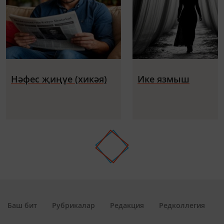
Нәфес җиңүе (хикәя)
Ике язмыш
Баш бит
Рубрикалар
Редакция
Редколлегия