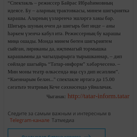
“Спектакль – режиссер Байрас Ибраһимовның
идеясе. Бу – аларның трактовкасы, минем шигърияткә
карашы. Аларның үзләренчә эшләргә хакы бар.
Шигырь шуның өчен дә шигырь бит инде – аны
һәркем үзенчә кабул итә. Режиссерның бу карашы
миңа ошады. Монда минем бөтен шигъриятем
сыйган, лириканы да, иҗтимагый тормышка
карашымны да чагылдырырга тырышканнар, – дип
сөйләде шагыйрь “Татар-информ” хәбәрчесенә. –
Мин моны театр өлкәсендә яңа сүз дип исәплим”.
“Каеннарым белән..." спектакле иртәгә дә 15.00
сәгатьтә театрның Кече сәхнәсендә уйналачак.
http://tatar-inform.tatar
Чыганак:
Следите за самым важным и интересным в
Telegram-канале
Татмедиа
Яңалыклар битенә керегез