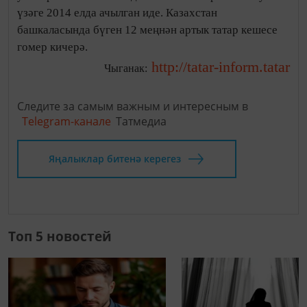
үзәге 2014 елда ачылган иде. Казахстан
башкаласында бүген 12 меңнән артык татар кешесе
гомер кичерә.
http://tatar-inform.tatar
Чыганак:
Следите за самым важным и интересным в
Telegram-канале
Татмедиа
Яңалыклар битенә керегез
Топ 5 новостей