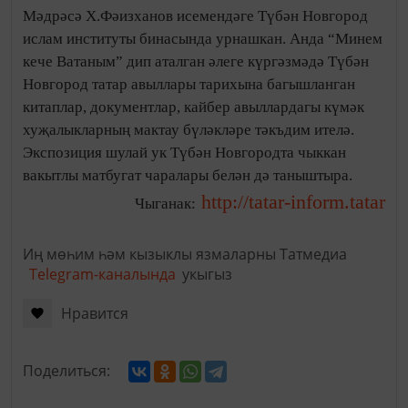
Мәдрәсә Х.Фәизханов исемендәге Түбән Новгород
ислам институты бинасында урнашкан. Анда “Минем
кече Ватаным” дип аталган әлеге күргәзмәдә Түбән
Новгород татар авыллары тарихына багышланган
китаплар, документлар, кайбер авыллардагы күмәк
хуҗалыкларның мактау бүләкләре тәкъдим ителә.
Экспозиция шулай ук Түбән Новгородта чыккан
вакытлы матбугат чаралары белән дә таныштыра.
http://tatar-inform.tatar
Чыганак:
Иң мөһим һәм кызыклы язмаларны Татмедиа
Telegram-каналында
укыгыз
Нравится
Поделиться: