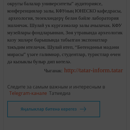
округы балалар университеты” аудиториясе,
конференцияләр залы, КФУның ЮНЕСКО кафедрасы,
археология, төзекләндерү белән бәйле лаборатория
эшләячәк. Шулай ук күргәзмәләр залы ачылачак. КФУ
музейлары фондларыннан, Зөя утравында археологик
казу эшләре барышында табылган экспонатлар
тәкъдим ителәчәк. Шулай итеп, “Бөтендөнья мәдәни
мирасы” үзәге галимнәр, студентлар, туристлар өчен
дә кызыклы булыр дип көтелә.
http://tatar-inform.tatar
Чыганак:
Следите за самым важным и интересным в
Telegram-канале
Татмедиа
Яңалыклар битенә керегез