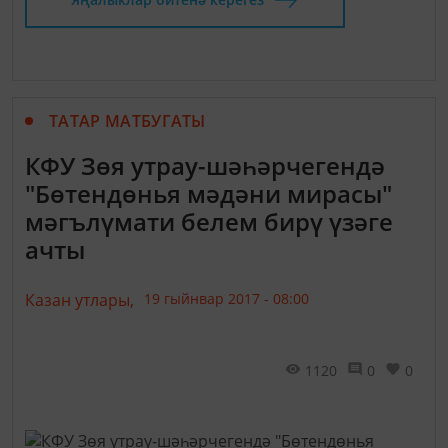
ТАТАР МАТБУГАТЫ
КФУ Зөя утрау-шәһәрчегендә
"Бөтендөнья мәдәни мирасы"
мәгълүмати белем бирү үзәге
ачты
Казан утлары,
19 гыйнвар 2017 - 08:00
1120
0
0