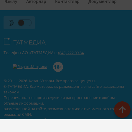
Язылу
Авторлар
Контактлар
Документлар
Телефон АО «ТАТМЕДИА»:
(843) 222 09 84
16+
© 2011 - 2026. Казан Утлары. Все права защищены.
© ТАТМЕДИА. Все материалы, размещенные на сайте, защищены
законом.
Перепечатка, воспроизведение и распространение в любом
объеме информации,
размещенной на сайте, возможна только с письменного согласия
редакций СМИ.
При поддержке Республиканского агентства по печати и массовым
коммуникациям «ТАТМЕДИА».
Наименование СМИ: Сетевое издание Казан Утлары