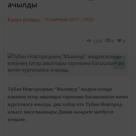
ачылды
Казан утлары,
19 гыйнвар 2017 - 10:02
1209
0
0
Түбән Новгородның “Махинур” мәдрәсәсендә
өлкәнең татар авыллары тарихына багышланган китап
күргәзмәсе ачылды, дип хәбәр итә Түбән Новгород
өлкәсе мөселманнары Диния нәзарәте матбугат
хезмәте.