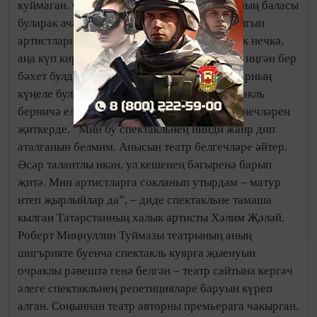
куймаган. Спектакль шагыйрьне туган ягының баласы
буларак ача. Соңыннан шагыйрь сәхнәгә чыгып
артистларны котлады: “Шагыйрь күңеле бик нечкә,
аңа күп кирәкми. Бу спектакль миңа күктән иңгән бер
бәхет булды. Бер-ике уйнарлар да, артистларның
күңеле булгач, туктарлар дигән идем, спектакль
берничә ел репертуарда”, – дип үзенең сөенечләрен
җиткерде. “Мин бу спектакльнең нинди жанр дип
аталганын белмим. Анысын театр белгечләре әйтер.
Әсәр талантлы икән, ул кешенең бәгыренә барып
җитә. Мин артистларга сокланып утырдам – матур
итеп җырлыйлар да”, – диде спектакльне тамаша
кылган Татарстанның халык артисты Хәлим Җәләй.
Роберт Миңнуллин Туймазы театрының аның
шигърияте буенча спектакль куярга җыенуын
очраклы рәвештә генә белгән – театр сайтына кергәч
әлеге спектакльнең репетицияләре баруын күреп
алган. Соңыннан театр авторны премьерага чакырган.