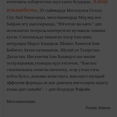
Хәбәр
агентлыгы хәбәрчесенә шул хакта белдерде.
иткәнебезчә,
29 гыйнварда Мәскәүнең Crocus
City Hall бинасында, мөселманнарда Мәүлид аен
бәйрәм итү кысаларында, “Югалган васыять” дип
исемләнгән театральләштерелгән музыкаль тамаша
куела. Спектакльдә танылган театр һәм кино
актерлары Марат Бәшәров, Шамил Хаматов һәм
Бибигөл Актан катнашачак. Шулай ук Татарстан,
Дагыстан, Ингушетия һәм Башкортстан милли
театрларының уеннары күрсәтеләчәк. “Быелгы
спектакльнең сюжеты ничектер, әгәр узган елгы
кебек булса, дөньяви кешеләргә, яшьләргә шундый
эффектив формада ислам диненең нигезләрен аңлату
яхшы дип саныйм”, – дип белдерде Рәфыйк
Мөхәммәтшин.
Ренат Абянов