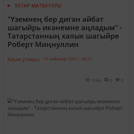
ТАТАР МАТБУГАТЫ
"Үземнең бер дигән әйбәт
шагыйрь икәнемне аңладым" -
Татарстанның халык шагыйре
Роберт Миңнуллин
Казан утлары,
19 гыйнвар 2017 - 08:31
1164
0
0