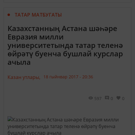
ТАТАР МАТБУГАТЫ
Казахстанның Астана шәһәре
Евразия милли
университетында татар теленә
өйрәтү буенча бушлай курслар
ачыла
Казан утлары,
18 гыйнвар 2017 - 20:36
597
0
0