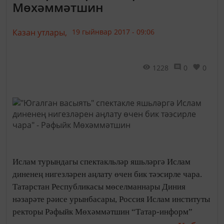
Мөхәммәтшин
Казан утлары,
19 гыйнвар 2017 - 09:06
1228
0
0
Ислам турындагы спектакльләр яшьләргә Ислам
диненең нигезләрен аңлату өчен бик тәэсирле чара.
Татарстан Республикасы мөселманнары Диния
нәзарәте рәисе урынбасары, Россия Ислам институты
ректоры Рәфыйк Мөхәммәтшин “Татар-информ”