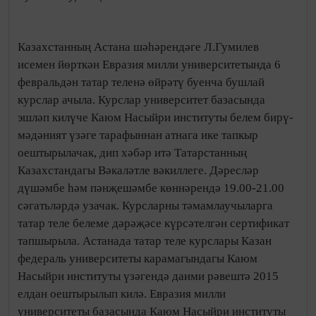
Казахстанның Астана шәһәрендәге Л.Гумилев
исемен йөрткән Евразия милли университетында 6
февральдән татар теленә өйрәтү буенча бушлай
курслар ачыла. Курслар университет базасында
эшләп килүче Каюм Насыйри институты белем бирү-
мәдәният үзәге тарафыннан атнага ике тапкыр
оештырылачак, дип хәбәр итә Татарстанның
Казахстандагы Вәкаләтле вәкиллеге. Дәресләр
дүшәмбе һәм пәнҗешәмбе көннәрендә 19.00-21.00
сәгатьләрдә узачак. Курсларны тәмамлаучыларга
татар теле белеме дәрәҗәсе күрсәтелгән сертификат
тапшырыла. Астанада татар теле курслары Казан
федераль университеты карамагындагы Каюм
Насыйри институты үзәгендә даими рәвештә 2015
елдан оештырылып килә. Евразия милли
университеты базасында Каюм Насыйри институты