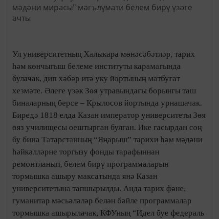
Ул университетның Халыкара мөнәсәбәтләр, тарих
һәм көнчыгыш белеме институты карамагында
булачак, дип хәбәр итә уку йортының матбугат
хезмәте. Әлеге үзәк Зөя утравындагы борынгы таш
биналарның берсе – Крылосов йортында урнашачак.
Биредә 1818 елда Казан император университеты Зөя
өяз училищесы оештырган булган. Ике гасырдан соң
бу бина Татарстанның “Яңарыш” тарихи һәм мәдәни
һәйкәлләрне торгызу фонды тарафыннан
ремонтланып, белем бирү программаларын
тормышка ашыру максатында янә Казан
университетына тапшырылды. Анда тарих фәне,
гуманитар мәсьәләләр белән бәйле программалар
тормышка ашырылачак, КФУның “Идел буе федераль