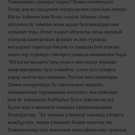
Тамашаның сценаристлары Г.Камал исемендәге
Татар дәүләт академия театры режиссеры һәм актеры
Илгиз Зәйниев һәм Ренат хәзрәт Абянов. Алар
әйтүенчә бу тамаша моңа кадәр булганнардан нык
аерылып тора. Ренат хәзрәт әйтүенчә, менә шундый
театральләштерелгән формат ислам турында
мәгълүмат таратуда бигрәк тә уңышлы һәм атаклы
шәхесләр турында сөйләргә уникаль мөмкинлек бирә.
“Югалган васыять”нең сюжет нигезендә тормыш
авырлыкларына түзә алмыйча, үзенә кул салырга
карар кылган кыз язмышы. Россия мөселманнары
Диния нәзарәтендә бу спектакльне карагач,
тамашачылар тормышның мәгънәсе, вак-төякләре
һәм бу тормышта Раббыбыз безгә биргән иң зур
бүләк нәрсә икәнлеге хакында уйланачакларын
белдерделәр. “Бу тамаша үткәннәр хакында уйларга
мәҗбүр итә, чөнки үткәннән башка киләчәк юк.
Тамашачылар шул вакытның атмосферасына чумачак