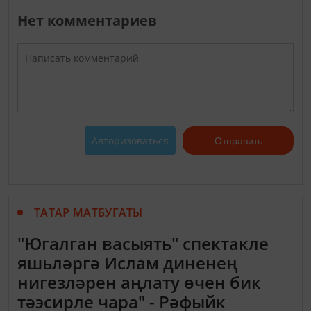
Нет комментариев
Авторизоваться
Отправить
ТАТАР МАТБУГАТЫ
"Югалган васыять" спектакле
яшьләргә Ислам диненең
нигезләрен аңлату өчен бик
тәэсирле чара" - Рәфыйк