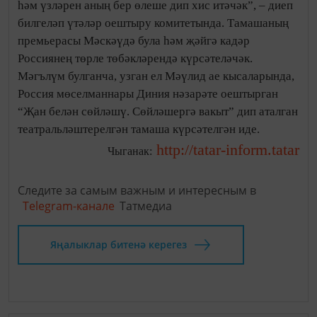
һәм үзләрен аның бер өлеше дип хис итәчәк”, – диеп
билгеләп үтәләр оештыру комитетында. Тамашаның
премьерасы Мәскәүдә була һәм җәйгә кадәр
Россиянең төрле төбәкләрендә күрсәтеләчәк.
Мәгълүм булганча, узган ел Мәүлид ае кысаларында,
Россия мөселманнары Диния нәзарәте оештырган
“Җан белән сөйләшү. Сөйләшергә вакыт” дип аталган
театральләштерелгән тамаша күрсәтелгән иде.
http://tatar-inform.tatar
Чыганак:
Следите за самым важным и интересным в
Telegram-канале
Татмедиа
Яңалыклар битенә керегез