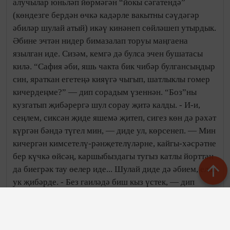
алучылар юньләп йөрмәгән “йокы сәгатендә”
(көндезге бердән өчкә кадәрле вакытны сәүдәгәр
әбиләр шулай атый) икәү кинәнеп сөйләшеп утырдык.
Әбине эчтән нидер бимазалап торуы маңгаена
язылган иде. Сизәм, кемгә дә булса эчен бушатасы
килә. “Сафия әби, яшь чакта бик чибәр булгансыңдыр
син, яраткан егетеңә кияүгә чыгып, шатлыклы гомер
кичердеңме?” — дип сорадым үзеннән. “Боз”ны
кузгатып җибәрергә шул сорау җитә калды. - И-и,
сеңлем, сиксән җиде яшемә җитеп, сигез көн дә рәхәт
күргән бәндә түгел мин, — диде ул, көрсенеп. — Мин
кичергән кимсетелү-рәнҗетелүләрне, кайгы-хәсрәтне
бер күчкә өйсәң, каршыбыздагы тугыз катлы йорттан
да биегрәк тау өелер иде... Шулай диде дә әбием, елап
ук җибәрде. - Без гаиләдә биш кыз үстек, — дип
сүзен дәвам итте бераз тынычлангач. — Теләче
районындагы гап-гади татар авылында, крестьян
гаиләсендә туганмын. Миңа ун яшь чакта әти