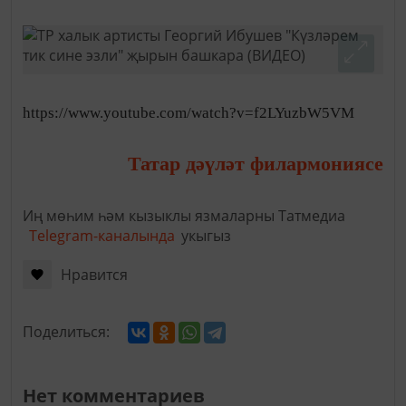
https://www.youtube.com/watch?v=f2LYuzbW5VM
Татар дәүләт филармониясе
Иң мөһим һәм кызыклы язмаларны Татмедиа
Telegram-каналында
укыгыз
Нравится
Поделиться:
Нет комментариев