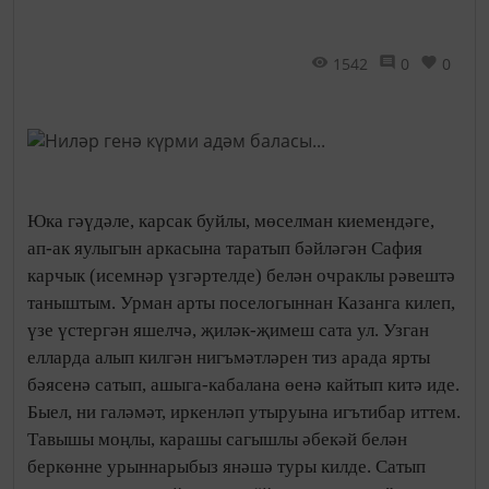
1542
0
0
Юка гәүдәле, карсак буйлы, мөселман киемендәге,
ап-ак яулыгын аркасына таратып бәйләгән Сафия
карчык (исемнәр үзгәртелде) белән очраклы рәвештә
таныштым. Урман арты поселогыннан Казанга килеп,
үзе үстергән яшелчә, җиләк-җимеш сата ул. Узган
елларда алып килгән нигъмәтләрен тиз арада ярты
бәясенә сатып, ашыга-кабалана өенә кайтып китә иде.
Быел, ни галәмәт, иркенләп утыруына игътибар иттем.
Тавышы моңлы, карашы сагышлы әбекәй белән
беркөнне урыннарыбыз янәшә туры килде. Сатып