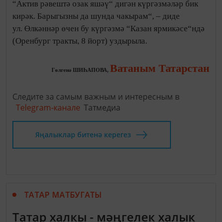
“Актив рәвештә озак яшәү“ дигән күргәзмәләр бик
кирәк. Барыгызны да шунда чакырам“, – диде
ул. Өлкәннәр өчен бу күргәз­мә “Казан ярмикәсе“ндә
(Оренбург тракты, 8 йорт) уз­дырыла.
Ватаным Татарстан
Гөлгенә ШИҺАПОВА,
Следите за самым важным и интересным в
Telegram-канале
Татмедиа
Яңалыклар битенә керегез
ТАТАР МАТБУГАТЫ
Татар халкы - мәңгелек халык