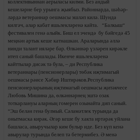
коллективыннан аерыласы килми. Без андый
кешеләрне бер урынга җыябыз. Районнарда, шәһәр­
ләр­дә ветераннар оешмасы эшләп килә. Шунда
килгәч, алар кабат яшьлекләренә кайта. “Балкыш“
фестивален генә алыйк. Биш ел эчендә бу бәйгедә 45
меңнән артык кеше катнашкан. Араларында әллә
нинди талант ияләре бар. Өлкәннәр үзләрен ки­рәкле
итеп саный башлады. Икенче яшьлекләренә
кайттылар дисәк тә була, – ди Республика
ветераннары (пенсионерлары) төбәк иҗтима­гый
оешмасы рәисе Хәбир Иштирәков.Республика
пенсио­нер­ла­рының иҗтимагый оешмасы җитәкчесе
Любовь Мишина да, өлкәннәрнең эштә озак
тоткарлануы аларның гомерен озынайта дип саный.
“Эш белән генә булмый. Сәламәт­лек турында да
онытмаска кирәк. Әгәр кеше бу хакта иртәрәк уйлана
башласа, авыручылар ким булыр иде. Без күп кенә
авырулар турында белеп тә бетермибез. Ә менә