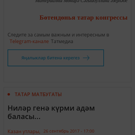
Материалны Мөнирә Сәгыйдуллина әзерләде
Бөтендөнья татар конгрессы
Следите за самым важным и интересным в
Telegram-канале
Татмедиа
Яңалыклар битенә керегез
ТАТАР МАТБУГАТЫ
Ниләр генә күрми адәм
баласы...
Казан утлары,
26 сентябрь 2017 - 17:00