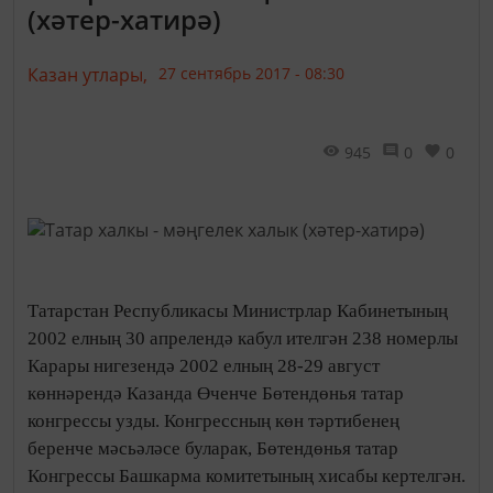
(хәтер-хатирә)
Казан утлары,
27 сентябрь 2017 - 08:30
945
0
0
Татарстан Республикасы Министрлар Кабинетының
2002 елның 30 апрелендә кабул ителгән 238 номерлы
Карары нигезендә 2002 елның 28-29 август
көннәрендә Казанда Өченче Бөтендөнья татар
конгрессы узды. Конгрессның көн тәртибенең
беренче мәсьәләсе буларак, Бөтендөнья татар
Конгрессы Башкарма комитетының хисабы кертелгән.