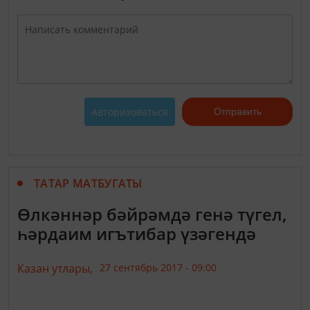
Авторизоваться
Отправить
ТАТАР МАТБУГАТЫ
Өлкәннәр бәйрәмдә генә түгел,
һәрдаим игътибар үзәгендә
Казан утлары,
27 сентябрь 2017 - 09:00