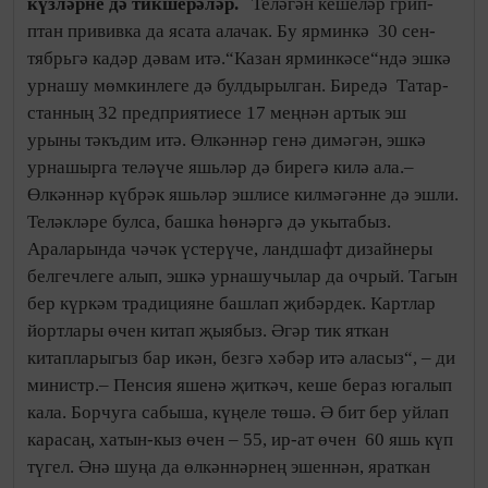
күзләрне дә тикше­рәләр.
Теләгән кеше­ләр грип­
птан прививка да ясата алачак. Бу ярминкә 30 сен­
тябрьгә кадәр дәвам итә.“Казан ярминкәсе“ндә эш­кә
урнашу мөмкинлеге дә булдырылган. Биредә Татар­
станның 32 предприятиесе 17 меңнән артык эш
урыны тәкъдим итә. Өлкәннәр генә димәгән, эшкә
урнашырга теләүче яшьләр дә бирегә килә ала.–
Өлкәннәр күбрәк яшь­ләр эшлисе килмәгәнне дә эшли.
Теләкләре булса, башка һөнәргә дә укытабыз.
Араларында чәчәк үстерүче, ланд­шафт дизайнеры
белгечлеге алып, эшкә урнашучылар да очрый. Тагын
бер күркәм традицияне башлап җибәрдек. Картлар
йортлары өчен китап җыябыз. Әгәр тик яткан
китапларыгыз бар икән, безгә хәбәр итә аласыз“, – ди
министр.– Пенсия яшенә җиткәч, кеше бераз югалып
кала. Борчуга сабыша, күңеле тө­шә. Ә бит бер уйлап
карасаң, хатын-кыз өчен – 55, ир-ат өчен 60 яшь күп
түгел. Әнә шуңа да өлкәннәрнең эшен­нән, яраткан