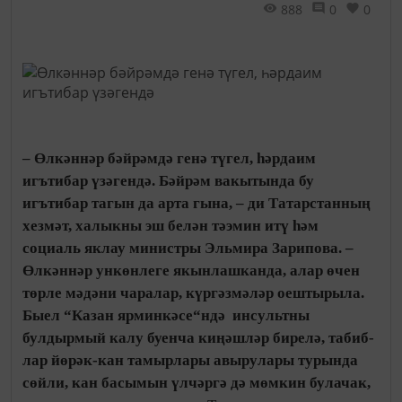
888
0
0
– Өлкәннәр бәйрәмдә генә түгел, һәрдаим
игътибар үзәгендә. Бәйрәм вакытында бу
игътибар тагын да арта гына, – ди Татар­станның
хезмәт, халыкны эш белән тәэмин итү һәм
социаль яклау министры Эльмира Зарипова. –
Өлкәннәр ункөнлеге якын­лашканда, алар өчен
төрле мәдәни чаралар, күр­гәзмәләр оештырыла.
Быел “Казан ярминкәсе“ндә инсультны
булдырмый калу буенча киңәшләр бирелә, та­биб­
лар йөрәк-кан тамырлары авырулары турында
сөй­ли, кан басымын үлчәргә дә мөмкин булачак,