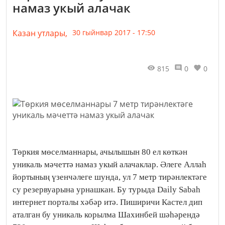
намаз укый алачак
Казан утлары,
30 гыйнвар 2017 - 17:50
815
0
0
Төркия мөселманнары, ачылышын 80 ел көткән
уникаль мәчеттә намаз укый алачаклар. Әлеге Аллаh
йортының үзенчәлеге шунда, ул 7 метр тирәнлектәге
су резервуарына урнашкан. Бу турыда Daily Sabah
интернет порталы хәбәр итә. Пиширичи Кастел дип
аталган бу уникаль корылма Шахинбей шәhәрендә