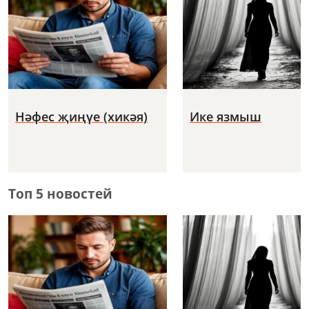
Нәфес җиңүе (хикәя)
Ике язмыш
Топ 5 новостей