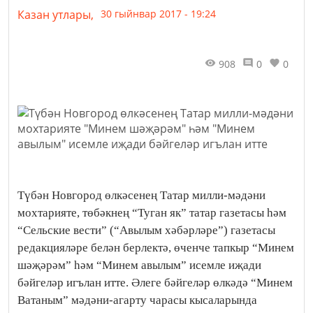
Казан утлары,
30 гыйнвар 2017 - 19:24
908
0
0
Түбән Новгород өлкәсенең Татар милли-мәдәни
мохтарияте, төбәкнең “Туган як” татар газетасы һәм
“Сельские вести” (“Авылым хәбәрләре”) газетасы
редакцияләре белән берлектә, өченче тапкыр “Минем
шәҗәрәм” һәм “Минем авылым” исемле иҗади
бәйгеләр игълан итте. Әлеге бәйгеләр өлкәдә “Минем
Ватаным” мәдәни-агарту чарасы кысаларында