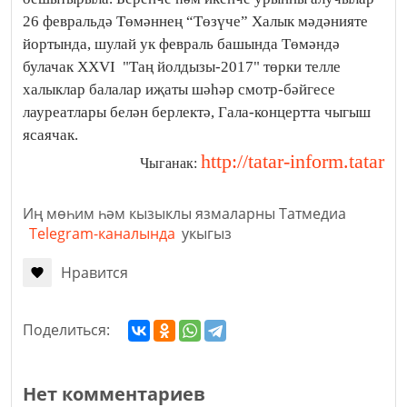
26 февральдә Төмәннең “Төзүче” Халык мәдәнияте
йортында, шулай ук февраль башында Төмәндә
булачак XXVI "Таң йолдызы-2017" төрки телле
халыклар балалар иҗаты шәһәр смотр-бәйгесе
лауреатлары белән берлектә, Гала-концертта чыгыш
ясаячак.
http://tatar-inform.tatar
Чыганак:
Иң мөһим һәм кызыклы язмаларны Татмедиа
Telegram-каналында
укыгыз
Нравится
Поделиться:
Нет комментариев