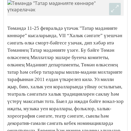
Төмәндә 11-25 февральдә үтәчәк "Татар мәдәнияте
көннәре" кысаларында, VII “Халык сәнгате” үзешчән
сәнгать өлкә сморт-бәйгесе узачак, дип хәбәр итә
Төмәннең Татар мәдәнияте үзәге. Бу бәйге Төмән
өлкәсенең Милләтләр эшләре буенча комитеты,
өлкәнең Мәдәният департаменты, Төмән өлкәсенең
татар һәм себер татарлары милли-мәдәни мохтарияте
тарафыннан 2011 елдан үткәрелеп килә. Ул милли
җыр, бию, халык уен коралларында уйнау осталыгын,
театраль сәнгатьтә халык традицияләрен саклау һәм
үстерү максатын тота. Быел да иҗади бәйге вокал-хор
иҗаты, музыка уен кораллары, фольклор, халык-
хореография сәнгате, театр сәнгате, сынлы һәм
декоратив-гамәли сәнгать кебек номинацияләрдә
оешытырыла. Беренче һәм икенче урынны алучылар