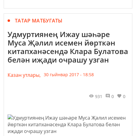
ТАТАР МАТБУГАТЫ
Удмуртиянең Ижау шәһәре
Муса Җәлил исемен йөрткән
китапханәсендә Клара Булатова
белән иҗади очрашу узган
Казан утлары,
30 гыйнвар 2017 - 18:58
931
0
0