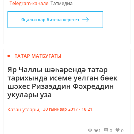
Telegram-канале
Татмедиа
Яңалыклар битенә керегез
ТАТАР МАТБУГАТЫ
Яр Чаллы шәһәрендә татар
тарихында исеме уелган бөек
шәхес Ризаэддин Фәхреддин
укулары уза
Казан утлары,
30 гыйнвар 2017 - 18:21
961
0
0