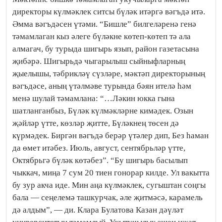
директоры күлмәклек ситсы бүләк итәргә вәгъдә итә.
Әмма вәгъдәсен үтәми. “Бишле” билгеләренә генә
тәмамлаган кыз әлеге бүләкне көтеп-көтеп тә ала
алмагач, бу турыда шигырь язып, район газетасына
җибәрә. Шигырьдә чыгарылыш сыйныфларның
җыелышы, тәбрикләү сүзләре, мәктәп директорының
вәгъдәсе, аның үтәлмәве турында бәян ителә һәм
менә шулай тәмамлана: “…Ләкин юкка гына
шатланганбыз, Бүләк күлмәкләрне кимәдек. Озын
җәйләр үтте, көзләр җитте, Бүләкнең төсен дә
күрмәдек. Биргән вәгъдә берәр үтәлер дип, Без һаман
да өмет итәбез. Июль, август, сентябрьләр үтте,
Октябрьгә бүләк көтәбез”. “Бу шигырь басылып
чыккач, миңа 7 сум 20 тиен гонорар килде. Ул вакытта
бу зур акча иде. Мин аңа күлмәклек, сугыштан соңгы
бала — сеңелемә ташкурчак, әле җитмәсә, карамель
дә алдым”, — ди. Клара Булатова Казан дәүләт