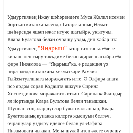
Удмуртиянең Ижау шәһәрендәге Муса Җәлил исемен
йөрткән китапханәсендә Татарстанның Әлмәт
шәһәрендә яшәп иҗат итүче шагыйрә, укытучы,
Клара Булатова белән очрашу узды, дип хәбәр итә
"Яңарыш"
Удмуртиянең
татар газетасы. Әлеге
кичәне оештыру тәкъдиме белән җирле шагыйрә Әл­
фирә Низамова — “Яңарыш”ка, ә редакция үз
чиратында китапханә хезмәткәре Рәмзия
Гыйззәтуллинага мөрәҗәгать итте. Ә Әлфирә апага
исә ярдәм сорап Кодашта яшәүче Сиринә
Хөснетдинова мөрәҗәгать иткән. Сиринә кайчандыр
ял йортында Клара Булатова белән танышкан.
Шуннан соң алар дуслар булып калганнар, Клара
Булатованың кунакка килергә җыенуын белгәч,
очрашулар уздыру идеясе белән ул Әлфирә
Низамовага чыккан. Менә шулай итеп әлеге очрашу