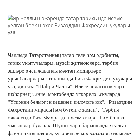
Чаллыда Татарстанның татар теле һәм әдәбияты,
тарих укытучылары, музей җитәкчеләре, тәрбия
эшләре өчен җаваплы мәктәп мөдирләре
урынбасарлары катнашында Риза Фәхретдин укулары
уза, дип яза "Шәһри Чаллы". Әлеге педагогик чара
шәһәрнең 52нче мәктәбендә үткәрелә. Укуларда
"Үткәнен белмәгән кешенең киләчәге юк", "Ризаэтдин
Фәхретдин мирасы һәм бүгенге заман", "Тәрбия
өлкәсендә Риза Фәхретдин хезмәтләре" һәм башка
чыгышлар булачак. Шушы чара барышында ясалган
фәнни чыгышларга, күтәрелгән мәсьәләләргә йомгак-