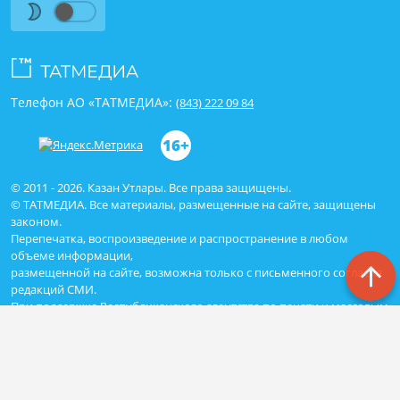
Телефон АО «ТАТМЕДИА»:
(843) 222 09 84
16+
© 2011 - 2026. Казан Утлары. Все права защищены.
© ТАТМЕДИА. Все материалы, размещенные на сайте, защищены
законом.
Перепечатка, воспроизведение и распространение в любом
объеме информации,
размещенной на сайте, возможна только с письменного согласия
редакций СМИ.
При поддержке Республиканского агентства по печати и массовым
коммуникациям «ТАТМЕДИА».
Наименование СМИ: Сетевое издание Казан Утлары
№ свидетельства о регистрации СМИ, дата: ЭЛ N ФС - 77-69875 от
29.05.2017
выдано Федеральной службой по надзору в сфере связи,