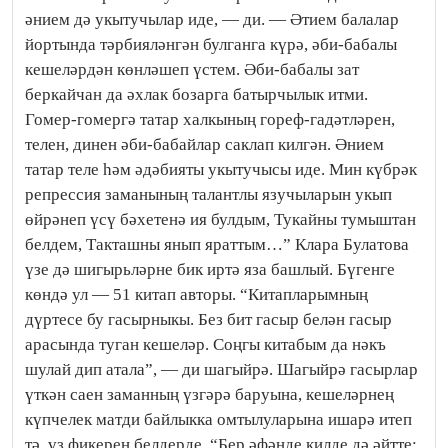
әнием дә укытучылар иде, — ди. — Әтием балалар
йортында тәрбияләнгән булганга күрә, әби-бабалы
кешеләрдән көнләшеп үстем. Әби-бабалы зат
беркайчан да әхлак бозарга батырчылык итми.
Гомер-гомергә татар халкының гореф-гадәтләрен,
телен, динен әби-бабайлар саклап килгән. Әнием
татар теле һәм әдәбияты укытучысы иде. Мин күбрәк
репрессия за­ма­­­нының талантлы язучыларын укып
өйрәнеп үсү бәхетенә ия булдым, Тукайны тумыштан
белдем, Такташны янып яраттым…” Клара Булатова
үзе дә шигырьләрне бик иртә яза башлый. Бүгенге
көндә ул — 51 китап авторы. “Китапларымның
дүртесе бу гасырныкы. Без бит гасыр белән гасыр
арасында туган кешеләр. Соңгы китабым да нәкъ
шулай дип атала”, — ди шагыйрә. Шагыйрә гасырлар
үткән саен заманның үзгәрә баруына, кешеләрнең
күпчелек матди байлыкка омтылуларына ишарә итеп
тә, үз фикерен белдерде. “Бер әфәнде килде дә әйтте: