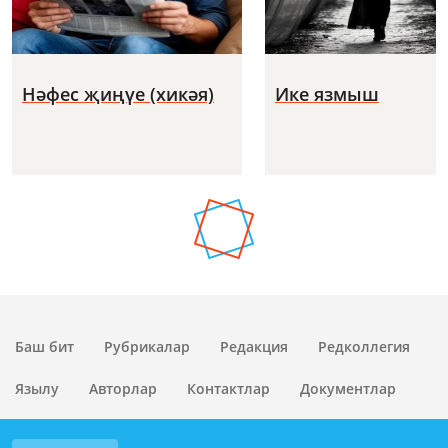
Нәфес җиңүе (хикәя)
Ике язмыш
Баш бит
Рубрикалар
Редакция
Редколлегия
Язылу
Авторлар
Контактлар
Документлар