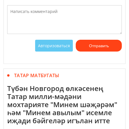
Авторизоваться
Отправить
ТАТАР МАТБУГАТЫ
Түбән Новгород өлкәсенең
Татар милли-мәдәни
мохтарияте "Минем шәҗәрәм"
һәм "Минем авылым" исемле
иҗади бәйгеләр игълан итте