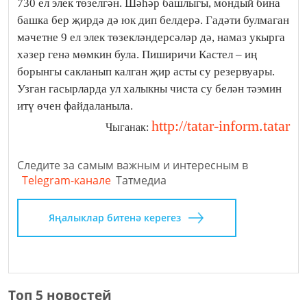
730 ел элек төзелгән. Шәhәр башлыгы, мондый бина
башка бер җирдә дә юк дип белдерә. Гадәти булмаган
мәчетне 9 ел элек төзекләндерсәләр дә, намаз укырга
хәзер генә мөмкин була. Пиширичи Кастел – иң
борынгы сакланып калган җир асты су резервуары.
Узган гасырларда ул халыкны чиста су белән тәэмин
итү өчен файдаланыла.
http://tatar-inform.tatar
Чыганак:
Следите за самым важным и интересным в
Telegram-канале
Татмедиа
Яңалыклар битенә керегез
Топ 5 новостей