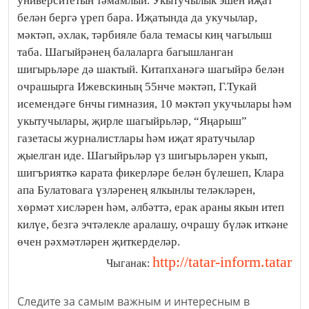
университетын тәмамлый. Укытучылык эшен иҗат
белән бергә үреп бара. Иҗатында да укучылар,
мәктәп, әхлак, тәрбияле бала темасы киң чагылыш
таба. Шагыйрәнең балаларга багышланган
шигырьләре дә шактый. Китапханәгә шагыйрә белән
очрашырга Ижевскиның 55нче мәктәп, Г.Тукай
исемендәге 6нчы гимназия, 10 мәктәп укучылары һәм
укытучылары, җирле шагыйрьләр, “Яңарыш”
газетасы журналистлары һәм иҗат яратучылар
җыелган иде. Шагыйрьләр үз шигырьләрен укып,
шигърияткә карата фикерләре белән бүлешеп, Клара
апа Булатовага үзләренең ялкынлы теләкләрен,
хөрмәт хисләрен һәм, әлбәттә, ерак араны якын итеп
килүе, безгә эчтәлекле аралашу, очрашу бүләк иткәне
өчен рәхмәтләрен җиткерделәр.
http://tatar-inform.tatar
Чыганак:
Следите за самым важным и интересным в