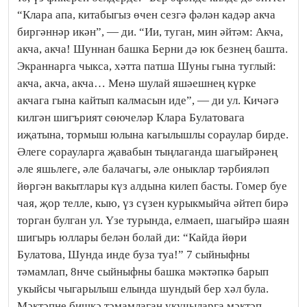
“Клара апа, китабыгыз өчен сезгә фәлән кадәр акча
биргәннәр икән”, — ди. “Ии, туган, мин әйтәм: Акча,
акча, акча! Шуннан башка Берни дә юк безнең башта.
Экраннарга чыкса, хәтта патша Шуны гына туглый:
акча, акча, акча… Менә шулай яшәешнең күрке
акчага гына кайтып калмасын иде”, — ди ул. Кичәгә
килгән шигърият сөючеләр Клара Булатовага
иҗатына, тормыш юлына кагылышлы сораулар бирде.
Әлеге сорауларга җавабын тыңлаганда шагыйрәнең
әле яшьлеге, әле балачагы, әле оныклар тәрбияләп
йөргән вакытлары күз алдына килеп басты. Гомер буе
чая, җор телле, кыю, үз сүзен курыкмыйча әйтеп бирә
торган булган ул. Үзе турында, елмаеп, шагыйрә шаян
шигырь юллары белән болай ди: “Кайда йөри
Булатова, Шунда инде буза туа!” 7 сыйныфны
тәмамлап, 8нче сыйныфны башка мәктәпкә барып
укыйсы чыгарылыш елында шундый бер хәл була.
Мәктәпне бишкә тәмамлаган укучыларга мәктәп