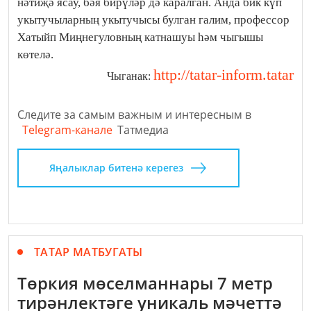
нәтиҗә ясау, бәя бирүләр дә каралган. Анда бик күп
укытучыларның укытучысы булган галим, профессор
Хатыйп Миңнегуловның катнашуы һәм чыгышы
көтелә.
http://tatar-inform.tatar
Чыганак:
Следите за самым важным и интересным в
Telegram-канале
Татмедиа
Яңалыклар битенә керегез
ТАТАР МАТБУГАТЫ
Төркия мөселманнары 7 метр
тирәнлектәге уникаль мәчеттә