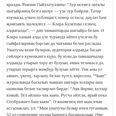
яралды. Рәмзия Гыйззәтуллина: “Зур исемгә лаеклы
шагыйрәнең безгә килүе — үзе зур бәйрәм. Татар
язучысы, үткен публицист, юмор остасы, дәүләт һәм
җәмгыять эшлек­лесе — Клара Булатова сезнең
алдыгызда”, — дип таныштырды шагыйрә белән. Ә
Клара ханым алда үзе турында әйтеп үтелгән бу
сыйфатларның барсын да чыгышы белән раслады.
Укытучы кеше буларак, аудитория алдында басып
сөйләргә күнеккәнгә күрә, бу юлы да тамашачылар
алдында утырып тору ят булуын, әмма теләмәсә дә,
утырып торырга мәҗбүр булуын әйтте. Тик аны ул
аяныч, үкенү, зарлану белән түгел, киресенә, “Чаян”
журналында басылып чыккан шигырь юллары аша
шаянлык белән тасвирлап бирде: “Аяк йөрми, куллар
язмый, Тел әйләнә чак кына. Русча әйтсәк, ярый пока
Соображает баш кына”. Ә яшәвенең төп максатын
ассызыклап, ул: “Мин укытучы булыр өчен туганмын.
52 ел гомеремне шушы һөнәргә багышладым. Әти-