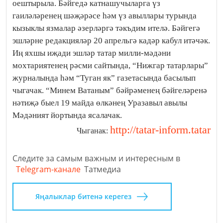
оештырыла. Бәйгедә катнашучыларга үз
гаиләләренең шәҗәрәсе һәм үз авыллары турында
кызыклы язмалар әзерләргә тәкъдим ителә. Бәйгегә
эшләрне редакцияләр 20 апрельгә кадәр кабул итәчәк.
Иң яхшы иҗади эшләр татар милли-мәдәни
мохтариятенең рәсми сайтында, “Нижгар татарлары”
журналында һәм “Туган як” газетасында басылып
чыгачак. “Минем Ватаным” бәйрәменең бәйгеләренә
нәтиҗә быел 19 майда өлкәнең Уразавыл авылы
Мәдәният йортында ясалачак.
http://tatar-inform.tatar
Чыганак:
Следите за самым важным и интересным в
Telegram-канале
Татмедиа
Яңалыклар битенә керегез