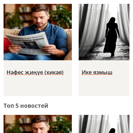
Нәфес җиңүе (хикәя)
Ике язмыш
Топ 5 новостей