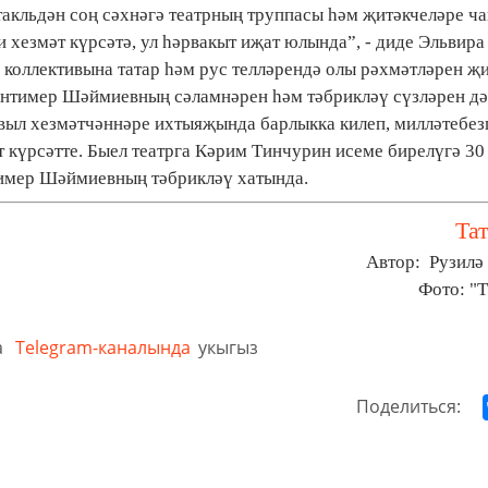
акльдән соң сәхнәгә театрның труппасы һәм җитәкчеләре ч
 хезмәт күрсәтә, ул һәрвакыт иҗат юлында”, - диде Эльвира
р коллективына татар һәм рус телләрендә олы рәхмәтләрен җ
нтимер Шәймиевның сәламнәрен һәм тәбрикләү сүзләрен дә
выл хезмәтчәннәре ихтыяҗында барлыкка килеп, милләтебез
 күрсәтте. Быел театрга Кәрим Тинчурин исеме бирелүгә 30 
нтимер Шәймиевның тәбрикләү хатында.
Та
Автор: Рузилә
Фото: "
а
Telegram-каналында
укыгыз
Поделиться: