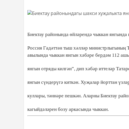
Биектау районында өйләрендә чыккан янгында 
Россия Гадәттән тыш хәлләр министрлыгының Т
авылында чыккан янгын хәбәре бердәм 112 ашы
янгын отряды килгән”, дип хәбәр иттеләр Тата
янгын сүндерүгә киткән. Хуҗалар йорттан үзлә
куллары, тәннәре пешкән. Аларны Биектау райо
кагыйдәләрен бозу аркасында чыккан.