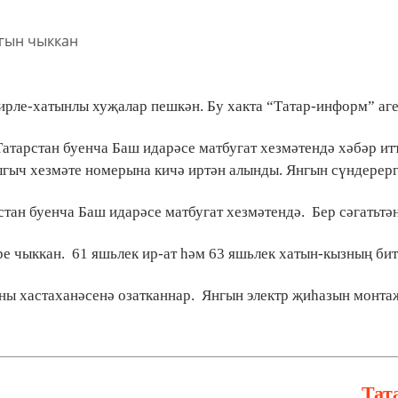
ирле-хатынлы хуҗалар пешкән. Бу хакта “Татар-информ” аг
атарстан буенча Баш идарәсе матбугат хезмәтендә хәбәр ит
гыч хезмәте номерына кичә иртән алынды. Янгын сүндерер
рстан буенча Баш идарәсе матбугат хезмәтендә.
Бер сәгатьтә
ре чыккан.
61 яшьлек ир-ат һәм 63 яшьлек хатын-кызның бит
ны хастаханәсенә озатканнар.
Янгын электр җиһазын монта
Тат