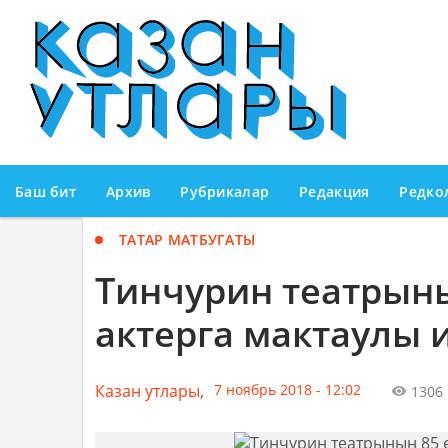
Баш бит
Архив
Рубрикалар
Редакция
Редко
ТАТАР МАТБУГАТЫ
Тинчурин театрын
актерга мактаулы 
Казан утлары,
7 ноябрь 2018 - 12:02
1306