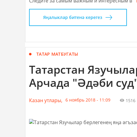
Следите за самым важным и интересным в
Яңалыклар битенә керегез
ТАТАР МАТБУГАТЫ
Татарстан Язучыла
Арчада "Әдәби суд"
Казан утлары,
6 ноябрь 2018 - 11:09
1516