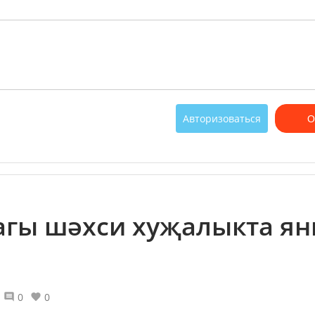
Авторизоваться
О
агы шәхси хуҗалыкта ян
0
0