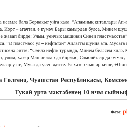
 исемле бала Бервакыт уйга кала.
“Апамның китаплары Ап-а
са, Йорт – агачтан, ә күмәч Бары камырдан булса, Минем ш
е җавап бирде: Улым, уенчык машинаң Синең пластмасстан”,
. “Ә пластмасс ул – нефтьтән” Аңлатты шунда ата. Мусага 
 әтисенә әйтте: “Сөйлә нефть турында, Минем беләсем килә,
з, улым, хәзер Машиналар да йөрмәс, Самолётлар да очмас, 
ллар үтте, Муса да үсеп җитте. Ул хәзер чын ир кеше, Ә һөн
 Гөлгенә, Чуашстан Республикасы, Комсом
Тукай урта мәктәбенең 10 нчы сыйны
p
Фото: