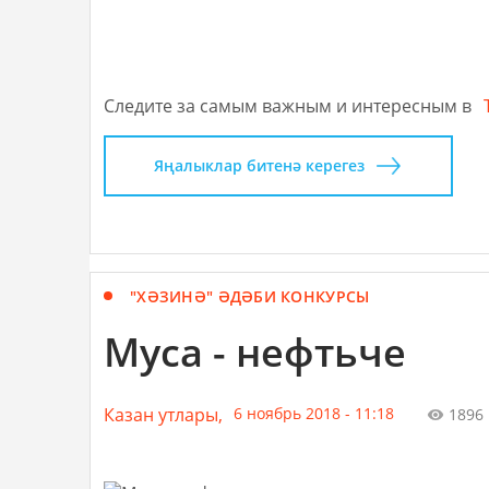
Следите за самым важным и интересным в
Яңалыклар битенә керегез
"ХӘЗИНӘ" ӘДӘБИ КОНКУРСЫ
Муса - нефтьче
Казан утлары,
6 ноябрь 2018 - 11:18
1896