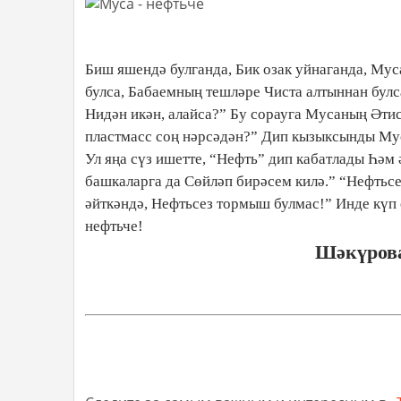
Биш яшендә булганда, Бик озак уйнаганда, Муса
булса, Бабаемның тешләре Чиста алтыннан бул
Нидән икән, алайса?” Бу сорауга Мусаның Әтис
пластмасс соң нәрсәдән?” Дип кызыксынды Муса
Ул яңа сүз ишетте, “Нефть” дип кабатлады Һәм
башкаларга да Сөйләп бирәсем килә.” “Нефтьсе
әйткәндә, Нефтьсез тормыш булмас!” Инде күп е
нефтьче!
Шәкүрова