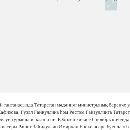
ей тантанасында Татарстан мәдәният министрының беренче 
Хафизова, Гүзәл Гайнуллина һәм Рөстәм Гайзуллинга Татарс
релүе турында игълан итте. Юбилей кичәсе 6 ноябрь кичендә
жиссеры Рәшит Заһидуллин Әмирхан Еники әсәре буенча «Г