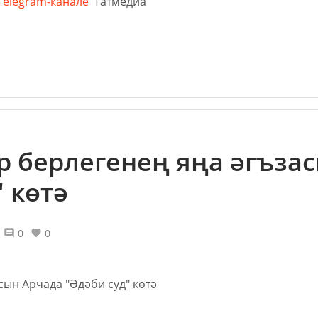
Telegram-канале
Татмедиа
р берлегенең яңа әгъза
 көтә
0
0