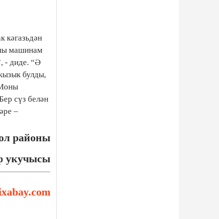
к кәгазьдән
ушы машинам
 - диде. “Ә
кызык булды,
 Моны
Бер сүз белән
әре –
ол районы
ф укучысы
ixabay.com