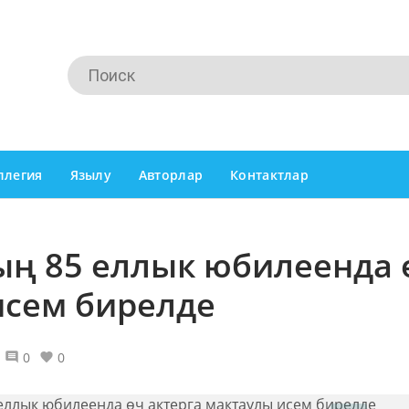
ллегия
Язылу
Авторлар
Контактлар
ың 85 еллык юбилеенда 
исем бирелде
0
0