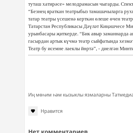
туташ хатирәсе» мелодрамасын чыгарды. Спект
“Безнең яраткан театрыбыз тамашачыларга рухи
татар театры үсешенә керткән өлеше өчен теат
Татарстан Республикасы Дәүләт Киңәшчесе Ми
урынбасары җиткерде. “Бик авыр заманнарда а
гасырдан артык күчмә театр сыйфатында хезмәт
Театр бу исемне лаеклы йөртә”, - диелгән Ми
Иң мөһим һәм кызыклы язмаларны Татмеди
Нравится
Нет комментариев