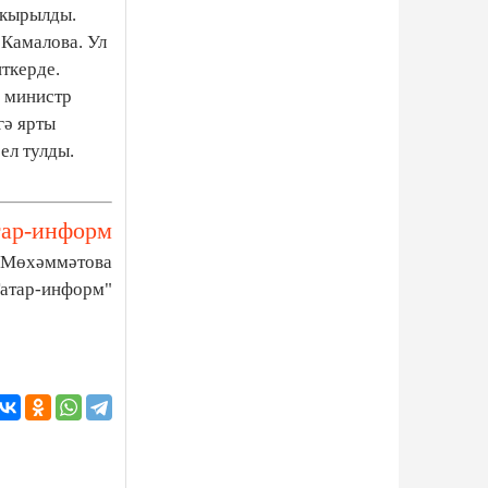
акырылды.
 Камалова. Ул
иткерде.
 министр
гә ярты
ел тулды.
тар-информ
 Мөхәммәтова
Татар-информ"