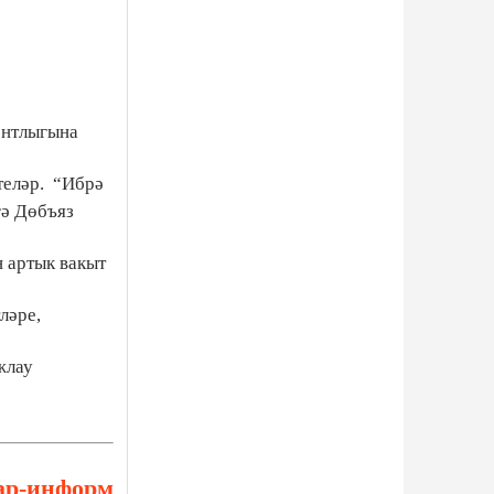
ентлыгына
теләр.
“Ибрә
гә Дөбъяз
н артык вакыт
ләре,
жлау
ар-информ