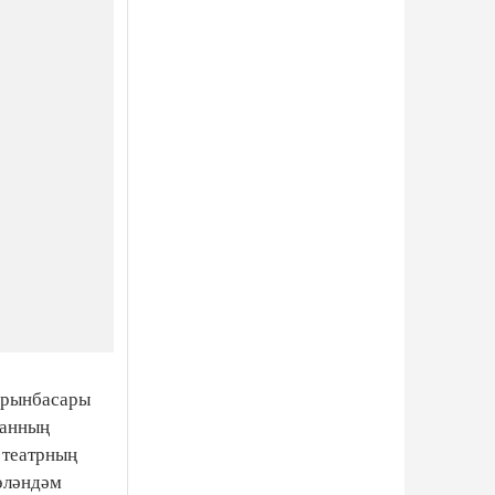
урынбасары
танның
 театрның
өләндәм