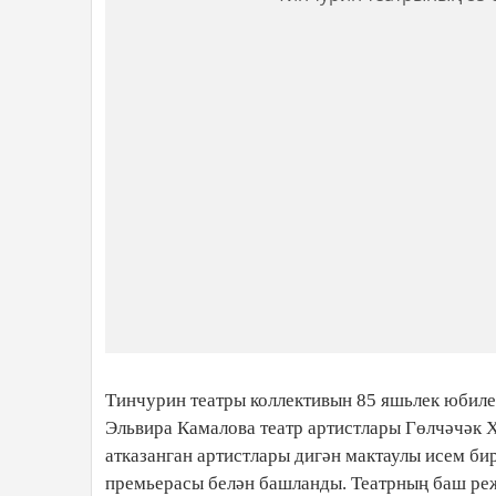
Тинчурин театры коллективын 85 яшьлек юбил
Эльвира Камалова театр артистлары Гөлчәчәк 
атказанган артистлары дигән мактаулы исем би
премьерасы белән башланды. Театрның баш ре