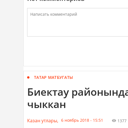
ТАТАР МАТБУГАТЫ
Биектау районынд
чыккан
Казан утлары,
6 ноябрь 2018 - 15:51
1377