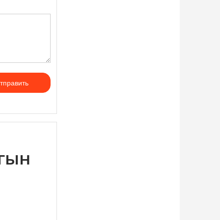
тправить
гын