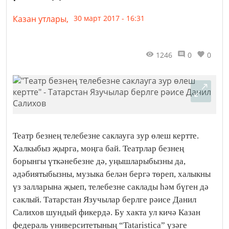
Казан утлары,
30 март 2017 - 16:31
1246
0
0
Театр безнең телебезне саклауга зур өлеш кертте.
Халкыбыз җырга, моңга бай. Театрлар безнең
борынгы үткәнебезне дә, уңышларыбызны да,
әдәбиятыбызны, музыка белән бергә төреп, халыкны
үз залларына җыеп, телебезне саклады һәм бүген дә
саклый. Татарстан Язучылар берлге рәисе Данил
Салихов шундый фикердә. Бу хакта ул кичә Казан
федераль университетының “Tataristica” үзәге