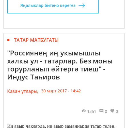
Яңалыклар битенә керегез
ТАТАР МАТБУГАТЫ
"Россиянең иң укымышлы
халкы ул - татарлар. Без моны
горурланып әйтергә тиеш" -
Индус Таһиров
Казан утлары,
30 март 2017 - 14:42
1351
0
0
Иң авыр чакларда, иң авыр заманнарда татар телен,