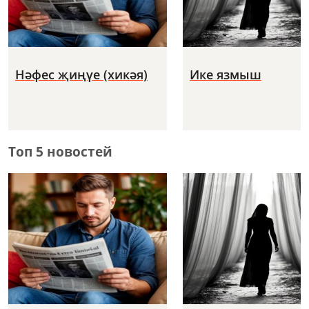
Нәфес җиңүе (хикәя)
Ике язмыш
Топ 5 новостей