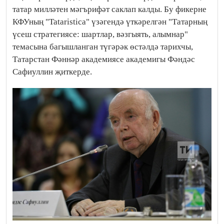
татар милләтен мәгърифәт саклап калды. Бу фикерне
КФУның "Tataristica" үзәгендә үткәрелгән "Татарның
үсеш стратегиясе: шартлар, вәзгыять, алымнар"
темасына багышланган түгәрәк өстәлдә тарихчы,
Татарстан Фәннәр академиясе академигы Фәндәс
Сафиуллин җиткерде.