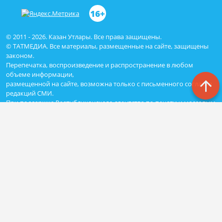
16+
© 2011 - 2026. Казан Утлары. Все права защищены.
© ТАТМЕДИА. Все материалы, размещенные на сайте, защищены
законом.
Перепечатка, воспроизведение и распространение в любом
объеме информации,
размещенной на сайте, возможна только с письменного согласия
редакций СМИ.
При поддержке Республиканского агентства по печати и массовым
коммуникациям «ТАТМЕДИА».
Наименование СМИ: Сетевое издание Казан Утлары
№ свидетельства о регистрации СМИ, дата: ЭЛ N ФС - 77-69875 от
29.05.2017
выдано Федеральной службой по надзору в сфере связи,
информационных технологий и массовых коммуникаций
ФИО главного редактора: Гимадиев Алмаз Марсович
Адрес редакции: 420066, Казань, Декабристов 2
Телефон редакции: (843)222-05-50 (дополнительно: 1618)
e-mail: kazanutlari@yandex.ru
Для сообщения о фактах коррупции: kazanutlari@yandex.ru
Учредитель СМИ: АО «ТАТМЕДИА»