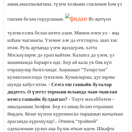
аның акыллылыгына, түзем холкына сокланам һәм үз
гаиләм белән горурланам.
Яз җитүен
түземсезлек белән көтеп алам. Минем өчен ул – яңа
илһам чыганагы. Үземне әле дә егетләрчә, шәп хис
итәм. Руль артында үзем җилдерәм, хәтта
Мәскәүләрне дә урап кайтам. Казанга да үзем, үз
машинамда барырга иде. Бер ай кала ук бик күп
очрашулар билгеләнде. Һәрвакыт “Татарстан”
кунакханәсендә тукталам. Кунакларны, дусларны
шунда кабул итәм.
- Сезгә еш гашыйк булалар
дидегез. Ә үзегез тормыш юлында чын-чынлап
кемгә гашыйк булдыгыз?
- Тәүге мәхәббәтем –
авылдашым Зөлфия. Бер ел аның белән очрашып
йөрдек. Кеше күзенә күренмәскә тырышып кычыткан
арасында күрешүләр!.. Әтинең “тройной”
одекалонын урлап аңа бүләк иткән идем. Шкафта