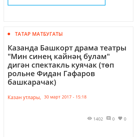
ТАТАР МАТБУГАТЫ
Казанда Башкорт драма театры
"Мин синең кайнәң булам"
дигән спектакль куячак (төп
рольне Фидан Гафаров
башкарачак)
Казан утлары,
30 март 2017 - 15:18
1402
0
0