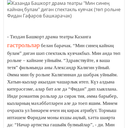
- Тиздән Башкорт драма театры Казанга
гастрольләр
белән барачак. “Мин синең кайнәң
булам” дигән шәп спектакль куячакбыз. Мин анда төп
рольне – кайнәне уйныйм. “Здравствуйте, я ваша
тетя” фильмында аны Александр Калягин уйный.
Әмма мин бу рольне Калягиннан да шәбрәк уйныйм.
Хатын-кызлар акылдан чашарлык итеп. Күз алдына
китерәсезме, алар бит әле дә “Фидан” дип хыяллана.
Инде романтик рольләр дә сирәк тия, әмма барыбер,
кызларның мәхәббәтләрен әле дә тоеп яшим. Минем
очракта ул һөнәрем өчен иң кирәк атрибут. Тормыш
иптәшем Фәридәм моны яхшы аңлый, хәтта шаярта
да: “Начар артистка гашыйк булмыйлар”, - ди. Мин