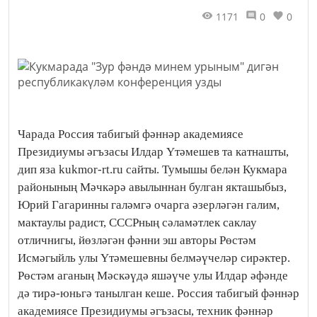
1171
0
0
Чарада Россия табигый фәннәр академиясе
Президиумы әгъзасы Илдар Үтәмешев та катнашты,
дип яза kukmor-rt.ru сайты. Тумышы белән Кукмара
районының Мәчкәрә авылыннан булган якташыбыз,
Юрий Гагаринны галәмгә очарга әзерләгән галим,
мактаулы радист, СССРның сәламәтлек саклау
отличнигы, йөзләгән фәнни эш авторы Рөстәм
Исмәгыйль улы Үтәмешевны белмәүчеләр сирәктер.
Рөстәм аганың Мәскәүдә яшәүче улы Илдар әфәнде
дә тирә-юньгә танылган кеше. Россия табигый фәннәр
академиясе Президиумы әгъзасы, техник фәннәр