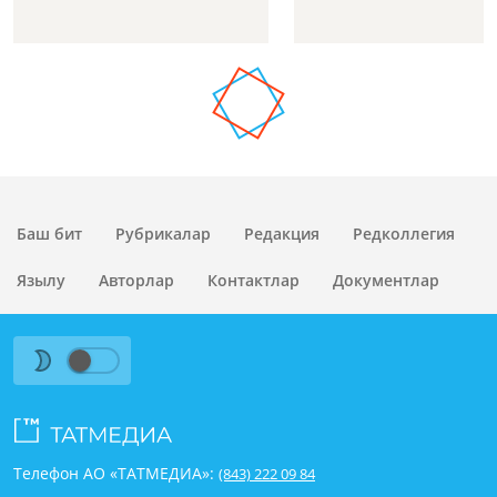
Баш бит
Рубрикалар
Редакция
Редколлегия
Язылу
Авторлар
Контактлар
Документлар
Телефон АО «ТАТМЕДИА»:
(843) 222 09 84