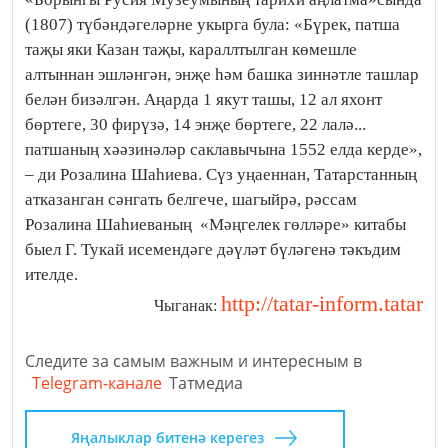
(1807) түбәндәгеләрне укырга була: «Бүрек, патша
таҗы яки Казан таҗы, караллтылган көмешле
алтыннан эшләнгән, энҗе һәм башка зиннәтле ташлар
белән бизәлгән. Аңарда 1 якут ташы, 12 ал яхонт
бөртеге, 30 фирүзә, 14 энҗе бөртеге, 22 лалә...
патшаның хәәзинәләр саклавычына 1552 елда керде»,
– ди Розалина Шаһиева. Сүз уңаеннан, Татарстанның
атказанган сәнгать белгече, шагыйрә, рәссам
Розалина Шаһиеваның «Мәңгелек гөлләре» китабы
быел Г. Тукай исемендәге дәүләт бүләгенә тәкъдим
ителде.
http://tatar-inform.tatar
Чыганак:
Следите за самым важным и интересным в
Telegram-канале
Татмедиа
Яңалыклар битенә керегез