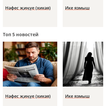
Нәфес җиңүе (хикәя)
Ике язмыш
Топ 5 новостей
Нәфес җиңүе (хикәя)
Ике язмыш