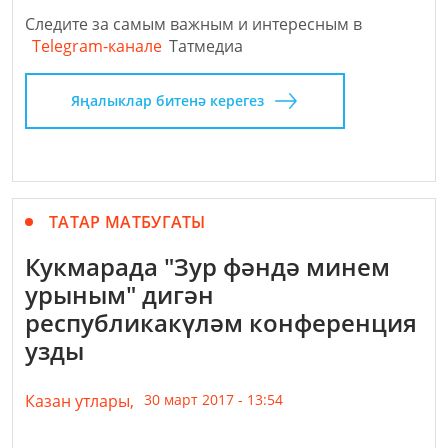
Следите за самым важным и интересным в
Telegram-канале
Татмедиа
Яңалыклар битенә керегез
ТАТАР МАТБУГАТЫ
Кукмарада "Зур фәндә минем
урыным" дигән
республикакүләм конференция
узды
Казан утлары,
30 март 2017 - 13:54