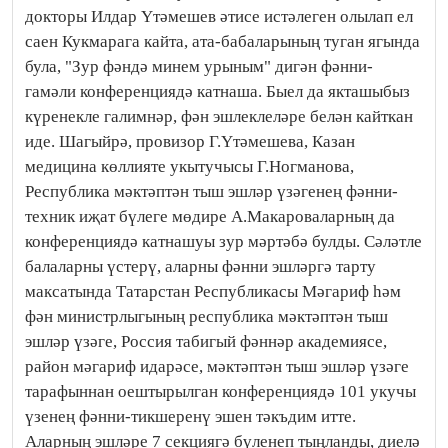
докторы Илдар Үтәмешев әтисе истәлеген олылап ел
саен Кукмарага кайта, ата-бабаларының туган ягында
була, "Зур фәндә минем урыным" дигән фәнни-
гамәли конференциядә катнаша. Быел да якташыбыз
күренекле галимнәр, фән эшлеклеләре белән кайткан
иде. Шагыйрә, провизор Г.Үтәмешева, Казан
медицина көллияте укытучысы Г.Ногманова,
Республика мәктәптән тыш эшләр үзәгенең фәнни-
техник иҗат бүлеге мөдире А.Макароваларның да
конференциядә катнашуы зур мәртәбә булды. Сәләтле
балаларны үстерү, аларны фәнни эшләргә тарту
максатында Татарстан Республикасы Мәгариф һәм
фән министрлыгының республика мәктәптән тыш
эшләр үзәге, Россия табигый фәннәр академиясе,
район мәгариф идарәсе, мәктәптән тыш эшләр үзәге
тарафыннан оештырылган конференциядә 101 укучы
үзенең фәнни-тикшеренү эшен тәкъдим итте.
Аларның эшләре 7 секциягә бүленеп тыңланды, диелә