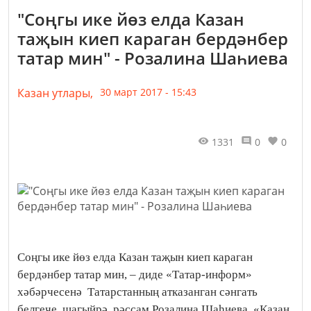
"Соңгы ике йөз елда Казан
таҗын киеп караган бердәнбер
татар мин" - Розалина Шаһиева
Казан утлары,
30 март 2017 - 15:43
1331
0
0
Соңгы ике йөз елда Казан таҗын киеп караган
бердәнбер татар мин, – диде «Татар-информ»
хәбәрчесенә Татарстанның атказанган сәнгать
белгече, шагыйрә, рәссам Розалина Шаһиева. «Казан