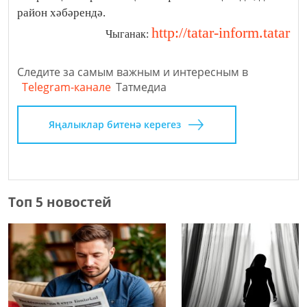
район хәбәрендә.
http://tatar-inform.tatar
Чыганак:
Следите за самым важным и интересным в
Telegram-канале
Татмедиа
Яңалыклар битенә керегез
Топ 5 новостей