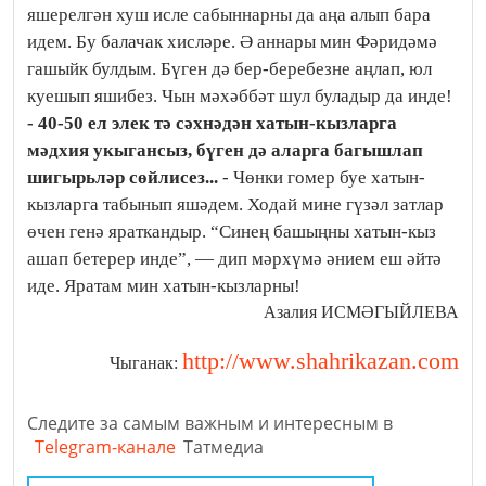
яшерелгән хуш исле сабыннарны да аңа алып бара
идем. Бу балачак хисләре. Ә аннары мин Фәридәмә
гашыйк булдым. Бүген дә бер-беребезне аңлап, юл
куешып яшибез. Чын мәхәббәт шул буладыр да инде!
- 40-50 ел элек тә сәхнәдән хатын-кызларга
мәдхия укыгансыз, бүген дә аларга багышлап
шигырьләр сөйлисез...
- Чөнки гомер буе хатын-
кызларга табынып яшәдем. Ходай мине гүзәл затлар
өчен генә яраткандыр. “Синең башыңны хатын-кыз
ашап бетерер инде”, — дип мәрхүмә әнием еш әйтә
иде. Яратам мин хатын-кызларны!
Азалия ИСМӘГЫЙЛЕВА
http://www.shahrikazan.com
Чыганак:
Следите за самым важным и интересным в
Telegram-канале
Татмедиа