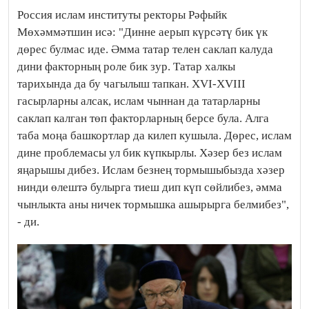
Россия ислам институты ректоры Рәфыйк
Мөхәммәтшин исә: "Динне аерып күрсәтү бик үк
дөрес булмас иде. Әмма татар телен саклап калуда
дини факторның роле бик зур. Татар халкы
тарихында да бу чагылыш тапкан. XVI-XVIII
гасырларны алсак, ислам чыннан да татарларны
саклап калган төп факторларның берсе була. Алга
таба моңа башкортлар да килеп кушыла. Дөрес, ислам
дине проблемасы ул бик күпкырлы. Хәзер без ислам
яңарышы дибез. Ислам безнең тормышыбызда хәзер
нинди өлештә булырга тиеш дип күп сөйлибез, әмма
чынлыкта аны ничек тормышка ашырырга белмибез",
- ди.