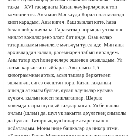
таҗы – ХVI гасырдагы Казан җәүһәрләренең төп
компоненты. Аны мин Мәскәүдә Корал палатасында
киеп карадым. Аны кигәч, баш зыңлап китә, һава
белән вибрацияләнә. Гарасатлар чорында ул икенче
милләт вәкилләренә эләгә бит инде. Озак еллар
татарныкымы икәнлеге мәгълүм түгел иде. Мин аны
архивлардан юллап, рәсемнәрен табып өйрәндем.
Аны татар кул һөнәрчеләре эшләвен ачыкладым. Ул
алтын каркастан гыйбарәт. Авырлыгы 1,5
килограммнан артык, асыл ташлар беркетелеп
эшләнгән, сигез өлештән тора. Казан таҗының
очында ат кылы булган, яулап алучылар кулына
күчкәч, кылын кисеп ташлаганнар. Шәрык
хөкемдарлары шундый таҗлар кигән. Ул берьюлы
очлым (шлем) да, шул ук вакытта дәүләтнең символы
да булган. Татарның кул һөнәре әсәре икәнен
исбатладым. Моны инде башкалар да инкяр итми.
«Борынгы Русия Музеумының тарихи аңлатма»сында