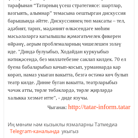
тарафынан “Татарның үсеш стратегиясе: шартлар,
вәзгыять, алымнар” темасына оештырган дискуссия
барышында әйтте. Дискуссиянең төп максаты – тел,
әдәбият, тарих, мәдәният өлкәсендәге мөһим
мәсьәләләргә кагылышлы җәмәгатьчелек фикерен
өйрәнү, аерым проблемаларның чишелешен эзләү
иде. "Диндә булуыбыз, Ходайдан куркуыбыз
нәтиҗәсендә, без милләтебезне саклап килдек. 70 ел
буена бабаларыбыз качып-косып, урманнарда кар
көрәп, намаз укыган вакытта, безгә өстәмә көч булып
театр килде. Динне буган вакытта, театрларыбыз
чәчәк атты, төрле төбәкләрдә, төрле җирләрдә
халыкка хезмәт итте", - диде язучы.
http://tatar-inform.tatar
Чыганак:
Иң мөһим һәм кызыклы язмаларны Татмедиа
Telegram-каналында
укыгыз