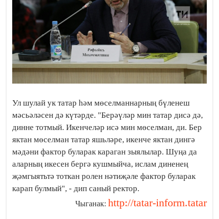
Ул шулай ук татар һәм мөселманнарның бүленеш
мәсьәләсен дә күтәрде. "Берәүләр мин татар дисә дә,
динне тотмый. Икенчеләр исә мин мөселман, ди. Бер
яктан мөселман татар яшьләре, икенче яктан дингә
мәдәни фактор буларак караган зыялылар. Шуңа да
аларның икесен бергә кушмыйча, ислам диненең
җәмгыятьтә тоткан ролен нәтиҗәле фактор буларак
карап булмый", - дип саный ректор.
http://tatar-inform.tatar
Чыганак: