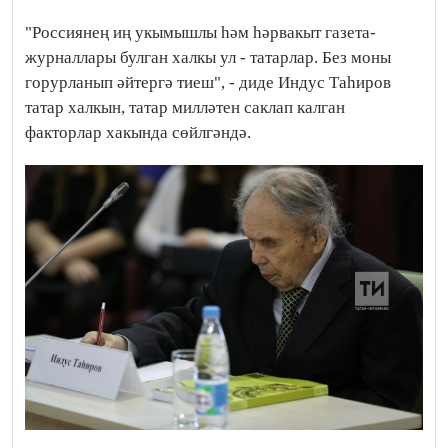
"Россиянең иң укымышлы һәм һәрвакыт газета-
журналлары булган халкы ул - татарлар. Без моны
горурланып әйтергә тиеш", - диде Индус Таһиров
татар халкын, татар милләтен саклап калган
факторлар хакында сөйлгәндә.