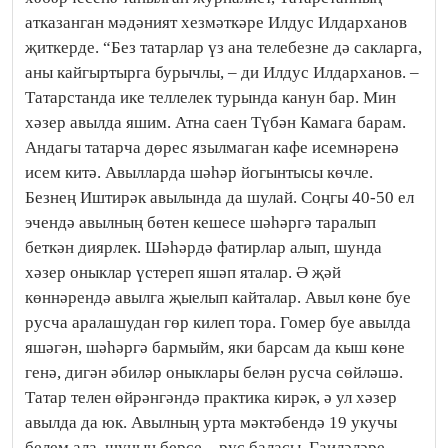
атказанган мәдәният хезмәткәре Илдус Илдарханов
җиткерде. “Без татарлар үз ана телебезне дә сакларга,
аны кайгыртырга бурычлы, – ди Илдус Илдарханов. –
Татарстанда ике теллелек турында канун бар. Мин
хәзер авылда яшим. Атна саен Түбән Камага барам.
Андагы татарча дөрес язылмаган кафе исемнәренә
исем китә. Авылларда шәһәр йогынтысы көчле.
Безнең Иштирәк авылында да шулай. Соңгы 40-50 ел
эчендә авылның бөтен кешесе шәһәргә таралып
беткән диярлек. Шәһәрдә фатирлар алып, шунда
хәзер оныклар үстереп яшәп яталар. Ә җәй
көннәрендә авылга җыелып кайталар. Авыл көне буе
русча аралашудан гөр килеп тора. Гомер буе авылда
яшәгән, шәһәргә бармыйм, яки барсам да кыш көне
генә, дигән әбиләр оныклары белән русча сөйләшә.
Татар телен өйрәнгәндә практика кирәк, ә ул хәзер
авылда да юк. Авылның урта мәктәбендә 19 укучы
белем ала, шуның берсе – рус баласы. Гаиләләре