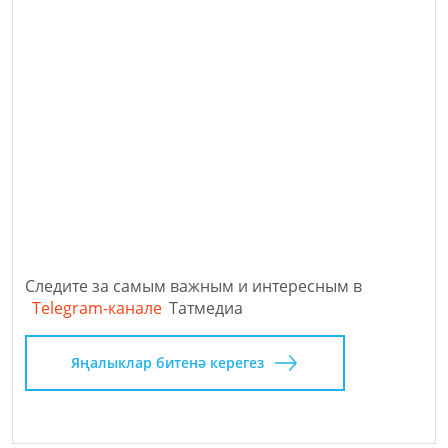
Следите за самым важным и интересным в
Telegram-канале
Татмедиа
Яңалыклар битенә керегез