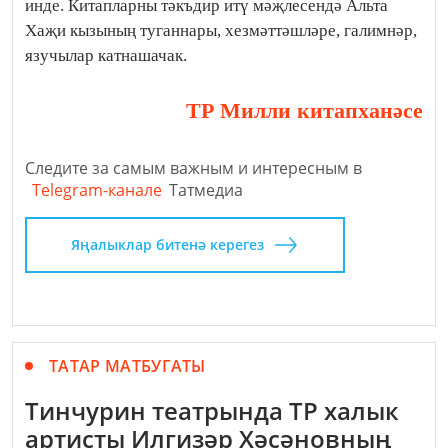
инде. Китапларны тәкъдир итү мәҗлесендә Альта
Хаҗи кызының туганнары, хезмәттәшләре, галимнәр,
язучылар катнашачак.
ТР Милли китапханәсе
Следите за самым важным и интересным в
Telegram-канале
Татмедиа
Яңалыклар битенә керегез
ТАТАР МАТБУГАТЫ
Тинчурин театрында ТР халык
артисты Илгизәр Хәсәновның