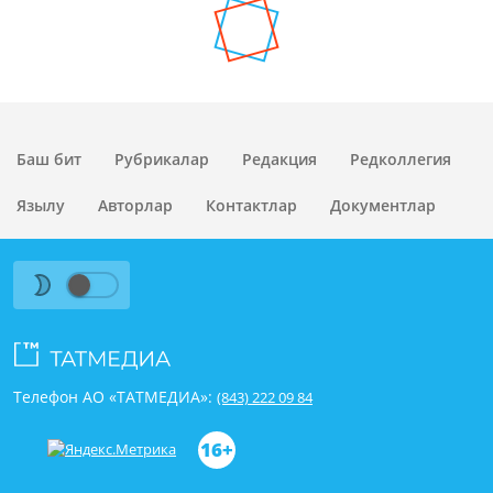
Баш бит
Рубрикалар
Редакция
Редколлегия
Язылу
Авторлар
Контактлар
Документлар
Телефон АО «ТАТМЕДИА»:
(843) 222 09 84
16+