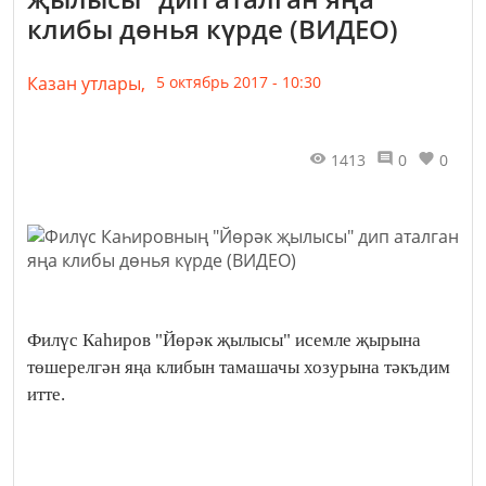
клибы дөнья күрде (ВИДЕО)
Казан утлары,
5 октябрь 2017 - 10:30
1413
0
0
Филүс Каһиров "Йөрәк җылысы" исемле җырына
төшерелгән яңа клибын тамашачы хозурына тәкъдим
итте.