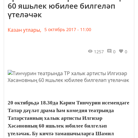
60 яшьлек юбилее билгеләп
үтеләчәк
Казан утлары,
5 октябрь 2017 - 11:00
1257
0
0
20 октябрьдә 18.30да Кәрим Тинчурин исемендәге
Татар дәүләт драма һәм комедия театрында
Татарстанның халык артисты Илгизәр
Хәсәновның 60 яшьлек юбилее билгеләп
үтеләчәк. Бу кичтә тамашачыларга
Шамил