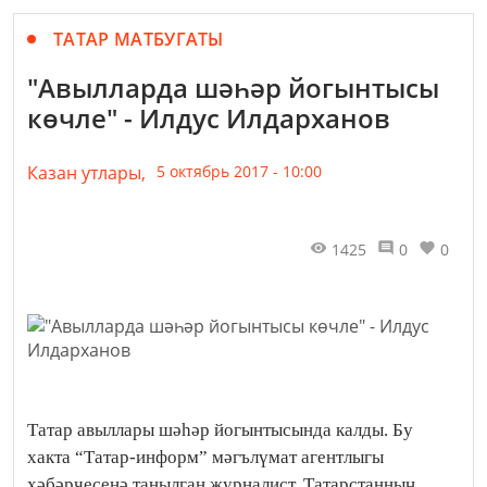
ТАТАР МАТБУГАТЫ
"Авылларда шәһәр йогынтысы
көчле" - Илдус Илдарханов
Казан утлары,
5 октябрь 2017 - 10:00
1425
0
0
Татар авыллары шәһәр йогынтысында калды. Бу
хакта “Татар-информ” мәгълүмат агентлыгы
хәбәрчесенә танылган журналист, Татарстанның