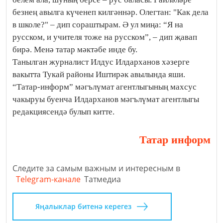
безнең авылга күченеп килгәннәр. Олегтан: "Как дела
в школе?" – дип сораштырам. Ә ул миңа: “Я на
русском, и учителя тоже на русском”, – дип җавап
бирә. Менә татар мәктәбе инде бу.
Танылган журналист Илдус Илдарханов хәзерге
вакытта Тукай районы Иштирәк авылында яши.
“Татар-информ” мәгълүмат агентлыгының махсус
чакыруы буенча Илдарханов мәгълүмат агентлыгы
редакциясендә булып китте.
Татар информ
Следите за самым важным и интересным в
Telegram-канале
Татмедиа
Яңалыклар битенә керегез