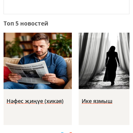
Топ 5 новостей
Нәфес җиңүе (хикәя)
Ике язмыш