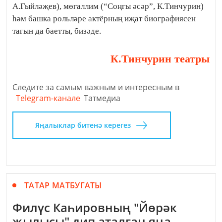
А.Гыйләҗев), мөгаллим (“Соңгы әсәр”, К.Тинчурин)
һәм башка рольләре актёрның иҗат биографиясен
тагын да баетты, бизәде.
К.Тинчурин театры
Следите за самым важным и интересным в
Telegram-канале
Татмедиа
Яңалыклар битенә керегез
ТАТАР МАТБУГАТЫ
Филүс Каһировның "Йөрәк
җылысы" дип аталган яңа