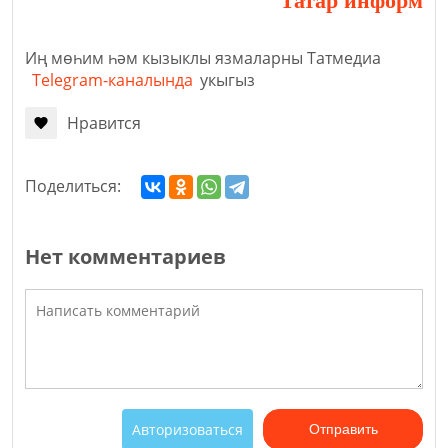
Татар информ
Иң мөһим һәм кызыклы язмаларны Татмедиа
Telegram-каналында
укыгыз
Нравится
Поделиться:
Нет комментариев
Авторизоваться
Отправить