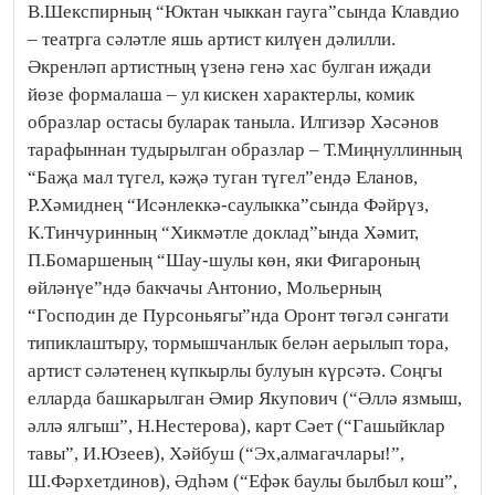
В.Шекспирның “Юктан чыккан гауга”сында Клавдио
– театрга сәләтле яшь артист килүен дәлилли.
Әкренләп артистның үзенә генә хас булган иҗади
йөзе формалаша – ул кискен характерлы, комик
образлар остасы буларак таныла. Илгизәр Хәсәнов
тарафыннан тудырылган образлар – Т.Миңнуллинның
“Баҗа мал түгел, кәҗә туган түгел”ендә Еланов,
Р.Хәмиднең “Исәнлеккә-саулыкка”сында Фәйрүз,
К.Тинчуринның “Хикмәтле доклад”ында Хәмит,
П.Бомаршеның “Шау-шулы көн, яки Фигароның
өйләнүе”ндә бакчачы Антонио, Мольерның
“Господин де Пурсоньягы”нда Оронт төгәл сәнгати
типиклаштыру, тормышчанлык белән аерылып тора,
артист сәләтенең күпкырлы булуын күрсәтә. Соңгы
елларда башкарылган Әмир Якупович (“Әллә язмыш,
әллә ялгыш”, Н.Нестерова), карт Сәет (“Гашыйклар
тавы”, И.Юзеев), Хәйбуш (“Эх,алмагачлары!”,
Ш.Фәрхетдинов), Әдһәм (“Ефәк баулы былбыл кош”,