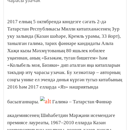
2017 елның 5 октябрендә көндезге сәгать 2-дә
Татарстан Республикасы Милли китапханәсенең Зур
уку залында (Казан шәһәре, Кремль урамы, 33 йорт),
танылган галимә, тарих фәннәре кандидаты Альта
Хаҗи кызы Мәхмүтованың 80 яшьлек юбилее
уңаеннан, аның «Бәзәкәм, туган бишегем» һәм
«Колыбель моя, Бизяки» дип аталган яңа китапларын
тәкъдир итү чарасы узачак. Бу хезмәтләр – авторның
соңгы унике ел эчендә дөнья күргән тугыз китабының
2016 һәм 2017 елларда «Яз» нәшриятында
басылганнары.
Галимә – Татарстан Фәннәр
академиясенең Шиһабетдин Мәрҗани исемендәге
премиясе лауреаты, 1967–2010 елларда Казан
университетында укытучы, доцент, хәзер лаеклы