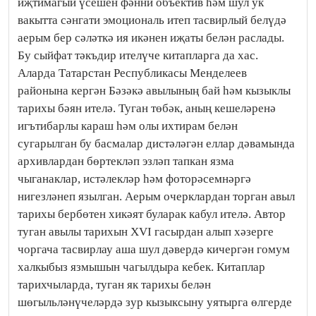
иҗтимагый үсешен фәнни объектив һәм шул ук
вакытта сәнгати эмоциональ итеп тасвирлый белүдә
аерым бер сәләткә ия икәнен иҗаты белән раслады.
Бу сыйфат тәкъдир ителүче китапларга да хас.
Аларда Татарстан Республикасы Менделеев
районына кергән Бәзәкә авылының бай һәм кызыклы
тарихы бәян ителә. Туган төбәк, аның кешеләренә
игътибарлы караш һәм олы ихтирам белән
сугарылган бу басмалар дистәләгән еллар дәвамында
архивлардан бөртекләп эзләп тапкан язма
чыганаклар, истәлекләр һәм фоторәсемнәргә
нигезләнеп язылган. Аерым очерклардан торган авыл
тарихы бербөтен хикәят буларак кабул ителә. Автор
туган авылы тарихын XVI гасырдан алып хәзерге
чоргача тасвирлау аша шул дәвердә кичергән гомум
халкыбыз язмышын чагылдыра кебек. Китаплар
тарихчыларда, туган як тарихы белән
шөгыльләнүчеләрдә зур кызыксыну уятырга өлгерде