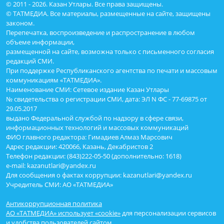
© 2011 - 2026. Казан Утлары. Все права защищены.
© ТАТМЕДИА. Все материалы, размещенные на сайте, защищены
законом.
Перепечатка, воспроизведение и распространение в любом
объеме информации,
размещенной на сайте, возможна только с письменного согласия
редакций СМИ.
При поддержке Республиканского агентства по печати и массовым
коммуникациям «ТАТМЕДИА».
Наименование СМИ: Сетевое издание Казан Утлары
№ свидетельства о регистрации СМИ, дата: ЭЛ N ФС - 77-69875 от
29.05.2017
выдано Федеральной службой по надзору в сфере связи,
информационных технологий и массовых коммуникаций
ФИО главного редактора: Гимадиев Алмаз Марсович
Адрес редакции: 420066, Казань, Декабристов 2
Телефон редакции: (843)222-05-50 (дополнительно: 1618)
e-mail: kazanutlari@yandex.ru
Для сообщения о фактах коррупции: kazanutlari@yandex.ru
Учредитель СМИ: АО «ТАТМЕДИА»
Антикоррупционная политика
АО «ТАТМЕДИА» использует «cookie»
для персонализации сервисов
и удобства пользователей сайтом.