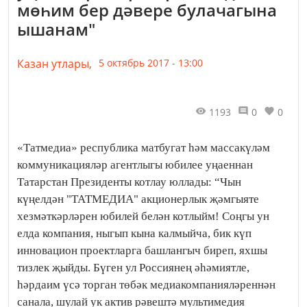
мөһим бер дәвере булачагына
ышанам"
Казан утлары,
5 октябрь 2017 - 13:00
1193
0
0
«Татмедиа» республика матбугат һәм массакүләм
коммуникацияләр агентлыгы юбилее уңаеннан
Татарстан Президенты котлау юллады: “Чын
күңелдән "ТАТМЕДИА" акционерлык җәмгыяте
хезмәткәрләрен юбилей белән котлыйм! Соңгы ун
елда компания, ныгып кына калмыйча, бик күп
инновацион проектларга башлангыч биреп, яхшы
тизлек җыйды. Бүген ул Россиянең әһәмиятле,
һәрдаим үсә торган төбәк медиакомпанияләреннән
санала, шулай ук актив рәвештә мультимедия