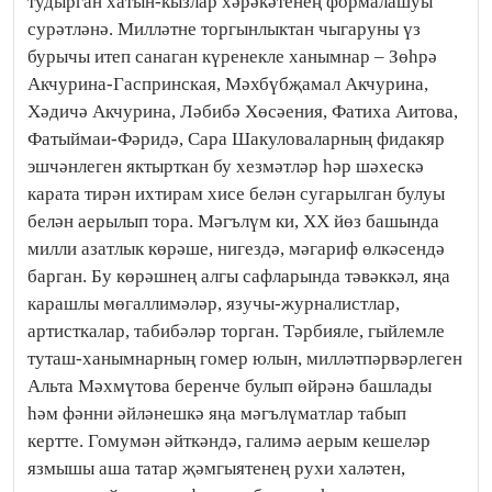
тудырган хатын-кызлар хәрәкәтенең формалашуы
сурәтләнә. Милләтне торгынлыктан чыгаруны үз
бурычы итеп санаган күренекле ханымнар – Зөһрә
Акчурина-Гаспринская, Мәхбүбҗамал Акчурина,
Хәдичә Акчурина, Ләбибә Хөсәения, Фатиха Аитова,
Фатыймаи-Фәридә, Сара Шакуловаларның фидакяр
эшчәнлеген яктырткан бу хезмәтләр һәр шәхескә
карата тирән ихтирам хисе белән сугарылган булуы
белән аерылып тора. Мәгълүм ки, ХХ йөз башында
милли азатлык көрәше, нигездә, мәгариф өлкәсендә
барган. Бу көрәшнең алгы сафларында тәвәккәл, яңа
карашлы мөгаллимәләр, язучы-журналистлар,
артисткалар, табибәләр торган. Тәрбияле, гыйлемле
туташ-ханымнарның гомер юлын, милләтпәрвәрлеген
Альта Мәхмүтова беренче булып өйрәнә башлады
һәм фәнни әйләнешкә яңа мәгълүматлар табып
кертте. Гомумән әйткәндә, галимә аерым кешеләр
язмышы аша татар җәмгыятенең рухи халәтен,