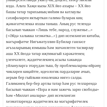
ялда. Альта Хаҗи кызы XIX йөз ахыры – ХХ йөз
башы татар тарихының мөһим вә катлаулы
сәхифәләрен яктырткан галимә буларак киң
җәмәгатчелеккә яхшы таныш. Аның рус телендә
басылып чыккан «Лишь тебе, народ, служенье...»
(«Әйдә халыкка хезмәткә...») дип исемләнгән китабы,
мәгърифәтче Нигъмәтуллин-Бубилар гаиләсе
әгъзаларының язмышы һәм эшчәнлеген тасвирлау
аша XX йөздә татар иҗтимагый хәрәкәтенең
үзенчәлеге, җәдитчелекнең асылы хакында
уйлануларга этәрүдән тыш, бу проблемаларны өйрәнү
чикләрен киңәйтте, идеологик пәрдәләрне ачып,
аерым бер гыйльми юнәлешкә нигез салды.
Галимәнең бер-бер артлы татар һәм рус телләрендә
басылып чыккан «Пора и нам зажечь зарю свободы»
һәм «Милләт аналары» дип исемләнгән
хезмәтләрендә җәдитчелек вә мәгърифәтчелек