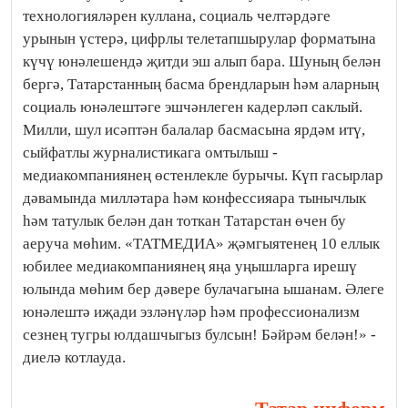
технологияләрен куллана, социаль челтәрдәге
урынын үстерә, цифрлы телетапшырулар форматына
күчү юнәлешендә җитди эш алып бара. Шуның белән
бергә, Татарстанның басма брендларын һәм аларның
социаль юнәлештәге эшчәнлеген кадерләп саклый.
Милли, шул исәптән балалар басмасына ярдәм итү,
сыйфатлы журналистикага омтылыш -
медиакомпаниянең өстенлекле бурычы. Күп гасырлар
дәвамында милләтара һәм конфессияара тынычлык
һәм татулык белән дан тоткан Татарстан өчен бу
аеруча мөһим. «ТАТМЕДИА» җәмгыятенең 10 еллык
юбилее медиакомпаниянең яңа уңышларга ирешү
юлында мөһим бер дәвере булачагына ышанам. Әлеге
юнәлештә иҗади эзләнүләр һәм профессионализм
сезнең тугры юлдашчыгыз булсын! Бәйрәм белән!» -
диелә котлауда.