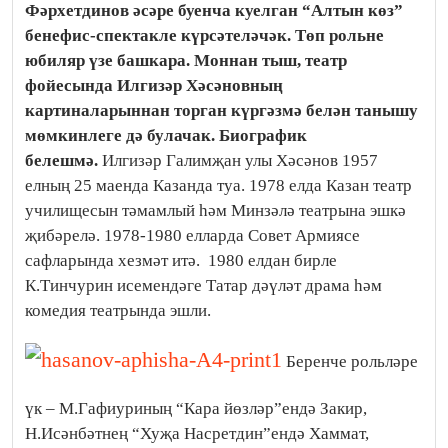
Фәрхетдинов әсәре буенча куелган “Алтын көз”
бенефис-спектакле күрсәтеләчәк. Төп рольне
юбиляр үзе башкара. Моннан тыш, театр
фойесында Илгизәр Хәсәновның
картиналарыннан торган күргәзмә белән танышу
мөмкинлеге дә булачак.
Биографик
белешмә.
Илгизәр Галимҗан улы Хәсәнов 1957
елның 25 маенда Казанда туа. 1978 елда Казан театр
училищесын тәмамлый һәм Минзәлә театрына эшкә
җибәрелә. 1978-1980 елларда Совет Армиясе
сафларында хезмәт итә. 1980 елдан бирле
К.Тинчурин исемендәге Татар дәүләт драма һәм
комедия театрында эшли.
Беренче рольләре
үк – М.Гафиуриның “Кара йөзләр”ендә Закир,
Н.Исәнбәтнең “Хуҗа Насретдин”ендә Хаммат,