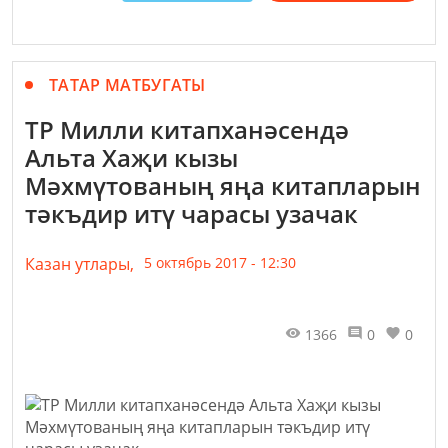
ТАТАР МАТБУГАТЫ
ТР Милли китапханәсендә
Альта Хаҗи кызы
Мәхмүтованың яңа китапларын
тәкъдир итү чарасы узачак
Казан утлары,
5 октябрь 2017 - 12:30
1366
0
0