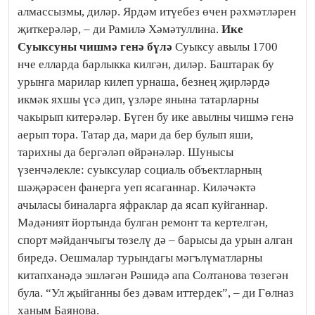
алмассызмы, диләр. Ярдәм итүебез өчен рәхмәт­ләрен
җиткерәләр, – ди Рамилә Хә­мәтуллина.
Ике
Суыксуны чишмә генә бүлә
Суыксу авылы 1700
нче елларда барлыкка килгән, диләр. Баштарак бу
урынга марилар килеп урнаша, безнең җирләрдә
икмәк яхшы үсә дип, үзләре янына татарларны
чакырып китерәләр. Бүген бу ике авылны чишмә генә
аерып тора. Татар да, мари да бер булып яши,
тарихны да бергәләп өйрәнәләр. Шунысы
үзенчәлекле: суыксулар социаль объектларның
шәҗәрәсен фанерга уеп ясаганнар. Киләчәктә
ачыласы биналарга яфраклар да ясап куйганнар.
Мәдәният йортында булган ремонт та кертелгән,
спорт мәйданчыгы төзелү дә – барысы да урын алган
биредә. Оешмалар турындагы мәгълүматларны
китапханәдә эшләгән Рәшидә апа Солтанова төзегән
була. “Ул җый­ганны без дәвам иттердек”, – ди Гөлназ
ханым Баянова.