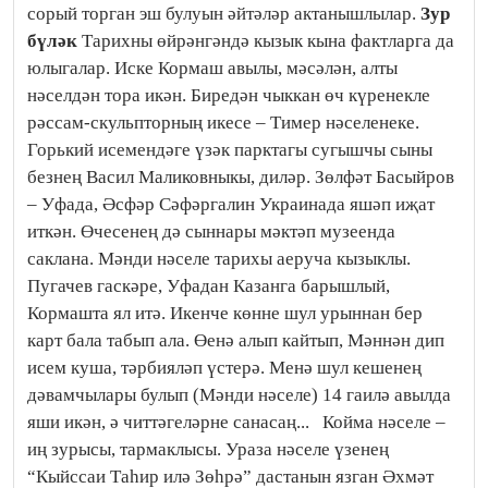
сорый торган эш булуын әйтәләр актанышлылар.
Зур
бүләк
Тарихны өйрәнгәндә кызык кына фактларга да
юлыгалар. Иске Кормаш авылы, мәсәлән, алты
нәселдән тора икән. Биредән чыккан өч күренекле
рәссам-скульп­торның икесе – Тимер нәселенеке.
Горький исемендәге үзәк парктагы сугышчы сыны
безнең Васил Маликовныкы, диләр. Зөлфәт Басыйров
– Уфада, Әсфәр Сәфәргалин Украинада яшәп иҗат
иткән. Өчесенең дә сыннары мәктәп музеенда
саклана. Мәнди нәселе тарихы аеруча кызыклы.
Пугачев гаскәре, Уфадан Казанга барышлый,
Кормашта ял итә. Икенче көнне шул урыннан бер
карт бала табып ала. Өенә алып кайтып, Мәннән дип
исем куша, тәрбияләп үстерә. Менә шул ке­шенең
дәвамчылары булып (Мән­ди нәселе) 14 гаилә авылда
яши икән, ә читтәгеләрне санасаң... Койма нәселе –
иң зурысы, тармаклысы. Ураза нәселе үзенең
“Кыйссаи Таһир илә Зөһрә” дастанын язган Әхмәт