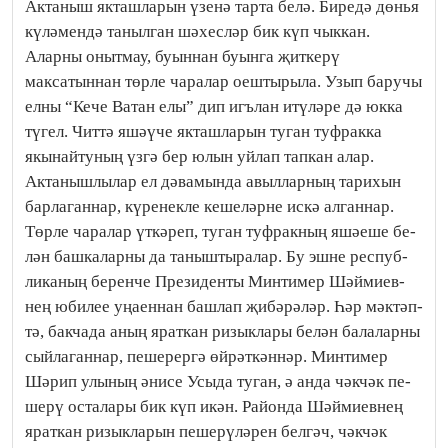
Актаныш якташларын үзенә тарта белә. Биредә дөнья
күләмендә танылган шәхесләр бик күп чыккан.
Аларны онытмау, буыннан буынга җиткерү
максатыннан төрле чаралар оештырыла. Узып баручы
елны “Кече Ватан елы” дип игълан итүләре дә юкка
түгел. Читтә яшәүче якташларын туган туфракка
якынайтуның үзгә бер юлын уйлап тапкан алар.
Актанышлылар ел дәвамында авылларның тарихын
барла­ган­нар, күренекле кешеләрне искә алганнар.
Төрле чаралар үткә­реп, туган туфракның яшә­еше бе­
лән башкаларны да та­ныш­ты­ралар. Бу эшне респуб­
ли­ка­ның беренче Президенты Мин­тимер Шәй­миев­
нең юбилее уңаен­нан баш­лап җибәрәләр. Һәр мәк­тәп­
тә, бак­чада аның ярат­кан ри­зык­ла­ры белән бала­ларны
сыйла­ган­нар, пешерергә өйрәт­кәннәр. Минти­мер
Шәрип улы­ның әнисе Усыда туган, ә анда чәк­чәк пе­
шерү осталары бик күп икән. Район­да Шәй­миевнең
ярат­кан ри­зыкла­рын пешерүләрен бе­л­гәч, чәкчәк