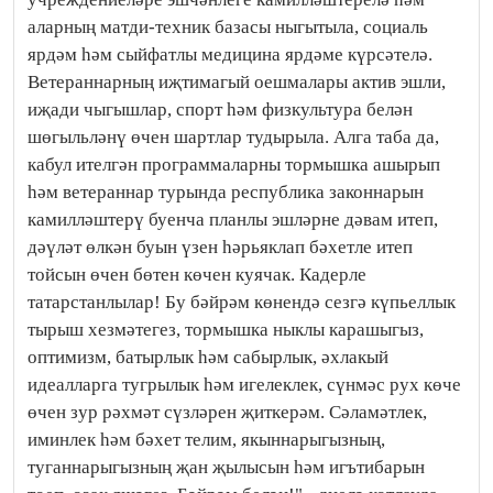
аларның матди-техник базасы ныгытыла, социаль
ярдәм һәм сыйфатлы медицина ярдәме күрсәтелә.
Ветераннарның иҗтимагый оешмалары актив эшли,
иҗади чыгышлар, спорт һәм физкультура белән
шөгыльләнү өчен шартлар тудырыла. Алга таба да,
кабул ителгән программаларны тормышка ашырып
һәм ветераннар турында республика законнарын
камилләштерү буенча планлы эшләрне дәвам итеп,
дәүләт өлкән буын үзен һәрьяклап бәхетле итеп
тойсын өчен бөтен көчен куячак. Кадерле
татарстанлылар! Бу бәйрәм көнендә сезгә күпьеллык
тырыш хезмәтегез, тормышка ныклы карашыгыз,
оптимизм, батырлык һәм сабырлык, әхлакый
идеалларга тугрылык һәм игелеклек, сүнмәс рух көче
өчен зур рәхмәт сүзләрен җиткерәм. Сәламәтлек,
иминлек һәм бәхет телим, якыннарыгызның,
туганнарыгызның җан җылысын һәм игътибарын