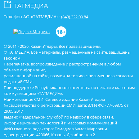
Телефон АО «ТАТМЕДИА»:
(843) 222 09 84
16+
© 2011 - 2026. Казан Утлары. Все права защищены.
© ТАТМЕДИА. Все материалы, размещенные на сайте, защищены
законом.
Перепечатка, воспроизведение и распространение в любом
объеме информации,
размещенной на сайте, возможна только с письменного согласия
редакций СМИ.
При поддержке Республиканского агентства по печати и массовым
коммуникациям «ТАТМЕДИА».
Наименование СМИ: Сетевое издание Казан Утлары
№ свидетельства о регистрации СМИ, дата: ЭЛ N ФС - 77-69875 от
29.05.2017
выдано Федеральной службой по надзору в сфере связи,
информационных технологий и массовых коммуникаций
ФИО главного редактора: Гимадиев Алмаз Марсович
Адрес редакции: 420066, Казань, Декабристов 2