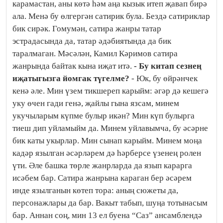
карамастан, аны көтә һәм аңа кызык итеп җавап бирә
ала. Менә бу өлгергән сатирик була. Бездә сатириклар
бик сирәк. Гомумән, сатира жанры татар
эстрадасында да, татар әдәбиятында да бик
таралмаган. Мәсәлән, Камил Кәримов сатира
жанрында байтак кына иҗат итә.
- Бу китап сезнең
иҗатыгызга йомгак түгелме?
- Юк, бу өйрәнчек
кенә әле. Мин үзем тикшереп карыйм: әгәр дә кешегә
уку өчен гади генә, җайлы гына язсам, минем
укучыларым күпме булыр икән? Мин күп булырга
тиеш дип уйламыйм да. Минем уйлавымча, бу әсәрне
бик каты укырлар. Мин сынап карыйм. Минем моңа
кадәр язылган әсәрләрем дә һәрберсе үзенең ролен
үти. Әле башка төрле жанрларда да язып карарга
исәбем бар. Сатира жанрына караган бер әсәрем
инде язылганын көтеп тора: аның сюжеты да,
персонажлары да бар. Вакыт табып, шуңа тотынасым
бар. Аннан соң, мин 13 ел буена “Саз” ансамблендә