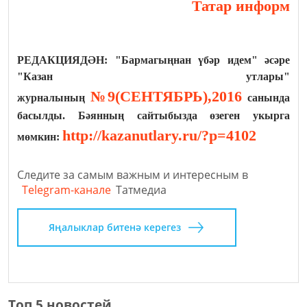
Татар информ
РЕДАКЦИЯДӘН: "Бармагыңнан үбәр идем" әсәре
"Казан утлары"
№9(СЕНТЯБРЬ),2016
журналының
санында
басылды. Бәянның сайтыбызда өзеген укырга
http://kazanutlary.ru/?p=4102
мөмкин:
Следите за самым важным и интересным в
Telegram-канале
Татмедиа
Яңалыклар битенә керегез
Топ 5 новостей