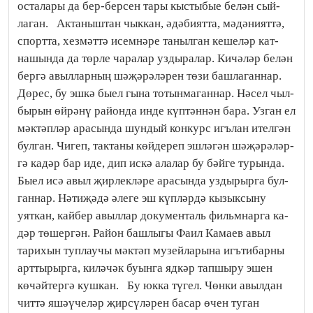
осталары да бер-бер­сен тары кыстыбые белән сый­
лаган. Актаныштан чыккан, әдә­бият­та, мәдәнияттә,
спортта, хезмәттә исемнәре танылган кешеләр кат­
нашында да төрле чаралар уз­ды­ралар. Кичәләр белән
бергә авыл­ларның шәҗә­рәләрен төзи баш­лаганнар.
Дө­рес, бу эшкә быел гына тотын­ма­ган­нар. Нәсел чыл­
бы­рын өйрәнү районда инде күп­тәннән бара. Узган ел
мәктәп­ләр арасында шундый конкурс игъ­лан ителгән
булган. Чигеп, так­та­ны көйдереп эшләгән шә­җә­рә­ләр­
гә кадәр бар иде, дип искә ала­лар бу бәйге турында.
Быел исә авыл җирлек­ләре ара­сында уз­дырырга бул­
ган­нар. Нә­тиҗәдә әлеге эш күп­ләрдә кы­зык­сыну
уяткан, кайбер авыл­лар доку­мен­таль фильм­нарга ка­
дәр төшергән. Район башлыгы Фаил Камаев авыл
тарихын туп­лаучы мәктәп музей­ларына игъ­ти­бар­ны
артты­рырга, киләчәк буынга ядкәр тап­шыру эшен
көчәйтергә кушкан. Бу юкка түгел. Чөнки авылдан
читтә яшәүчеләр җирсүләрен басар өчен туган