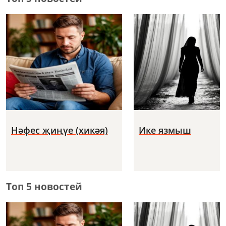
Нәфес җиңүе (хикәя)
Ике язмыш
Топ 5 новостей