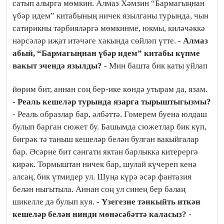
сатып алырга мөмкин. Алмаз Хәмзин “Бармагыңнан
үбәр идем” китабының ничек язылганы турында, чын
сатирикны тәрбияләргә мөмкинме, юкмы, киләчәккә
нәрсәләр иҗат итәчәге хакында сөйләп үтте.
- Алмаз
абый, “Бармагыңнан үбәр идем” китабы күпме
вакыт эчендә язылды?
- Мин башта бик каты уйлап
йөрим бит, аннан соң бер-ике көндә утырам да, язам.
- Реаль кешеләр турында язарга тырыштыгызмы?
- Реаль образлар бар, әлбәттә. Гомерем буена юлдаш
булып барган сюжет бу. Башымда сюжетлар бик күп,
бигрәк тә таныш кешеләр белән булган вакыйгалар
бар. Әсәрне бит сәнгати яктан барлыкка китерергә
кирәк. Тормыштан ничек бар, шулай күчереп кенә
алсаң, бик үтмидер ул. Шуңа күрә әсәр фантазия
белән ныгытыла. Аннан соң ул синең бер балаң
шикелле дә булып куя.
- Үзегезне тәнкыйть иткән
кешеләр белән нинди мөнәсәбәттә каласыз?
-