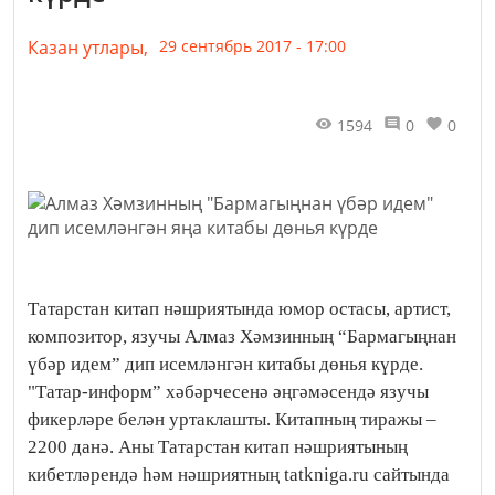
Казан утлары,
29 сентябрь 2017 - 17:00
1594
0
0
Татарстан китап нәшриятында юмор остасы, артист,
композитор, язучы Алмаз Хәмзинның “Бармагыңнан
үбәр идем” дип исемләнгән китабы дөнья күрде.
"Татар-информ” хәбәрчесенә әңгәмәсендә язучы
фикерләре белән уртаклашты. Китапның тиражы –
2200 данә. Аны Татарстан китап нәшриятының
кибетләрендә һәм нәшриятның tatkniga.ru сайтында