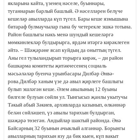
якларына кайта, үзенең нәселе, буыннары,
туганнарын барлый башлый. Ә нәсел­ләрен белүче
кешеләр авылларда күп түгел. Бары кеше язмышына
битараф булмаучылар гына бу четерекле эшкә тотына.
Район башлыгы нәкъ менә шундый ке­шеләргә
мөмкин­лекләр булдырырга, ярдәм итәргә кирәклеген
әйтә. – Шәҗәрәне ясап куйдың да оныттың түгел.
Аны гел тулыландырып торырга кирәк, – ди район
башкарма комитеты җи­тәк­чесенең социаль
мәсьәләләр буенча урынбасары Дилбәр Әнвә­
рова.Дилбәр ханым үзе дә авыл җирлеге башлыгы
булып эшлә­гән кеше. Әлем авылының 12 буыны
билгеле булуын сөйли ул. Тынгысыз җанлы укытучы
Тәкый абый Зәкиев, архивларда казынып, өлкәннәр
белән сөйләшеп, үз авылы тарихын булдырган,
шәҗәрә төзегән. Андыйлар шактый районда. Әнә
Байсарның 32 буынын ачыклый алганнар. Борынгы
авылларның тарихын язу да бик кыен, күп вакыт