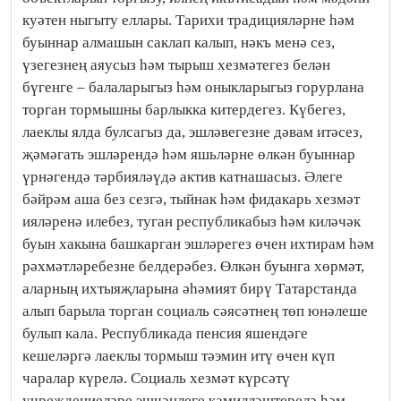
куәтен ныгыту еллары. Тарихи традицияләрне һәм
буыннар алмашын саклап калып, нәкъ менә сез,
үзегезнең аяусыз һәм тырыш хезмәтегез белән
бүгенге – балаларыгыз һәм оныкларыгыз горурлана
торган тормышны барлыкка китердегез. Күбегез,
лаеклы ялда булсагыз да, эшләвегезне дәвам итәсез,
җәмәгать эшләрендә һәм яшьләрне өлкән буыннар
үрнәгендә тәрбияләүдә актив катнашасыз. Әлеге
бәйрәм аша без сезгә, тыйнак һәм фидакарь хезмәт
ияләренә илебез, туган республикабыз һәм киләчәк
буын хакына башкарган эшләрегез өчен ихтирам һәм
рәхмәтләребезне белдерәбез. Өлкән буынга хөрмәт,
аларның ихтыяҗларына әһәмият бирү Татарстанда
алып барыла торган социаль сәясәтнең төп юнәлеше
булып кала. Республикада пенсия яшендәге
кешеләргә лаеклы тормыш тәэмин итү өчен күп
чаралар күрелә. Социаль хезмәт күрсәтү
учреждениеләре эшчәнлеге камилләштерелә һәм