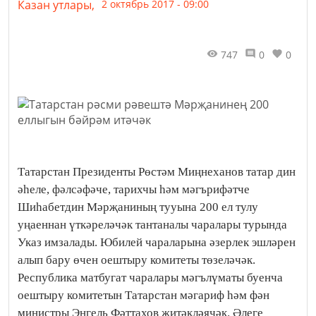
Казан утлары,
2 октябрь 2017 - 09:00
747
0
0
Татарстан Президенты Рөстәм Миңнеханов татар дин
әһеле, фәлсәфәче, тарихчы һәм мәгърифәтче
Шиһабетдин Мәрҗаниның тууына 200 ел тулу
уңаеннан үткәреләчәк тантаналы чаралары турында
Указ имзалады. Юбилей чараларына әзерлек эшләрен
алып бару өчен оештыру комитеты төзеләчәк.
Республика матбугат чаралары мәгълүматы буенча
оештыру комитетын Татарстан мәгариф һәм фән
министры Энгель Фәттахов җитәкләячәк. Әлеге