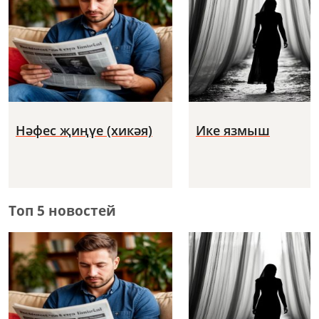
Нәфес җиңүе (хикәя)
Ике язмыш
Топ 5 новостей