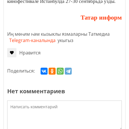
кинофестивале Истанбулда 27-30 сентябрьдә узды.
Татар информ
Иң мөһим һәм кызыклы язмаларны Татмедиа
Telegram-каналында
укыгыз
Нравится
Поделиться:
Нет комментариев