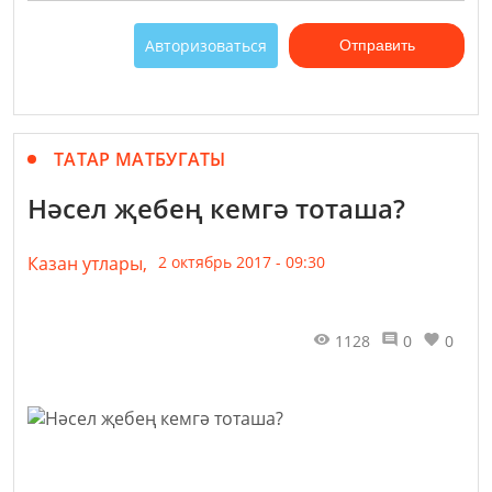
Авторизоваться
Отправить
ТАТАР МАТБУГАТЫ
Нәсел җебең кемгә тоташа?
Казан утлары,
2 октябрь 2017 - 09:30
1128
0
0