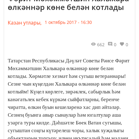
өлкәннәр көне белән котлады
Казан утлары,
1 октябрь 2017 - 16:30
662
0
0
Татарстан Республикасы Дәүләт Советы Рәисе Фәрит
Мөхәммәтшин Халыкара өлкәннәр көне белән
котлады. Хөрмәтле хезмәт һәм сугыш ветераннары!
Сезне чын күңелдән Халыкара өлкәннәр көне белән
котлыйм! Күңел көрлеге, зирәклек, сабырлык һәм
канәгатьлек кебек күркәм сыйфатларны, беренче
чиратта, өлкән буын кешеләренә хас дип әйтәләр.
Сезнең буынга авыр сынаулар һәм югалтулар аша
узарга туры килде. Дәһшәтле Бөек Ватан сугышы,
сугыштан соңгы күтәрелеш чоры, халык хуҗалыгы
объектларын торгызу, илнең икътисадый һәм мәдәни