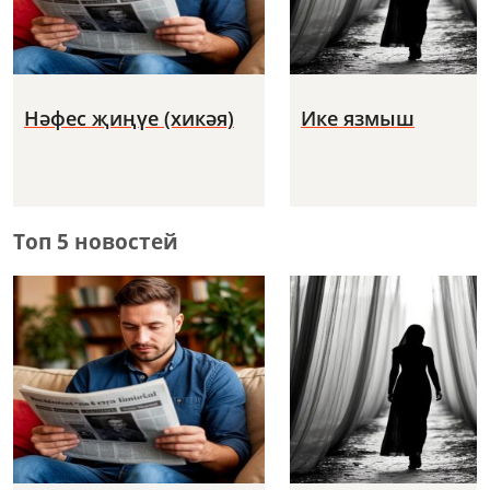
Нәфес җиңүе (хикәя)
Ике язмыш
Топ 5 новостей