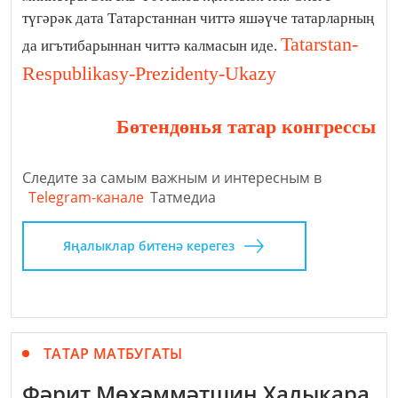
түгәрәк дата Татарстаннан читтә яшәүче татарларның
Tatarstan-
да игътибарыннан читтә калмасын иде.
Respublikasy-Prezidenty-Ukazy
Бөтендөнья татар конгрессы
Следите за самым важным и интересным в
Telegram-канале
Татмедиа
Яңалыклар битенә керегез
ТАТАР МАТБУГАТЫ
Фәрит Мөхәммәтшин Халыкара