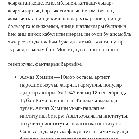
җырлаган кеше. Ансамбльнең, катнашучылар-
җырчыларның барлык составын беләм, безнең
җәмгыятьтә нинди кичерешләр үткәргәнен, нинди
бәлаләргә юлыкканын, нинди шатлыклары булганын
һәм аны ничек кабул иткәннәрен, ни өчен бу ансамбль
хәзерге көндә юк һәм була да алмый – әлегә шулар
турында язасым бар. Мин иң әүвәл аның планын
төзеп куям, фактларын барлыйм.
Алмаз Хәмзин — Юмор остасы, артист,
пародист, язучы, җырчы, гармунчы, популяр
җырлар авторы. Ул 1947 елның 18 сентябрендә
Түбән Кама районының Ташлык авылында
туган. Алмаз Хәмзин укып-ташлап өч
институтны бетерә: Авыл хуҗалыгы институты,
төзүчеләр институты, педагогика институты.
Соңгысында музыка факультетын тәмамлау аңа