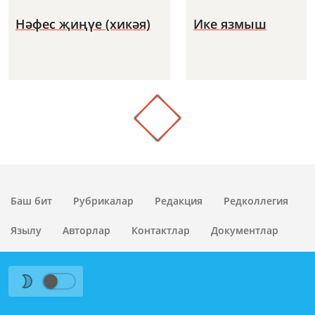
Нәфес җиңүе (хикәя)
Ике язмыш
Баш бит
Рубрикалар
Редакция
Редколлегия
Язылу
Авторлар
Контактлар
Документлар