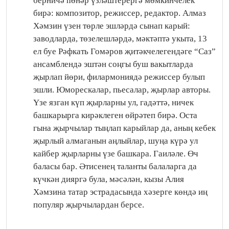
берничә һөнәр үзләштерергә мөмкинчелек
бирә: композитор, режиссер, редактор. Алмаз
Хәмзин үзен төрле эшләрдә сынап карый:
заводларда, төзелешләрдә, мәктәптә укыта, 13
ел буе Рәфкать Гомәров җитәкчелегендәге “Саз”
ансамблендә эштән соңгы буш вакытларда
җырлап йөри, филармониядә режиссер булып
эшли. Юморескалар, пьесалар, җырлар авторы.
Үзе язган күп җырларны ул, гадәттә, ничек
башкарырга кирәклеген өйрәтеп бирә. Оста
гына җырчылар тыңлап карыйлар да, аның кебек
җырлый алмаганын аңлыйлар, шуңа күрә ул
кайбер җырларны үзе башкара. Гаиләле. Өч
баласы бар. Әтисенең таланты балаларга да
күчкән дияргә була, мәсәлән, кызы Алия
Хәмзина татар эстрадасында хәзерге көндә иң
популяр җырчылардан берсе.