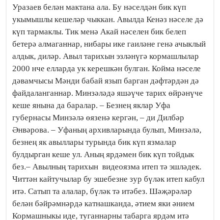
Уразаев белән мактана ала. Бу нәселдән бик күп
укымышлы кешеләр чыккан. Авылда Кенәз нәселе дә
күп тармаклы. Тик менә Акай нәселен бик белеп
бетерә алмаганнар, нибары ике гаиләне генә ачыклый
алдык, диләр. Авыл тарихын эзләнүгә кормашлылар
2000 нче елларда ук ке­решкән булган. Койма нәселе
дә­вамчысы Мәнди бабай язып барган дәфтәрдән дә
файдаланганнар. Минзәләдә яшәүче тарих өйрәнүче
кеше янына да баралар. – Безнең яклар Уфа
губернасы Минзәлә өязенә кергән, – ди Дил­бәр
Әнвәрова. – Уфаның архивларында булып, Минзәлә,
безнең як авыллары турында бик күп язмалар
булдырган кеше ул. Аның яр­дәмен бик күп тойдык
без.– Авылның тарихын видеоязма итеп тә эшләдек.
Читтән кайтучылар бу эшебезне зур бүләк итеп кабул
итә. Сатып та алалар, бүләк тә итәбез. Шәҗәрәләр
белән бәйрәм­нәрдә катнашканда, әтием яки әнием
Кормашныкы иде, туганнарны табарга ярдәм итә