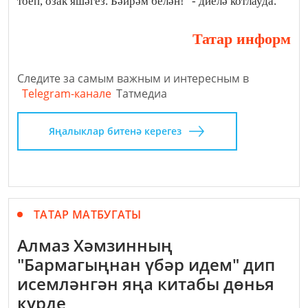
тоеп, озак яшәгез. Бәйрәм белән!" - диелә котлауда.
Татар информ
Следите за самым важным и интересным в
Telegram-канале
Татмедиа
Яңалыклар битенә керегез
ТАТАР МАТБУГАТЫ
Алмаз Хәмзинның
"Бармагыңнан үбәр идем" дип
исемләнгән яңа китабы дөнья
күрде