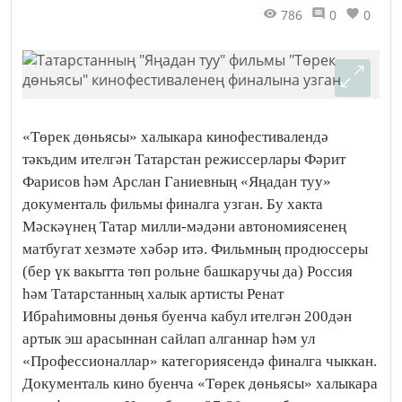
786
0
0
«Төрек дөньясы» халыкара кинофестивалендә
тәкъдим ителгән Татарстан режиссерлары Фәрит
Фарисов һәм Арслан Ганиевның «Яңадан туу»
документаль фильмы финалга узган. Бу хакта
Мәскәүнең Татар милли-мәдәни автономиясенең
матбугат хезмәте хәбәр итә. Фильмның продюссеры
(бер үк вакытта төп рольне башкаручы да) Россия
һәм Татарстанның халык артисты Ренат
Ибраһимовны дөнья буенча кабул ителгән 200дән
артык эш арасыннан сайлап алганнар һәм ул
«Профессионаллар» категориясендә финалга чыккан.
Документаль кино буенча «Төрек дөньясы» халыкара