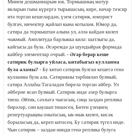
Минем дошманнарым юк. Тормышның матур
якларын гына күрергә тырышасың, кире, начар тәэсир
итә торган кешеләрдән, үзем сатирик, юморист
булгач, ничектер җайлап кына котылам. Юмор да,
сатира да тормыштан алына ул, әллә кайдан килеп
чыкмый. Амплитуда барлыкка килә: шатлыгы да,
кайгысы да була. Әсәремдә дә шундыйрак формада
кайбер элементлар очрый.
- Әгәр берәр кеше
сатирик булырга уйласа, китабыгыз кулланма
була аламы?
- Бу китап сатирик булган кешегә генә
кулланма була ала. Сатирикны тәрбияләп булмый,
сатира Аллаһы Тәгаләдән бирелә торган әйбер. Ул
әйберне ясап булмый. Сатирик инде әзер булырга
тиеш. Әйтик, сәхнәгә чыгасың, сиңа залдан реплика
бирәләр, син каушап төшәсең. Бөтен үзеңнең
репертуарыңны онытасың, ык-мык килеп, кисәк
борыласың да, кереп китәсең. Бу сатирик түгел инде.
Чын сатирик – залдан нинди генә реплика булуга