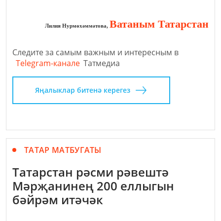
Ватаным Татарстан
Лилия Нурмөхәммәтова,
Следите за самым важным и интересным в
Telegram-канале
Татмедиа
Яңалыклар битенә керегез
ТАТАР МАТБУГАТЫ
Татарстан рәсми рәвештә
Мәрҗанинең 200 еллыгын
бәйрәм итәчәк