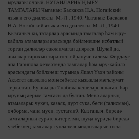
ырулары очрый. НУГАЙЛАРНЫҢ ЫРУ
ТАМГАЛАРЫ Чыганак: Баскаков Н.А. Ногайский
язык и его диалекты. М.-Л., 1940. Чыганак: Баскаков
Н.А. Ногайский язык и его диалекты. М.-Л., 1940.
Кызганыч ки, татарлар арасында тамгалар һәм ыру-
кабилә атамалары арасында бәйләнешне исбатлый
торган дәлилләр сакланмаган диярлек. Шулай да,
авыллар тарихын тирәнтен өйрәнүче галимә Фирдәүс
апа Гарипова хезмәтендә тамгалар һәм ыру-кабилә
арасындагы бәйләнеш турында Яшел Үзән районы
Акъегет авылына мөнәсәбәтле кызыклы мәгълүмат
теркәлгән. Бу авылда 7 кабилә кешеләре яшәгән, һәр
ыруның аерым тамгасы да булган. Менә аларның
атамалары: чүкеч, казаяк, дүрт сука, бөти (талисман),
өчборма, чана муен, тустаган9. Кызганыч, биредә
тамгаларның сурәте китерелми, шуңа күрә дә биредә
үзебезнең тамгалар тупланмасындагыларын гына