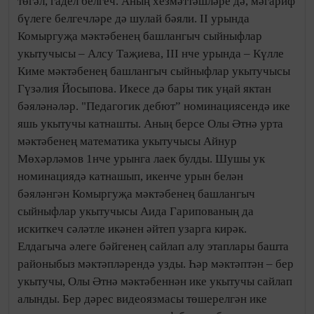
төгәл, гадел белгеч. Аның хезмәттәшләре дә, мәгариф
бүлеге белгечләре дә шулай бәяли. II урында
Комыргуҗа мәктәбенең башлангыч сыйныфлар
укытучысы – Алсу Таҗиева, III нче урында – Күлле
Киме мәктәбенең башлангыч сыйныфлар укытучысы
Гүзәлия Йосыпова. Икесе дә бары тик уңай яктан
бәяләнәләр. "Педагогик дебют” номинациясендә ике
яшь укытучы катнашты. Аның берсе Олы Әтнә урта
мәктәбенең математика укытучысы Айнур
Мөхәрләмов 1нче урынга лаек булды. Шушы ук
номинациядә катнашып, икенче урын белән
бәяләнгән Комыргуҗа мәктәбенең башлангыч
сыйныфлар укытучысы Аида Гарипованың да
искиткеч сәләтле икәнен әйтеп узарга кирәк.
Елдагыча әлеге бәйгенең сайлап алу этаплары башта
районыбыз мәктәпләрендә узды. Һәр мәктәптән – бер
укытучы, Олы Әтнә мәктәбеннән ике укытучы сайлап
алынды. Бер дәрес видеоязмасы төшерелгән ике