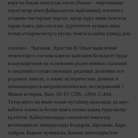
коручы бакан тамгасын алган (бакан – чырганакны
терәп куяр өчен файдаланган җайланма); өченчесе
атларны чистартып торган, шуңа күрә аның тамгасы
тарак-тамга дип аталган; дүртенчесе кулына пика
тотып атларны көтүгә куган, тамгасы пайза (пика) дип
аталган».
Чыганак: Аристов Н. Опыт выяснения
этнического состава киргиз-кайсаков Большой Орды
и каракиргизов на основании родословных сказаний
и сведений о существующих родовых делениях и о
родовых тамгах, а также исторических данных и
начинающихся антропологических исследований //
Живая история. Вып. III-IV. СПб., 1894. С.404.
Татарларга иң якын халык нугайлар арасында да ыру-
кабилә атамасы белән тамга атамасының туры килүе
күзәтелә. Каберташларда сакланган тамгалар
коллекциясен тикшергәндә Бодырак, Ыргаклы, Кара
сыйрак, Кырык чумышлы, Казаяк тамгалары һәм