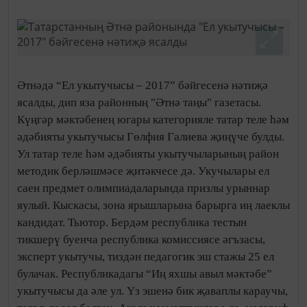
Әтнәдә “Ел укытучысы – 2017” бәйгесенә нәтиҗә
ясалды, дип яза районның "Әтнә таңы" газетасы.
Күңгәр мәктәбенең югары категорияле татар теле һәм
әдәбияты укытучысы Гөлфия Галиева җиңүче булды.
Ул татар теле һәм әдәбияты укытучыларының район
методик берләшмәсе җитәкчесе дә. Укучылары ел
саен предмет олимпиадаларында призлы урыннар
яулый. Кыскасы, зона ярышларына барырга иң лаеклы
кандидат. Тьютор. Бердәм республика тестын
тикшерү буенча республика комиссиясе әгъзасы,
эксперт укытучы, тиздән педагогик эш стажы 25 ел
булачак. Республикадагы “Иң яхшы авыл мәктәбе”
укытучысы да әле ул. Үз эшенә бик җаваплы караучы,