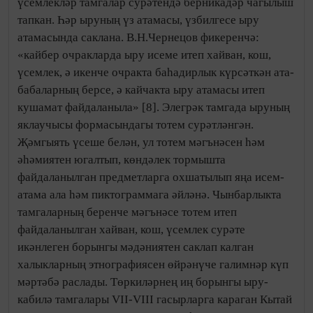
үсемлекләр тамгалар сурәтендә бер­никадәр чагылыш
тапкан. Һәр ыруның үз атамасы, үзбилгесе ыру
атамасында саклана. В.Н.Чернецов фикеренчә:
«кайбер очракларда ыру исеме итеп хайван, кош,
үсемлек, ә икенче очракта баһадирлык күрсәткән ата-
бабаларның берсе, ә кайчакта ыру атамасы итеп
кушамат файдаланыла» [8]. Элегрәк тамгада ыруның
яклаучысы формасындагы тотем сурәтләнгән.
Җәмгыять үсеше белән, ул тотем мәгънәсен һәм
әһәмиятен югалтып, көндәлек тормышта
файдаланылган предметларга охшатылып яңа исем-
атама ала һәм пиктограммага әйләнә. Чынбарлыкта
тамгаларның беренче мәгънәсе тотем итеп
файдаланылган хайван, кош, үсемлек сурәте
икәнлеген борынгы мәдәниятен саклап калган
халыкларның этнографиясен өйрәнүче галимнәр күп
мәртәбә раслады. Төркиләрнең иң борынгы ыру-
кабилә тамгалары VII-VIII гасырларга караган Кытай