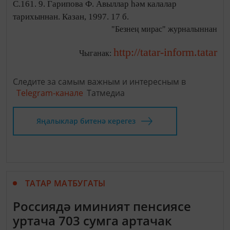
С.161. 9. Гарипова Ф. Авыллар һәм калалар
тарихыннан. Казан, 1997. 17 б.
"Безнең мирас" журналыннан
http://tatar-inform.tatar
Чыганак:
Следите за самым важным и интересным в
Telegram-канале
Татмедиа
Яңалыклар битенә керегез
ТАТАР МАТБУГАТЫ
Россиядә иминият пенсиясе
уртача 703 сумга артачак