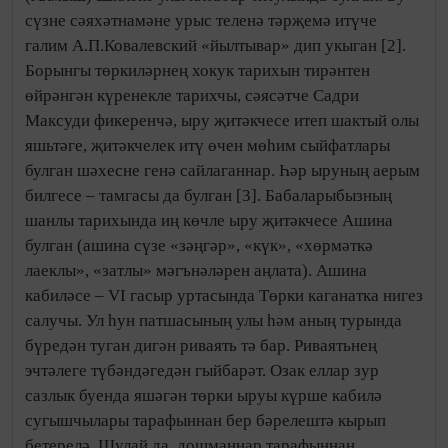
сүзне сәяхәтнамәне урыс теленә тәрҗемә итүче
галим А.П.Ковалевский «йылтывар» дип укыган [2].
Борынгы төркиләрнең хокук тарихын тирәнтен
өйрәнгән күренекле тарихчы, сәясәтче Садри
Максуди фикеренчә, ыру җитәкчесе итеп шактый олы
яшьтәге, җитәкчелек итү өчен мөһим сыйфатлары
булган шәхесне генә сайлаганнар. Һәр ыруның аерым
билгесе – тамгасы да булган [3]. Бабаларыбызның
шанлы тарихында иң көчле ыру җитәкчесе Ашина
булган (ашина сүзе «зәңгәр», «күк», «хөрмәткә
лаеклы», «затлы» мәгънәләрен аңлата). Ашина
кабиләсе – VI гасыр уртасында Төрки каганатка нигез
салучы. Ул һун патшасының улы һәм аның турында
бүредән туган дигән риваять тә бар. Риваятьнең
эчтәлеге түбәндәгедән гыйбарәт. Озак еллар зур
сазлык буенда яшәгән төрки ыруы күрше кабилә
сугышчылары тарафыннан бер бәрелештә кырып
бетерелә. Шулай да, дошманнар тарафыннан