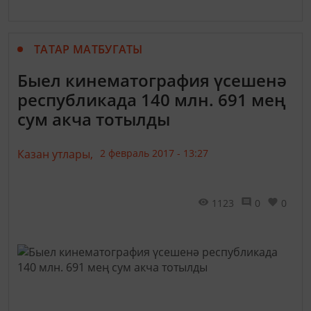
ТАТАР МАТБУГАТЫ
Быел кинематография үсешенә
республикада 140 млн. 691 мең
сум акча тотылды
Казан утлары,
2 февраль 2017 - 13:27
1123
0
0