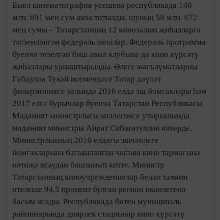
Быел кинематография үсешенә республикада 140
млн. 691 мең сум акча тотылды, шуның 58 млн. 672
мең сумы – Татарстанның 12 кинозалын җиһазларга
тәгаенләнгән федераль акчалар. Федераль программа
буенча төзелгән биш авыл клубына да кино күрсәтү
җиһазлары урнаштырылды. Әлеге мәгълүматларны
Габдулла Тукай исемендәге Татар дәүләт
филармониясе залында 2016 елда эш йомгаклары һәм
2017 елга бурычлар буенча Татарстан Республикасы
Мәдәният министрлыгы коллегиясе утырышында
мәдәният министры Айрат Сибагатуллин китерде.
Министрлыкның 2016 елдагы эшчәнлеге
йомгакларына багышланган чыгыш кино тармагына
нәтиҗә ясаудан башланып китте. Министр
Татарстанның киноучреждениеләр белән тәэмин
ителеше 94,5 процент булган регион икәнлегенә
басым ясады. Республикада бөтен муниципаль
районнарында диярлек стационар кино күрсәтү