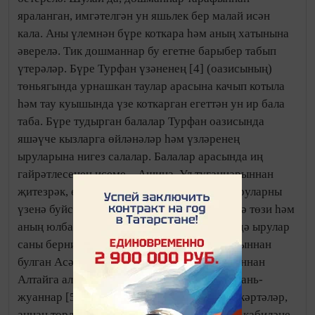
яраланган, имгәтелгән ун яшьлек бер малай исән
кала. Аны үлемнән бүре коткара һәм аның хатынына
әверелә. Тик дошманнар бу егетне барыбер табып
үтерәләр. Бүре Турфан үзәненең [4] (оазисының)
төньягында урнашкан таулар арасына качып котыла
һәм тау куышында үзе коткарган егеттән ун ир бала
таба. Бүре тудырган балалар Турфан оазисында
яшәүче кызларга өйләнәләр һәм үзләренең
ыруларына нигез салалар. Балалар арасында иң
гайрәтлесенең исеме – Ашина. Ул туганнарыннан
җитезрәк, өлгеррәк булганлыктан, башка ыруларны
үзенә буйсындырып берләштерә, яңа кабилә төзи һәм
аның юлбашчысы итеп тәгаенләнә. Кабиләдә ырулар
саны берничә йөзгә җитә. Ашина варисларыннан
булган Асән-шад кабиләне Турфан тауларыннан
Алтайга алып килеп урнаштыра. Биредә жуань-
жуаннар [5] кул астына эләгәләр, тимер эшкәртәләр,
аннан төрле җиһазлар эшлиләр. Алтайда ул кабиләне