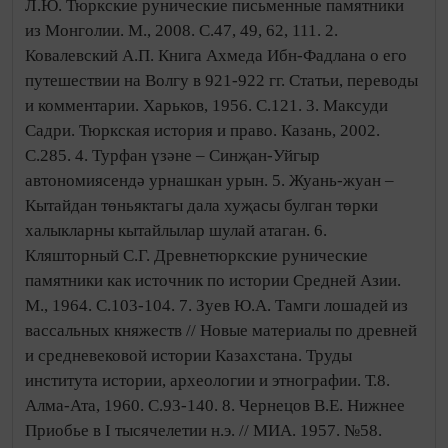
Л.Ю. Тюркские рунические письменные памятники
из Монголии. М., 2008. С.47, 49, 62, 111. 2.
Ковалевский А.П. Книга Ахмеда Ибн-Фадлана о его
путешествии на Волгу в 921-922 гг. Статьи, переводы
и комментарии. Харьков, 1956. С.121. 3. Максуди
Садри. Тюркская история и право. Казань, 2002.
С.285. 4. Турфан үзәне – Синҗан-Уйгыр
автономиясендә урнашкан урын. 5. Жуань-жуан –
Кытайдан төньяктагы дала хуҗасы булган төрки
халыкларны кытайлылар шулай атаган. 6.
Кляшторный С.Г. Древнетюркские рунические
памятники как источник по истории Средней Азии.
М., 1964. С.103-104. 7. Зуев Ю.А. Тамги лошадей из
вассальных княжеств // Новые материалы по древней
и средневековой истории Казахстана. Труды
института истории, археологии и этнографии. Т.8.
Алма-Ата, 1960. С.93-140. 8. Чернецов В.Е. Нижнее
Приобье в I тысячелетии н.э. // МИА. 1957. №58.