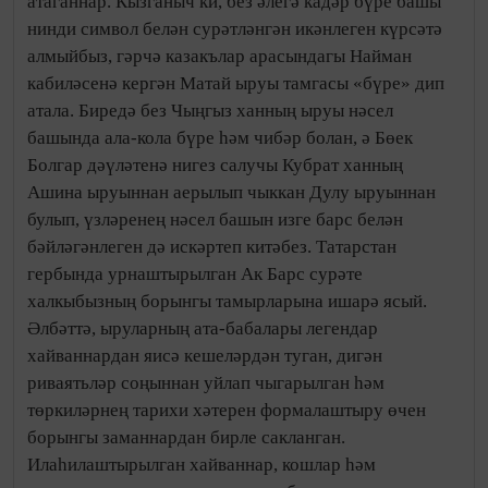
атаганнар. Кызганыч ки, без әлегә кадәр бүре башы
нинди символ белән сурәтләнгән икәнлеген күрсәтә
алмыйбыз, гәрчә казакълар арасындагы Найман
кабиләсенә кергән Матай ыруы тамгасы «бүре» дип
атала. Биредә без Чыңгыз ханның ыруы нәсел
башында ала-кола бүре һәм чибәр болан, ә Бөек
Болгар дәүләтенә нигез салучы Кубрат ханның
Ашина ыруыннан аерылып чыккан Дулу ыруыннан
булып, үзләренең нәсел башын изге барс белән
бәйләгәнлеген дә искәртеп китәбез. Татарстан
гербында урнаштырылган Ак Барс сурәте
халкыбызның борынгы тамырларына ишарә ясый.
Әлбәттә, ыруларның ата-бабалары легендар
хайваннардан яисә кешеләрдән туган, дигән
риваятьләр соңыннан уйлап чыгарылган һәм
төркиләрнең тарихи хәтерен формалаштыру өчен
борынгы заманнардан бирле сакланган.
Илаһилаштырылган хайваннар, кошлар һәм