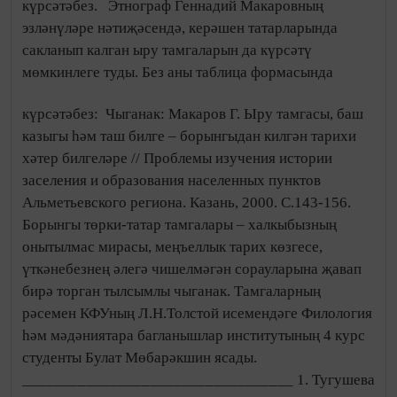
күрсәтәбез.
Этнограф Геннадий Макаровның
эзләнүләре нәтиҗәсендә, керәшен татарларында
сакланып калган ыру тамгаларын да күрсәтү
мөмкинлеге туды. Без аны таблица формасында
күрсәтәбез:
Чыганак: Макаров Г. Ыру тамгасы, баш
казыгы һәм таш билге – борынгыдан килгән тарихи
хәтер билгеләре // Проблемы изучения истории
заселения и образования населенных пунктов
Альметьевского региона. Казань, 2000. С.143-156.
Борынгы төрки-татар тамгалары – халкыбызның
онытылмас мирасы, меңъеллык тарих көзгесе,
үткәнебезнең әлегә чишелмәгән сорауларына җавап
бирә торган тылсымлы чыганак. Тамгаларның
рәсемен КФУның Л.Н.Толстой исемендәге Филология
һәм мәдәниятара багланышлар институтының 4 курс
студенты Булат Мөбарәкшин ясады.
__________________________________ 1. Тугушева