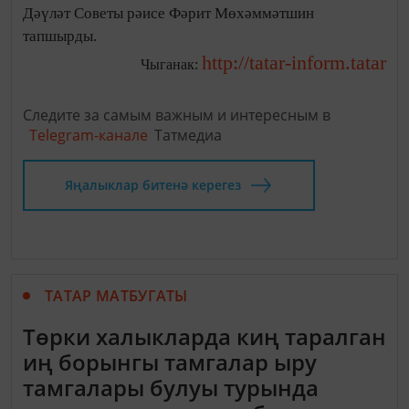
Дәүләт Советы рәисе Фәрит Мөхәммәтшин
тапшырды.
http://tatar-inform.tatar
Чыганак:
Следите за самым важным и интересным в
Telegram-канале
Татмедиа
Яңалыклар битенә керегез
ТАТАР МАТБУГАТЫ
Төрки халыкларда киң таралган
иң борынгы тамгалар ыру
тамгалары булуы турында