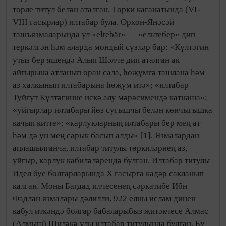
төрле титул белән аталган. Төрки каганатында (VI-
VIII гасырлар) илтабар була. Орхон-Янәсәй
ташъязмаларында ул «eltebär» — «ельтебер» дип
теркәлгән һәм аларда мондый сүзләр бар: «Күлтәгин
утыз бер яшендә Алып Шәлче дип аталган ак
айгырына атланып оран сала, һөҗүмгә ташлана һәм
аз халкының илтабарына һөҗүм итә»; «илтабар
Туйгут Күлтәгинне искә алу мәрәсимендә катнаша»;
«уйгырлар илтабары йөз сугышчы белән көнчыгышка
качып китте»; «карлукларның илтабары бер мең ат
һәм дә ун мең сарык басып алды» [1]. Язмалардан
аңлашылганча, илтабар титулы төркиләрнең аз,
уйгыр, карлук кабиләләрендә булган. Илтабар титулы
Идел буе болгарларында Х гасырга кадәр сакланып
калган. Моны Багдад илчесенең сәркатибе Ибн
Фадлан язмалары дәлилли. 922 елны ислам динен
кабул иткәндә болгар бабаларыбыз җитәкчесе Алмас
(Алмыш) Шиләкә улы илтабар титулында булган. Бу