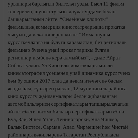
урыннары барлыгын билгеләп узды. Быел 11 фильм
төшерелеп, шуның тугызы дәүләт ярдәме белән
башкарылганын әйтте. “Семейные хлопоты”
фильмының коммерция кинотеатрларында прокатка
чыгуын да искә төшереп китте. “Әмма шушы
күрсәткечләргә ия булуга карамастан, без региональ
фильмнар буенча уңай прокат тарихы булган
регионнар исәбенә керә алмыйбыз”, - диде Айрат
Сибагатуллин. Ул Кино елы йомгаклары милли
кинематография үсешенең уңай динамика күрсәтүенә
һәм бу эшнең 2017 елда да дәвам итәчәгенә басым
ясады һәм, сүзләрен раслап, 12 муниципаль районга
кино күрсәтү җайланмалары белән җиһазланган
автомобильләрнең сертификатлары тапшырылачагын
әйтте. Әлеге автомобильләр сертификатларын Әтнә,
Буа, Зәй, Яшел Үзән, Лениногорски, Яңа Чишмә,
Балык Бистәсе, Сарман, Апас, Чирмешән һәм Чистай
районнары вәкилләренә Татарстан Республикасы