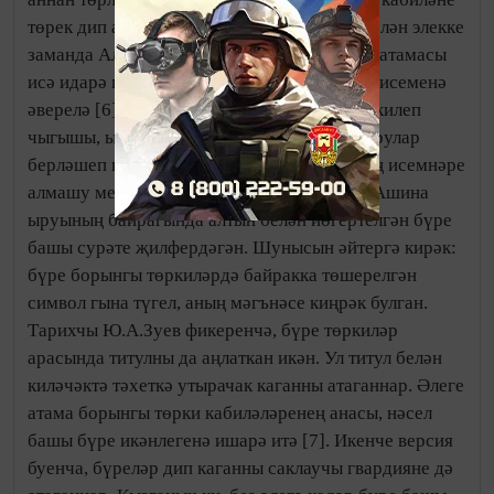
төрек дип атый башлыйлар. Ә төрек сүзе белән элекке
заманда Алтай тауларын атаганнар. Ашина атамасы
исә идарә итүче төрки кабиләнең династия исеменә
әверелә [6]. Бу риваятьтә ыру атамасының килеп
чыгышы, ыру-кабилә җитәкчесен сайлау, ырулар
берләшеп кабилә формалашу, кабиләләрнең исемнәре
алмашу механизмы бик яхшы тасвирлана. Ашина
ыруының байрагында алтын белән йөгертелгән бүре
башы сурәте җилфердәгән. Шунысын әйтергә кирәк:
бүре борынгы төркиләрдә байракка төшерелгән
символ гына түгел, аның мәгънәсе киңрәк булган.
Тарихчы Ю.А.Зуев фикеренчә, бүре төркиләр
арасында титулны да аңлаткан икән. Ул титул белән
киләчәктә тәхеткә утырачак каганны атаганнар. Әлеге
атама борынгы төрки кабиләләренең анасы, нәсел
башы бүре икәнлегенә ишарә итә [7]. Икенче версия
буенча, бүреләр дип каганны саклаучы гвардияне дә