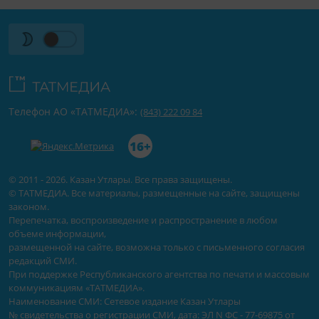
Телефон АО «ТАТМЕДИА»:
(843) 222 09 84
16+
© 2011 - 2026. Казан Утлары. Все права защищены.
© ТАТМЕДИА. Все материалы, размещенные на сайте, защищены
законом.
Перепечатка, воспроизведение и распространение в любом
объеме информации,
размещенной на сайте, возможна только с письменного согласия
редакций СМИ.
При поддержке Республиканского агентства по печати и массовым
коммуникациям «ТАТМЕДИА».
Наименование СМИ: Сетевое издание Казан Утлары
№ свидетельства о регистрации СМИ, дата: ЭЛ N ФС - 77-69875 от