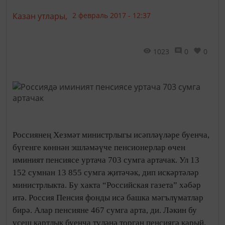
Казан утлары,
2 февраль 2017 - 12:37
1023
0
0
Россиянең Хезмәт министрлыгы исәпләүләре буенча,
бүгенге көннән эшләмәүче пенсионерлар өчен
иминият пенсиясе уртача 703 сумга артачак. Ул 13
152 сумнан 13 855 сумга җитәчәк, дип искәртәләр
министрлыкта. Бу хакта “Российская газета” хәбәр
итә. Россия Пенсия фонды исә башка мәгълүматлар
бирә. Алар пенсияне 467 сумга арта, ди. Ләкин бу
үсеш картлык буенча түләнә торган пенсиягә карый,