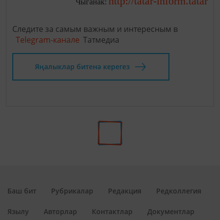
http://tatar-inform.tatar
Чыганак:
Следите за самым важным и интересным в
Telegram-канале
Татмедиа
Яңалыклар битенә керегез
Баш бит
Рубрикалар
Редакция
Редколлегия
Язылу
Авторлар
Контактлар
Документлар