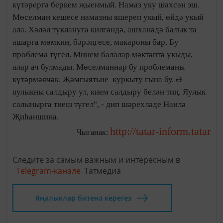
күтәрергә беркем җыенмый. Намаз уку шәхсән эш.
Мөселман кешесе намазны яшереп укый, өйдә укый
ала. Хәләл туклануга килгәндә, ашханәдә балык та
ашарга мөмкин, бәрәңгесе, макароны бар. Бу
проблема түгел. Минем балалар мәктәптә укыды,
алар ач булмады. Мөселманнар бу проблеманы
күтәрмәячәк. Җәмгыятьне куркыту гына бу. Ә
яулыкны салдыру ул, кием салдыру белән тиң. Яулык
салынырга тиеш түгел", - дип шәрехләде Наилә
Җиһаншина.
http://tatar-inform.tatar
Чыганак:
Следите за самым важным и интересным в
Telegram-канале
Татмедиа
Яңалыклар битенә керегез