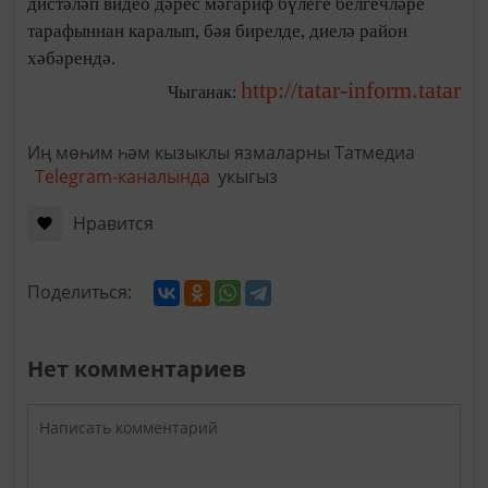
дистәләп видео дәрес мәгариф бүлеге белгечләре
тарафыннан каралып, бәя бирелде, диелә район
хәбәрендә.
http://tatar-inform.tatar
Чыганак:
Иң мөһим һәм кызыклы язмаларны Татмедиа
Telegram-каналында
укыгыз
Нравится
Поделиться:
Нет комментариев