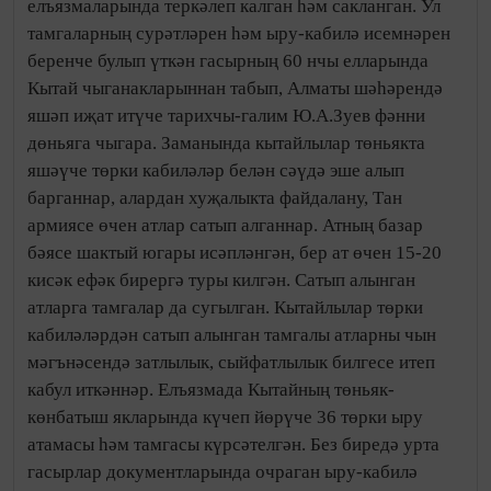
елъязмаларында теркәлеп калган һәм сакланган. Ул
тамгаларның сурәтләрен һәм ыру-кабилә исемнәрен
беренче булып үткән гасырның 60 нчы елларында
Кытай чыганакларыннан табып, Алматы шәһәрендә
яшәп иҗат итүче тарихчы-галим Ю.А.Зуев фәнни
дөнья­га чыгара. Заманында кытайлылар төньяк­та
яшәүче төрки кабиләләр белән сәүдә эше алып
барганнар, алардан хуҗалыкта файдалану, Тан
армиясе өчен атлар сатып алганнар. Атның базар
бәясе шактый югары исәпләнгән, бер ат өчен 15-20
кисәк ефәк бирергә туры килгән. Сатып алынган
атларга тамгалар да сугылган. Кытайлылар төрки
кабиләләрдән сатып алынган тамгалы атларны чын
мәгънәсендә затлылык, сыйфатлылык билгесе итеп
кабул иткәннәр. Елъязмада Кытайның төньяк-
көнбатыш якларында күчеп йөрүче 36 төрки ыру
атамасы һәм тамгасы күрсәтелгән. Без биредә урта
гасырлар документларында очраган ыру-кабилә