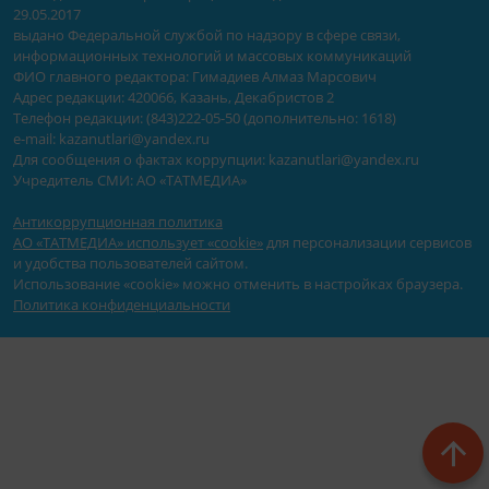
29.05.2017
выдано Федеральной службой по надзору в сфере связи,
информационных технологий и массовых коммуникаций
ФИО главного редактора: Гимадиев Алмаз Марсович
Адрес редакции: 420066, Казань, Декабристов 2
Телефон редакции: (843)222-05-50 (дополнительно: 1618)
e-mail: kazanutlari@yandex.ru
Для сообщения о фактах коррупции: kazanutlari@yandex.ru
Учредитель СМИ: АО «ТАТМЕДИА»
Антикоррупционная политика
АО «ТАТМЕДИА» использует «cookie»
для персонализации сервисов
и удобства пользователей сайтом.
Использование «cookie» можно отменить в настройках браузера.
Политика конфиденциальности