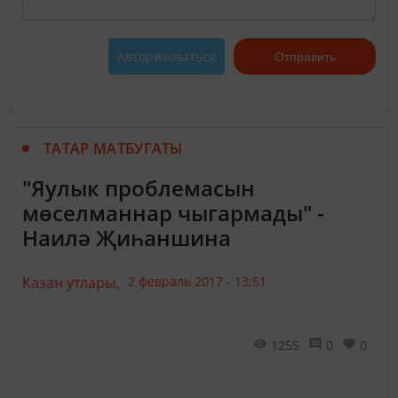
Авторизоваться
Отправить
ТАТАР МАТБУГАТЫ
"Яулык проблемасын
мөселманнар чыгармады" -
Наилә Җиһаншина
Казан утлары,
2 февраль 2017 - 13:51
1255
0
0