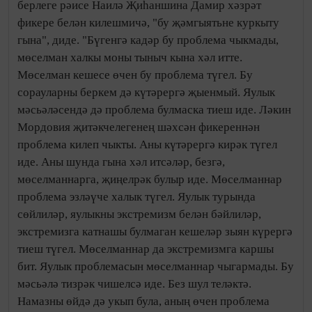
берлеге рәисе Наилә Җиһаншина Дамир хәзрәт
фикере белән килешмичә, "бу җәмгыятьне куркыту
гына", диде. "Бүгенгә кадәр бу проблема чыкмады,
мөселман халкы моны тыныч кына хәл итте.
Мөселман кешесе өчен бу проблема түгел. Бу
сорауларны беркем дә күтәрергә җыенмый. Яулык
мәсьәләсендә дә проблема булмаска тиеш иде. Ләкин
Мордовия җитәкчелегенең шәхсән фикереннән
проблема килеп чыкты. Аны күтәрергә кирәк түгел
иде. Аны шунда гына хәл итсәләр, безгә,
мөселманнарга, җиңелрәк булыр иде. Мөселманнар
проблема эзләүче халык түгел. Яулык турында
сөйлиләр, яулыкны экстремизм белән бәйлиләр,
экстремизга катнашы булмаган кешеләр зыян күрергә
тиеш түгел. Мөселманнар да экстремизмга каршы
бит. Яулык проблемасын мөселманнар чыгармады. Бу
мәсьәлә тизрәк чишелсә иде. Без шул теләктә.
Намазны өйдә дә укып була, аның өчен проблема