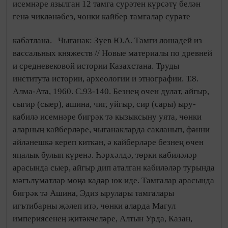
исемнәре язылган 12 тамга сурәтен күрсәтү белән
генә чикләнәбез, чөнки кайбер тамгалар сурәте
кабатлана.
Чыганак: Зуев Ю.А. Тамги лошадей из
вассальных княжеств // Новые материалы по древней
и средневековой истории Казахстана. Труды
института истории, археологии и этнографии. Т.8.
Алма-Ата, 1960. С.93-140. Безнең өчен дулат, айгыр,
сыгир (сыер), ашина, чиг, уйгыр, сир (сары) ыру-
кабилә исемнәре бигрәк тә кызыксыну уята, чөнки
аларның кайберләре, чыганакларда сакланып, фәнни
әйләнешкә кереп киткән, ә кайберләре безнең өчен
яңалык булып күренә. Һәрхәлдә, төрки кабиләләр
арасында сыер, айгыр дип аталган кабиләләр турында
мәгълүматлар моңа кадәр юк иде. Тамгалар арасында
бигрәк тә Ашина, Эдиз ырулары тамгалары
игътибарны җәлеп итә, чөнки аларда Магул
империясенең җитәкчеләре, Алтын Урда, Казан,