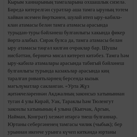
Кырым ханнарының тамгаларына охшашлык сизелә.
Биредә китерелгән сурәтләр аша тамга ыруның тотем
хайван исемен йөрткәнен, шулай итеп ыру-кабилә-
клан атамасы белән тамга атамасы арасында
турыдан-туры бәйләнеш булганлыгы хакында фикер
йөртә алабыз. Сирәк булса да, тамга атамасы белән
ыру атамасы тәңгәл килгән очраклар бар. Шушы
нисбәттән, берничә мисал китереп китәбез. Тамга һәм
ыру-кабилә атамалары арасында табигый бәйләнеш
булганлыгы турында казакълар арасында киң
таралган риваятьләрнең берсендә кызык
мәгълүматлар сакланган. «Урта Җүз
җитәкчеләреннән Акджалның законсыз хатыныннан
туган 4 улы Кирәй, Уак, Тараклы һәм Тюленгут
законлы хатынының 4 улына (Кыпчак, Аргын,
Найман, Конграт) хезмәт итәргә тиеш булганнар.
Юртаны себергәненең тамгасы чилик (чыбык); бер
урыннан икенче урынга күчеп киткәндә юртаны