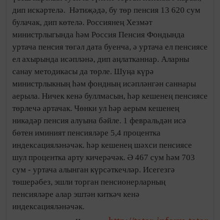
дип искәртелә. Нәтиҗәдә, бу төр пенсия 13 620 сум
булачак, дип көтелә. Россиянең Хезмәт
министрлыгында һәм Россия Пенсия Фондында
уртача пенсия төгәл дата буенча, ә уртача ел пенсиясе
ел ахырында исәпләнә, дип аңлатканнар. Аларны
санау методикасы да төрле. Шуңа күрә
министрлыкның һәм фондның исәпләнгән саннары
аерыла. Ничек кенә буллмасын, һәр кешенең пенсиясе
төрлечә артачак. Чөнки ул һәр аерым кешенең
никадәр пенсия алуына бәйле. 1 февральдән исә
бөтен иминият пенсияләре 5,4 процентка
индексацияләнәчәк. һәр кешенең шәхси пенсиясе
шул процентка арту кичерәчәк. Ә 467 сум һәм 703
сум - уртача алынган күрсәткечләр. Исегезгә
төшерәбез, эшли торган пенсионерларның
пенсияләре алар эштән киткәч кенә
индексацияләнәчәк.