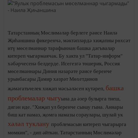
Татарстанның Мөслимәләр берлеге рәисе Наилә
Җиһаншина фикеренчә, мәктәпләрдә хиҗапны рөхсәт
итү мөселманнар тарафыннан башка дәгъвалар
китереп чыгармаячак. Бу хакта ул "Татар-информ"
хәбәрчесенә белдерде. Исегезгә төшерик, Россия
мөселманнары Диния нәзарәте рәисе беренче
урынбасары Дамир хәзрәт Мөхетдинов
башка
җәмәгатьчелек хиҗап мәсьәләсен күтәреп,
проблемалар чыгу
ына да әзер булырга тиеш,
дигән иде. "Хиҗап ул беренче сынау гына. Аннары
биш кат намаз, җомга намазы сораулары, шулай ук
хәләл туклану
проблемасын китереп чыгарырга
мөмкин", - дип әйткән. Татарстанның Мөслимәләр