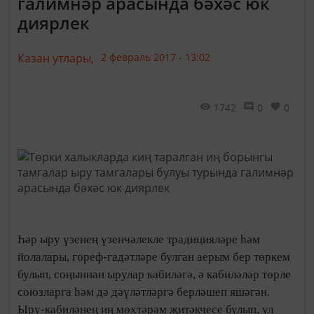
галимнәр арасында бәхәс юк
диярлек
Казан утлары,
2 февраль 2017 - 13:02
1742
0
0
Һәр ыру үзенең үзенчәлекле традицияләре һәм
йолалары, гореф-гадәтләре булган аерым бер төркем
булып, соңыннан ырулар кабиләгә, ә кабиләләр төрле
союзларга һәм дә дәүләтләргә берләшеп яшәгән.
Ыру-кабиләнең иң мөхтәрәм җитәкчесе булып, ул