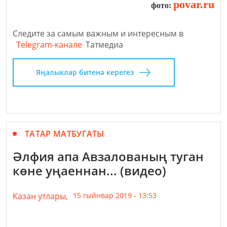
povar.ru
фото:
Следите за самым важным и интересным в
Telegram-канале
Татмедиа
Яңалыклар битенә керегез
ТАТАР МАТБУГАТЫ
Әлфия апа Авзалованың туган
көне уңаеннан... (видео)
Казан утлары,
15 гыйнвар 2019 - 13:53