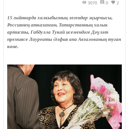
3070
0
2
15 гыйнварда халкыбызның легендар җырчысы,
Россиянең атказанган, Татарстанның халык
артисты, Габдулла Тукай исемендәге Дәүләт
премиясе Лауреаты Әлфия апа Авзалованың туган
көне.