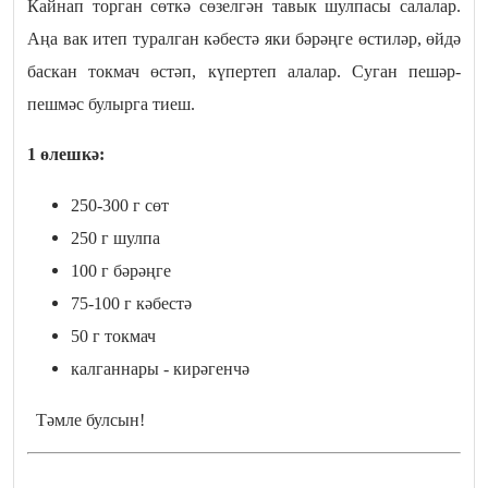
Кайнап торган сөткә сөзелгән тавык шулпасы салалар.
Аңа вак итеп туралган кәбестә яки бәрәңге өстиләр, өйдә
баскан токмач өстәп, күпертеп алалар. Суган пешәр-
пешмәс булырга тиеш.
1 өлешкә:
250-300 г сөт
250 г шулпа
100 г бәрәңге
75-100 г кәбестә
50 г токмач
калганнары - кирәгенчә
Тәмле булсын!