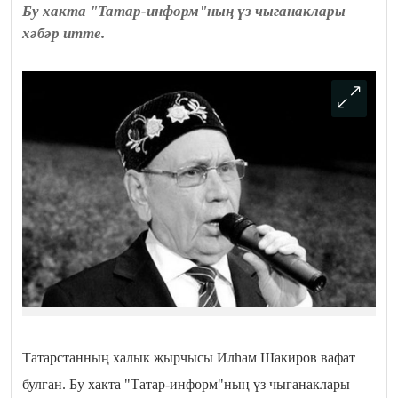
Бу хакта "Татар-информ"ның үз чыганаклары
хәбәр итте.
Татарстанның халык җырчысы Илһам Шакиров вафат
булган. Бу хакта "Татар-информ"ның үз чыганаклары