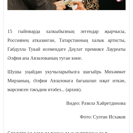
15 гыйнварда халкыбызның легендар җырчысы,
Россиянең атказанган, Татарстанның халык артисты,
Габдулла Тукай исемендәге Дәүләт премиясе Лауреаты
Әлфия апа Авзалованың туган көне.
Шушы уңайдан укучыларыбызга шагыйрь Мөхәммәт
Мирзаның, Әлфия Авзаловага багышлап иҗат иткән,
мәрсиясен тәкъдим итәбез... (архив).
Видео: Рәзилә Хәйретдинова
Фото: Султан Исхаков