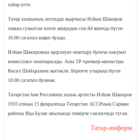
хәбәр итте.
Татар халкының легендар җырчысы Илһам Шакиров
озакка сузылган көчле авырудан соң 84 яшендә бүген
16.00 сәгатьтә вафат булды.
Илһам Шакировны җирләүне оештыру буенча хөкүмәт
комиссиясе оештырылды. Аны ТР премьер-министры
Васил Шәйхразиев җитәкли. Беренче утырыш бүген
18.00 сәгатьтә булачак.
Татарстан һәм Россиянең халык артисты Илһам Шакиров
1935 елның 15 февралендә Татарстан АССРның Сарман
районы Яңа Бүләк авылында тимерче гаиләсендә туган.
Татар-информ