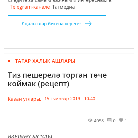
Следите за самым важным и интересным в
Telegram-канале
Татмедиа
Яңалыклар битенә керегез
ТАТАР ХАЛЫК АШЛАРЫ
Тиз пешерелә торган төче
коймак (рецепт)
Казан утлары,
15 гыйнвар 2019 - 10:40
4058
0
1
ӘЗЕРЛӘҮ ЫСУЛЫ