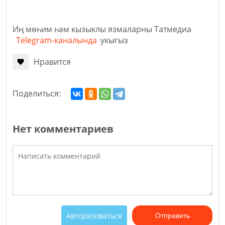
Иң мөһим һәм кызыклы язмаларны Татмедиа
Telegram-каналында
укыгыз
Нравится
Поделиться:
Нет комментариев
Авторизоваться
Отправить