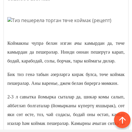
Коймакны чүпрә белән изгән ачы камырдан да, төче
камырдан да пешерәләр. Нинди оннан пешерүгә карап,
бодай, карабодай, солы, борчак, тары коймагы диләр.
Бик тиз генә табын әзерләргә кирәк булса, төче коймак
пешерәләр. Аны варенье, джем белән бирергә мөмкин.
2-3 л савытка йомырка сыталар да, шикәр комы салып,
әйбәтләп болгаталар (йомырканы күпертү яхшырак), сөт
яки сөт өсте, тоз, чәй содасы, бодай оны өстәп, камыр
изәләр һәм коймак пешерәләр. Камырны ачыган сөткә дә