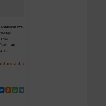
1 миллион сум
йтында
д сум
булмаган
ләттән
-inform.tatar