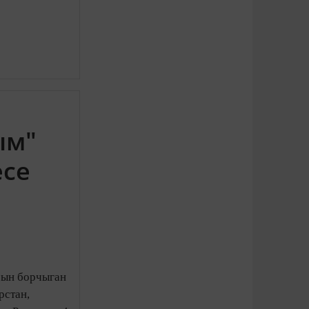
ым"
есе
арын борчыган
рстан,