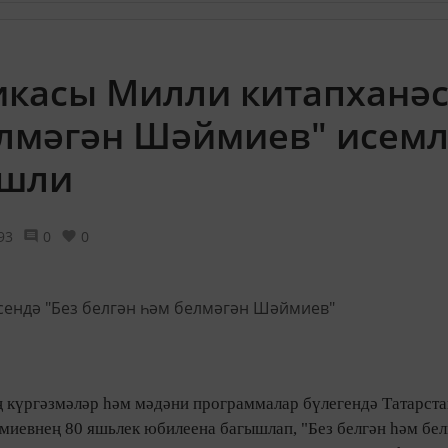
икасы Милли китапханә
елмәгән Шәймиев" исем
эшли
93
0
0
 күргәзмәләр һәм мәдәни программалар бүлегендә Татарст
иевнең 80 яшьлек юбилеена багышлап, "Без белгән һәм бе