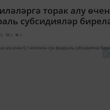
иләләргә торак алу өчен
раль субсидияләр бирел
75
0
0