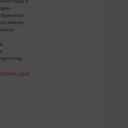
ен Россиядә 4
әрне,
 “Күренекле
тә язмалар,
ртмаган
шь
к.
ngress.org
-inform.tatar