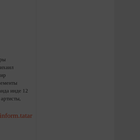
ары
Михаил
мир
нементы
анда инде 12
 артисты,
-inform.tatar