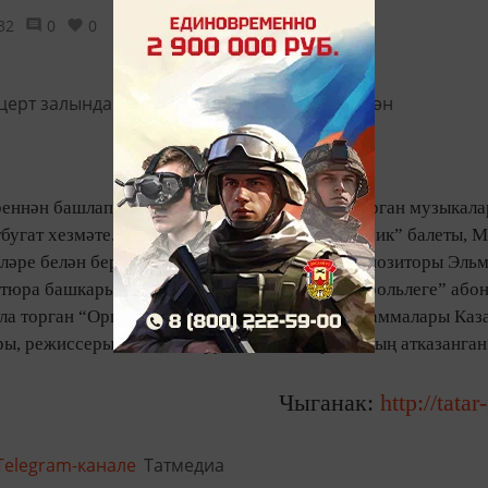
32
0
0
еннән башлап бүгенгәчә театр өчен язылган орган музыкал
атбугат хезмәте. Петр Чайковскийның “Щелкунчик” балеты, 
әре белән беррәттән, бу концертта Казан композиторы Эль
тюра башкарылачак. Әлеге концерт “Орган корольлеге” або
а торган “Орган корольлеге” музыкаль программалары Каз
оры, режиссеры һәм башкаручысы – Татарстанның атказанган
Чыганак:
http://tatar
Telegram-канале
Татмедиа