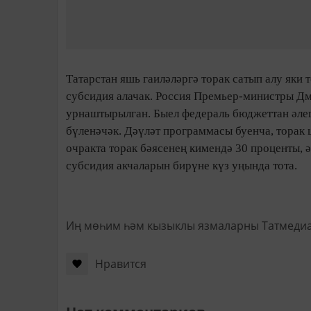
Татарстан яшь гаиләләргә торак сатып алу яки
субсидия алачак. Россия Премьер-министры Дм
урнаштырылган. Быел федераль бюджеттан әлег
бүленәчәк. Дәүләт программасы буенча, торак 
очракта торак бәясенең кимендә 30 проценты, 
субсидия акчаларын бирүне күз уңында тота.
Иң мөһим һәм кызыклы язмаларны Татмеди
Нравится