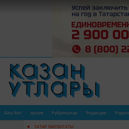
Баш бит
Архив
Рубрикалар
Редакция
Редко
ТАТАР МАТБУГАТЫ