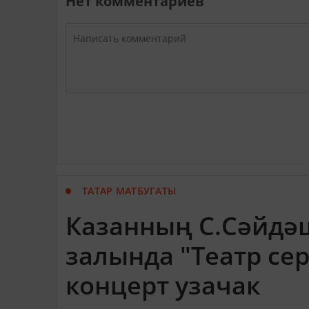
Нет комментариев
ТАТАР МАТБУГАТЫ
Казанның С.Сәйдәш
залында "Театр се
концерт узачак