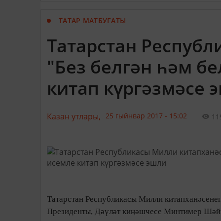
ТАТАР МАТБУГАТЫ
Татарстан Республ
"Без белгән һәм б
китап күргәзмәсе 
Казан утлары,
25 гыйнвар 2017 - 15:02
11
Татарстан Республикасы Милли китапханәсенең
Президенты, Дәүләт киңәшчесе Минтимер Шәйм