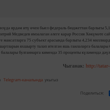
 төзүдә ярдәм итү өчен быел федераль бюджеттан барлыгы 5,
итрий Медведев имзалаган әлеге карар Россия Хөкүмәте са
е максатларга 75 субъект арасында барлыгы 4,234 миллиар
шартларын яхшырту таләп ителгән яшь гаиләләргә балалары 
ә балалары булганнарга кимендә 35 проценты күләмендә дәү
Чыганак:
http://tatar
а
Telegram-каналында
укыгыз
Поделиться: