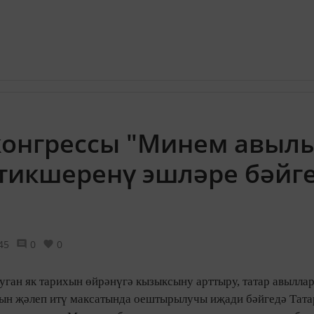
 конгрессы "Минем авыл
тикшеренү эшләре бәйг
45
0
0
туган як тарихын өйрәнүгә кызыксыну арттыру, татар авылл
ын җәлеп итү максатында оештырылучы иҗади бәйгедә Тата