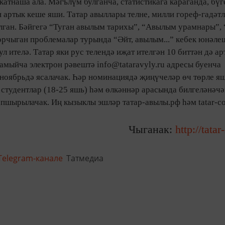
 катнаша ала. Мәгълүм булганча, статистикага караганда, бүг
 артык кеше яши. Татар авыллары телне, милли гореф-гадәтл
алган. Бәйгегә “Туган авылым тарихы”, “Авылым урамнары”,
чыган проблемалар турында “Әйт, авылым...” кебек юнәлеш
 ителә. Татар яки рус телендә иҗат ителгән 10 биттән дә а
амыйча электрон рәвештә info@tataravyly.ru адресы буенча
ноябрьдә ясалачак. Һәр номинациядә җиңүчеләр өч төрле я
 студентлар (18-25 яшь) һәм өлкәннәр арасында билгеләнәчә
пшырылачак. Иң кызыклы эшләр татар-авылы.рф һәм tatar-co
Чыганак:
http://tatar
Telegram-канале
Татмедиа