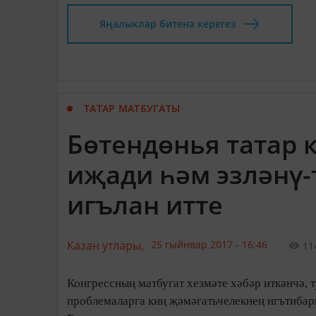
Яңалыклар битенә керегез
ТАТАР МАТБУГАТЫ
Бөтендөнья татар
иҗади һәм эзләнү-
игълан итте
Казан утлары,
25 гыйнвар 2017 - 16:46
11
Конгрессның матбугат хезмәте хәбәр иткәнчә, 
проблемаларга киң җәмәгатьчелекнең игътибар