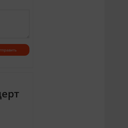
тправить
церт