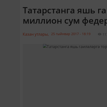
Татарстанга яшь га
миллион сум феде
Казан утлары,
25 гыйнвар 2017 - 18:19
11