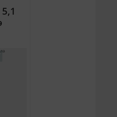
 5,1
ә