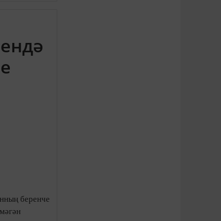
сендә
ле
анның беренче
лмәгән