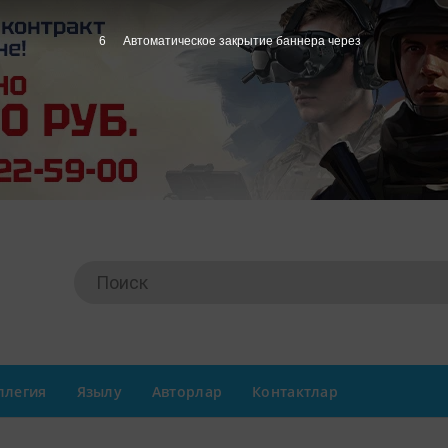
5
Автоматическое закрытие баннера через
ллегия
Язылу
Авторлар
Контактлар