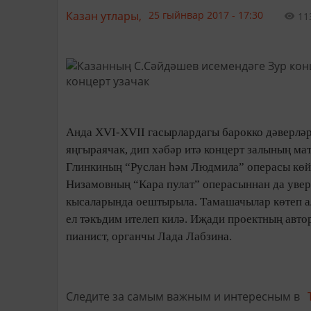
Казан утлары,
25 гыйнвар 2017 - 17:30
11
Анда XVI-XVII гасырлардагы барокко дәверләр
яңгыраячак, дип хәбәр итә концерт залының м
Глинкиның “Руслан һәм Людмила” операсы көйл
Низамовның “Кара пулат” операсыннан да увер
кысаларында оештырыла. Тамашачылар көтеп ал
ел тәкъдим ителеп килә. Иҗади проектның авт
пианист, органчы Лада Лабзина.
Следите за самым важным и интересным в