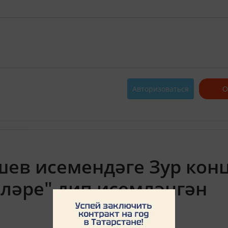
Авторизоваться
О
ев исемендәге Зур кон
рләре" дип исемләнгән