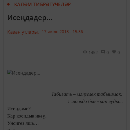
КАЛӘМ ТИБРӘТҮЧЕЛӘР
Исеңдәдер...
Казан утлары,
17 июль 2018 - 15:36
1452
0
0
Табигать – мәңгелек табышмак:
1 июньдә быел кар яуды...
Исеңдәме?
Кар коендык икәү,
Унсигез яшь…