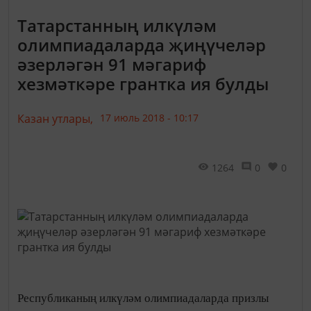
Татарстанның илкүләм
олимпиадаларда җиңүчеләр
әзерләгән 91 мәгариф
хезмәткәре грантка ия булды
Казан утлары,
17 июль 2018 - 10:17
1264
0
0
Республиканың илкүләм олимпиадаларда призлы