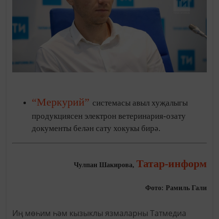
“Меркурий”
системасы авыл хуҗалыгы
продукциясен электрон ветеринария-озату
документы белән сату хокукы бирә.
Татар-информ
Чулпан Шакирова,
Фото: Рамиль Гали
Иң мөһим һәм кызыклы язмаларны Татмедиа