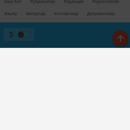
Баш бит
Рубрикалар
Редакция
Редколлегия
Язылу
Авторлар
Контактлар
Документлар
Телефон АО «ТАТМЕДИА»:
(843) 222 09 84
16+
© 2011 - 2026. Казан Утлары. Все права защищены.
© ТАТМЕДИА. Все материалы, размещенные на сайте, защищены
законом.
Перепечатка, воспроизведение и распространение в любом
объеме информации,
размещенной на сайте, возможна только с письменного согласия
редакций СМИ.