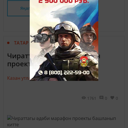
Яңалыклар битенә керегез
ТАТАР МАТБУГАТЫ
Чираттагы әдәби марафон
проекты башланып китте
Казан утлары,
17 июль 2018 - 13:32
1761
0
0