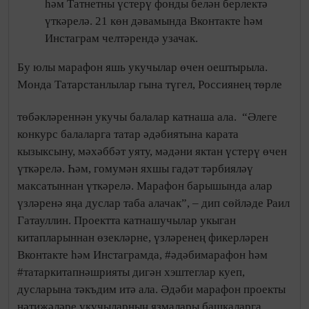
һәм Татнетны үстерү фонды белән берлектә
үткәрелә. 21 көн дәвамында Вконтакте һәм
Инстаграм челтәрендә узачак.
Бу юлы марафон яшь укучылар өчен оештырыла.
Монда Татарстанлылар гына түгел, Россиянең төрле
төбәкләреннән укучы балалар катнаша ала.
“Әлеге
конкурс балаларга татар әдәбиятына карата
кызыксыну, мәхәббәт уяту, мәдәни яктан үстерү өчен
үткәрелә. Һәм, гомумән яхшы гадәт тәрбияләү
максатыннан үткәрелә. Марафон барышында алар
үзләренә яңа дуслар таба алачак”, – дип сөйләде Раил
Гатауллин. Проектта катнашучылар укыган
китапларыннан өзекләрне, үзләренең фикерләрен
Вконтакте һәм Инстаграмда, #әдәбимарафон һәм
#татаркитапнәшрияты дигән хэштеглар куеп,
дусларына тәкъдим итә ала. Әдәби марафон проекты
нәтиҗәләре укучыларның язмалары башкаларга