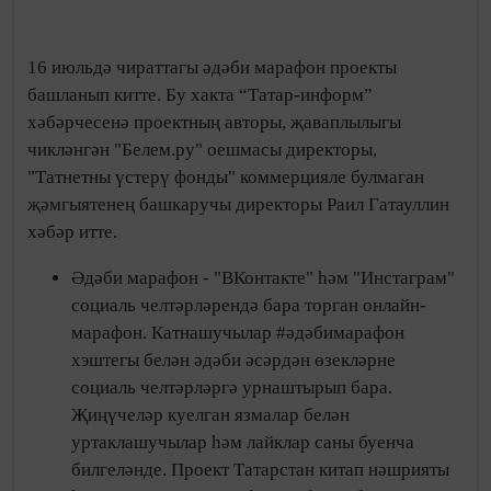
16 июльдә чираттагы әдәби марафон проекты
башланып китте. Бу хакта “Татар-информ”
хәбәрчесенә проектның авторы, җаваплылыгы
чикләнгән "Белем.ру" оешмасы директоры,
"Татнетны үстерү фонды" коммерцияле булмаган
җәмгыятенең башкаручы директоры Раил Гатауллин
хәбәр итте.
Әдәби марафон - "ВКонтакте" һәм "Инстаграм"
социаль челтәрләрендә бара торган онлайн-
марафон. Катнашучылар #әдәбимарафон
хэштегы белән әдәби әсәрдән өзекләрне
социаль челтәрләргә урнаштырып бара.
Җиңүчеләр куелган язмалар белән
уртаклашучылар һәм лайклар саны буенча
билгеләнде. Проект Татарстан китап нәшрияты