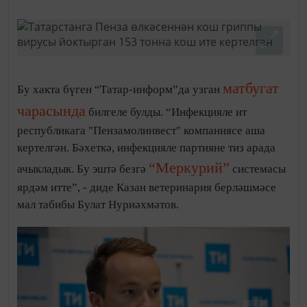
матбугат
Бу хакта бүген “Татар-информ”да узган
чарасында
билгеле булды. “Инфекцияле ит
республикага "Пензамолинвест" компаниясе аша
кертелгән. Бәхеткә, инфекцияле партияне тиз арада
“Меркурий”
ачыкладык. Бу эштә безгә
системасы
ярдәм итте”, - диде Казан ветеринария берләшмәсе
мал табибы Булат Нуриәхмәтов.