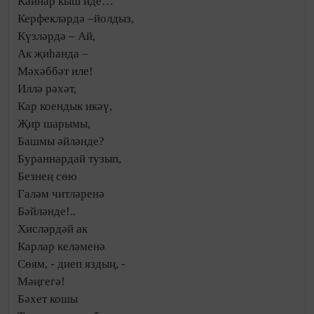
Кайнар кыш иде…
Керфекләрдә –йолдыз,
Күзләрдә – Ай,
Ак җиһанда –
Мәхәббәт иле!
Иллә рәхәт,
Кар коендык икәү,
Җир шарымы,
Башмы әйләнде?
Бураннардай тузып,
Безнең сөю
Галәм читләренә
Бәйләнде!..
Хисләрдәй ак
Карлар келәменә
Сөям, - диеп яздың, -
Мәңгегә!
Бәхет кошы