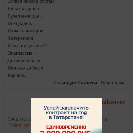
Тоткан чаклар булган
Яшьлекләрнең
Гүзәл мәлендә!..
Исеңдәдер...
Ихлас сөюләрне
Хәтереннән
Кем соң җуя ала?!
Онытмагыз! –
Дигән кебек әнә
Июньдә дә быел
Кар ява...
Гөләндәм Галиева
. Түбән Кама
virtualmakeover
Фото:
Следите за самым важным и интересным в
Telegram-канале
Татмедиа