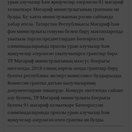
урын алучылар һәм җиңүчеләр әзерләгән 91 мәгариф
хезмәткәре Мәгариф министрлыгының грантына ия
булды. Бу хакта министрлыкның рәсми сайтында
хәбәр ителә. Татарстан Республикасы Мәгариф һәм
фән министрлыгы гомуми белем бирү мәктәпләрендә
укытыла торган предметлардан Бөтенроссия
олимпиадаларында призлы урын алучылар һәм
җиңүчеләр әзерләгән укытучыларга грантлар бирә.
ТР Мәгариф министрлыгының махсус боерыгы
нигезендә, 2018 елның апрель аенда грантлар бирү
буенча республика эксперт комиссиясе булдырылды.
Комиссия грантка дәгъва кылучыларның
документларын тикшерде. Конкурс нигезендә сайлап
алу буенча, ТР Мәгариф министрлыгы боерыгы
буенча 91 мәгариф хезмәткәре Бөтенроссия
олимпиадаларында призлы урын алучылар һәм
җиңүчеләр әзерләгән өчен грантка ия булды.