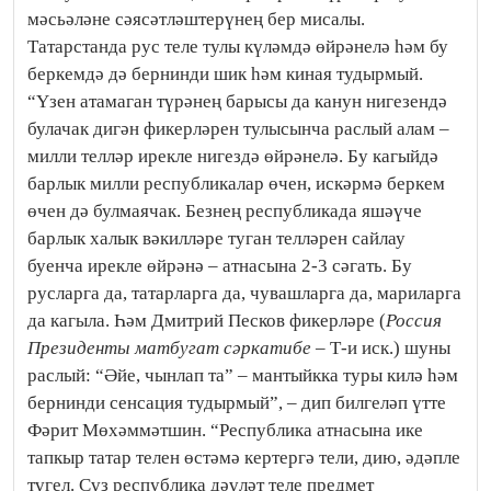
мәсьәләне сәясәтләштерүнең бер мисалы.
Татарстанда рус теле тулы күләмдә өйрәнелә һәм бу
беркемдә дә бернинди шик һәм киная тудырмый.
“Үзен атамаган түрәнең барысы да канун нигезендә
булачак дигән фикерләрен тулысынча раслый алам –
милли телләр ирекле нигездә өйрәнелә. Бу кагыйдә
барлык милли республикалар өчен, искәрмә беркем
өчен дә булмаячак. Безнең республикада яшәүче
барлык халык вәкилләре туган телләрен сайлау
буенча ирекле өйрәнә – атнасына 2-3 сәгать. Бу
русларга да, татарларга да, чувашларга да, мариларга
да кагыла. Һәм Дмитрий Песков фикерләре (
Россия
Президенты матбугат сәркатибе
– Т-и иск.) шуны
раслый: “Әйе, чынлап та” – мантыйкка туры килә һәм
бернинди сенсация тудырмый”, – дип билгеләп үтте
Фәрит Мөхәммәтшин. “Республика атнасына ике
тапкыр татар телен өстәмә кертергә тели, дию, әдәпле
түгел. Сүз республика дәүләт теле предмет