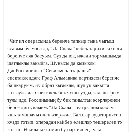
“Чит ил операсында беренче тапкыр гына чыгыш
ясавым булмаса да, “Ла Скала” кебек тарихи сәхнәгә
беренче аяк басуым. Сүз дә юк, иҗади тормышымда
шатлыклы вакыйга. Шунысы да кызыклы
Дж.Россининың “Севилья чәчтарашы”
спектаклендәге Граф Альмавива партиясен беренче
башкаруым. Бу образ кызыклы, шул ук вакытта
катлаулы да. Спектакль бик яхшы узды, зал шыгрым
тулы иде. Россинының бу бик танылган әсәрләренең
берсе дип уйлыйм. “Ла Скала” театры аны махсус
яшь тамашачы өчен әзерләде. Балалар аудиториясен
күздә тотып, операдан кайбер өлешләр төшерелеп тә
калган. Ә киләчәктә мин бу партиянең тулы