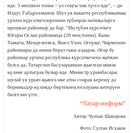
иде. 5 миллион тонна – ул соңгы чик түгел иде”, – ди
Илдус Габдрахманов. Шул ук вакытта республиканың
уртача күрсәткечләреннән түбәнрәк нәтиҗәләргә
ирешкән районнар да бар. “Иң түбән күрсәткеч
Югары Ослан районында (20 мең тонна). Кама
Тамагы, Менделеевск, Яшел Үзән, Әгерҗе, Чирмешән
районнары да аннан бераз гына алдарак. Әгәр бу
районнар уртача республика күрсәткеченә җиткән
булса да, Татарстан басуларыннан җыелган икмәк
күләме артыграк булыр иде. Министр урынбасары
шулай ук урып-җыюга ике атна соңрак керешү дә
берникадәр күләмдә бөртекнең югалуына китерүен
билгеләп үтте.
“Татар-информ”
Автор: Чулпан Шакирова
Фото: Султан Исхаков