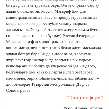
бит дәүләт теле турында бара. Әлеге очракта сайлау
алдан билгеләнгән. Россия Мәгариф һәм фән
министрлыгының да, Россия прокуратурасының да
мәгариф өлкәсендә республика кануннарына
дәгъвасы юк. Хокукый коллизия әлеге мәсьәлә буенча
(тиешле вариатив план булмау) Россия Федерациясе
Мәгариф һәм фән министрлыгы тарафыннан
көйләнмәгән, шунлыктан алар белән әлеге мәсьәләдә
эшләп бетерү бара. Инде әйтәсе килә, хөрмәтле
журналистлар, җитәр инде вазгыятьне кыздыру,
кешеләр аннан башка да киеренке хәлдә. Әйдәгез,
белгечләргә һәм хокукчыларгы эшләп бетерергә
мөмкинлек бирик. Ышанам, чишелеш табылачак”, –
дип белдерде Татарстан Республикасы Дәүләт
Советы рәисе.
"Татар-информ"
Фото: Ильнар Тухбатов