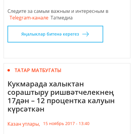
Следите за самым важным и интересным в
Telegram-канале
Татмедиа
Яңалыклар битенә керегез
ТАТАР МАТБУГАТЫ
Кукмарада халыктан
сораштыру ришвәтчелекнең
17дән – 12 процентка калуын
күрсәткән
Казан утлары,
15 ноябрь 2017 - 13:40