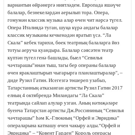
вариантын өйрәнергә ниятләдем. Европада яшәүче
балалар, безнекеләрдән аерылып тора. Опера,
гомумән классик музыка алар өчен чит нәрсә түгел.
Опера Италиядә туган, шуңа күрә андагы балалар
классик музыканы кечкенәдән яратып үсә. “Ла
Скала” кебек тарихи, бөек театрның балаларга йөз
тотуы аеруча куандыра. Балалар сәясәтен театр
күптән түгел генә башлады, быел “Севилья
чәчтарашы”ннан тыш, тагы бер операны балалар
өчен яраклаштырып чыгарырга планлаштыралар", –
диде Рузил Гатин. Исегезгә төшереп узабыз,
Татарстанның атказанган артисты Рузил Гатин 2017
елның 4 октябрендә Миландагы “Ла Скала”
театрында сайлап алулар узган. Аның нәтиҗәләре
буенча Татарстан артисты Дж.Россининың “Севилья
чәчтарашы” һәм К.-Глюкның “Орфей и Эвридика”
операларына катнашу өчен чакыру алды.“Орфей и
Эвридика” – “Ковент Гарден” Король операсы