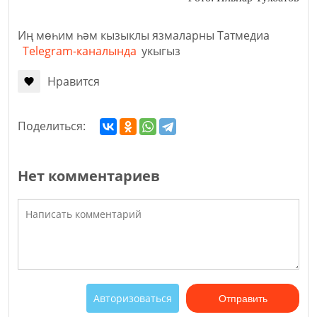
Иң мөһим һәм кызыклы язмаларны Татмедиа
Telegram-каналында
укыгыз
Нравится
Поделиться:
Нет комментариев
Авторизоваться
Отправить