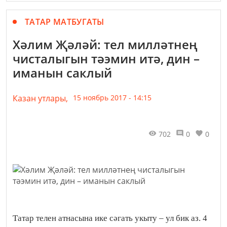
ТАТАР МАТБУГАТЫ
Хәлим Җәләй: тел милләтнең
чисталыгын тәэмин итә, дин –
иманын саклый
Казан утлары,
15 ноябрь 2017 - 14:15
702
0
0
Татар телен атнасына ике сәгать укыту – ул бик аз. 4