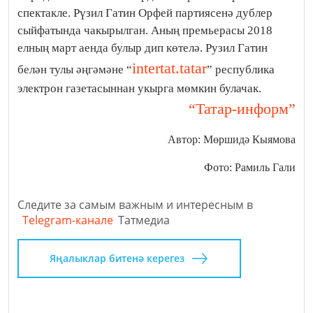
спектакле. Рүзил Гатин Орфей партиясенә дублер
сыйфатында чакырылган. Аның премьерасы 2018
елның март аенда булыр дип көтелә. Рузил Гатин
intertat.tatar
белән тулы әңгәмәне “
” республика
электрон газетасыннан укырга мөмкин булачак.
“Татар-информ”
Автор: Мөршидә Кыямова
Фото: Рамиль Гали
Следите за самым важным и интересным в
Telegram-канале
Татмедиа
Яңалыклар битенә керегез