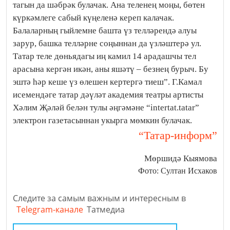
тагын да шәбрәк булачак. Ана теленең моңы, бөтен
күркәмлеге сабый күңеленә кереп калачак.
Балаларның гыйлемне башта үз телләрендә алуы
зарур, башка телләрне соңыннан да үзләштерә ул.
Татар теле дөньядагы иң камил 14 арадашчы тел
арасына кергән икән, аны яшәтү – безнең бурыч. Бу
эштә һәр кеше үз өлешен кертергә тиеш”. Г.Камал
исемендәге татар дәүләт академия театры артисты
Хәлим Җәләй белән тулы әңгәмәне “intertat.tatar”
электрон газетасыннан укырга мөмкин булачак.
“Татар-информ”
Мөршидә Кыямова
Фото: Султан Исхаков
Следите за самым важным и интересным в
Telegram-канале
Татмедиа