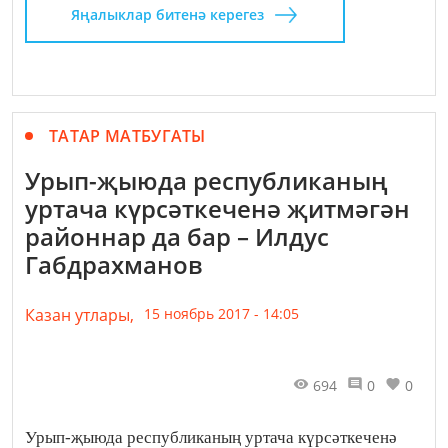
Яңалыклар битенә керегез
ТАТАР МАТБУГАТЫ
Урып-җыюда республиканың
уртача күрсәткеченә җитмәгән
районнар да бар – Илдус
Габдрахманов
Казан утлары,
15 ноябрь 2017 - 14:05
694
0
0
Урып-җыюда республиканың уртача күрсәткеченә