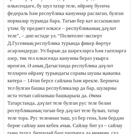
өлкәсендәге, бу шул татар теле, өйрәнү буенча
федераль һәм республика кануннар раслаган, булган
нормалар турында бара. Тагын бер кат ассызыклап
үтәм: бу предмет өлкәсе – республиканың дәүләт
теле”, – дип өстәде ул. “Политолог-эксперт
Д.Гусевның республика турында фикер йөртүе
әсәрләндерде. Ул барын да шәрехләргә һәм гаепләргә
әзер, тик тел өлкәсендә канунны бераз укырга
иренгән. Ә аның Дагыстанда республика дәүләт
телләрен өйрәнү турындагы соравы шушы җавапка
китерә – 14тән берсе сайлана һәм ирекле. Берничә
тел булган башка республикалар да бар, шуларны
истә тотып сайланыш башкарыла да. Әмма
Татарстанда, дәүләт теле булган рус теле белән
республиканың тагын бер дәүләт теле булып, татар
теле тора. Рус теленнән тыш, ул бер генә, һәм бердән
берне сайлау көн кебек ачык. Сайлау бит ул – сайлау
гына түгел, бөтенләй баш тартырга да мөмкин, сүз