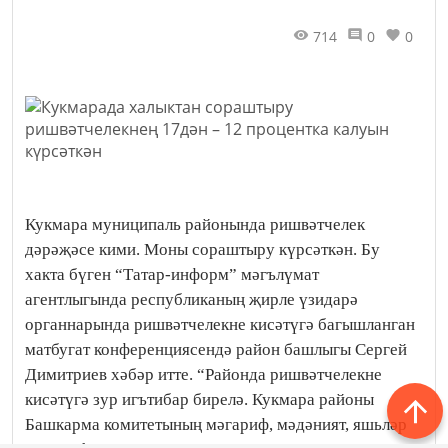
714
0
0
Кукмара муниципаль районында ришвәтчелек
дәрәҗәсе кими. Моны сораштыру күрсәткән. Бу
хакта бүген “Татар-информ” мәгълүмат
агентлыгында республиканың җирле үзидарә
органнарында ришвәтчелекне кисәтүгә багышланган
матбугат конференциясендә район башлыгы Сергей
Димитриев хәбәр итте. “Районда ришвәтчелекне
кисәтүгә зур игътибар бирелә. Кукмара районы
Башкарма комитетының мәгариф, мәдәният, яшьләр