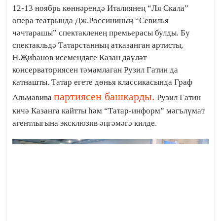
12-13 ноябрь көннәрендә Италиянең “Ля Скала”
опера театрында Дж.Россининың “Севилья
чәчтарашы” спектакленең премьерасы булды. Бу
спектакльдә Татарстанның атказанган артисты,
Н.Җиһанов исемендәге Казан дәүләт
консерваториясен тәмамлаган Рузил Гатин да
катнашты. Татар егете дөнья классикасында Граф
партиясен башкарды.
Альмавива
Рузил Гатин
кичә Казанга кайтты һәм “Татар-информ” мәгълүмат
агентлыгына эксклюзив әңгәмәгә килде.