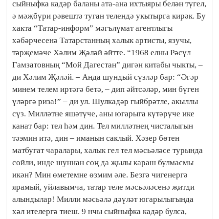
сыйныфка кадәр баланы ата-ана ихтыяры белән түгел,
ә мәҗбүри рәвештә туган телендә укытырга кирәк. Бу
хакта “Татар-информ” мәгълүмат агентлыгы
хәбәрчесенә Татарстанның халык артисты, язучы,
тәрҗемәче Хәлим Җәләй әйтте. “1968 елны Рәсүл
Гамзатовның “Мой Дагестан” дигән китабы чыкты, –
ди Хәлим Җәләй. – Анда шундый сүзләр бар: “Әгәр
минем телем иртәгә бетә, – дип әйтсәләр, мин бүген
үләргә риза!” – ди ул. Шулкадәр гыйбрәтле, акыллы
сүз. Милләтне яшәтүче, аны югарыга күтәрүче ике
канат бар: тел һәм дин. Тел милләтнең чисталыгын
тәэмин итә, дин – иманын саклый. Хәзер бөтен
матбугат чаралары, халык гел тел мәсьәләсе турында
сөйли, инде шуннан соң да җылы караш булмасмы
икән? Мин өметемне өзмим әле. Безгә чигенергә
ярамый, уйлавымча, татар теле мәсьәләсенә җитди
алындылар! Милли мәсьәлә дәүләт югарылыгында
хәл ителергә тиеш. 9 нчы сыйныфка кадәр булса,