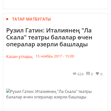
ТАТАР МАТБУГАТЫ
Рузил Гатин: Италиянең "Ла
Скала" театры балалар өчен
опералар әзерли башлады
Казан утлары,
15 ноябрь 2017 - 15:00
624
0
0