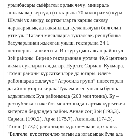
урынбасары сыйфатлы орлык чәчү, минераль
ашламалар кертүдә (гектарына 70 килограмм) күрә.
Шулай ук авыру, корткычларга каршы саклау
чараларының да вакытында кулланылуын билгеләп
үтте ул. “Тәгаен мисалларга тукталсак, республика
басуларыннан җыелган уңыш, гектарына 34,1
центнерны тәшкил итә. Иң зур уңыш алган район ул –
Зәй районы. Биредә гектарыннан уртача 49,6 центнер
икмәк суктырып алдылар. Нурлат, Сарман, Кукмара,
Тәтеш районы күрсәткечләре дә югары. Әлеге
районнарда эшләүче “Агросила групп” инвесторын
да әйтеп үтәргә кирәк. Тулаем иген уңышы буенча
алдынгылык Буа районында (203 мең тонна). Бу –
республикага ике йөз мең тоннадан артык күрсәткеч
китергән бердәндер район. Аннан соң Зәй (193,3),
Сарман (190,2), Арча (175,7), Актаныш (174,3),
Тәтеш (173,5) районнары күрәткечләре дә яхшы.
"Билгеле, күрсәткечләр тагын да югарырак була ала