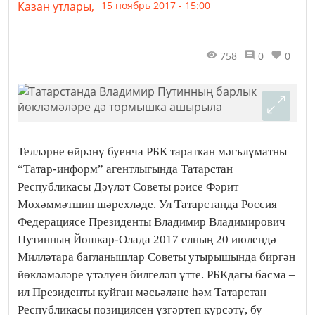
Казан утлары,
15 ноябрь 2017 - 15:00
758
0
0
Телләрне өйрәнү буенча РБК тараткан мәгълүматны
“Татар-информ” агентлыгында Татарстан
Республикасы Дәүләт Советы рәисе Фәрит
Мөхәммәтшин шәрехләде. Ул Татарстанда Россия
Федерациясе Президенты Владимир Владимирович
Путинның Йошкар-Олада 2017 елның 20 июлендә
Милләтара багланышлар Советы утырышында биргән
йөкләмәләре үтәлүен билгеләп үтте. РБКдагы басма –
ил Президенты куйган мәсьәләне һәм Татарстан
Республикасы позициясен үзгәртеп күрсәтү, бу