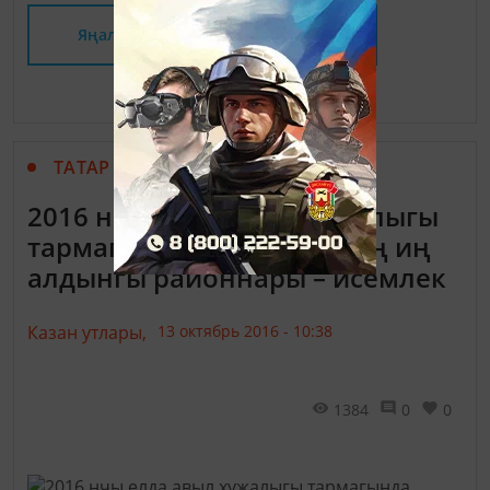
Яңалыклар битенә керегез
ТАТАР МАТБУГАТЫ
2016 нчы елда авыл хуҗалыгы
тармагында Татарстанның иң
алдынгы районнары – исемлек
Казан утлары,
13 октябрь 2016 - 10:38
1384
0
0