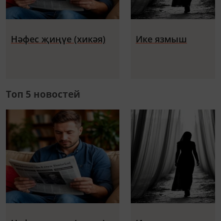
Нәфес җиңүе (хикәя)
Ике язмыш
Топ 5 новостей