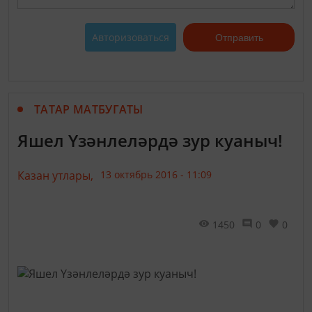
Авторизоваться
Отправить
ТАТАР МАТБУГАТЫ
Яшел Үзәнлеләрдә зур куаныч!
Казан утлары,
13 октябрь 2016 - 11:09
1450
0
0