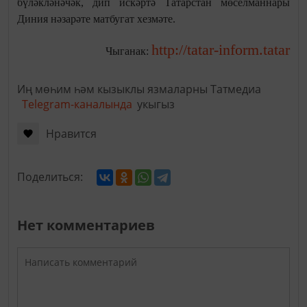
бүләкләнәчәк, дип искәртә Татарстан мөселманнары
Диния нәзарәте матбугат хезмәте.
http://tatar-inform.tatar
Чыганак:
Иң мөһим һәм кызыклы язмаларны Татмедиа
Telegram-каналында
укыгыз
Нравится
Поделиться:
Нет комментариев