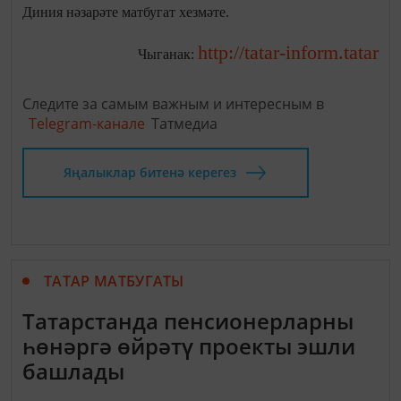
Диния нәзарәте матбугат хезмәте.
http://tatar-inform.tatar
Чыганак:
Следите за самым важным и интересным в
Telegram-канале
Татмедиа
Яңалыклар битенә керегез
ТАТАР МАТБУГАТЫ
Татарстанда пенсионерларны
һөнәргә өйрәтү проекты эшли
башлады