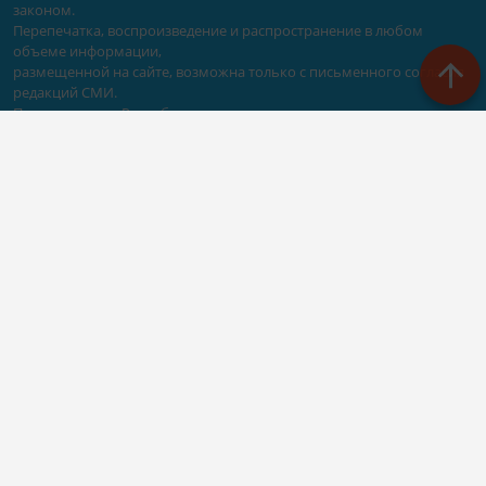
законом.
Перепечатка, воспроизведение и распространение в любом
объеме информации,
размещенной на сайте, возможна только с письменного согласия
редакций СМИ.
При поддержке Республиканского агентства по печати и массовым
коммуникациям «ТАТМЕДИА».
Наименование СМИ: Сетевое издание Казан Утлары
№ свидетельства о регистрации СМИ, дата: ЭЛ N ФС - 77-69875 от
29.05.2017
выдано Федеральной службой по надзору в сфере связи,
информационных технологий и массовых коммуникаций
ФИО главного редактора: Гимадиев Алмаз Марсович
Адрес редакции: 420066, Казань, Декабристов 2
Телефон редакции: (843)222-05-50 (дополнительно: 1618)
e-mail: kazanutlari@yandex.ru
Для сообщения о фактах коррупции: kazanutlari@yandex.ru
Учредитель СМИ: АО «ТАТМЕДИА»
Антикоррупционная политика
АО «ТАТМЕДИА» использует «cookie»
для персонализации сервисов
и удобства пользователей сайтом.
Использование «cookie» можно отменить в настройках браузера.
Политика конфиденциальности