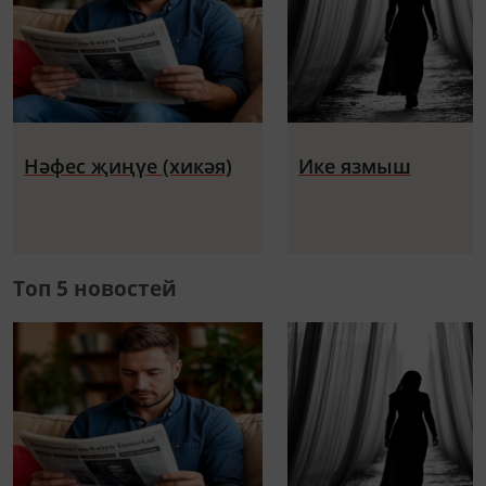
Нәфес җиңүе (хикәя)
Ике язмыш
Топ 5 новостей