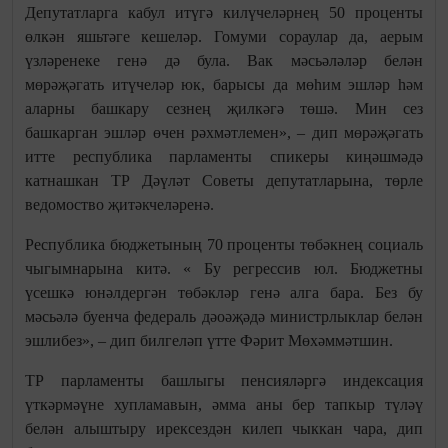
Депутатларга кабул итүгә килүчеләрнең 50 проценты
өлкән яшьтәге кешеләр. Гомуми сораулар да, аерым
үзләренеке генә дә була. Вак мәсьәләләр белән
мөрәҗәгать итүчеләр юк, барысы да мөһим эшләр һәм
аларны башкару сезнең җилкәгә төшә. Мин сез
башкарган эшләр өчен рәхмәтлемен», – дип мөрәҗәгать
итте республика парламенты спикеры киңәшмәдә
катнашкан ТР Дәүләт Советы депутатларына, төрле
ведомоство җитәкчеләренә.
Республика бюджетының 70 проценты төбәкнең социаль
чыгымнарына китә. « Бу регрессив юл. Бюджетны
үсешкә юнәлдергән төбәкләр генә алга бара. Без бу
мәсьәлә буенча федераль дәоәҗәдә министрлыклар белән
эшлибез», – дип билгеләп үтте Фәрит Мөхәммәтшин.
ТР парламенты башлыгы пенсияләргә индексация
үткәрмәүне хупламавын, әмма аны бер тапкыр түләү
белән алыштыру ирексездән килеп чыккан чара, дип