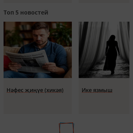
Топ 5 новостей
Нәфес җиңүе (хикәя)
Ике язмыш