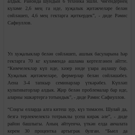
алдык. Районда шундый 6 техника эшли. Чөгендернең
күләме 2,6 мең га иде, хуҗалык җитәкчеләре белән
сөйләшеп, 4,6 мең гектарга җиткердек”, - диде Рәмис
Сафиуллов.
Ул хуҗалыклар белән сөйләшеп, ашлык басуларына һәр
гектарга 70 кг күләмендә ашлама кертелгәнен әйтте.
“Кимчелекләр күп иде, хәзер инде үзара аңлашу бар.
Хуҗалык җитәкчеләре, фермерлар белән сөйләшәбез.
Аена 3-4 тапкыр семинарлар үткәрәбез. Күпләп
культиваторлар алдык. Җир белән проблемалар бар иде,
аларны эшкәртергә тотындык”, - диде Рәмис Сафиуллов.
“Соңгы елларда алга китеш зур, күз тимәсен. Шулай да,
безгә терлекчелектә тотрыклы үсеш кирәк әле”, - диде
район башлыгы. Аның әйтүенчә, үткән елда акчалата
керем 30 процентка артыграк булган. “Быел да