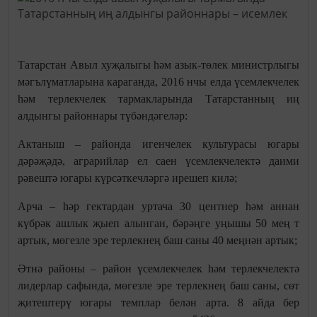
Татарстан Авыл хуҗалыгы һәм азык-төлек министрлыгы
мәгълүматларына караганда, 2016 нчы елда үсемлекчелек
һәм терлекчелек тармакларында Татарстанның иң
алдынгы районнары түбәндәгеләр:
Актаныш – районда игенчелек культурасы югары
дәрәҗәдә, аграрийлар ел саен үсемлекчелектә даими
рәвештә югары күрсәткечләргә ирешеп килә;
Арча – һәр гектардан уртача 30 центнер һәм аннан
күбрәк ашлык җыеп алынган, бәрәңге уңышы 50 мең т
артык, мөгезле эре терлекнең баш саны 40 меңнән артык;
Әтнә районы – район үсемлекчелек һәм терлекчелектә
лидерлар сафында, мөгезле эре терлекнең баш саны, сөт
җитештерү югары темплар белән арта. 8 айда бер