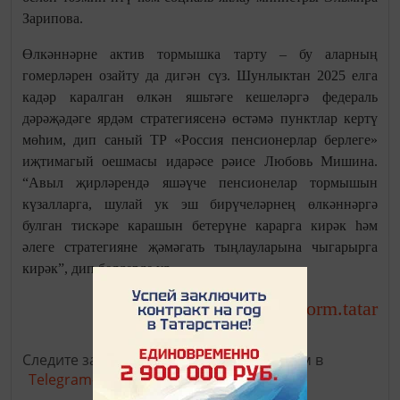
Зарипова.
Өлкәннәрне актив тормышка тарту – бу аларның
гомерләрен озайту да дигән сүз. Шунлыктан 2025 елга
кадәр каралган өлкән яшьтәге кешеләргә федераль
дәрәҗәдәге ярдәм стратегиясенә өстәмә пунктлар кертү
мөһим, дип саный ТР «Россия пенсионерлар берлеге»
иҗтимагый оешмасы идарәсе рәисе Любовь Мишина.
“Авыл җирләрендә яшәүче пенсионелар тормышын
күзалларга, шулай ук эш бирүчеләрнең өлкәннәргә
булган тискәре карашын бетерүне карарга кирәк һәм
әлеге стратегияне җәмәгать тыңлауларына чыгарырга
кирәк”, дип белдерде ул.
http://tatar-inform.tatar
Чыганак:
Следите за самым важным и интересным в
Telegram-канале
Татмедиа