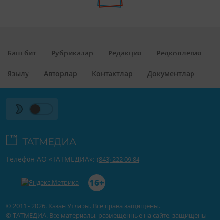
Баш бит
Рубрикалар
Редакция
Редколлегия
Язылу
Авторлар
Контактлар
Документлар
Телефон АО «ТАТМЕДИА»:
(843) 222 09 84
16+
© 2011 - 2026. Казан Утлары. Все права защищены.
© ТАТМЕДИА. Все материалы, размещенные на сайте, защищены