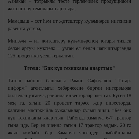
Азнакай – тотрыклы төстә терлекчелек продукциясен
җитештерү темпларын арттыра;
Мамадыш – сөт һәм ит җитештерү күләмнәрен интенсив
рәвештә үстерә;
Минзәлә – ит җитештерү күләмнәренең югары тизлек
белән артуы күзәтелә – узган ел белән чагыштырганда
125 процентка үсеш теркәлгән.
Тәтеш: "Бик күп техниканы яңарттык"
Тәтеш районы башлыгы Рәмис Сафиуллов “Татар-
информ” агентлыгы хәбәрчесенә биргән интервьюда
билгеләп узганча, районда инвесторлар әлегә аз. Бүген 18
мең га, ягъни 20 процент тирәсе җир инвесторда,
калганы мөстәкыйль хуҗалыклар булып эшли. “Без бик
күп техниканы яңарттык. Районда заманча 6-7 трактор
гына иде. Бер ел эчендә тагын 17 трактор алдык. 20 гә
якын комбайн бар. Заманча чөгендер комбайннары