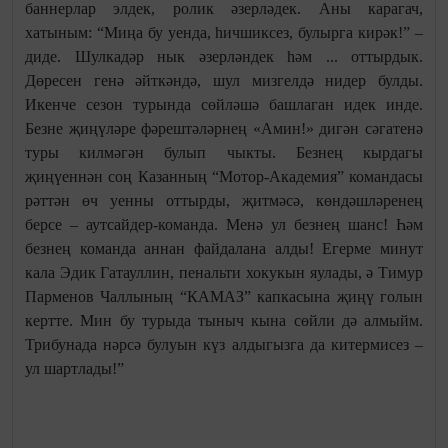
баннерлар элдек, ролик әзерләдек. Аны карагач,
хатыным: “Миңа бу уенда, һичшиксез, булырга кирәк!” –
диде. Шулкадәр нык әзерләндек һәм ... оттырдык.
Дөресен генә әйткәндә, шул мизгелдә нидер булды.
Икенче сезон турында сөйләшә башлаган идек инде.
Безне җиңүләре фәрештәләрнең «Амин!» дигән сәгатенә
туры килмәгән булып чыкты. Безнең кырдагы
җиңүеннән соң Казанның “Мотор-Академия” командасы
рәттән өч уенны оттырды, җитмәсә, көндәшләренең
берсе – аутсайдер-команда. Менә ул безнең шанс! Һәм
безнең команда аннан файдалана алды! Егерме минут
кала Эдик Гатауллин, пенальти хокукын яулады, ә Тимур
Парменов Чаллының “КАМАЗ” капкасына җиңү голын
кертте. Мин бу турыда тыныч кына сөйли дә алмыйм.
Трибунада нәрсә булуын күз алдыгызга да китермисез –
ул шартлады!”