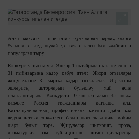
Аның максаты – яшь татар язучыларын барлау, аларга
булышлык итү, шулай ук татар телен һәм әдәбиятын
популярлаштыру.
Конкурс 3 этапта уза. Эшләр 1 октябрьдән киләсе елның
31 гыйнварына кадәр кабул ителә. Жюри әгъзалары
җиңүчеләрне 31 мартка кадәр ачыклаячак. Иң яхшы
эшләрнең авторларын бүләкләү май аена
планлаштырыла. Конкурста 10 яшьтән алып 35 яшькә
кадәрге Россия гражданнары катнаша ала.
Катнашучыларның профессиональ рәвештә әдәби һәм
журналистика эшчәнлеге белән шөгыльләнмәве мөһим
шарт булып тора. Җиңүчеләр шигърият, проза,
драматургия һәм публицистика номинацияләрендә