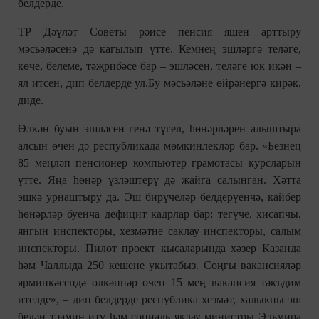
белдерде.
ТР Дәүләт Советы рәисе пенсия яшен арттыру
мәсьәләсенә дә кагылып үтте. Кемнең эшләргә теләге,
көче, белеме, тәҗрибәсе бар – эшләсен, теләге юк икән –
ял итсен, дип белдерде ул.Бу мәсьәләне өйрәнергә кирәк,
диде.
Өлкән буын эшләсен генә түгел, һөнәрләрен алыштыра
алсын өчен дә республикада мөмкинлекләр бар. «Безнең
85 меңләп пенсионер компьютер грамотасы курсларын
үтте. Яңа һөнәр үзләштерү дә җайга салынган. Хәтта
эшкә урнаштыру да. Эш бирүчеләр белдерүенчә, кайбер
һөнәрләр буенча дефицит кадрлар бар: тегүче, хисапчы,
янгын инспекторы, хезмәтне саклау инспекторы, салым
инспекторы. Пилот проект кысаларында хәзер Казанда
һәм Чаллыда 250 кешене укытабыз. Соңгы вакансияләр
ярминкәсендә өлкәннәр өчен 15 мең вакансия тәкъдим
ителде», – дип белдерде республика хезмәт, халыкны эш
белән тәэмин итү һәм социаль яклау министры Эльмира