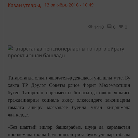
Казан утлары,
13 октябрь 2016 - 10:49
1410
0
0
Татарстанда өлкән яшьтәгеләр декадасы уңышлы үтте. Бу
хакта ТР Дәүләт Советы рәисе Фәрит Мөхәммәтшин
бүген Татарстан парламенты бинасында өлкән яшьтәге
гражданнарны социаль яклау өлкәсендәге законнарны
гамәлгә ашыру мәсьәләсе буенча узган киңәшмәдә
җиткерде.
«Без шактый эшләр башкарабыз, шуңа да карамастан
проблемалар кала һәм эшлтән риза булмаучылар табыла