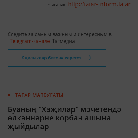
http://tatar-inform.tatar
Чыганак:
Следите за самым важным и интересным в
Telegram-канале
Татмедиа
Яңалыклар битенә керегез
ТАТАР МАТБУГАТЫ
Буаның "Хаҗилар" мәчетендә
өлкәннәрне корбан ашына
җыйдылар