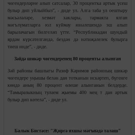
чөгендерләрне алып сатсалар, 30 процентка артык үсеш
булыр дип уйлыйбыз”, - диде ул. Алга таба ул оештыру
мәсьәләләре, хезмәт хаклары, тармакта ялган
мәгълүматларга юл куймау юнәлешендә эш алып
барылачагын билгеләп үтте. “Республикадан шундый
ярдәм күрсәтелгәндә, бездән дә нәтиҗәлелек булырга
тиеш инде”, - диде.
Зәйдә шикәр чөгендеренең 80 проценты алынган
Зәй районы башлыгы Разиф Кәримов районның шикәр
чөгендере уңышы белән дан тотканын искәртеп, бүгенге
көндә аның 80 процент өлеше алынганын белдерде.
“Тамыразыкның тулаем җыемы 400 мең т дан артык
булыр дип көтелә”, - диде ул.
Балык Бистәсе: "Җиргә яхшы мәгънәдә талаш"