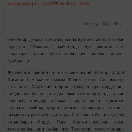
Казан утлары,
13 октябрь 2016 - 11:00
1462
0
0
Өлкәннәр декадасы кысаларында Буа мөхтәсибәте белән
берлектә “Хаҗилар” мәчетендә Буа районы һәм
авыллары өлкән буын кешеләрен корбан ашына
җыйдылар.
Җыелышта районның имам-мөхтәсибе Илмир хәзрәт
Хәсәнов һәм мәчет имамы Фәһим хәзрәт Сөләйманов
катнашты. Мөхтәсиб тәбрик сүзләрен ирештерде, яңа
һиҗри ел белән котлады һәм ислам динендә өлкән
кешенең никадәр дәрәҗәле урын алып торганын
аңлатты. Фәһим хәзрәт килгән кунакларга мәхәллә
исеменнән рәхмәтен җиткерде һәм өлкән буынга үзенең
киңәшләрен бирде. Чара Коръән аятләре укып
тәмамланды, дип хәбәр итә Татарстан мөселманнары