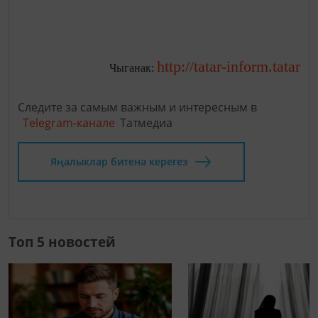
http://tatar-inform.tatar
Чыганак:
Следите за самым важным и интересным в
Telegram-канале
Татмедиа
Яңалыклар битенә керегез
Топ 5 новостей