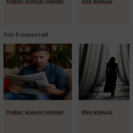
Нәфес җиңүе (хикәя)
Ике язмыш
Топ 5 новостей
Нәфес җиңүе (хикәя)
Ике язмыш