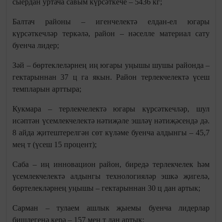
сыердан уртача савым күрсәткече – 5436 кг;
Балтач районы – игенчелектә елдан-ел югары
күрсәткечләр теркәлә, район – нәселле материал сату
буенча лидер;
Зәй – бөртеклеләрнең иң югары уңышы шушы районда –
гектарыннан 37 ц га якын. Район терлекчелектә үсеш
темпларын арттыра;
Кукмара – терлекчелектә югары күрсәткечләр, шул
исәптән үсемлекчелектә нәтиҗәле эшләү нәтиҗәсендә дә.
8 айда җитештерелгән сөт күләме буенча алдынгы – 45,7
мең т (үсеш 15 процент);
Саба – иң инновацион район, биредә терлекчелек һәм
үсемлекчелектә алдынгы технологияләр эшкә җигелә,
бөртелекләрнең уңышы – гектарыннан 30 ц дан артык;
Сарман – тулаем ашлык җыемы буенча лидерлар
бишлегенә керә – 157 мең т дан артык;