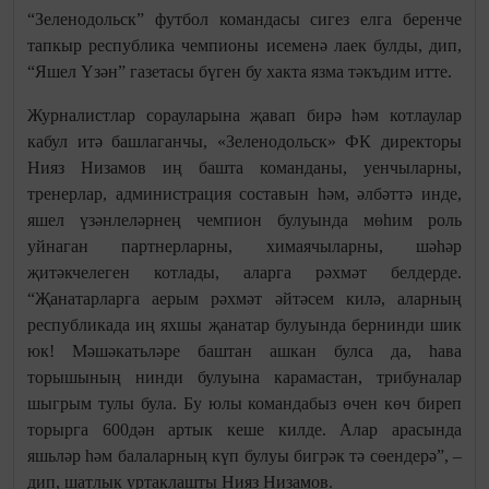
“Зеленодольск” футбол командасы сигез елга беренче
тапкыр республика чемпионы исеменә лаек булды, дип,
“Яшел Үзән” газетасы бүген бу хакта язма тәкъдим итте.
Журналистлар сорауларына җавап бирә һәм котлаулар
кабул итә башлаганчы, «Зеленодольск» ФК директоры
Нияз Низамов иң башта команданы, уенчыларны,
тренерлар, администрация составын һәм, әлбәттә инде,
яшел үзәнлеләрнең чемпион булуында мөһим роль
уйнаган партнерларны, химаячыларны, шәһәр
җитәкчелеген котлады, аларга рәхмәт белдерде.
“Җанатарларга аерым рәхмәт әйтәсем килә, аларның
республикада иң яхшы җанатар булуында бернинди шик
юк! Мәшәкатьләре баштан ашкан булса да, һава
торышының нинди булуына карамастан, трибуналар
шыгрым тулы була. Бу юлы командабыз өчен көч биреп
торырга 600дән артык кеше килде. Алар арасында
яшьләр һәм балаларның күп булуы бигрәк тә сөендерә”, –
дип, шатлык уртаклашты Нияз Низамов.