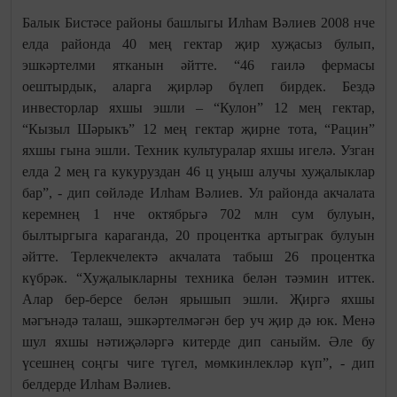
Балык Бистәсе районы башлыгы Илһам Вәлиев 2008 нче
елда районда 40 мең гектар җир хуҗасыз булып,
эшкәртелми ятканын әйтте. “46 гаилә фермасы
оештырдык, аларга җирләр бүлеп бирдек. Бездә
инвесторлар яхшы эшли – “Кулон” 12 мең гектар,
“Кызыл Шәрыкъ” 12 мең гектар җирне тота, “Рацин”
яхшы гына эшли. Техник культуралар яхшы игелә. Узган
елда 2 мең га кукуруздан 46 ц уңыш алучы хуҗалыклар
бар”, - дип сөйләде Илһам Вәлиев. Ул районда акчалата
керемнең 1 нче октябрьгә 702 млн сум булуын,
былтыргыга караганда, 20 процентка артыграк булуын
әйтте. Терлекчелектә акчалата табыш 26 процентка
күбрәк. “Хуҗалыкларны техника белән тәэмин иттек.
Алар бер-берсе белән ярышып эшли. Җиргә яхшы
мәгънәдә талаш, эшкәртелмәгән бер уч җир дә юк. Менә
шул яхшы нәтиҗәләргә китерде дип саныйм. Әле бу
үсешнең соңгы чиге түгел, мөмкинлекләр күп”, - дип
белдерде Илһам Вәлиев.