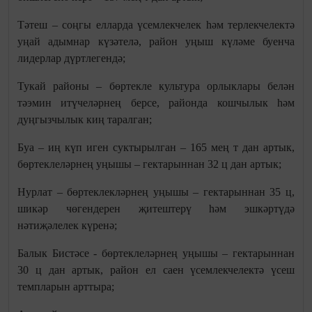
Тәтеш – соңгы елларда үсемлекчелек һәм терлекчелектә
уңай адымнар күзәтелә, район уңыш күләме буенча
лидерлар дүртлегендә;
Тукай районы – бөртекле культура орлыклары белән
тәэмин итүчеләрнең берсе, районда кошчылык һәм
дуңгызчылык киң таралган;
Буа – иң күп иген суктырылган – 165 мең т дан артык,
бөртеклеләрнең уңышы – гектарыннан 32 ц дан артык;
Нурлат – бөртеклекләрнең уңышы – гектарыннан 35 ц,
шикәр чөгендерен җитештерү һәм эшкәртүдә
нәтиҗәлелек күренә;
Балык Бистәсе - бөртеклеләрнең уңышы – гектарыннан
30 ц дан артык, район ел саен үсемлекчелектә үсеш
темпларын арттыра;