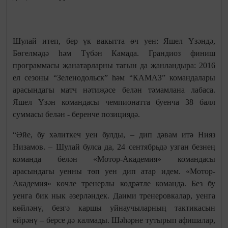
Шулай итеп, бер үк вакытта өч уен: Яшел Үзәндә,
Бөгелмәдә һәм Түбән Камада. Грандиоз финиш
программасы җанатарларны тагын да җанландыра: 2016
ел сезоны “Зеленодольск” һәм “КАМАЗ” командалары
арасындагы матч нәтиҗәсе белән тәмамлана лабаса.
Яшел Үзән командасы чемпионатта буенча 38 балл
суммасы белән - беренче позициядә.
“Әйе, бу хәлиткеч уен булды, – дип дәвам итә Нияз
Низамов. – Шулай булса да, 24 сентябрьдә узган безнең
команда белән «Мотор-Академия» командасы
арасындагы уенны төп уен дип атар идем. «Мотор-
Академия» көчле тренерлы кодрәтле команда. Без бу
уенга бик нык әзерләндек. Даими тренеровкалар, уенга
көйләнү, безгә каршы уйнаучыларның тактикасын
өйрәнү – берсе дә калмады. Шәһәрне тутырып афишалар,