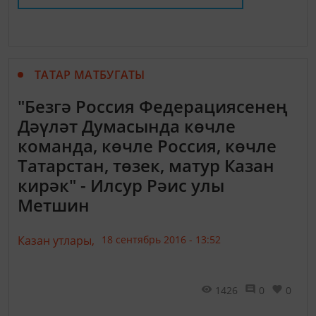
ТАТАР МАТБУГАТЫ
"Безгә Россия Федерациясенең
Дәүләт Думасында көчле
команда, көчле Россия, көчле
Татарстан, төзек, матур Казан
кирәк" - Илсур Рәис улы
Метшин
Казан утлары,
18 сентябрь 2016 - 13:52
1426
0
0