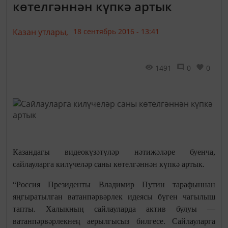
көтелгәннән күпкә артык
Казан утлары,
18 сентябрь 2016 - 13:41
1491
0
0
Казандагы видеокүзәтүләр нәтиҗәләре буенча,
сайлауларга килүчеләр саны көтелгәннән күпкә артык.
“Россия Президенты Владимир Путин тарафыннан
яңгыратылган ватанпәрвәрлек идеясы бүген чагылыш
тапты. Халыкның сайлауларда актив булуы —
ватанпәрвәрлекнең аерылгысыз билгесе. Сайлауларга