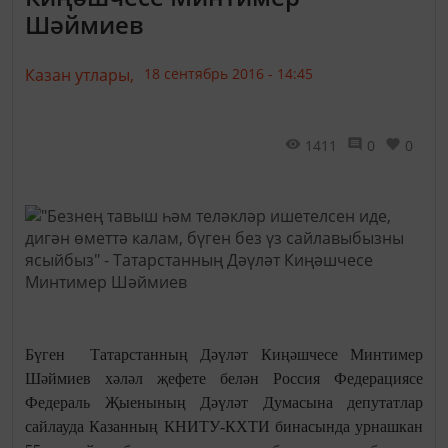
Шәймиев
Казан утлары,
18 сентябрь 2016 - 14:45
1411
0
0
Бүген Татарстанның Дәүләт Киңәшчесе Минтимер
Шәймиев хәләл җефете белән Россия Федерациясе
Федераль Җыенының Дәүләт Думасына депутатлар
сайлауда Казанның КНИТУ-КХТИ бинасында урнашкан