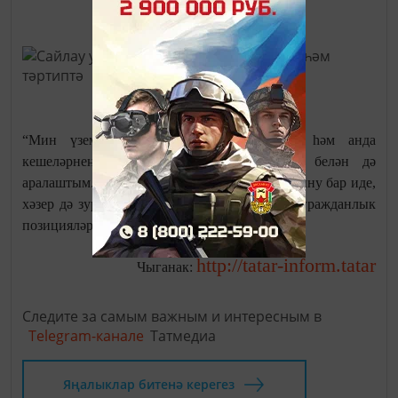
“Мин үзем сайлау участогында булдым һәм анда
кешеләрнең активлыгын күрдем, яшьләр белән дә
аралаштым. Сайлаулар белән элек тә кызыксыну бар иде,
хәзер дә зур”, - диде һәм моның кешеләрдә гражданлык
позицияләре булуының күрсәткече дип атады.
http://tatar-inform.tatar
Чыганак:
Следите за самым важным и интересным в
Telegram-канале
Татмедиа
Яңалыклар битенә керегез