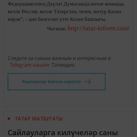
Федерациясенең Дәүләт Думасында көчле команда,
көчле Россия, көчле Татарстан, төзек, матур Казан
кирәк”, - дип билгеләп үтте Казан башлыгы.
http://tatar-inform.tatar
Чыганак:
Следите за самым важным и интересным в
Telegram-канале
Татмедиа
Яңалыклар битенә керегез
ТАТАР МАТБУГАТЫ
Сайлауларга килүчеләр саны