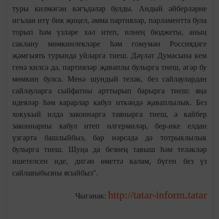
туры килмәгән вәгъдәләр булды. Андый әйберләрне
игълан итү бик җиңел, әмма партияләр, парламентта була
торып һәм үзләре хәл итеп, илнең бюджеты, аның
саклану мөмкинлекләре һәм гомумән Россиядәге
җәмгыять турында уйларга тиеш. Дәүләт Думасына кем
генә килсә дә, партияләр җаваплы булырга тиеш, әгәр бу
мөмкин булса. Менә шундый теләк, без сайлаулардан
сайлауларга сыйфатны арттырып барырга тиеш: яңа
идеяләр һәм карарлар кабул иткәндә җаваплылык. Без
хокукый илдә законнарга таянырга тиеш, ә кайбер
законнарны кабул итеп өлгермиләр, бер-ике елдан
үзгәртә башлыйбыз, бар нәрсәдә дә тотрыклылык
булырга тиеш. Шуңа да безнең тавыш һәм теләкләр
ишетелсен иде, дигән өметтә калам, бүген без үз
сайлавыбызны ясыйбыз".
http://tatar-inform.tatar
Чыганак: