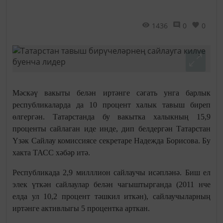
1436
0
0
Мәскәү вакыты белән иртәнге сәгать унга барлык
республикаларда да 10 процент халык тавыш биреп
өлгергән. Татарстанда бу вакытка халыкның 15,9
проценты сайлаган иде инде, дип белдергән Татарстан
Үзәк Сайлау комиссиясе секретаре Надежда Борисова. Бу
хакта ТАСС хәбәр итә.
Республикада 2,9 милллион сайлаучы исәпләнә. Биш ел
элек үткән сайлаулар белән чагыштырганда (2011 нче
елда ул 10,2 процент тәшкил иткән), сайлаучыларның
иртәнге активлыгы 5 процентка арткан.