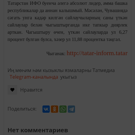
Татарстан ИФО буенча әлегә абсолют лидер, әмма башка
республикалар да аннан калышмый. Мәсәлән, Чувашиядә
сәгать унга кадәр килгән сайлаучыларның саны үткән
сайлаулар белән чыгыштырганда ике тапкыр диярлек
арткан. Чагыштыру өчен, үткән сайлауларда ул 6,27
процент булган булса, хәзер ул 11,88 процентка тәңгәл.
http://tatar-inform.tatar
Чыганак:
Иң мөһим һәм кызыклы язмаларны Татмедиа
Telegram-каналында
укыгыз
Нравится
Поделиться:
Нет комментариев