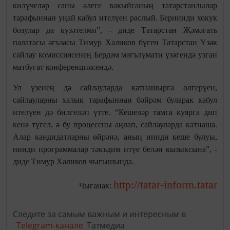
килүчеләр саны әлеге вакыйганың татарстанлылар
тарафыннан уңай кабул ителүен раслый. Бернинди хокук
бозулар да күзәтелми”, - диде Татарстан Җәмәгать
палатасы әгъзәсы Тимур Халиков бүген Татарстан Үзәк
сайлау комиссиясенең Бердәм мәгълүмати үзәгендә узган
матбугат конференциясендә.
Ул үзенең дә сайлауларда катнашырга өлгерүен,
сайлауларны халык тарафыннан бәйрәм буларак кабул
ителүен дә билгеләп үтте. “Кешеләр тамга куярга дип
кенә түгел, ә бу процессны аңлап, сайлауларда катнаша.
Алар кандидатларны өйрәнә, аның нинди кеше булуы,
нинди программалар тәкъдим итүе белән кызыксына”, -
диде Тимур Халиков чыгышында.
http://tatar-inform.tatar
Чыганак:
Следите за самым важным и интересным в
Telegram-канале
Татмедиа