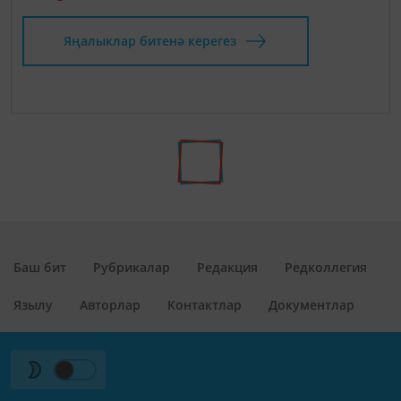
Яңалыклар битенә керегез
Баш бит
Рубрикалар
Редакция
Редколлегия
Язылу
Авторлар
Контактлар
Документлар