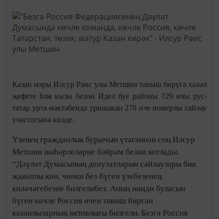
Казан мэры Илсур Рәис улы Метшин тавыш бирүгә хәләл
җефете һәм кызы белән Идел буе районы 129 нчы рус-
татар урта мәктәбендә урнашкан 270 нче номерлы сайлау
участогына килде.
Үзенең гражданлык бурычын үтәгәннән соң Илсур
Метшин шәһәрлеләрне бәйрәм белән котлады.
“Дәүләт Думасының депутатларын сайлаулары бик
җаваплы көн, чөнки без бүген үзебезенең
киләчәгебезне билгелибез. Аның нинди буласын
бүген көчле Россия өчен тавыш биргән
казанлыларның активлыгы билгели. Безгә Россия