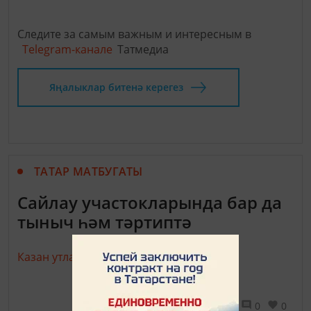
Следите за самым важным и интересным в
Telegram-канале
Татмедиа
Яңалыклар битенә керегез
ТАТАР МАТБУГАТЫ
Сайлау участокларында бар да
тыныч һәм тәртиптә
Казан утлары,
18 сентябрь 2016 - 14:35
1391
0
0