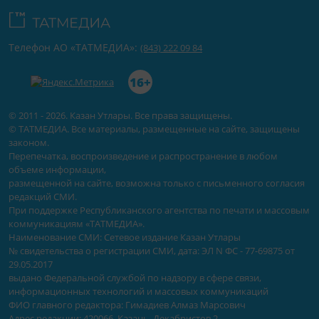
Телефон АО «ТАТМЕДИА»:
(843) 222 09 84
16+
© 2011 - 2026. Казан Утлары. Все права защищены.
© ТАТМЕДИА. Все материалы, размещенные на сайте, защищены
законом.
Перепечатка, воспроизведение и распространение в любом
объеме информации,
размещенной на сайте, возможна только с письменного согласия
редакций СМИ.
При поддержке Республиканского агентства по печати и массовым
коммуникациям «ТАТМЕДИА».
Наименование СМИ: Сетевое издание Казан Утлары
№ свидетельства о регистрации СМИ, дата: ЭЛ N ФС - 77-69875 от
29.05.2017
выдано Федеральной службой по надзору в сфере связи,
информационных технологий и массовых коммуникаций
ФИО главного редактора: Гимадиев Алмаз Марсович
Адрес редакции: 420066, Казань, Декабристов 2