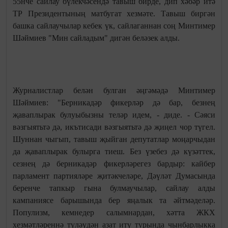
55нче сайлау бүлекчәсендә тавыш бирде, дип хәбәр итә
ТР Президентының матбугат хезмәте. Тавыш биргән
башка сайлаучылар кебек үк, сайлаганнан соң Минтимер
Шәймиев "Мин сайладым" дигән беләзек алды.
Журналистлар белән булган әңгәмәдә Минтимер
Шәймиев: "Берникадәр фикерләр дә бар, безнең
җаваплырак булуыбызны теләр идем, - диде. - Сәяси
вәзгыятьтә дә, икътисади вәзгыятьтә дә җиңел чор түгел.
Шуннан чыгып, тавыш җыйган депутатлар моңарчыдан
да җаваплырак булырга тиеш. Без үзебез дә күзәттек,
сезнең дә берникадәр фикерләрегез бардыр: кайбер
парламент партияләре җитәкчеләре, Дәүләт Думасында
беренче тапкыр гына булмаучылар, сайлау алды
кампаниясе барышында бер яңалык та әйтмәделәр.
Популизм, кемнедер салымнардан, хәтта ЖКХ
хезмәтләреннә түләүдән азат итү турында чынбарлыкка