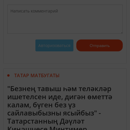
Авторизоваться
Отправить
ТАТАР МАТБУГАТЫ
"Безнең тавыш һәм теләкләр
ишетелсен иде, дигән өметтә
калам, бүген без үз
сайлавыбызны ясыйбыз" -
Татарстанның Дәүләт
Киңәшчесе Минтимер