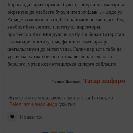
Караганда зиратларында булып, каберташ язмаларны
өйрәнүне дә үзебезгә бурыч итеп куйдык”, – диде ул.
Аның чыгышыннан соң Г.Ибраһимов исемендәге Тел,
әдәбият һәм сәнгать институты директоры,
профессор Ким Миңнуллин да бу эш белән Татарстан
галимнәре, институтның фәнни хезмәткәрләре
шөгыльләнүен дә әйтеп узды. Галимнәр алга таба да
уртак максатлар белән нәтиҗәле эшчәнлек алып
барырга, уртак хезмәттәшлеккә килергә сөйләште.
Татар информ
Чулпан Шакирова,
Иң мөһим һәм кызыклы язмаларны Татмедиа
Telegram-каналында
укыгыз
Нравится