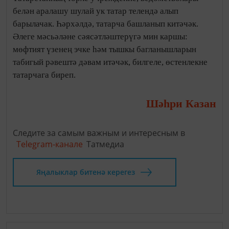
белән аралашу шулай ук татар телендә алып
барылачак. Һәрхәлдә, татарча башланып китәчәк.
Әлеге мәсьәләне сәясәтләштерүгә мин каршы:
мөфтият үзенең эчке һәм тышкы багланышларын
табигый рәвештә дәвам итәчәк, билгеле, өстенлекне
татарчага биреп.
Шәһри Казан
Следите за самым важным и интересным в
Telegram-канале
Татмедиа
Яңалыклар битенә керегез