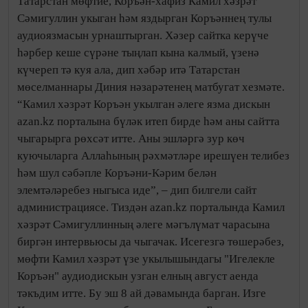
Татарстан мөфтие, Коръән-хафиз Камил хәзрәт
Сәмигуллин укыган һәм яздырган Коръәннең тулы
аудиоязмасын урнаштырган. Хәзер сайтка керүче
һәрбер кеше сүрәне тыңлап кына калмый, үзенә
күчереп тә куя ала, дип хәбәр итә Татарстан
мөселманнары Диния нәзарәтенең матбугат хезмәте.
“Камил хәзрәт Коръән укылган әлеге язма дискын
azan.kz порталына бүләк итеп бирде һәм аны сайтта
чыгарырга рөхсәт итте. Аны эшләргә зур көч
куючыларга Аллаһының рәхмәтләре ирешүен телибез
һәм шул сәбәпле Коръәни-Кәрим белән
элемтәләребез ныгыса иде”, – дип билгели сайт
администрациясе. Тиздән azan.kz порталында Камил
хәзрәт Сәмигуллинның әлеге мәгълүмат чарасына
биргән интервьюсы да чыгачак. Исегезгә төшерәбез,
мөфти Камил хәзрәт үзе укылышындагы "Игелекле
Коръән" аудиодискын узган елның август аенда
тәкъдим итте. Бу эш 8 ай дәвамында барган. Изге