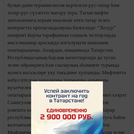
булып дини терминология кертелгән рус-татар һәм
татар-рус сүзлеген чыгару тора. Тагын мөфти
эшчәнлекнең аерым юнәлеше итеп татар телен
интернетта пропагандалауны билгеләде: “Хозур”
нәшрият йорты тарафыннан социаль челтәрләрдә
мөселманнар арасында мәгълүмати кампания
оештырылачак. Ахырдан, киңәшмәдә Татарстан
Республикасының барлык мәчетләрендә дә туган
телне өйрәнүнең һәм саклауның әһәмияте турында
җомга вәгазьләре уку тәкъдиме хупланды. Мөфтияттә
кабул ителгән чараларны тормышка ашыруны
күзәтчелек итү буенча махсус эшче төркем
оештырылачак. “ШК” хәбәрчесе Мөфти Камил хәзрәт
Сәмигуллиннан әлеге карарның нәрсәгә бәйле
рәвештә кабул ителүе турында сорашты. – Карар
республика мәктәпләрендә татар телен укытуга бәйле
вазгыятьнең шактый кискәнләшүе белән бәйле.
Мөфтиятнең бу башлангычы Татарстанда туган телне