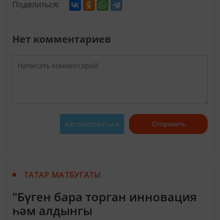
Поделиться:
Нет комментариев
Авторизоваться
Отправить
ТАТАР МАТБУГАТЫ
"Бүген бара торган инновация
һәм алдынгы