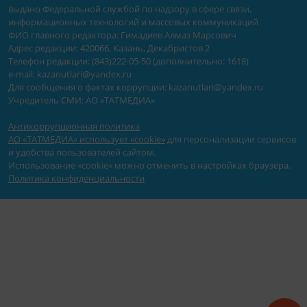
выдано Федеральной службой по надзору в сфере связи,
информационных технологий и массовых коммуникаций
ФИО главного редактора: Гимадиев Алмаз Марсович
Адрес редакции: 420066, Казань, Декабристов 2
Телефон редакции: (843)222-05-50 (дополнительно: 1618)
e-mail: kazanutlari@yandex.ru
Для сообщения о фактах коррупции: kazanutlari@yandex.ru
Учредитель СМИ: АО «ТАТМЕДИА»
Антикоррупционная политика
АО «ТАТМЕДИА» использует «cookie»
для персонализации сервисов
и удобства пользователей сайтом.
Использование «cookie» можно отменить в настройках браузера.
Политика конфиденциальности