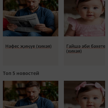
Нәфес җиңүе (хикәя)
Гайшә әби бәхете
(хикәя)
Топ 5 новостей