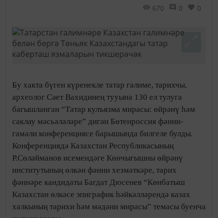
670
0
0
Бу хакта бүген күренекле татар галиме, тарихчы,
археолог Сәет Вахидинең тууына 130 ел тулуга
багышланган “Татар кулъязма мирасы: өйрәнү һәм
саклау мәсьәләләре” дигән Бөтенроссия фәнни-
гамәли конференциясе барышында билгеле булды.
Конференциядә Казахстан Республикасының
Р.Сөләйманов исемендәге Көнчыгышны өйрәнү
институтының өлкән фәнни хезмәткәре, тарих
фәннәре кандидаты Багдат Дюсенев “Көнбатыш
Казахстан өлкәсе эпиграфик һәйкәлләрендә казах
халкының тарихи һәм мәдәни мирасы” темасы буенча