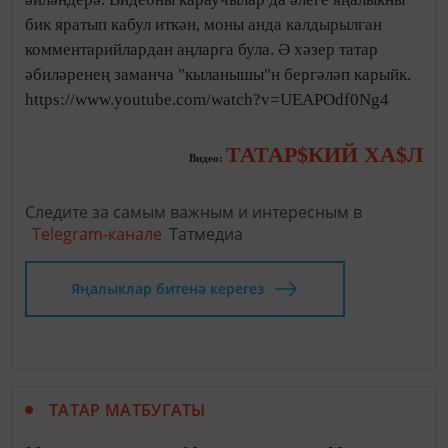
бик яратып кабул иткән, моны анда калдырылган
комментарийлардан аңларга була. Ә хәзер татар
әбиләренең заманча "кыланышы"н бергәләп карыйк.
https://www.youtube.com/watch?v=UEAPOdf0Ng4
ТАТАР$КИЙ XA$Л
Видео:
Следите за самым важным и интересным в
Telegram-канале
Татмедиа
Яңалыклар битенә керегез
ТАТАР МАТБУГАТЫ