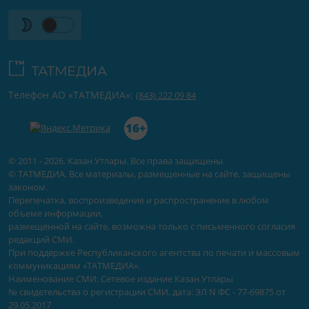
Телефон АО «ТАТМЕДИА»:
(843) 222 09 84
16+
© 2011 - 2026. Казан Утлары. Все права защищены.
© ТАТМЕДИА. Все материалы, размещенные на сайте, защищены
законом.
Перепечатка, воспроизведение и распространение в любом
объеме информации,
размещенной на сайте, возможна только с письменного согласия
редакций СМИ.
При поддержке Республиканского агентства по печати и массовым
коммуникациям «ТАТМЕДИА».
Наименование СМИ: Сетевое издание Казан Утлары
№ свидетельства о регистрации СМИ, дата: ЭЛ N ФС - 77-69875 от
29.05.2017