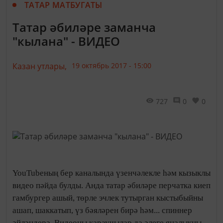
ТАТАР МАТБУГАТЫ
Татар әбиләре заманча
"кылана" - ВИДЕО
Казан утлары,
19 октябрь 2017 - 15:00
727
0
0
YouTubeның бер каналында үзенчәлекле һәм кызыклы
видео пәйда булды. Анда татар әбиләре перчатка киеп
гамбургер ашый, төрле эчлек тутырган кыстыбыйны
ашап, шаккатып, үз бәяләрен бирә һәм... спиннер
әйләндерә. Видеоны караучылар да әлеге яңалыкны