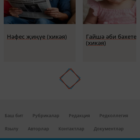
Нәфес җиңүе (хикәя)
Гайшә әби бәхете
(хикәя)
Баш бит
Рубрикалар
Редакция
Редколлегия
Язылу
Авторлар
Контактлар
Документлар