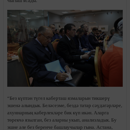
чыгыш ясады.
“Без күптән түгел каберташ язмаларын тикшерү
эшенә алындык. Беләсезме, бездә татар сәүдәгәрләре,
ахуннарның каберлекләре бик күп икән. Аларга
төрекчә язылган, без аларны укып, анализладык. Бу
эшне әле без беренче башлаучылар гына. Астана,