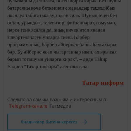
пультларны да эшләтә, бөтен җиргә кирәк. Без шушы
батареяны көче беткәннән соң каядыр ташлыйбыз
икән, ул табигатькә зур зыян сала. Шуның өчен без
өстәл, урындык, телевизор, фотоаппарат, гомумән,
нәрсә генә ясалса да, аның ничек итеп яңадан
эшкәртеләчәген уйларга тиеш. Һәрбер
программаның, һәрбер әйбернең башы һәм ахыры
бар. Бу әйберне ясап чыгарганнар икән, ахыры кая
барып тоташуын уйларга кирәк", – диде Таһир
Һадиев "Татар-информ" агентлыгына.
Татар информ
Следите за самым важным и интересным в
Telegram-канале
Татмедиа
Яңалыклар битенә керегез