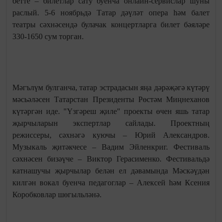
бетте – билетлар сату буенча онлайн-сервислар шуны
раслый. 5-6 ноябрьдә Татар дәүләт опера һәм балет
театры сәхнәсендә булачак концертларга билет бәяләре
330-1650 сум торган.
Мәгълүм булганча, татар эстрадасын яңа дәрәҗәгә күтәрү
мәсьәләсен Татарстан Президенты Рөстәм Миңнеханов
күтәргән иде. "Үзгәреш җиле" проекты өчен яшь татар
җырчыларын экспертлар сайлады. Проектның
режиссеры, сәхнәгә куючы – Юрий Александров.
Музыкаль җитәкчесе – Вадим Эйленкриг. Фестиваль
сәхнәсен бизәүче – Виктор Герасименко. Фестивальдә
катнашучы җырчылар белән ел дәвамында Мәскәүдән
килгән вокал буенча педагоглар – Алексей һәм Ксения
Коробковлар шөгыльләнә.