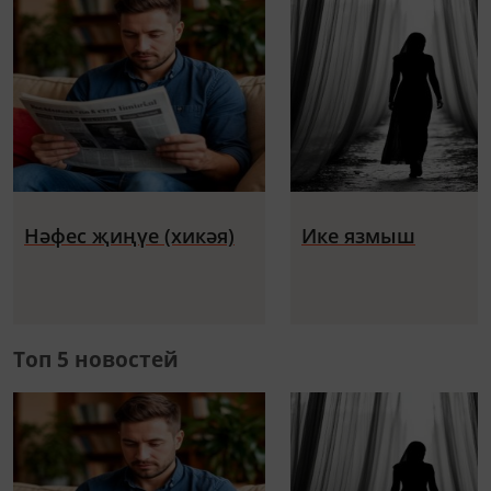
Нәфес җиңүе (хикәя)
Ике язмыш
Топ 5 новостей