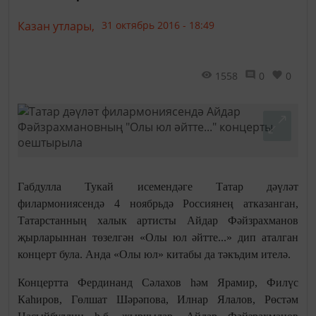
Казан утлары,
31 октябрь 2016 - 18:49
1558
0
0
Габдулла Тукай исемендәге Татар дәүләт
филармониясендә 4 ноябрьдә Россиянең атказанган,
Татарстанның халык артисты Айдар Фәйзрахманов
җырларыннан төзелгән «Олы юл әйтте...» дип аталган
концерт була. Анда «Олы юл» китабы да тәкъдим ителә.
Концертта Фердинанд Сәлахов һәм Ярамир, Филүс
Каһиров, Гөлшат Шәрәпова, Илнар Ялалов, Рөстәм