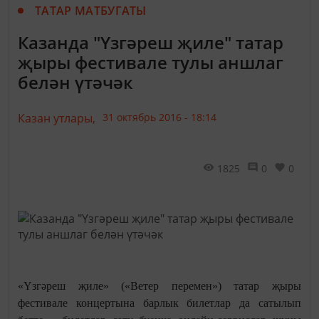
ТАТАР МАТБУГАТЫ
Казанда "Үзгәреш җиле" татар
җыры фестивале тулы аншлаг
белән үтәчәк
Казан утлары,
31 октябрь 2016 - 18:14
1825
0
0
«Үзгәреш җиле» («Ветер перемен») татар җыры
фестивале концертына барлык билетлар да сатылып