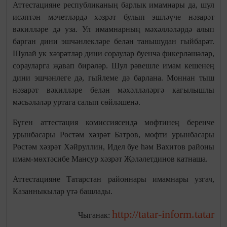
Аттестацияне республиканың барлык имамнары да, шул
исәптән мәчетләрдә хәзрәт булып эшләүче нәзарәт
вәкилләре дә уза. Ул имамнарның мәхәлләләрдә алып
барган дини эшчәнлекләре белән танышудан гыйбарәт.
Шулай ук хәзрәтләр дини сораулар буенча фикерләшәләр,
сорауларга җавап бирәләр. Шул рәвешле имам кешенең
дини эшчәнлеге дә, гыйлеме дә барлана. Моннан тыш
нәзарәт вәкилләре белән мәхәлләләргә кагылышлы
мәсьәләләр уртага салып сөйләшенә.
Бүген аттестация комиссиясендә мөфтинең беренче
урынбасары Рөстәм хәзрәт Батров, мөфти урынбасары
Рөстәм хәзрәт Хәйруллин, Идел буе һәм Вахитов районы
имам-мөхтәсибе Мансур хәзрәт Җәләлетдинов катнаша.
Аттестацияне Татарстан районнары имамнары узгач,
Казанныкылар үтә башлады.
http://tatar-inform.tatar
Чыганак: