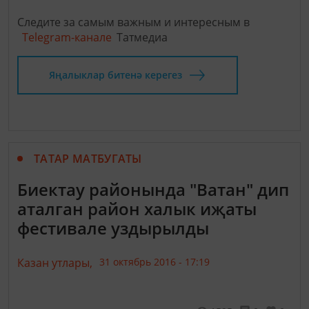
Следите за самым важным и интересным в
Telegram-канале
Татмедиа
Яңалыклар битенә керегез
ТАТАР МАТБУГАТЫ
Биектау районында "Ватан" дип
аталган район халык иҗаты
фестивале уздырылды
Казан утлары,
31 октябрь 2016 - 17:19