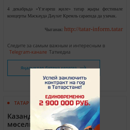
4 декабрьдә «Үзгәреш җиле» татар җыры фестивале
концерты Мәскәүдә Дәүләт Кремль сараенда да узачак.
http://tatar-inform.tatar
Чыганак:
Следите за самым важным и интересным в
Telegram-канале
Татмедиа
Яңалыклар битенә керегез
ТАТАР МАТБУГАТЫ
Казанда Татарстан
мөселманнары Диния