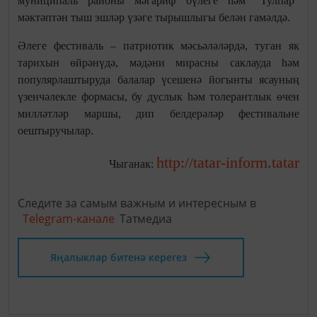
муниципаль районы мәгариф бүлеге һәм “Тулпар”
мәктәптән тыш эшләр үзәге тырышлыгы белән гамәлдә.
Әлеге фестиваль – патриотик мәсьәләләрдә, туган як
тарихын өйрәнүдә, мәдәни мирасны саклауда һәм
популярлаштыруда балалар үсешенә йогынты ясауның
үзенчәлекле формасы, бу дуслык һәм толерантлык өчен
милләтләр маршы, дип белдерәләр фестивальне
оештыручылар.
http://tatar-inform.tatar
Чыганак:
Следите за самым важным и интересным в
Telegram-канале
Татмедиа
Яңалыклар битенә керегез