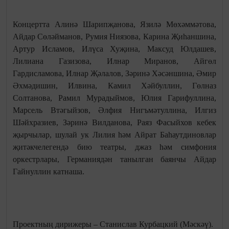
Концертта Алинә Шарипҗанова, Язилә Мөхәммәтова,
Айдар Сөләйманов, Румия Ниязова, Карина Җиһаншина,
Артур Исламов, Илүса Хуҗина, Максуд Юлдашев,
Лилиана Газизова, Илнар Миранов, Айгөл
Гардисламова, Илнар Җәлалов, Зәринә Хәсәншина, Әмир
Әхмәдишин, Илвина, Камил Хәйбуллин, Гөлназ
Солтанова, Рамил Мурадыймов, Юлия Гарифуллина,
Марсель Втәгыйзов, Әлфия Нигъмәтуллина, Илгиз
Шәйхразиев, Зәринә Вилданова, Раяз Фасыйхов кебек
җырчылар, шулай ук Лилия һәм Айрат Баһаутдиновлар
җитәкчелегендә бию театры, джаз һәм симфония
оркестрлары, Германиядән танылган баянчы Айдар
Гайнуллин катнаша.
Проектның дирижеры – Станислав Курбацкий (Мәскәү).