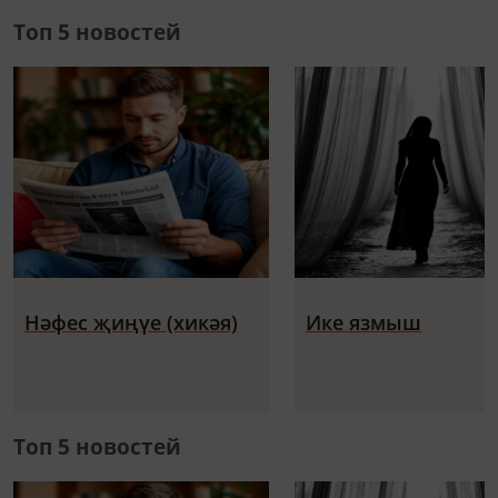
Топ 5 новостей
Нәфес җиңүе (хикәя)
Ике язмыш
Топ 5 новостей