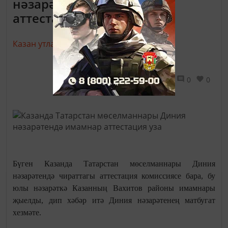
нәзарәтендә имамнар
аттестация уза
Казан утлары,
31 октябрь 2016 - 17:36
1675
0
0
Бүген Казанда Татарстан мөселманнары Диния
нәзарәтендә чираттагы аттестация комиссиясе бара, бу
юлы нәзарәткә Казанның Вахитов районы имамнары
җыелды, дип хәбәр итә Диния нәзарәтенең матбугат
хезмәте.