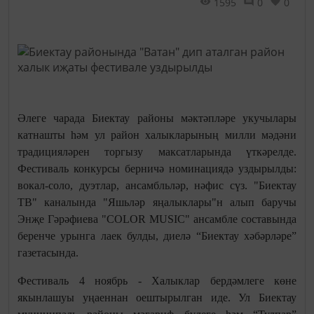
1595
0
0
Әлеге чарада Биектау районы мәктәпләре укучылары
катнашты һәм ул район халыкларының милли мәдәни
традицияләрен торгызу максатларында үткәрелде.
Фестиваль конкурсы берничә номинациядә уздырылды:
вокал-соло, дуэтлар, ансамбльләр, нәфис сүз. "Биектау
ТВ" каналында "Яшьләр яңалыклары"н алып баручы
Энҗе Гәрәфиева "COLOR MUSIC" ансамбле составында
беренче урынга лаек булды, диелә “Биектау хәбәрләре”
газетасында.
Фестиваль 4 ноябрь - Халыклар бердәмлеге көне
якынлашуы уңаеннан оештырылган иде. Ул Биектау