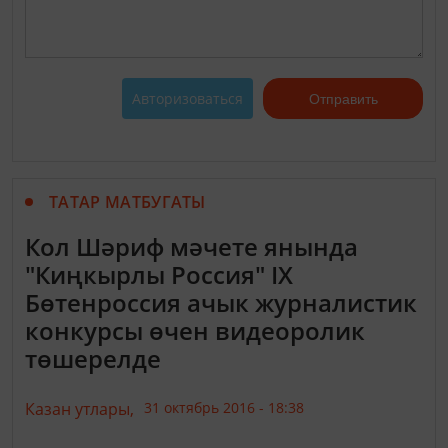
Авторизоваться
Отправить
ТАТАР МАТБУГАТЫ
Кол Шәриф мәчете янында
"Киңкырлы Россия" IX
Бөтенроссия ачык журналистик
конкурсы өчен видеоролик
төшерелде
Казан утлары,
31 октябрь 2016 - 18:38