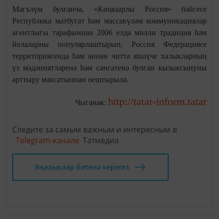
Мәгълүм булганча, «Киңкырлы Россия» бәйгесе
Республика матбугат һәм массакүләм коммуникацияләр
агентлыгы тарафыннан 2006 елда милли традиция һәм
йолаларны популярлаштырып, Россия Федерациясе
территориясендә һәм аннан читтә яшәүче халыкларның
үз мәдәниятләренә һәм сәнгатенә булган кызыксынуны
арттыру максатыннан оештырыла.
http://tatar-inform.tatar
Чыганак:
Следите за самым важным и интересным в
Telegram-канале
Татмедиа
Яңалыклар битенә керегез