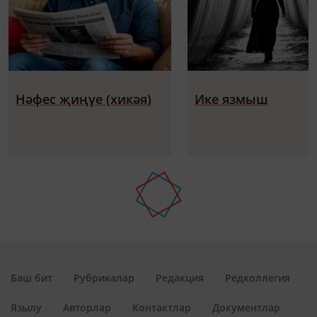
Нәфес җиңүе (хикәя)
Ике язмыш
Баш бит
Рубрикалар
Редакция
Редколлегия
Язылу
Авторлар
Контактлар
Документлар