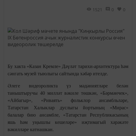
1521
0
0
Бу хакта «Казан Кремле» Дәүләт тарихи-архитектура һәм
сәнгать музей тыюлыгы сайтында хәбәр ителде.
Әлеге видеороликта үз мәдәниятләре белән
таныштыручы 40 милләт вәкиле төшкән, «Бәрмәнчек»,
«Айбагыр», «Риваять» фольклор ансамбльләре,
Татарстан Халыклар дуслыгы йортының «Мирас»
балалар бию ансамбле, «Татарстан Республикасының
яшь һәм уңышлы кешеләре» иҗтимагый хәрәкәте
вәкилләре катнашкан.