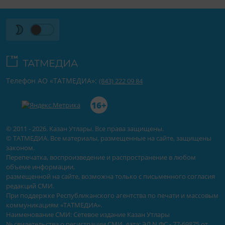
Телефон АО «ТАТМЕДИА»:
(843) 222 09 84
16+
© 2011 - 2026. Казан Утлары. Все права защищены.
© ТАТМЕДИА. Все материалы, размещенные на сайте, защищены
законом.
Перепечатка, воспроизведение и распространение в любом
объеме информации,
размещенной на сайте, возможна только с письменного согласия
редакций СМИ.
При поддержке Республиканского агентства по печати и массовым
коммуникациям «ТАТМЕДИА».
Наименование СМИ: Сетевое издание Казан Утлары
№ свидетельства о регистрации СМИ, дата: ЭЛ N ФС - 77-69875 от