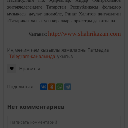
Насыйбуллин һ.б. җырчылар, Айдар Фәйзрахманов
җитәкчелегендәге Татарстан Республикасы фольклор
музыкасы дәүләт ансамбле, Ринат Халитов җитәкләгән
«Татарика» халык уен кораллары оркестры да катнаша.
http://www.shahrikazan.com
Чыганак:
Иң мөһим һәм кызыклы язмаларны Татмедиа
Telegram-каналында
укыгыз
Нравится
Поделиться:
Нет комментариев