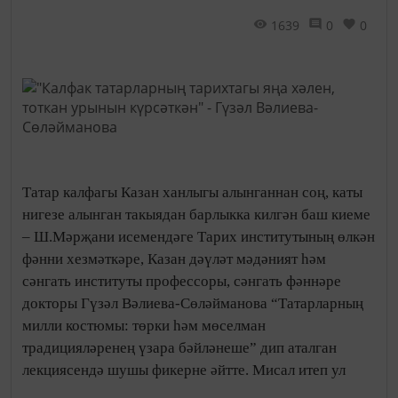
1639
0
0
Татар калфагы Казан ханлыгы алынганнан соң, каты
нигезе алынган такыядан барлыкка килгән баш киеме
– Ш.Мәрҗани исемендәге Тарих институтының өлкән
фәнни хезмәткәре, Казан дәүләт мәдәният һәм
сәнгать институты профессоры, сәнгать фәннәре
докторы Гүзәл Вәлиева-Сөләйманова “Татарларның
милли костюмы: төрки һәм мөселман
традицияләренең үзара бәйләнеше” дип аталган
лекциясендә шушы фикерне әйтте. Мисал итеп ул