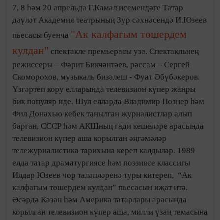
7, 8 һәм 20 апрельда Г.Камал исемендәге Татар
дәүләт Академия театрының Зур сәхнәсендә И.Юзеев
"
Ак калфагым төшердем
пьесасы буенча
кулдан"
спектакле премьерасы уза. Спектакльнең
режиссеры – Фәрит Бикчәнтәев, рәссам – Сергей
Скоморохов, музыкаль бизәлеш - Фуат Әбүбәкеров.
Үзгәртеп кору елларында телевизион күпер жанры
бик популяр иде. Шул елларда Владимир Познер һәм
Фил Донахью кебек танылган журналистлар алып
барган, СССР һәм АКШның гади кешеләре арасында
телевизион күпер аша корылган әңгәмәләр
тележурналистика тарихына кереп калдылар. 1989
елда татар драматургиясе һәм поэзиясе классигы
Илдар Юзеев чор таләпләренә туры китереп, “Ак
калфагым төшердем кулдан” пьесасын иҗат итә.
Әсәрдә Казан һәм Америка татарлары арасында
корылган телевизион күпер аша, милли үзаң темасына