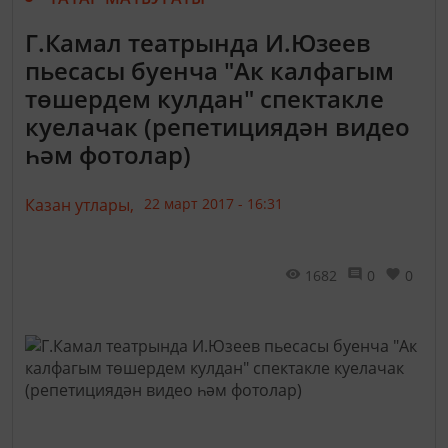
Г.Камал театрында И.Юзеев
пьесасы буенча "Ак калфагым
төшердем кулдан" спектакле
куелачак (репетициядән видео
һәм фотолар)
Казан утлары,
22 март 2017 - 16:31
1682
0
0