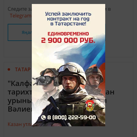
Следите за самым важным и интересным в
Telegram-канале
Татмедиа
Яңалыклар битенә керегез
ТАТАР МАТБУГАТЫ
"Калфак татарларның
тарихтагы яңа хәлен, тоткан
урынын күрсәткән" - Гүзәл
Вәлиева-Сөләйманова
Казан утлары,
22 март 2017 - 17:16