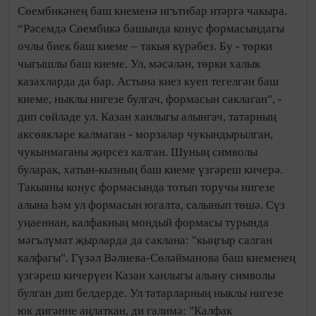
Сөембикәнең баш киеменә игътибар итәргә чакыра.
“Рәсемдә Сөембикә башында конус формасындагы
очлы биек баш киеме – такыя күрәбез. Бу - төрки
чыгышлы баш киеме. Ул, мәсәлән, төрки халык
казахларда да бар. Астына киез куеп тегелгән баш
киеме, ныклы нигезе булгач, формасын саклаган", -
дип сөйләде ул. Казан ханлыгы алынгач, татарның
аксөякләре калмаган - морзалар чукындырылган,
чукынмаганы җирсез калган. Шуның символы
буларак, хатын-кызның баш киеме үзгәреш кичерә.
Такыяны конус формасында тотып торучы нигезе
алына һәм ул формасын югалта, салынып төшә. Сүз
уңаеннан, калфакның мондый формасы турында
мәгълүмат җырларда да саклана: "кыңгыр салган
калфагы". Гүзәл Вәлиева-Сөләйманова баш киеменең
үзгәреш кичерүен Казан ханлыгы алыну символы
булган дип белдерде. Ул татарларның ныклы нигезе
юк дигәнне аңлаткан, ди галимә: "Калфак