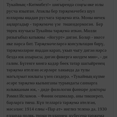
Тукайның «Китмибез!» шигырендә соңгы ике юлы
русча язылган. Атаклы бер тәрҗемәчебез шул
юлларны яңадан русчага тәрҗемә итә. Моны ничек
аңларгадыр - тәрҗемәче үзе төшендермәгән. Бер
төрек язучысы Тукайны тәрҗемә иткән. Милли
ризыгыбыз катыкны «йогурт» дигән. Болар - икесе
ике нәрсә бит. Тәрҗемәчеләргә консультация бирү,
тәрҗемәләрне яңадан карап, укып чыгу дигән нәрсә
бездә юк ахырысы, дигән фикергә килдем мин», - ди
галим. Бүгенге көнгә кадәр бөек татар шагыйренең
тәрҗемә ителгән әсәрләре хакында да тулы
мәгълүмат юклыгы үзен сиздерә. «Тукайның күпме
әсәре тәрҗемә кылынганы турындагы саннарга
юлыкканым юк, - диде филология фәннәре докторы
Рәмил Исламов. - Фәнни оешмалар, аны тикшереп,
барларга тиеш. Күп телләргә тәрҗемә ителгән,
мәсәлән: 1914 елны «Пар ат» инглиз теленә дә, 1930
елларда поляк, төрки телләрнең күбесенә тәрҗемә