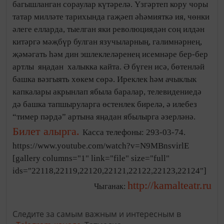
багышланган сораулар күтәрелә. Үзгәртеп кору чоры
татар милләте тарихында гаҗәеп әһәмияткә ия, чөнки
әлеге елларда, тыелган яки революциядән соң илдән
китәргә мәҗбүр булган язучыларның, галимнәрнең,
җәмәгать һәм дин эшлеклеләренең исемнәре бер-бер
артлы яңадан халыкка кайта. Ә бүген исә, бөтенләй
башка вәзгыять хөкем сөрә. Иреклек һәм ачыклык
капкалары акрынлап ябыла баралар, телевидениедә
дә башка тапшыруларга өстенлек бирелә, ә илебез
“тимер пәрдә” артына яңадан ябылырга әзерләнә.
Билет алырга.
Касса телефоны: 293-03-74.
https://www.youtube.com/watch?v=N9MBnsvirlE
[gallery columns="1" link="file" size="full"
ids="22118,22119,22120,22121,22122,22123,22124"]
http://kamalteatr.ru
Чыганак:
Следите за самым важным и интересным в