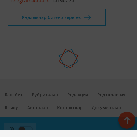
Telegram-канале
Татмедиа
Яңалыклар битенә керегез
Баш бит
Рубрикалар
Редакция
Редколлегия
Язылу
Авторлар
Контактлар
Документлар