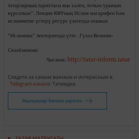
татарларның тарихтагы яңа хәлен, тоткан урынын
күрсәткән”. Лекция КФУның Ислам мәгарифен һәм
исламиятне үстерү ресурс үзәгендә оешкан
“Исламика” лекториендә үтте.
Гүзәл Вәлиева-
Сөләйманова
http://tatar-inform.tatar
Чыганак:
Следите за самым важным и интересным в
Telegram-канале
Татмедиа
Яңалыклар битенә керегез
ТАТАР МАТБУГАТЫ