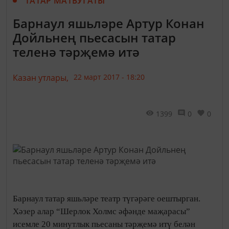
ТАТАР МАТБУГАТЫ
Барнаул яшьләре Артур Конан
Дойльнең пьесасын татар
теленә тәрҗемә итә
Казан утлары,
22 март 2017 - 18:20
1399
0
0
Барнаул татар яшьләре театр түгәрәге оештырган.
Хәзер алар “Шерлок Холмс әфәнде маҗарасы”
исемле 20 минутлык пьесаны тәрҗемә итү белән