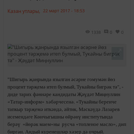
Казан утлары,
22 март 2017 - 18:53
1338
0
0
"Шигырь җанрында язылган әсәрне гомумән йөз
процент тәрҗемә итеп булмый, Тукайны бигрәк тә", -
диде тарих фәннәре кандидаты Җәүдәт Миңнуллин
«Татар-информ» хәбәрчесенә. «Тукайны беренче
тапкыр тәрҗемә иткәндә, әйтик, Мәскәүдә Лазарев
исемендәге Көнчыгышны өйрәнү институтында
берәү «йөрәк маем»ны русча «топленое масло», дип
биргән. Андый күренешләр хәзер дә очрый.