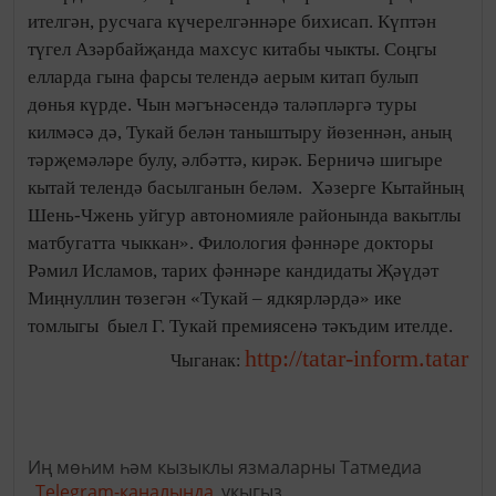
ителгән, русчага күчерелгәннәре бихисап. Күптән
түгел Азәрбайҗанда махсус китабы чыкты. Соңгы
елларда гына фарсы телендә аерым китап булып
дөнья күрде. Чын мәгънәсендә таләпләргә туры
килмәсә дә, Тукай белән таныштыру йөзеннән, аның
тәрҗемәләре булу, әлбәттә, кирәк. Берничә шигыре
кытай телендә басылганын беләм. Хәзерге Кытайның
Шень-Чжень уйгур автономияле районында вакытлы
матбугатта чыккан». Филология фәннәре докторы
Рәмил Исламов, тарих фәннәре кандидаты Җәүдәт
Миңнуллин төзегән «Тукай – ядкярләрдә» ике
томлыгы быел Г. Тукай премиясенә тәкъдим ителде.
http://tatar-inform.tatar
Чыганак:
Иң мөһим һәм кызыклы язмаларны Татмедиа
Telegram-каналында
укыгыз