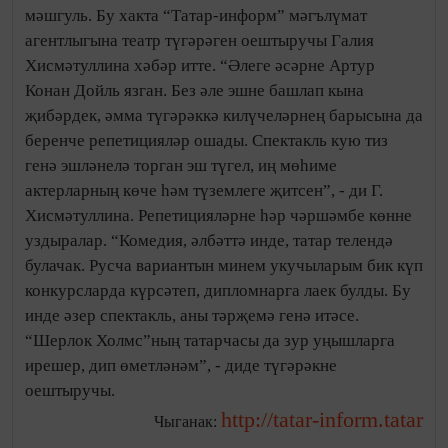
мәшгуль. Бу хакта “Татар-информ” мәгълүмат
агентлыгына театр түгәрәген оештыручы Галия
Хисмәтуллина хәбәр итте. “Әлеге әсәрне Артур
Конан Дойль язган. Без әле эшне башлап кына
җибәрдек, әмма түгәрәккә килүчеләрнең барысына да
беренче репетицияләр ошады. Спектакль кую тиз
генә эшләнелә торган эш түгел, иң мөһиме
актерларның көче һәм түземлеге җитсен”, - ди Г.
Хисмәтуллина. Репетицияләрне һәр чәршәмбе көнне
уздыралар. “Комедия, әлбәттә инде, татар телендә
булачак. Русча вариантын минем укучыларым бик күп
конкурсларда күрсәтеп, дипломнарга лаек булды. Бу
инде әзер спектакль, аны тәрҗемә генә итәсе.
“Шерлок Холмс”ның татарчасы да зур уңышларга
ирешер, дип өметләнәм”, - диде түгәрәкне
оештыручы.
http://tatar-inform.tatar
Чыганак: