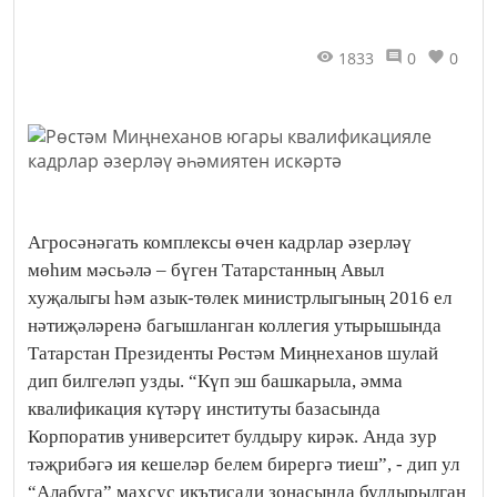
1833
0
0
Агросәнәгать комплексы өчен кадрлар әзерләү
мөһим мәсьәлә – бүген Татарстанның Авыл
хуҗалыгы һәм азык-төлек министрлыгының 2016 ел
нәтиҗәләренә багышланган коллегия утырышында
Татарстан Президенты Рөстәм Миңнеханов шулай
дип билгеләп узды. “Күп эш башкарыла, әмма
квалификация күтәрү институты базасында
Корпоратив университет булдыру кирәк. Анда зур
тәҗрибәгә ия кешеләр белем бирергә тиеш”, - дип ул
“Алабуга” махсус икътисади зонасында булдырылган