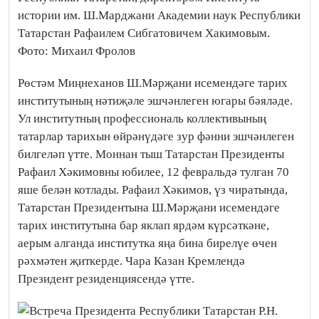
Рөстәм Миңнеханов Ш.Мәрҗани исемендәге тарих
институтының нәтиҗәле эшчәнлеген югары бәяләде.
Ул институтның профессиональ коллективының
татарлар тарихын өйрәнүдәге зур фәнни эшчәнлеген
билгеләп үтте. Моннан тыш Татарстан Президенты
Рафаил Хәкимовны юбилее, 12 февральдә тулган 70
яше белән котлады. Рафаил Хәкимов, үз чиратында,
Татарстан Президентына Ш.Мәрҗани исемендәге
тарих институтына бар яклап ярдәм күрсәткәне,
аерым алганда институтка яңа бина бирелүе өчен
рәхмәтен җиткерде. Чара Казан Кремлендә
Президент резиденциясендә үтте.