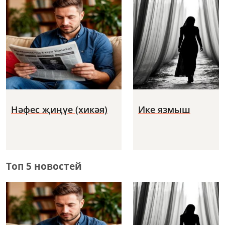
Нәфес җиңүе (хикәя)
Ике язмыш
Топ 5 новостей