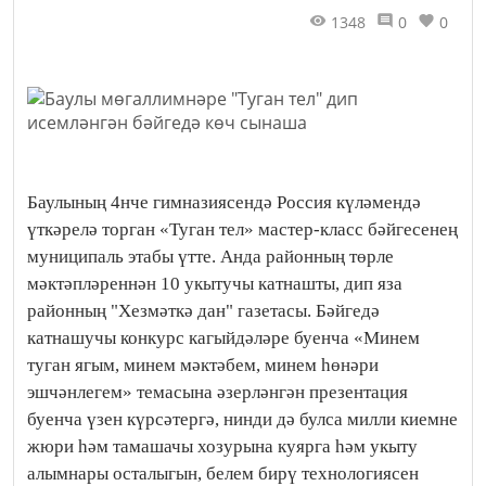
1348
0
0
Баулының 4нче гимназиясендә Россия күләмендә
үткәрелә торган «Туган тел» мастер-класс бәйгесенең
муниципаль этабы үтте. Анда районның төрле
мәктәпләреннән 10 укытучы катнашты, дип яза
районның "Хезмәткә дан" газетасы. Бәйгедә
катнашучы конкурс кагыйдәләре буенча «Минем
туган ягым, минем мәктәбем, минем һөнәри
эшчәнлегем» темасына әзерләнгән презентация
буенча үзен күрсәтергә, нинди дә булса милли киемне
жюри һәм тамашачы хозурына куярга һәм укыту
алымнары осталыгын, белем бирү технологиясен