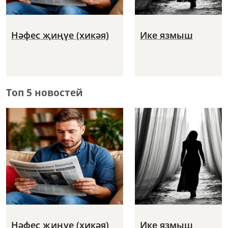
Нәфес җиңүе (хикәя)
Ике язмыш
Топ 5 новостей
Нәфес җиңүе (хикәя)
Ике язмыш