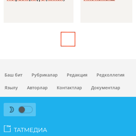
Баш бит
Рубрикалар
Редакция
Редколлегия
Язылу
Авторлар
Контактлар
Документлар