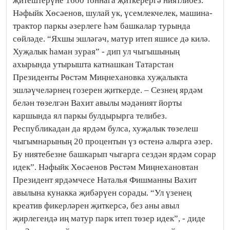
җитештерүне 1600 тоннага җиткерергә ниятлибез.
Нәфыйк Хөсәенов, шулай ук, үсемлекчелек, машина-
трактор паркы әзерлеге һәм башкалар турында
сөйләде. “Яхшы эшләгәч, матур итеп яшисе дә килә.
Хуҗалык һаман зурая” - дип ул чыгышының
ахырында утырышта катнашкан Татарстан
Президенты Рөстәм Миңнехановка хуҗалыкта
эшләүчеләрнең гозерен җиткерде. – Сезнең ярдәм
белән төзелгән Вахит авылы мәдәният йорты
каршында ял паркы булдырырга телибез.
Республикадан да ярдәм булса, хуҗалык төзелеш
чыгымнарының 20 процентын үз өстенә алырга әзер.
Бу ниятебезне башкарып чыгарга сездән ярдәм сорар
идек”. Нәфыйк Хөсәенов Рөстәм Миңнехановтан
Президент ярдәмчесе Наталья Фишманны Вахит
авылына кунакка җибәрүен сорады. “Ул үзенең
креатив фикерләрен җиткерсә, без аны авыл
җирлегендә иң матур парк итеп төзер идек”, - диде