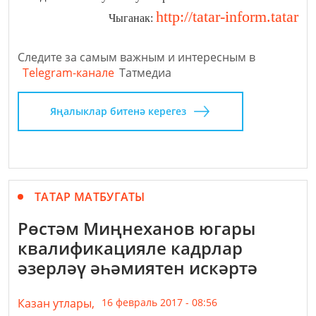
http://tatar-inform.tatar
Чыганак:
Следите за самым важным и интересным в
Telegram-канале
Татмедиа
Яңалыклар битенә керегез
ТАТАР МАТБУГАТЫ
Рөстәм Миңнеханов югары
квалификацияле кадрлар
әзерләү әһәмиятен искәртә
Казан утлары,
16 февраль 2017 - 08:56