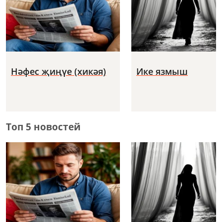
Нәфес җиңүе (хикәя)
Ике язмыш
Топ 5 новостей