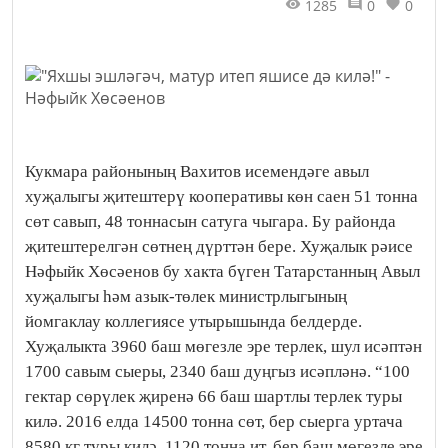
1285
0
0
Кукмара районының Вахитов исемендәге авыл
хуҗалыгы җитештерү кооперативы көн саен 51 тонна
сөт савып, 48 тоннасын сатуга чыгара. Бу районда
җитештерелгән сөтнең дүрттән бере. Хуҗалык рәисе
Нәфыйк Хөсәенов бу хакта бүген Татарстанның Авыл
хуҗалыгы һәм азык-төлек министрлыгының
йомгаклау коллегиясе утырышында белдерде.
Хуҗалыкта 3960 баш мөгезле эре терлек, шул исәптән
1700 савым сыеры, 2340 баш дуңгыз исәпләнә. “100
гектар сөрүлек җиренә 66 баш шартлы терлек туры
килә. 2016 елда 14500 тонна сөт, бер сыерга уртача
8580 кг туры килә. 1120 тонна ит, бер баш мөгезле эре