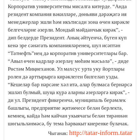
Корпоратив университетны мисалга китерде. “Анда
резидент компания вәкилләре, дөньяви дәрәҗәгә ия
менеджерлар эшли һәм икътисади зона өчен кирәкле
белгечләрне әзерли. Мондый мәйданчык кирәк”, -
дип белдерде Президент. Аның әйтүенчә, бүген күп
кенә эре сәнәгать компанияләренең, шул исәптән
“Татнефть”нең дә корпоратив университетлары бар.
“Авыл өчен кадрлар әзерләү мөһим мәсьәлә”, - диде
Рөстәм Миңнеханов. Ул махсус урта уку йортлары
ролен дә арттырырга кирәклеген билгеләп узды.
“Кешеләр бар нәрсәне хәл итә, алар булмаса бернәрсә
эшләп булмый, шуңа күрә аларны әзерләргә кирәк”, -
ди ул. Президент фикеренчә, муниципаль берәмлек
башлыгы, предприятие җитәкчесе белән берлектә,
кемнең, кайда һәм кайчан укыячагы белән тирәннән
шөгыльләнмәсә, бу тема һәрвакыт киеренке булачак.
http://tatar-inform.tatar
Чыганак: