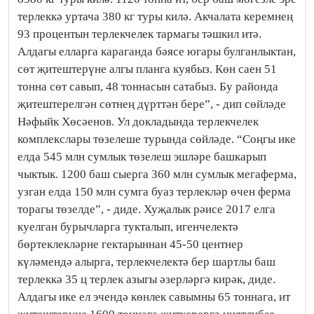
терлеккә уртача 380 кг туры килә. Акчалата керемнең
93 процентын терлекчелек тармагы тәшкил итә.
Алдагы елларга караганда бәясе югары булганлыктан,
сөт җитештерүне алгы планга куябыз. Көн саен 51
тонна сөт савып, 48 тоннасын сатабыз. Бу районда
җитештерелгән сөтнең дүрттән бере”, - дип сөйләде
Нәфыйк Хөсәенов. Ул докладында терлекчелек
комплекслары төзелеше турында сөйләде. “Соңгы ике
елда 545 млн сумлык төзелеш эшләре башкарып
чыктык. 1200 баш сыерга 360 млн сумлык мегаферма,
узган елда 150 млн сумга буаз терлекләр өчен ферма
торагы төзелде”, - диде. Хуҗалык рәисе 2017 елга
куелган бурычларга тукталып, игенчелектә
бөртеклекләрне гектарыннан 45-50 центнер
күләмендә алырга, терлекчелектә бер шартлы баш
терлеккә 35 ц терлек азыгы әзерләргә кирәк, диде.
Алдагы ике ел эчендә көнлек савымны 65 тоннага, ит