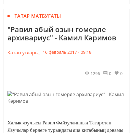
ТАТАР МАТБУГАТЫ
"Равил абый озын гомерле
архивариус" - Камил Кәримов
Казан утлары,
16 февраль 2017 - 09:18
1296
0
0
Халык язучысы Равил Фәйзуллинның Татарстан
Язучылар берлеге турындагы яңа китабының дәвамы