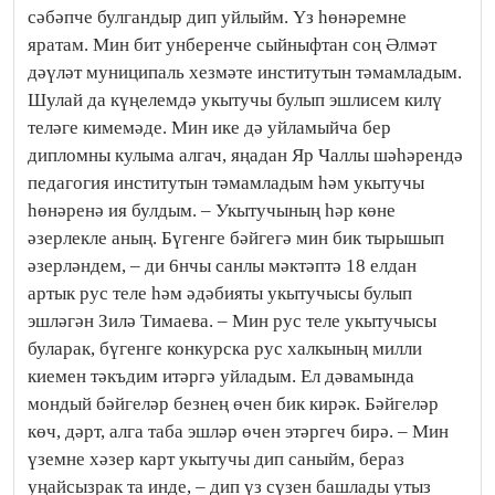
сәбәпче булгандыр дип уйлыйм. Үз һөнәремне
яратам. Мин бит унберенче сыйныфтан соң Әлмәт
дәүләт муниципаль хезмәте институтын тәмамладым.
Шулай да күңелемдә укытучы булып эшлисем килү
теләге кимемәде. Мин ике дә уйламыйча бер
дипломны кулыма алгач, яңадан Яр Чаллы шәһәрендә
педагогия институтын тәмамладым һәм укытучы
һөнәренә ия булдым. – Укытучының һәр көне
әзерлекле аның. Бүгенге бәйгегә мин бик тырышып
әзерләндем, – ди 6нчы санлы мәктәптә 18 елдан
артык рус теле һәм әдәбияты укытучысы булып
эшләгән Зилә Тимаева. – Мин рус теле укытучысы
буларак, бүгенге конкурска рус халкының милли
киемен тәкъдим итәргә уйладым. Ел дәвамында
мондый бәйгеләр безнең өчен бик кирәк. Бәйгеләр
көч, дәрт, алга таба эшләр өчен этәргеч бирә. – Мин
үземне хәзер карт укытучы дип саныйм, бераз
уңайсызрак та инде, – дип үз сүзен башлады утыз