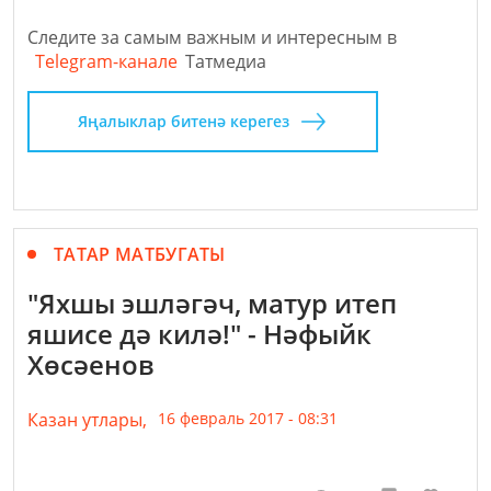
Следите за самым важным и интересным в
Telegram-канале
Татмедиа
Яңалыклар битенә керегез
ТАТАР МАТБУГАТЫ
"Яхшы эшләгәч, матур итеп
яшисе дә килә!" - Нәфыйк
Хөсәенов
Казан утлары,
16 февраль 2017 - 08:31