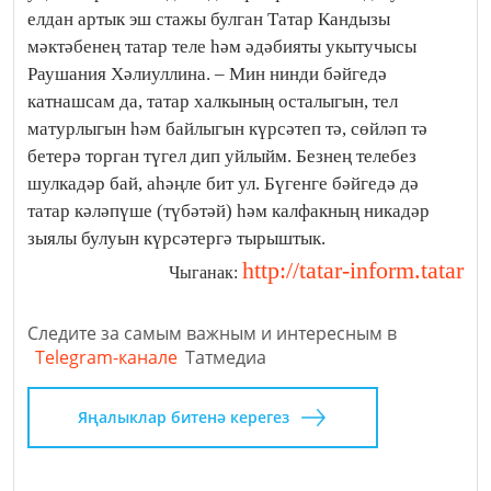
елдан артык эш стажы булган Татар Кандызы
мәктәбенең татар теле һәм әдәбияты укытучысы
Раушания Хәлиуллина. – Мин нинди бәйгедә
катнашсам да, татар халкының осталыгын, тел
матурлыгын һәм байлыгын күрсәтеп тә, сөйләп тә
бетерә торган түгел дип уйлыйм. Безнең телебез
шулкадәр бай, аһәңле бит ул. Бүгенге бәйгедә дә
татар кәләпүше (түбәтәй) һәм калфакның никадәр
зыялы булуын күрсәтергә тырыштык.
http://tatar-inform.tatar
Чыганак:
Следите за самым важным и интересным в
Telegram-канале
Татмедиа
Яңалыклар битенә керегез