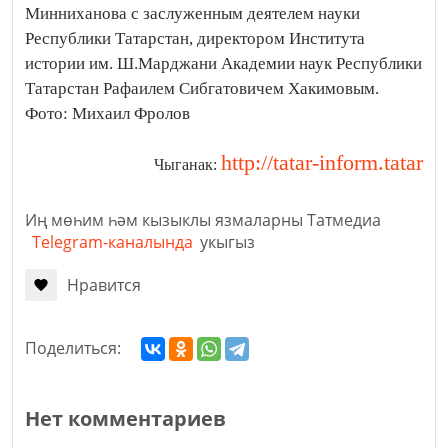
http://tatar-inform.tatar
Чыганак:
Иң мөһим һәм кызыклы язмаларны Татмедиа
Telegram-каналында
укыгыз
Нравится
Поделиться:
Нет комментариев