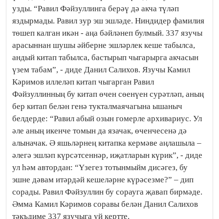
узды. “Равил Фәйзуллинга берәү дә акча түләп
яздырмады. Равил зур эш эшләде. Ниндидер фамилия
төшеп калган икән - аңа бәйләнеп булмый. 337 язучы
арасыннан шушы әйберне эшләрлек кеше табылса,
андый китап табылса, бастырып чыгарырга акчасын
үзем табам”, - диде Данил Салихов. Язучы Камил
Кәримов иллеләп китап чыгарган Равил
Фәйзуллинның бу китап өчен сөенүен сурәтләп, аның
бер китап белән генә тукталмаячагына ышаныч
белдерде: “Равил абый озын гомерле архивариус. Ул
әле аның икенче томын да язачак, өченчесенә дә
алыначак. Ә яшьләрнең китапка кермәве аңлашыла –
әлегә эшләп күрсәтсеннәр, иҗатларын күрик”, - диде
ул һәм автордан: “Үзегез тотынмыйм дисәгез, бу
эшне дәвам итәрдәй кешеләрне күрәсезме?” – дип
сорады. Равил Фәйзуллин бу сорауга җавап бирмәде.
Әмма Камил Кәримов соравы белән Данил Салихов
тәкъдиме 337 язучыга уй кертте.