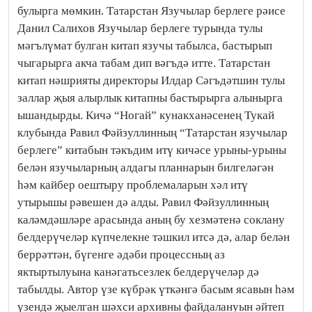
булырга мөмкин. Татарстан Язучылар берлеге рәисе
Данил Салихов Язучылар берлеге турында тулы
мәгълүмат булган китап язучы табылса, бастырып
чыгарырга акча табам дип вәгъдә итте. Татарстан
китап нәшрияты директоры Илдар Сәгъдәтшин тулы
заллар җыя алырлык китапны бастырырга алынырга
ышандырды. Кичә “Ногай” кунакханәсенең Тукай
клубында Равил Фәйзуллинның “Татарстан язучылар
берлеге” китабын тәкъдим итү кичәсе урыны-урыны
белән язучыларның алдагы планнарын билгеләгән
һәм кайбер оештыру проблемаларын хәл итү
утырышы рәвешен дә алды. Равил Фәйзуллинның
каләмдәшләре арасында аның бу хезмәтенә соклану
белдерүчеләр күпчелекне тәшкил итсә дә, алар белән
беррәттән, бүгенге әдәби процессның аз
яктыртылуына канәгатьсезлек белдерүчеләр дә
табылды. Автор үзе күбрәк үткәнгә басым ясавын һәм
үзендә җыелган шәхси архивны файдалануын әйтеп