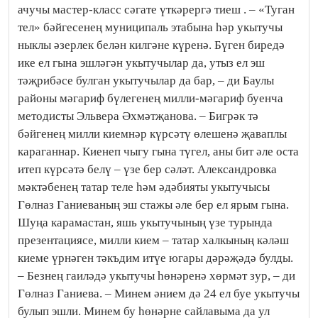
ачучы мастер-класс сәгате үткәрергә тиеш . – «Туган
тел» бәйгесенең муниципаль этабына һәр укытучы
ныклы әзерлек белән килгәне күренә. Бүген биредә
ике ел гына эшләгән укытучылар да, утыз ел эш
тәҗрибәсе булган укытучылар да бар, – ди Баулы
районы мәгариф бүлегенең милли-мәгариф буенча
методисты Эльвера Әхмәтҗанова. – Бигрәк тә
бәйгенең милли киемнәр күрсәтү өлешенә җаваплы
караганнар. Киенеп чыгу гына түгел, аны бит әле оста
итеп күрсәтә белү – үзе бер сәләт. Александровка
мәктәбенең татар теле һәм әдәбияты укытучысы
Гөлназ Ганиеваның эш стажы әле бер ел ярым гына.
Шуңа карамастан, яшь укытучының үзе турында
презентациясе, милли кием – татар халкының кәләш
киеме үрнәген тәкъдим итүе югары дәрәҗәдә булды.
– Безнең гаиләдә укытучы һөнәренә хөрмәт зур, – ди
Гөлназ Ганиева. – Минем әнием дә 24 ел буе укытучы
булып эшли. Минем бу һөнәрне сайлавыма да ул