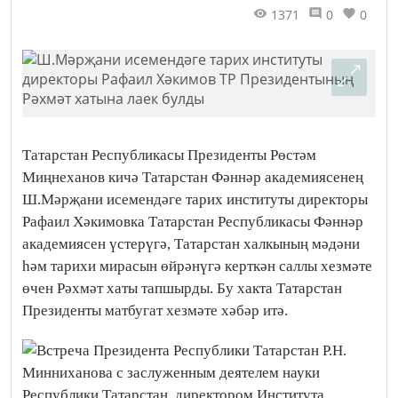
1371
0
0
Татарстан Республикасы Президенты Рөстәм
Миңнеханов кичә Татарстан Фәннәр академиясенең
Ш.Мәрҗани исемендәге тарих институты директоры
Рафаил Хәкимовка Татарстан Республикасы Фәннәр
академиясен үстерүгә, Татарстан халкының мәдәни
һәм тарихи мирасын өйрәнүгә керткән саллы хезмәте
өчен Рәхмәт хаты тапшырды. Бу хакта Татарстан
Президенты матбугат хезмәте хәбәр итә.