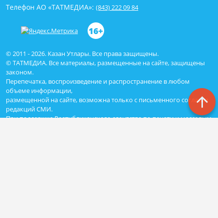
Телефон АО «ТАТМЕДИА»:
(843) 222 09 84
16+
© 2011 - 2026. Казан Утлары. Все права защищены.
© ТАТМЕДИА. Все материалы, размещенные на сайте, защищены
законом.
Перепечатка, воспроизведение и распространение в любом
объеме информации,
размещенной на сайте, возможна только с письменного согласия
редакций СМИ.
При поддержке Республиканского агентства по печати и массовым
коммуникациям «ТАТМЕДИА».
Наименование СМИ: Сетевое издание Казан Утлары
№ свидетельства о регистрации СМИ, дата: ЭЛ N ФС - 77-69875 от
29.05.2017
выдано Федеральной службой по надзору в сфере связи,
информационных технологий и массовых коммуникаций
ФИО главного редактора: Гимадиев Алмаз Марсович
Адрес редакции: 420066, Казань, Декабристов 2
Телефон редакции: (843)222-05-50 (дополнительно: 1618)
e-mail: kazanutlari@yandex.ru