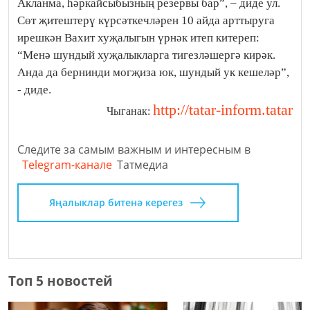
Акланма, һәркайсыбызның резервы бар”, – диде ул.
Сөт җитештерү күрсәткечләрен 10 айда арттыруга
ирешкән Вахит хуҗалыгын үрнәк итеп китереп:
“Менә шундый хуҗалыкларга тигезләшергә кирәк.
Анда да бернинди могҗиза юк, шундый ук кешеләр”,
- диде.
http://tatar-inform.tatar
Чыганак:
Следите за самым важным и интересным в
Telegram-канале
Татмедиа
Яңалыклар битенә керегез
Топ 5 новостей