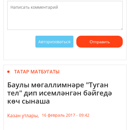
Авторизоваться
Отправить
ТАТАР МАТБУГАТЫ
Баулы мөгаллимнәре "Туган
тел" дип исемләнгән бәйгедә
көч сынаша
Казан утлары,
16 февраль 2017 - 09:42