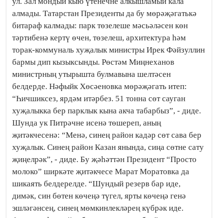
ул. Зал мондый кыю үтенечне алкышламый кала
алмады. Татарстан Президенты да бу мөрәҗәгатькә
битараф калмады: парк төзелеше мәсьәләсен көн
тәртибенә кертү өчен, төзелеш, архитектура һәм
торак-коммуналь хуҗалык министры Ирек Фәйзуллин
бармы дип кызыксынды. Рөстәм Миңнеханов
министрның утырышта булмавына шелтәсен
белдерде. Нәфыйк Хөсәеновка мөрәҗәгать итеп:
“Һичшиксез, ярдәм итәрбез. 51 тонна сөт сауган
хуҗалыкка бер парклык кына акча табарбыз”, - диде.
Шунда ук Питрәчне исенә төшереп, аның
җитәкчесенә: “Менә, синең район кадәр сөт сава бер
хуҗалык. Синең район Казан янында, сиңа сөтне сату
җиңелрәк”, - диде. Бу җәһәттән Президент “Просто
молоко” ширкәте җитәкчесе Марат Моратовка да
шикаять белдерелде. “Шундый резерв бар иде,
димәк, син бөтен көчеңә түгел, ярты көчеңә генә
эшләгәнсең, синең мөмкинлекләрең күбрәк иде.