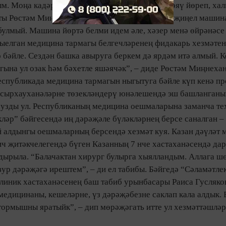
. Моңа кадәр көн саен сигез чакрым юлны җәяү йөреп, хал
ы Рөстәм Миңнеханов көтелмә­гән бүләк ясап, җиңел машина
улмый. Машина йөртә белми идем әле, хәзер менә өйрәнәсе 
ыелган медицина тармагы белгечләренең фидакарь хезмәтен
 бәй­ле. Сездән башка авыруга беркем дә ярдәм итә алмый. 
гына ул озак һәм бә­хетле яшәячәк”, – диде Рөстәм Миңнеха
спубликада медицина тармагын ныгытуга бәй­ле күп кенә п
ә сыр­хауханәләрне төзеклән­дерү юнәлешендә эш башланганы
п узды ул. Республиканың медицина оешмаларына заманча т
кләр” бәйгесендә иң дәрәҗәле бүләкләрнең берсе саналган –
ый алдынгы оешмаларның берсендә хез­мәт куя. Казан дәүләт
 җитәкчелегендә бүген Казан­ның 7 нче хастаха­нә­сендә да­
уздырыла. “Балачактан хирург булырга хыялландым. Аллага ш
р дәрәҗәгә ирештем”, – ди ел табибы. Бәйгедә “Сәламәтлек
линик хастаханә­сенең баш табиб урынбасары Раиса Гусля­ко
 медицинаны, кешеләрне, үз дәрәҗәбезне саклап кала алдык. 
рмышны яратыйк”, – дип мө­рә­җәгать итте ул хез­мәт­тәшлә­р