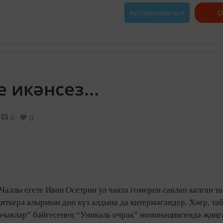
Авторизоваться
О
 икәнсез...
0
0
 Чаллы егете Иван Осетрин ул чакта гомерен саклап калган 
җиткерә алырмын дип күз алдына да китермәгәндер. Хәер, та
 чәчәкләр” бәйгесенең “Уникаль очрак” номинациясендә җиңг