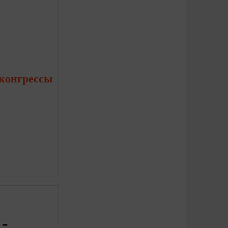
 конгрессы
-