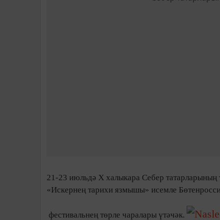
21-23 июльдә Х халыкара Себер татарларының 
«Искернең тарихи язмышы» исемле Бөтенросси
фестивальнең төрле чаралары үтәчәк.