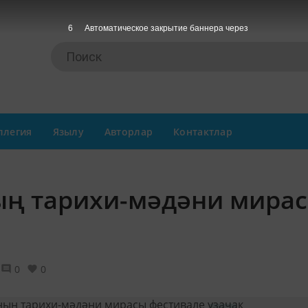
5
Автоматическое закрытие баннера через
ллегия
Язылу
Авторлар
Контактлар
ың тарихи-мәдәни мира
0
0