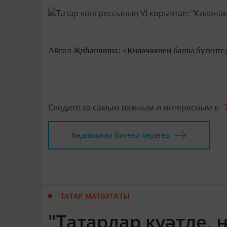
Айгөл Җиһаншина: «Киләчәкнең башы бүгенге
Следите за самым важным и интересным в
Яңалыклар битенә керегез
ТАТАР МАТБУГАТЫ
"Татарлар куәтле, 