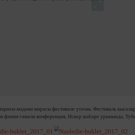
тарихи-мәдәни мирасы фестивале үтәчәк. Фестиваль кысала
я фәнни-гамәли конференция, Искер шәһәре урынында, Туб