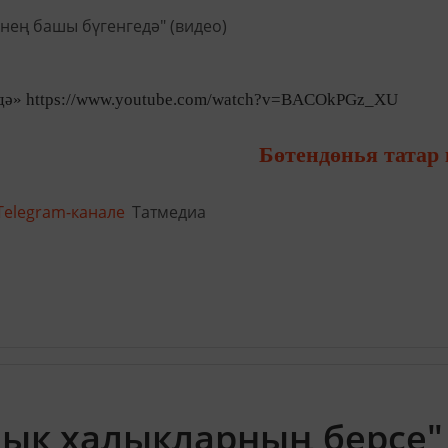
дә» https://www.youtube.com/watch?v=BACOkPGz_XU
Бөтендөнья татар
Telegram-канале
Татмедиа
нык халыкларның берсе" 