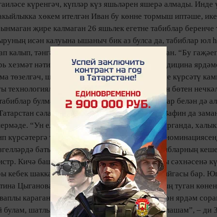
гаиләсе күренгәч, күпләр күз яшьләрен яшерә алмады. Инде 
акыйлыкка хө­кем ителгән Иван бу көнне тормыш иптәше, ике 
 сынмаган җире калмаган 26 яшьлек егетне табиблар беренче
ыру­ның исән калуына ышаныч бик аз булса да, табиб­лар юл һә
п калып, тәнгә үлек таралуны булдырмый кал­ган. “Бу гаҗәе
ь хез­мәт нәтиҗәсе, – ди Чал­лының ашыгыч медицина ярдәм
зелгәч, шә­һәр­дә ашы­гыч медицина яр­дәме күр­сәтү камил
гы тех­нологияләр кулланыла башлады”. Үз эшен бөтен нечкә­
 табиблар булмаса, әллә нинди алдынгы оешмалар белән дә ал
н Татарстан сәламәтлек саклау министры Гадел Вафин да зам
­мәде. “Ун ел элек бу тәкъ­димне га­мәлгә ашырганда, ха­лык
п күрсәтергә те­ләдек. Бүген “Уникаль очрак“ но­ми­нациясе
миз­гел­ләрдә батырлык кылу­лары­ның үрнәге. Табиблар­ның к
истр. Кичә башкаланың Опера һәм балет театры сәхнәсенә кү
ы кебек шаккатырып сөйләрлек хатирәсе, вакыйгасы бар. Ю
на Цыганова әнә ярдәме тигән һәр авыруының туган көненә
аваплы караган кеше генә хезмәт куя ала. Миннән ярдәм сор
й булам, шатлыкларын да, кайгыларын да уртаклашам”, – ди 