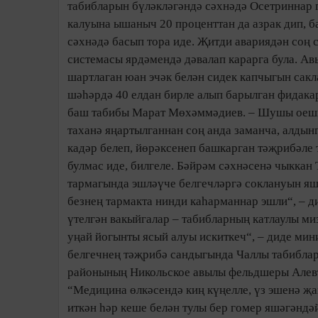
табибларын бү­ләк­ләгәндә сәхнәдә Осетриннар 
калуына ышаныч 20 проценттан да азрак дип, б
сәхнәдә басып тора иде. Җитди ава­риядән соң
системасы яр­дә­мендә дә­валап карарга була. Ав
шартлаган юан эчәк белән сидек капчыгын сакла
шәһәрдә 40 елдан бирле алып барылган фидакар
баш табибы Марат Мөхәммәдиев. – Шушы оешма тө
таханә яңартыл­ган­нан соң анда заманча, алдын
кадәр белеп, йөрәк­сенеп башкарган тәҗри­бәле
булмас иде, билгеле. Бәй­рәм сәхнәсенә чыкка
тармагында эшләүче бел­гечләргә соклануын яшер
безнең тармакта нинди каһарманнар эшли“, – ди
үтел­­гән вакыйгалар – та­биб­лар­ның катлаулы 
уңай йогынты ясый алуы искиткеч“, – диде мин
белгечнең тәҗрибә сандыгында Чаллы табиблар
районының Никольское авылы фельдшеры Алевти
“Медицина өлкә­сендә киң күңелле, үз эшенә җ
иткән һәр кеше белән тулы бер гомер яшәгәндә