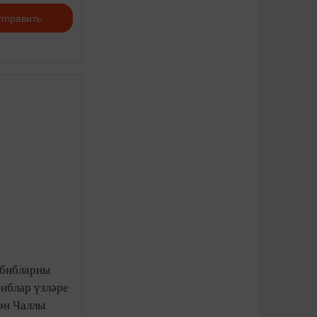
тправить
табибларны
библар үзләре
ән Чал­лы