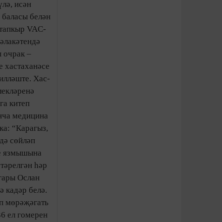
үлә, исән
баласы бе­лән
 тапкыр VAC-
ла­кә­тендә
п очрак –
е хастаханәсе
­ләш­те. Хас­
лек­ләренә
га китеп
анча медицина
ка: “Карагыз,
ндә сөйләп
еше язмышына
тәрелгән һәр
гары Ослан
 кадәр белә.
ап мөрәҗәгать
36 ел гомерен