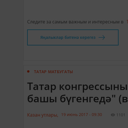
Следите за самым важным и интересным в
Яңалыклар битенә керегез
ТАТАР МАТБУГАТЫ
Татар конгрессыны
башы бүгенгедә" (
Казан утлары,
19 июнь 2017 - 09:30
1101