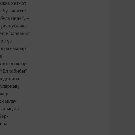
ыкка хезмәт
 бүләк итте.
була инде”, –
 респуб­лика
Кеше һәрвакыт
нов үз
рограммалар
н,
ехнологияләр
 “Ел табибы”
 медицина
руларның
өкер,
 саклау
ваның да
Бер-
енә.