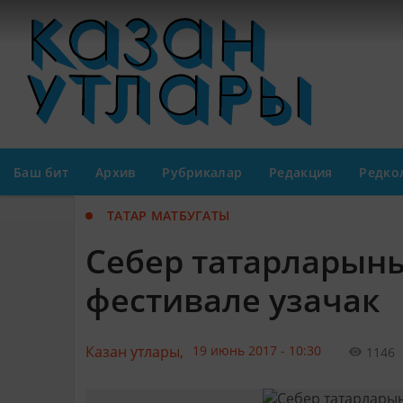
Баш бит
Архив
Рубрикалар
Редакция
Редко
ТАТАР МАТБУГАТЫ
Себер татарларын
фестивале узачак
Казан утлары,
19 июнь 2017 - 10:30
1146