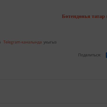
Бөтендөнья татар
а
Telegram-каналында
укыгыз
Поделиться: