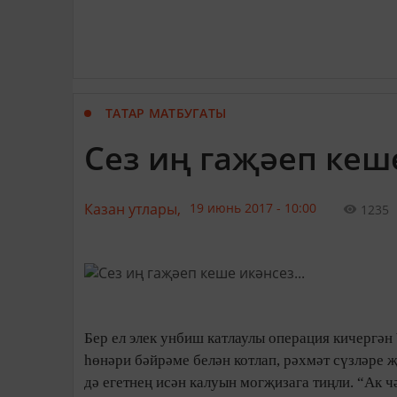
ТАТАР МАТБУГАТЫ
Сез иң гаҗәеп кеше
Казан утлары,
19 июнь 2017 - 10:00
1235
Бер ел элек унбиш катлаулы операция кичергән
һөнәри бәйрәме белән котлап, рәхмәт сүзләре 
дә егетнең исән калуын могҗи­зага тиңли. “Ак