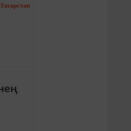
Татарстан
нең