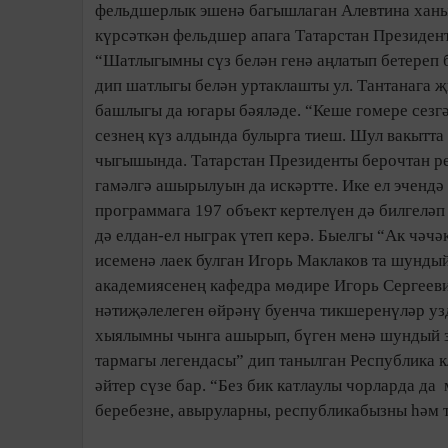
фельдшерлык эшенә багышлаган Алевтина ханым
күрсәткән фельдшер апага Татарстан Президент
“Шатлыгымны сүз белән генә аңлатып бетереп б
дип шатлыгы белән уртаклашты ул. Тантанага җ
башлыгы да югары бәя­ләде. “Кеше гомере сезгә
сезнең күз алдында булырга тиеш. Шул вакытта 
чыгышында. Татарстан Президенты берочтан ре
гамәлгә ашырылуын да ис­кәртте. Ике ел эченд
программага 197 объект кертелүен дә бил­гелә
дә елдан-ел ныграк үтеп керә. Быелгы “Ак чәчә
исе­менә лаек булган Игорь Мак­лаков та шунд
академиясенең кафедра мөдире Игорь Сергеевич
нәтиҗәле­леген өй­рәнү буенча тикше­ренүләр 
хыялымны чынга ашырып, бүген менә шундый зу
тармагы легендасы” дип танылган Республика к
әйтер сүзе бар. “Без бик катлаулы чорларда да
беребезне, авыруларны, республикабызны һәм то