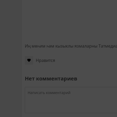
Иң мөһим һәм кызыклы язмаларны Татмеди
Нравится
Нет комментариев