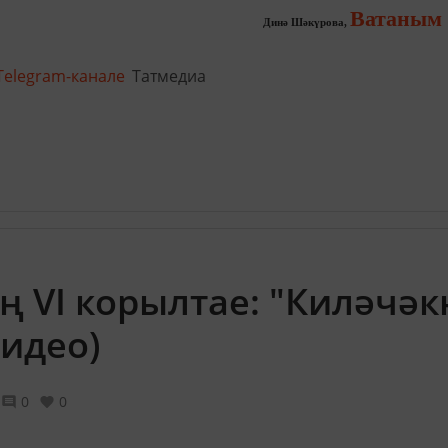
Ватаным 
Динә Шәкүрова,
Telegram-канале
Татмедиа
ң VI корылтае: "Киләчәк
видео)
0
0