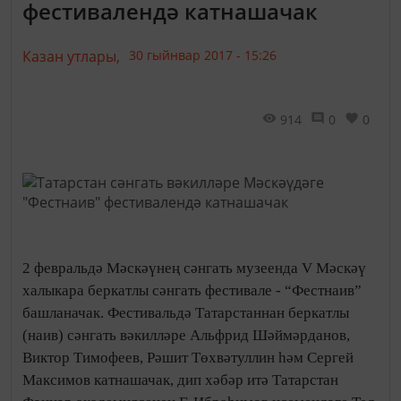
фестивалендә катнашачак
Казан утлары,
30 гыйнвар 2017 - 15:26
914
0
0
2 февральдә Мәскәүнең сәнгать музеенда V Мәскәү
халыкара беркатлы сәнгать фестивале - “Фестнаив”
башланачак. Фестивальдә Татарстаннан беркатлы
(наив) сәнгать вәкилләре Альфрид Шәймәрданов,
Виктор Тимофеев, Рәшит Төхвәтуллин һәм Сергей
Максимов катнашачак, дип хәбәр итә Татарстан