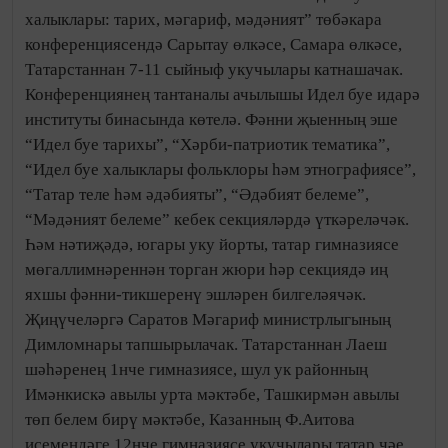
халыклары: тарих, мәгариф, мәдәният” төбәкара
конференциясендә Сарытау өлкәсе, Самара өлкәсе,
Татарстаннан 7-11 сыйныф укучылары катнашачак.
Конференциянең тантаналы ачылышы Идел буе идарә
институты бинасында көтелә. Фәнни җыенның эше
“Идел буе тарихы”, “Хәрби-патриотик тематика”,
“Идел буе халыклары фольклоры һәм этнографиясе”,
“Татар теле һәм әдәбияты”, “Әдәбият белеме”,
“Мәдәният белеме” кебек секцияләрдә үткәреләчәк.
Һәм нәтиҗәдә, югары уку йорты, татар гимназиясе
мөгаллимнәреннән торган жюри һәр секциядә иң
яхшы фәнни-тикшеренү эшләрен билгеләячәк.
Җиңүчеләргә Саратов Мәгариф министрлыгының
Димломнары тапшырылачак. Татарстаннан Лаеш
шәһәренең 1нче гимназиясе, шул ук районның
Имәнкискә авылы урта мәктәбе, Ташкирмән авылы
төп белем бирү мәктәбе, Казанның Ф.Аитова
исемендәге 12нче гимназиясе укучылары татар чәе,