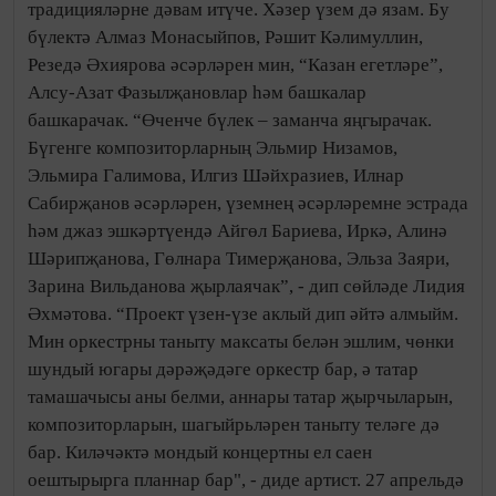
традицияләрне дәвам итүче. Хәзер үзем дә язам. Бу
бүлектә Алмаз Монасыйпов, Рәшит Кәлимуллин,
Резедә Әхиярова әсәрләрен мин, “Казан егетләре”,
Алсу-Азат Фазылҗановлар һәм башкалар
башкарачак. “Өченче бүлек – заманча яңгырачак.
Бүгенге композиторларның Эльмир Низамов,
Эльмира Галимова, Илгиз Шәйхразиев, Илнар
Сабирҗанов әсәрләрен, үземнең әсәрләремне эстрада
һәм джаз эшкәртүендә Айгөл Бариева, Иркә, Алинә
Шәрипҗанова, Гөлнара Тимерҗанова, Эльза Заяри,
Зарина Вильданова җырлаячак”, - дип сөйләде Лидия
Әхмәтова. “Проект үзен-үзе аклый дип әйтә алмыйм.
Мин оркестрны таныту максаты белән эшлим, чөнки
шундый югары дәрәҗәдәге оркестр бар, ә татар
тамашачысы аны белми, аннары татар җырчыларын,
композиторларын, шагыйрьләрен таныту теләге дә
бар. Киләчәктә мондый концертны ел саен
оештырырга планнар бар", - диде артист. 27 апрельдә