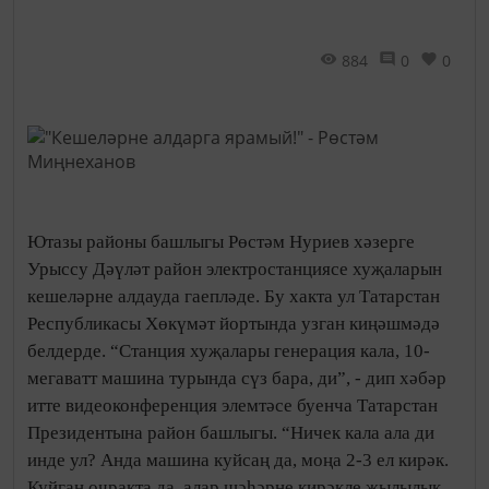
884
0
0
Ютазы районы башлыгы Рөстәм Нуриев хәзерге
Урыссу Дәүләт район электростанциясе хуҗаларын
кешеләрне алдауда гаепләде. Бу хакта ул Татарстан
Республикасы Хөкүмәт йортында узган киңәшмәдә
белдерде. “Станция хуҗалары генерация кала, 10-
мегаватт машина турында сүз бара, ди”, - дип хәбәр
итте видеоконференция элемтәсе буенча Татарстан
Президентына район башлыгы. “Ничек кала ала ди
инде ул? Анда машина куйсаң да, моңа 2-3 ел кирәк.
Куйган очракта да, алар шәһәрне кирәкле җылылык