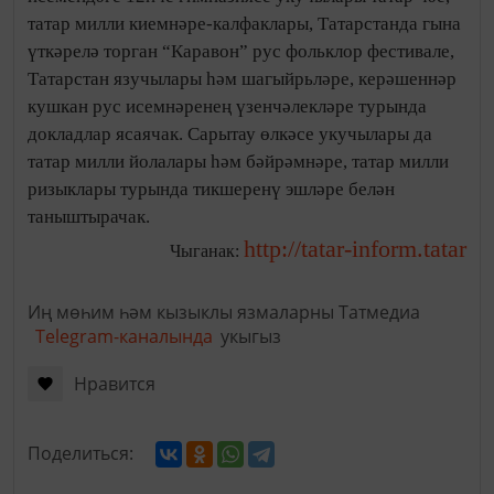
татар милли киемнәре-калфаклары, Татарстанда гына
үткәрелә торган “Каравон” рус фольклор фестивале,
Татарстан язучылары һәм шагыйрьләре, керәшеннәр
кушкан рус исемнәренең үзенчәлекләре турында
докладлар ясаячак. Сарытау өлкәсе укучылары да
татар милли йолалары һәм бәйрәмнәре, татар милли
ризыклары турында тикшеренү эшләре белән
таныштырачак.
http://tatar-inform.tatar
Чыганак:
Иң мөһим һәм кызыклы язмаларны Татмедиа
Telegram-каналында
укыгыз
Нравится
Поделиться: