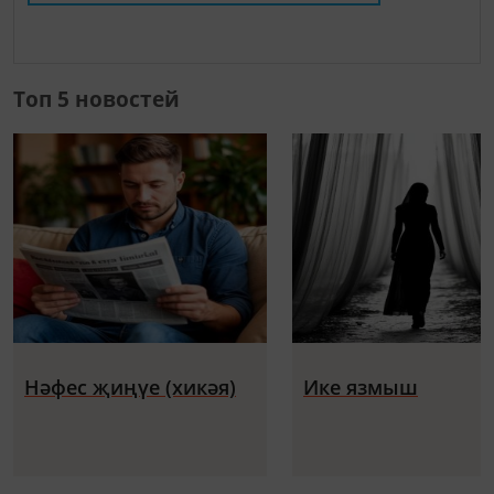
Топ 5 новостей
Нәфес җиңүе (хикәя)
Ике язмыш