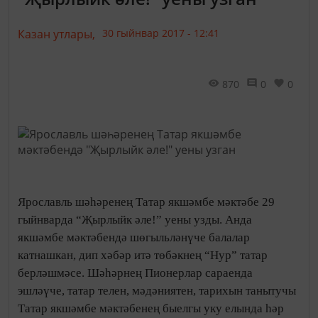
Казан утлары,
30 гыйнвар 2017 - 12:41
870
0
0
Ярославль шәһәренең Татар якшәмбе мәктәбе 29
гыйнварда “Җырлыйк әле!” уены узды. Анда
якшәмбе мәктәбендә шөгыльләнүче балалар
катнашкан, дип хәбәр итә төбәкнең “Нур” татар
берләшмәсе. Шәһәрнең Пионерлар сараенда
эшләүче, татар телен, мәдәниятен, тарихын танытучы
Татар якшәмбе мәктәбенең быелгы уку елында һәр