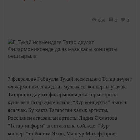
969
0
0
7 февральдә Габдулла Тукай исемендәге Татар дәүләт
Филармониясендә джаз музыкасы концерты узачак.
Татарстан дәүләт филармония джаз оркестрына
кушылып татар җырчылары “Зур концертта” чыгыш
ясаячак. Бу хакта Татарстан халык артисты,
Россиянең атказанган артисты Лидия Әхмәтова
"Татар-информ" агентлыгына сөйләде. “Зур
концерт”та Рөстәм Яхин, Мансур Мозаффаров,