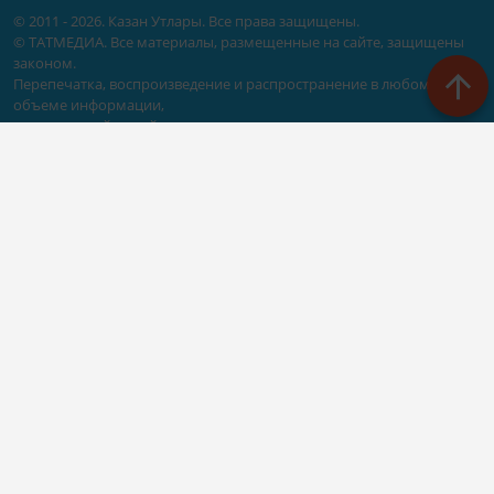
© 2011 - 2026. Казан Утлары. Все права защищены.
© ТАТМЕДИА. Все материалы, размещенные на сайте, защищены
законом.
Перепечатка, воспроизведение и распространение в любом
объеме информации,
размещенной на сайте, возможна только с письменного согласия
редакций СМИ.
При поддержке Республиканского агентства по печати и массовым
коммуникациям «ТАТМЕДИА».
Наименование СМИ: Сетевое издание Казан Утлары
№ свидетельства о регистрации СМИ, дата: ЭЛ N ФС - 77-69875 от
29.05.2017
выдано Федеральной службой по надзору в сфере связи,
информационных технологий и массовых коммуникаций
ФИО главного редактора: Гимадиев Алмаз Марсович
Адрес редакции: 420066, Казань, Декабристов 2
Телефон редакции: (843)222-05-50 (дополнительно: 1618)
e-mail: kazanutlari@yandex.ru
Для сообщения о фактах коррупции: kazanutlari@yandex.ru
Учредитель СМИ: АО «ТАТМЕДИА»
Антикоррупционная политика
АО «ТАТМЕДИА» использует «cookie»
для персонализации сервисов