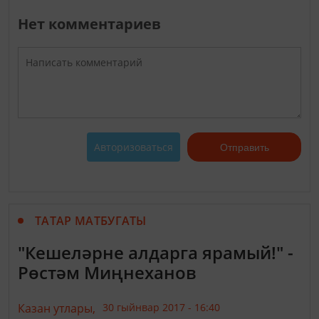
Нет комментариев
Авторизоваться
Отправить
ТАТАР МАТБУГАТЫ
"Кешеләрне алдарга ярамый!" -
Рөстәм Миңнеханов
Казан утлары,
30 гыйнвар 2017 - 16:40