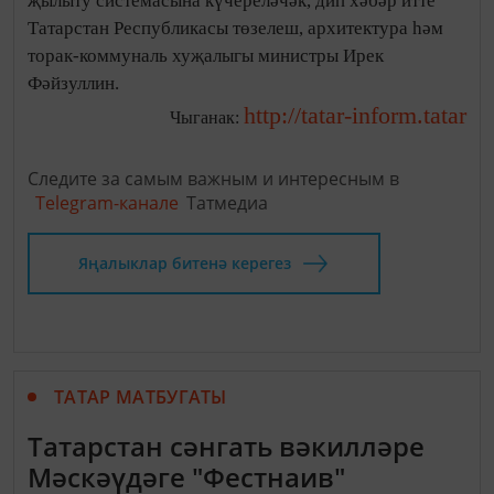
җылыту системасына күчереләчәк, дип хәбәр итте
Татарстан Республикасы төзелеш, архитектура һәм
торак-коммуналь хуҗалыгы министры Ирек
Фәйзуллин.
http://tatar-inform.tatar
Чыганак:
Следите за самым важным и интересным в
Telegram-канале
Татмедиа
Яңалыклар битенә керегез
ТАТАР МАТБУГАТЫ
Татарстан сәнгать вәкилләре
Мәскәүдәге "Фестнаив"