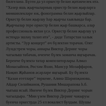
билгеләнә. Бүген дә ул оркестр белән җитәкчелек итә.
“Хәзер яшь җырчыларның оркестр белән җырларга
мөмкинлекләре юк, фонограмма белән җырлыйлар.
Оркестр белән җырлау һәр җырчы хыялында бар.
Җырчылар тере оркестр белән җыр башкарса, алар
профессиональ яктан үсә. Оркестр белән җырлау үз
өстеңдә эшләү таләп итә”, - диде Татарстан халык
артисты. “Зур концерт” өч бүлектән торачак. Олег
Лундстрем чоры, аннары Виктор Деринг чоры
чагылыш табачак, өченче бүлек заманча яңгырачак.
Беренче бүлектә татар композиторлары Алмаз
Монасыйпов, Рөстәм Яхин, Мансур Мозаффаров,
Нәҗип Җиһанов әсәрләре яңгырый. Бу бүлектә
“Казан егетләре” төркеме, Алинә Шәрипҗанова,
Айдар Сөләйманов, Рушания Мөшәрапова һ.б.
чыгыш ясый. Икенче бүлек Виктор Деринг чорын
чагылдыра. “Мин үзем Виктор Деринг чакыруы
буенча оркестрда 25 ел вокалист булдым. Шушы