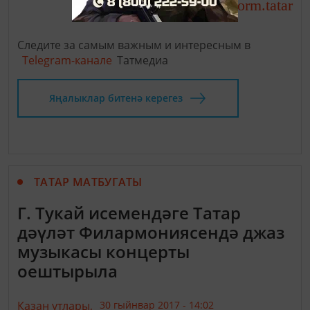
http://tatar-inform.tatar
Чыганак:
Следите за самым важным и интересным в
Telegram-канале
Татмедиа
Яңалыклар битенә керегез
ТАТАР МАТБУГАТЫ
Г. Тукай исемендәге Татар
дәүләт Филармониясендә джаз
музыкасы концерты
оештырыла
Казан утлары,
30 гыйнвар 2017 - 14:02