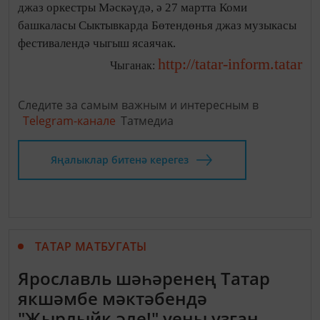
джаз оркестры Мәскәүдә, ә 27 мартта Коми
башкаласы Сыктывкарда Бөтендөнья джаз музыкасы
фестивалендә чыгыш ясаячак.
http://tatar-inform.tatar
Чыганак:
Следите за самым важным и интересным в
Telegram-канале
Татмедиа
Яңалыклар битенә керегез
ТАТАР МАТБУГАТЫ
Ярославль шәһәренең Татар
якшәмбе мәктәбендә
"Җырлыйк әле!" уены узган