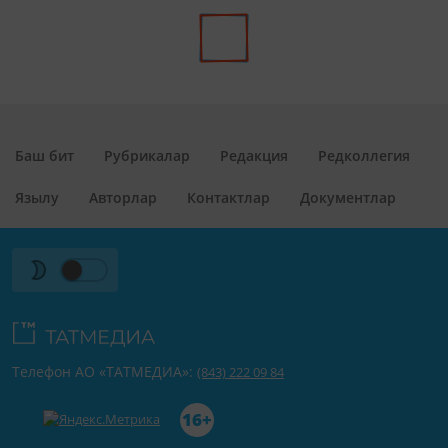
Баш бит
Рубрикалар
Редакция
Редколлегия
Язылу
Авторлар
Контактлар
Документлар
Телефон АО «ТАТМЕДИА»:
(843) 222 09 84
16+