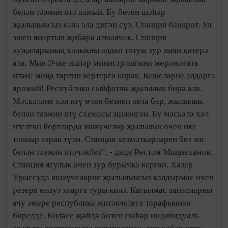
белән тәэмин итә алмый. Бу бөтен шәһәр
җылылыксыз кала ала дигән сүз. Станция банкрот. Ул
эшен яңартып җибәрә алмаячак. Станция
хуҗаларының халыкны алдап тотуы зур зыян китерә
ала. Мин Эчке эшләр министрлыгына мөрәҗәгать
итәм: моңа тәртип кертергә кирәк. Кешеләрне алдарга
ярамый! Республика сыйфатлы җылылык бирә ала.
Мәсьәләне хәл итү өчен безнең акча бар, җылылык
белән тәэмин итү схемасы эшләнгән. Бу мәсьәлә хәл
ителгән йортларда яшәүчеләр җылылык өчен ике
тапкыр азрак түли. Станция хезмәткәрләрен без эш
белән тәэмин итәчәкбез”, - диде Рөстәм Миңнеханов.
Станция ягулык өчен зур бурычка кергән. Хәзер
Урыссуда яшәүчеләрне җылылыксыз калдырмас өчен
резерв мазут ягарга туры килә. Кагылмас запасларны
ачу әмере республика җитәкчелеге тарафыннан
бирелде. Киләсе җәйдә бөтен шәһәр индивидуаль