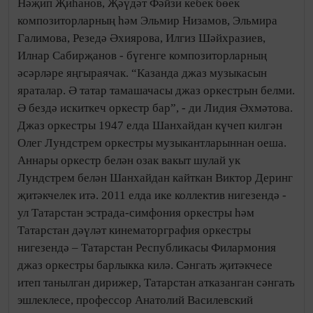
Нәҗип Җиһанов, Җәүдәт Фәйзи кебек бөек
композиторларның һәм Эльмир Низамов, Эльмира
Галимова, Резедә Әхиярова, Илгиз Шәйхразиев,
Илнар Сабирҗанов - бүгенге композиторларның
әсәрләре яңгыраячак. “Казанда джаз музыкасын
яраталар. Ә татар тамашачасы джаз оркестрын белми.
Ә бездә искиткеч оркестр бар”, - ди Лидия Әхмәтова.
Джаз оркестры 1947 елда Шанхайдан күчеп килгән
Олег Лундстрем оркестры музыкантларыннан оеша.
Аннары оркестр белән озак вакыт шулай ук
Лундстрем белән Шанхайдан кайткан Виктор Деринг
җитәкчелек итә. 2011 елда ике коллектив нигезендә -
ул Татарстан эстрада-симфония оркестры һәм
Татарстан дәүләт кинематорграфия оркестры
нигезендә – Татарстан Республикасы Филармония
джаз оркестры барлыкка килә. Сәнгать җитәкчесе
итеп танылган дирижер, Татарстан атказанган сәнгать
эшлеклесе, профессор Анатолий Василевский