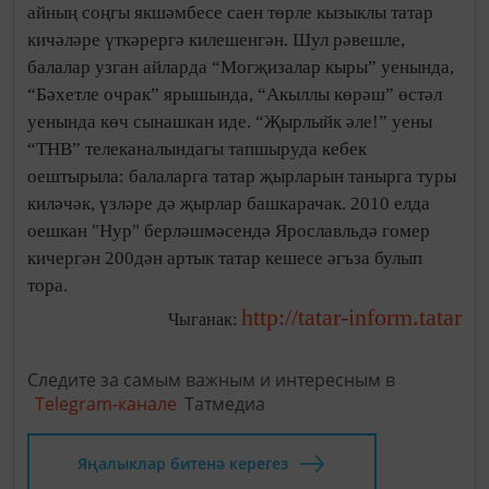
айның соңгы якшәмбесе саен төрле кызыклы татар
кичәләре үткәрергә килешенгән. Шул рәвешле,
балалар узган айларда “Могҗизалар кыры” уенында,
“Бәхетле очрак” ярышында, “Акыллы көрәш” өстәл
уенында көч сынашкан иде. “Җырлыйк әле!” уены
“ТНВ” телеканалындагы тапшыруда кебек
оештырыла: балаларга татар җырларын танырга туры
киләчәк, үзләре дә җырлар башкарачак. 2010 елда
оешкан "Нур" берләшмәсендә Ярославльдә гомер
кичергән 200дән артык татар кешесе әгъза булып
тора.
http://tatar-inform.tatar
Чыганак:
Следите за самым важным и интересным в
Telegram-канале
Татмедиа
Яңалыклар битенә керегез