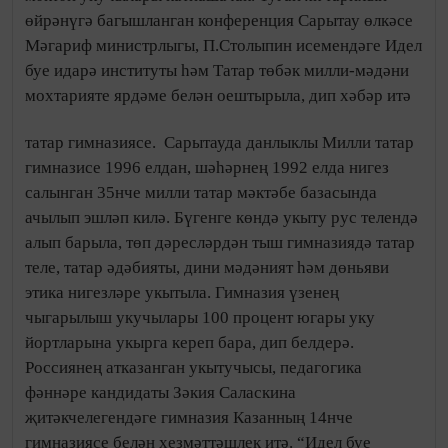
өйрәнүгә багышланган конференция Сарытау өлкәсе
Мәгариф министрлыгы, П.Столыпин исемендәге Идел
буе идарә институты һәм Татар төбәк милли-мәдәни
мохтарияте ярдәме белән оештырыла, дип хәбәр итә
татар гимназиясе.
Сарытауда данлыклы Милли татар
гимназисе 1996 елдан, шәһәрнең 1992 елда нигез
салынган 35нче милли татар мәктәбе базасында
ачылып эшләп килә. Бүгенге көндә укыту рус телендә
алып барыла, төп дәресләрдән тыш гимназиядә татар
теле, татар әдәбияты, дини мәдәният һәм дөньяви
этика нигезләре укытыла. Гимназия үзенең
чыгарылыш укучылары 100 процент югары уку
йортларына укырга кереп бара, дип белдерә.
Россиянең атказанган укытучысы, педагогика
фәннәре кандидаты Зәкия Саласкина
җитәкчелегендәге гимназия Казанның 14нче
гимназиясе белән хезмәттәшлек итә. “Идел буе