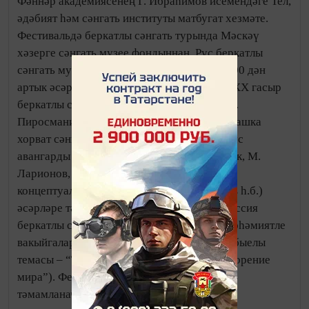
Фәннәр академиясенең Г. Ибраһимов исемендәге Тел,
әдәбият һәм сәнгать институты матбугат хезмәте.
Фестивальдә беркатлы сәнгать турында Мәскәү
хәзерге сәнгать музее фондыннан, Рус беркатлы
сәнгать музее һәм башкалардан алынган 400 дән
артык әсәр сөйләячәк. Фестивальдә XIX – XX гасыр
беркатлы сәнгать классиклары (А. Руссо, Н.
Пиросмани, П. Леонов, Й. Генералич һәм башка
хорват сәнгать вәкилләре), ХХ йөз башы рус
авангарды вәкиләре (К. Малевич, Д. Бурлюк, М.
Ларионов, Н. Гончарова, Р. Фальк һ.б. ),
концептуалчылар (И. Кабаков, С. Ануфриев һ.б.)
әсәрләре тәкъдим ителәчәк. “Фестнаив” Россия
беркатлы сәнгать дөньясында үзәк һәм иң әһәмиятле
вакыйгаларның берсе булып санала. Аның быелы
темасы – “Тынычлык булдыру” (рус. “Сотворение
мира”). Фестиваль 2017 елның 1 маенда
тәмамланачак.