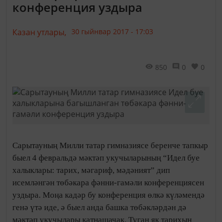
конференция уздыра
Казан утлары,
30 гыйнвар 2017 - 17:03
850
0
0
Сарытауның Милли татар гимназиясе беренче тапкыр
быел 4 февральдә мәктәп укучыларының “Идел буе
халыклары: тарих, мәгариф, мәдәният” дип
исемләнгән төбәкара фәнни-гамәли конференциясен
уздыра. Моңа кадәр бу конференция өлкә күләмендә
генә үтә иде, ә быел анда башка төбәкләрдән дә
мәктәп укучылары катнашачак. Туган як тарихын