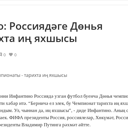
: Россиядәге Дөнья
ихта иң яхшысы
0
0
нни Инфантино Россиядә узган футбол буенча Дөнья чемпи
и хәбәр итә. “Берничә ел элек, бу Чемпионат тарихта иң ях
ндым. Ул, чыннан да, иң яхшысы”, - диде Инфантино. Аның 
аек. ФИФА президенты Россия, россиялеләр, Хөкүмәт, Росс
езиденты Владимир Путинга рәхмәт әйтте.