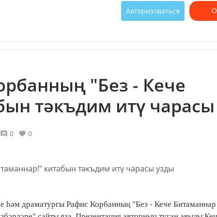
Авторизоваться
О
орбанның "Без - Кече
бын тәкъдим итү чарасы
0
0
е һәм драматургы Рафис Корбанның "Без - Кече Битаманнар
хәбәрләре" сайты яза. Презентация авторның туган авылы Ке