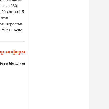
лының 250
 Ул соңгы 1,5
лган.
ләштерелгән.
 “Без - Кече
ар-информ
Фото: biektaw.ru