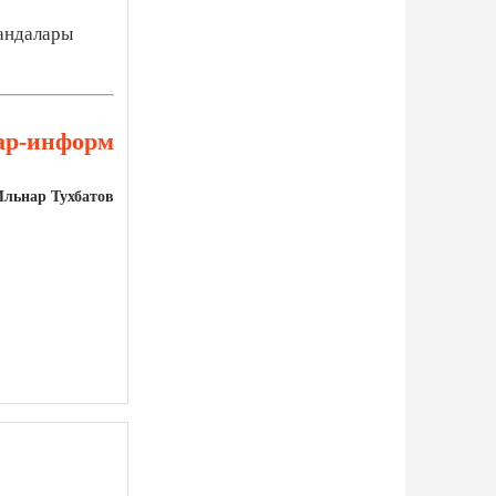
мандалары
ар-информ
Ильнар Тухбатов