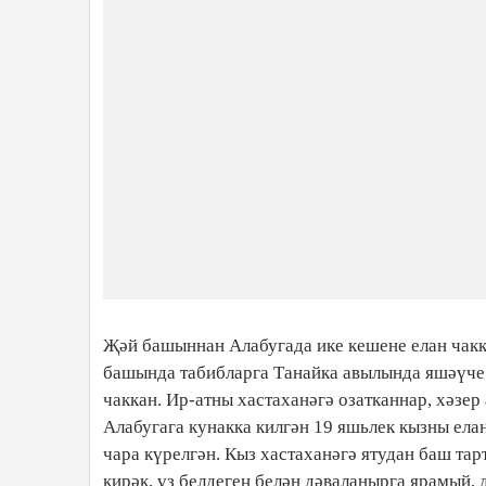
Җәй башыннан Алабугада ике кешене елан чакка
башында табибларга Танайка авылында яшәүче 
чаккан. Ир-атны хастаханәгә озатканнар, хәз
Алабугага кунакка килгән 19 яшьлек кызны ела
чара күрелгән. Кыз хастаханәгә ятудан баш та
кирәк, үз белдегең белән дәваланырга ярамый, 