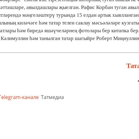
мәттәшләре, авылдашлары җыелган. Рафис Корбан туган авы
итләрендә мәңгеләштерү турында 15 елдан артык хыялланган.
ылының киләчәге һәм татар телен саклау мәсьәләләре кузгаты
атлары һәм биредә яшәүчеләрнең фотолары бер китапка бер
Кәлимуллин һәм танылган татар шагыйре Роберт Миңнуллин
Тат
Telegram-канале
Татмедиа