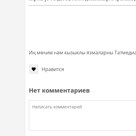
Иң мөһим һәм кызыклы язмаларны Татмеди
Нравится
Нет комментариев