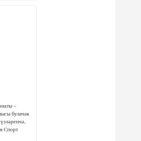
онаты –
шысы булачак
сүзләренчә,
ия Спорт