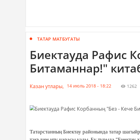
ТАТАР МАТБУГАТЫ
Биектауда Рафис К
Битаманнар!" кита
Казан утлары,
14 июль 2018 - 18:22
1262
Татарстанның Биектау районында татар шагыйр
тәкъдим итү чарасы узды. Бу турыда "Биектау 