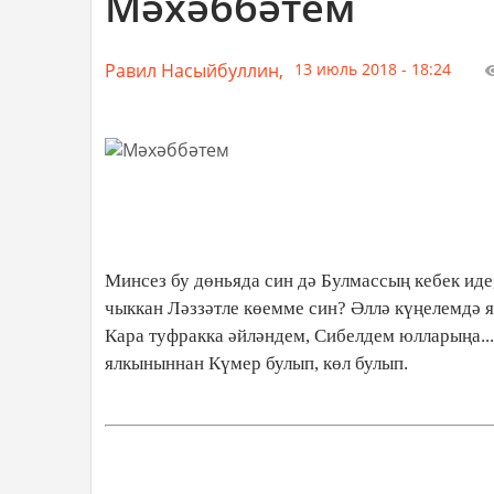
Мәхәббәтем
Равил Насыйбуллин,
13 июль 2018 - 18:24
Минсез бу дөньяда син дә Булмассың кебек иде,
чыккан Ләззәтле көемме син? Әллә күңелемдә 
Кара туфракка әйләндем, Сибелдем юлларыңа..
ялкыныннан Күмер булып, көл булып.