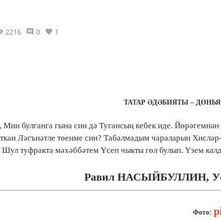
2216
0
1
ТАТАР ӘДӘБИЯТЫ – ДӨНЬ
 Мин булганга гына син дә Тугансың кебек иде.
Йөрәгемнән
яткан Ләгънәтле төенме син? Табалмадым чараларын Хисләр
. Шул туфракта мәхәббәтем Үсеп чыкты гөл булып. Үзем кал
Равил НАСЫЙБУЛЛИН, Уф
p
Фото: