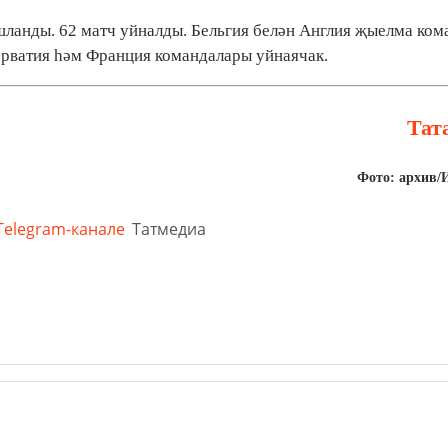
шланды. 62 матч уйналды. Бельгия белән Англия җыелма ко
рватия һәм Франция командалары уйнаячак.
Тат
Фото: архив/
Telegram-канале
Татмедиа