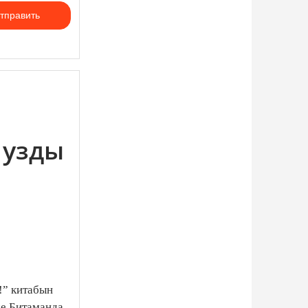
тправить
 узды
!” китабын
че Битаманда