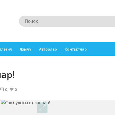
ллегия
Язылу
Авторлар
Контактлар
ар!
0
0