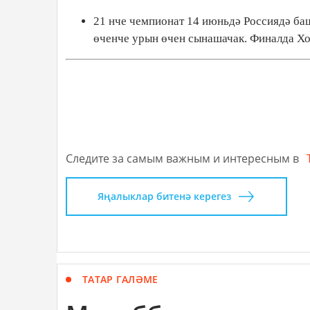
21 нче чемпионат 14 июньдә Россиядә ба
өченче урын өчен сынашачак. Финалда Хо
Следите за самым важным и интересным в
Яңалыклар битенә керегез
ТАТАР ГАЛӘМЕ