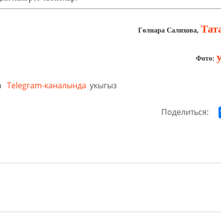
Тат
Гөлнара Салихова,
Фото:
а
Telegram-каналында
укыгыз
Поделиться: