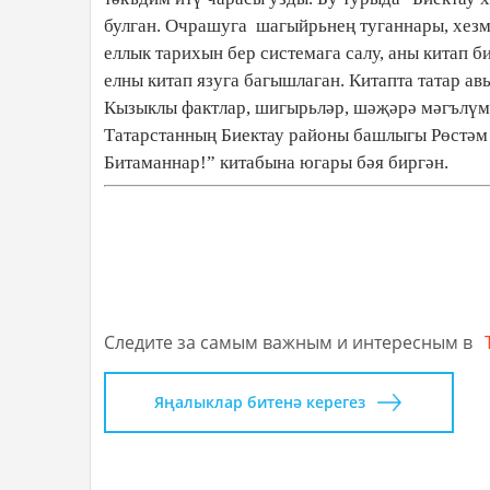
булган. Очрашуга шагыйрьнең туганнары, хез
еллык тарихын бер системага салу, аны китап б
елны китап язуга багышлаган. Китапта татар ав
Кызыклы фактлар, шигырьләр, шәҗәрә мәгълүм
Татарстанның Биектау районы башлыгы Рөстәм 
Битаманнар!” китабына югары бәя биргән.
Следите за самым важным и интересным в
Яңалыклар битенә керегез