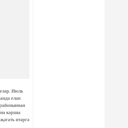
теләр. Июль
анда елан
 районыннан
уына каршы
әҗәгать итәргә