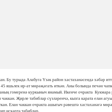
н. Бу турыда Алабуга Үзәк район хастаханәсендә хәбәр ит
45 яшьлек ир-ат мөрәҗәгать иткән. Аны болында печән чапк
ер аның гомеренә куркыныч янамый. Икенче очракта Кукмара
н чаккан. Җирле табиблар сүзләренчә, кызга карата елан аг
рткан. Елан чаккан очракта ашыгыч рәвештә хастаханәгә мөр
дип искәртә табиблар.