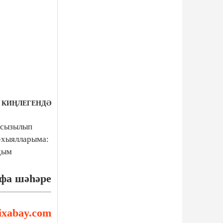
Я КИҢЛЕГЕНДӘ
 сызылып
-хыялларыма:
дым
а шәһәре
ixabay.com