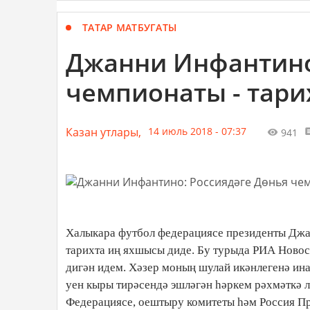
ТАТАР МАТБУГАТЫ
Джанни Инфантино
чемпионаты - тар
Казан утлары,
14 июль 2018 - 07:37
941
Халыкара футбол федерациясе президенты Джа
тарихта иң яхшысы диде. Бу турыда РИА Новост
дигән идем. Хәзер моның шулай икәнлегенә ина
уен кыры тирәсендә эшләгән һәркем рәхмәткә л
Федерациясе, оештыру комитеты һәм Россия Пр