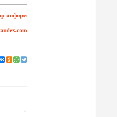
ар-информ
yandex.com