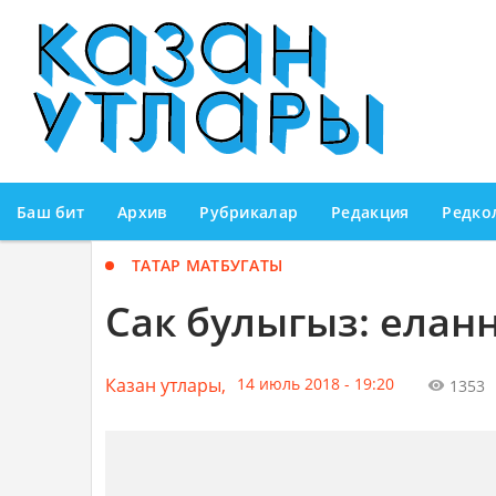
Баш бит
Архив
Рубрикалар
Редакция
Редко
ТАТАР МАТБУГАТЫ
Сак булыгыз: еланн
Казан утлары,
14 июль 2018 - 19:20
1353