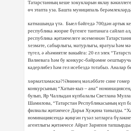
Татарстанның кеше хокукларын яклау вәкиллег
өч этапта уза. Башта муниципаль берәмлекләрд
катнашында үтә.
Быел бәйгедә 700дән артык к
республика жюрие бүгенге тантанага сайлап 
республика җитәкчелеге исеменнән Татарстанн
хезмәте, сабырлыгы, матурлыгы, яратуы һәм мә
түгел, ә әһәмиятле вакыйга: 20 ел элек “Татар
Вәлиевага һәм бу конкурс-бәйрәмне оештыручыл
кадерлибез һәм гел исебездә тотабыз. Аналар 
хөрмәтләмәскә?!Әнинең мәхәббәте сине гомер б
конкурсының “Хатын-кыз – ана” номинациясен
булып, Яр Чаллыдан күпбалалы Светлана Мулл
Шамилова, “Татарстан Республикасының күп б
филиалы җитәкчесе Дарья Хуҗина танылды. “Х
номинациясендә җиңгән гүзәл затларга бүләкн
агентлыгы җитәкчесе Айрат Зарипов тапшырды.