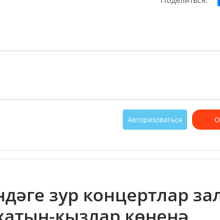
Поделиться:
Авторизоваться
О
дәге зур концертлар за
 хатын-кызлар көненә