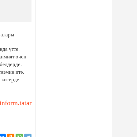
ралары
нда үтте.
кимият өчен
белдерде.
әэмин итә,
 китерде.
-inform.tatar