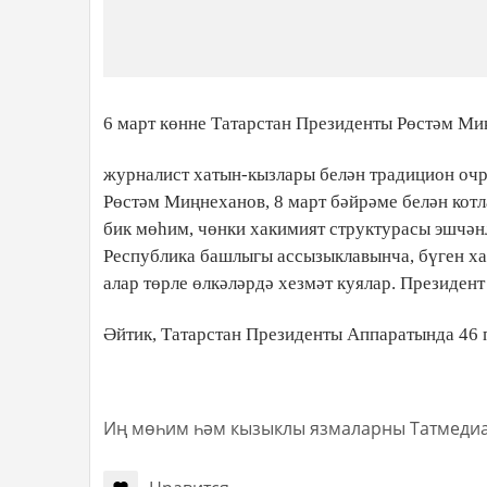
6 март көнне Татарстан Президенты Рөстәм Ми
журналист хатын-кызлары белән традицион очр
Рөстәм Миңнеханов, 8 март бәйрәме белән котл
бик мөһим, чөнки хакимият структурасы эшчәнл
Республика башлыгы ассызыклавынча, бүген ха
алар төрле өлкәләрдә хезмәт куялар. Президен
Әйтик, Татарстан Президенты Аппаратында 46 
Иң мөһим һәм кызыклы язмаларны Татмеди