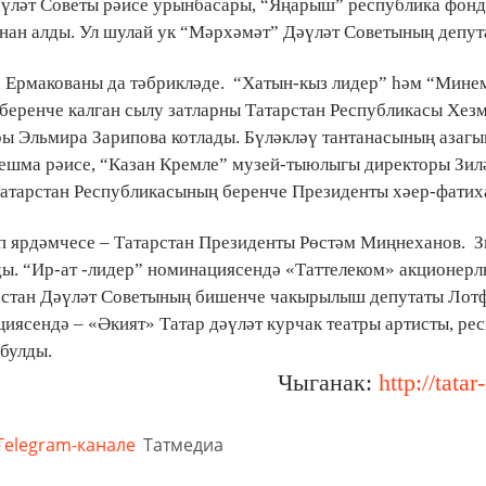
әүләт Советы рәисе урынбасары, “Яңарыш” республика фон
ан алды. Ул шулай ук “Мәрхәмәт” Дәүләт Советының депут
 Ермакованы да тәбрикләде.
“Хатын-кыз лидер” һәм “Мине
беренче калган сылу затларны Татарстан Республикасы Хезм
ры Эльмира Зарипова котлады. Бүләкләү тантанасының азагы
ешма рәисе, “Казан Кремле” музей-тыюлыгы директоры Зил
Татарстан Республикасының беренче Президенты хәер-фатих
өп ярдәмчесе – Татарстан Президенты Рөстәм Миңнеханов.
З
ды. “Ир-ат -лидер” номинациясендә «Таттелеком» акционерл
арстан Дәүләт Советының бишенче чакырылыш депутаты Лот
иясендә – «Әкият» Татар дәүләт курчак театры артисты, ре
булды.
Чыганак:
http://tatar
Telegram-канале
Татмедиа