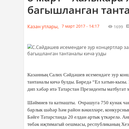
багышланган тант
Казан утлары,
7 март 2017 - 14:17
1699
Казанның Салих Сәйдәшев исемендәге зур конц
тантаналы кичә булды. Биредә “Ел хатын-кызы.
дип хәбәр итә Татарстан Президенты матбугат
Шәймиев та катнашты.
Очрашуга 750 кунак ча
барлык шәһәр һәм район вәкилләре, конкурсны
Бәйге Татарстанда 20 елдан артык үткәрелә. 
төбәк иҗтимагый оешмасы, республиканың Хезм