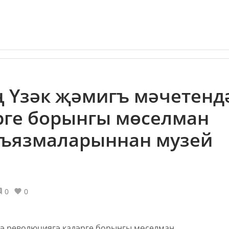
 Үзәк җәмигъ мәчетенд
рге борынгы мөселман
лъязмаларыннан музей
0
0