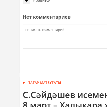
Нравится
Нет комментариев
ТАТАР МАТБУГАТЫ
С.Сәйдәшев исемен
8 март – Халыкара