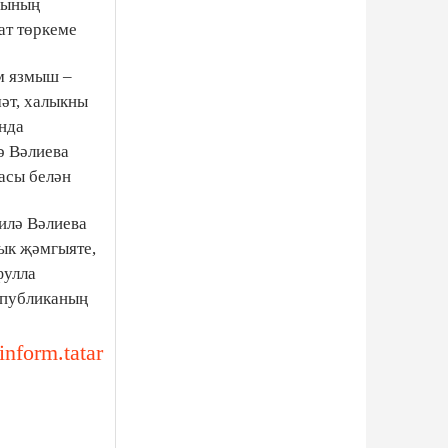
дының
ат төркеме
м язмыш –
әт, халыкны
нда
ә Вәлиева
асы белән
илә Вәлиева
ык җәмгыяте,
фулла
спубликаның
-inform.tatar