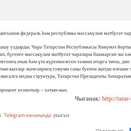
ңнеханов федераль һәм республика массакүләм матбугат ча
ашу уздырды. Чара Татарстан Республикасы Хөкүмәт йорты
ап, бүгенге массакүләм матбугат чаралары башкарган эш ха
егенең ачык һәм үтә күренмәлеген тәэмин итәргә тиеш, дип 
тын-кызлар эшчеләрнең гомуми саны буенча җитди өлешне т
т мисалга медиа структура, Татарстан Президенты Аппаратын
процент хезмәткәр – хатын-кыз.
Чыганак:
http://tatar
а
Telegram-каналында
укыгыз