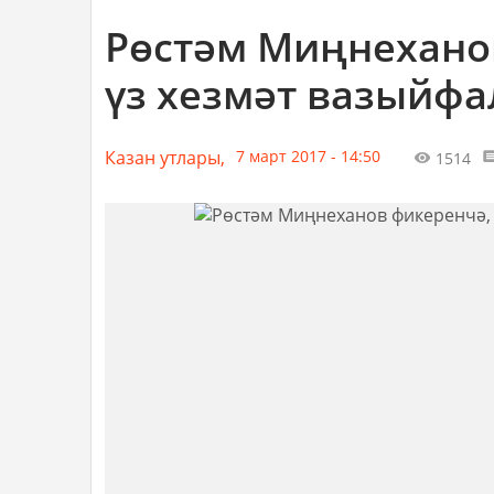
Рөстәм Миңнехано
үз хезмәт вазыйф
Казан утлары,
7 март 2017 - 14:50
1514