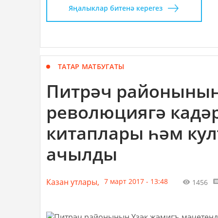
Яңалыклар битенә керегез
ТАТАР МАТБУГАТЫ
Питрәч районының
революциягә кадә
китаплары һәм ку
ачылды
Казан утлары,
7 март 2017 - 13:48
1456