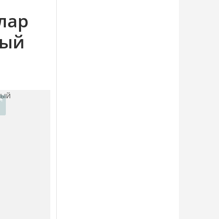
лар
рый