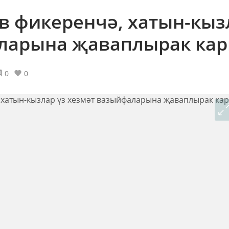
в фикеренчә, хатын-кыз
аларына җаваплырак ка
0
0