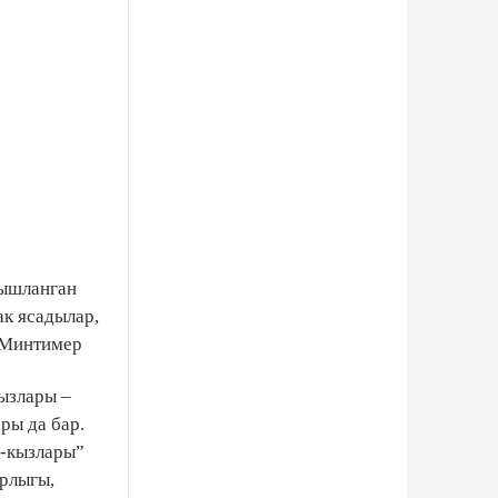
гышланган
ак ясадылар,
е Минтимер
ызлары –
ры да бар.
н-кызлары”
трлыгы,