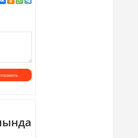
тправить
лында