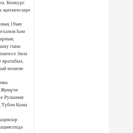
ра. Конкурс
ка җитәкчеләре
рның 19ын
неханов һәм
ларның
рашу гына
тәкчесе Зилә
 яратабыз,
дый кешене
ика
. Җиңүче
че Рушания
ң Түбән Кама
кацияләр
нациясендә