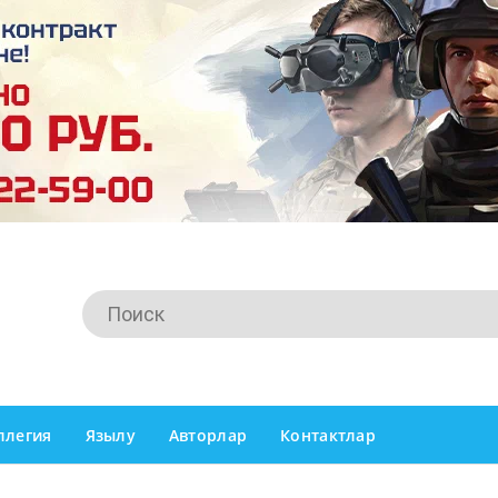
ллегия
Язылу
Авторлар
Контактлар