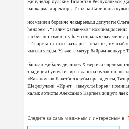
җиңүчеләр бүләкне Татарстан Республикасы Д
башкарма директоры Татьяна Ларионова кулынн
исеменнән беренче чакырылыш депутаты Ольга
һөнәрем”, “Галим хатын-кыз” номинациясендә 
эш белән тәэмин итү һәм социаль яклау минист
“Татарстан хатын-кызлары” төбәк иҗтимагый о
чыгыш ясады. Ул әлеге матур бәйрәм-конкурс 
башлап җибәрелде, диде. Хәзер исә чараның т
традиция буенча ел ир-атларына бүләк тапшыр
«Казаночка» бакетбол клубы президенты, Тат
Шәфигуллин, «Ир-ат – намуслы йөрәк» номинац
халык артисты Александр Карпеев җиңүгә лаек 
Следите за самым важным и интересным в