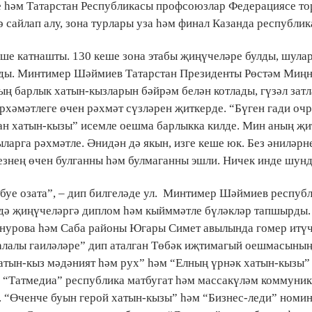
е һәм Татарстан Республикасы профсоюзлар Федерациясе то
ә сайлап алу, зона турлары уза һәм финал Казанда республи
еше катнашты. 130 кеше зона этабы җиңүчеләре булды, шула
алды. Минтимер Шәймиев Татарстан Президенты Рөстәм Миң
ың барлык хатын-кызларын бәйрәм белән котлады, гүзәл зат
рхәмәтлеге өчен рәхмәт сүзләрен җиткерде. “Бүген гади оч
стан хатын-кызы” исемле оешма барлыкка килде. Мин аның җи
арга рәхмәтле. Әнидән дә якын, изге кеше юк. Без әниләрне
безнең өчен булганны һәм булмаганны эшли. Ничек инде шун
уе озата”, – дип билгеләде ул.
Минтимер Шәймиев республ
дә җиңүчеләргә диплом һәм кыйммәтле бүләкләр тапшырды
анурова һәм Саба районы Югары Симет авылында гомер итү
алалы гаиләләре” дип аталган Төбәк иҗтимагый оешмасыны
атын-кыз мәдәният һәм рух” һәм “Елның үрнәк хатын-кызы”
е “Татмедиа” республика матбугат һәм массакүләм коммуни
 “Өченче буын герой хатын-кызы” һәм “Бизнес-леди” номи