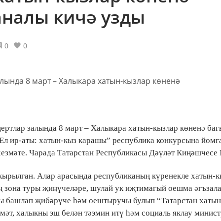
аналы кичә узды
0
0
ертлар залында 8 март – Халыкара хатын-кызлар көненә ба
 Ел ир-аты: хатын-кыз карашы” республика конкурсына йомг
 хезмәте. Чарада Татарстан Республикасы Дәүләт Киңәшчес
кырылган. Алар арасында республиканың күренекле хатын-к
ң зона туры җиңүчеләре, шулай ук иҗтимагый оешма әгъзала
Аны башлап җибәрүче һәм оештыручы булып “Татарстан хаты
әт, халыкны эш белән тәэмин итү һәм социаль яклау минис