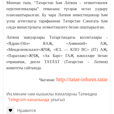
Моннан тыш, “Татарстан һәм Латвия – хезмәттәшлек
перспективалары” темасына түгәрәк өстәл уздыру
планлаштырылган. Бу чара Латвия инвестицияләр һәм
үсеш агентлыгы тарафыннан Татарстан Сәнәгать һәм
сәүдә министрлыгы хезмәттәшлеге белән оештырылган.
Латвия эшкуарлары Татарстандагы коллегалары -
«Ядран-Ойл» ЯАҖ, «Аммоний» АҖ,
«Менделеевсказот»ҖЧҖ, «ICL — КПО ВС» (IT) АҖ,
«Параллакс»ҖЧҖ, «Ак Барс» ГАҖ вәкилләре белән
очрашачак, диелә ТАТЛАТ (Татарстан – Латвия)
комитеты сайтында.
http://tatar-inform.tatar
Чыганак:
Иң мөһим һәм кызыклы язмаларны Татмедиа
Telegram-каналында
укыгыз
Нравится