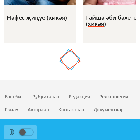
Нәфес җиңүе (хикәя)
Гайшә әби бәхете
(хикәя)
Баш бит
Рубрикалар
Редакция
Редколлегия
Язылу
Авторлар
Контактлар
Документлар