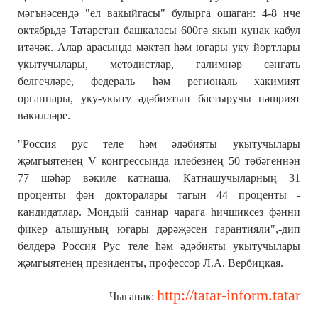
мәгънәсендә "ел вакыйгасы" булырга ошаган: 4-8 нче
октябрьдә Татарстан башкаласы 600гә якын кунак кабул
итәчәк. Алар арасында мәктәп һәм югары уку йортлары
укытучылары, методистлар, галимнәр сәнгать
белгечләре, федераль һәм региональ хакимият
органнары, уку-укыту әдәбиятын бастыручы нәшрият
вәкилләре.
"Россия рус теле һәм әдәбияты укытучылары
җәмгыятенең V конгрессында илебезнең 50 төбәгеннән
77 шәһәр вәкиле катнаша. Катнашучыларның 31
проценты фән докторалары тагын 44 проценты -
кандидатлар. Мондый саннар чарага һичшиксез фәнни
фикер алышуның югары дәрәҗәсен гарантияли",-дип
белдерә Россия Рус теле һәм әдәбияты укытучылары
җәмгыятенең президенты, профессор Л.А. Вербицкая.
http://tatar-inform.tatar
Чыганак: