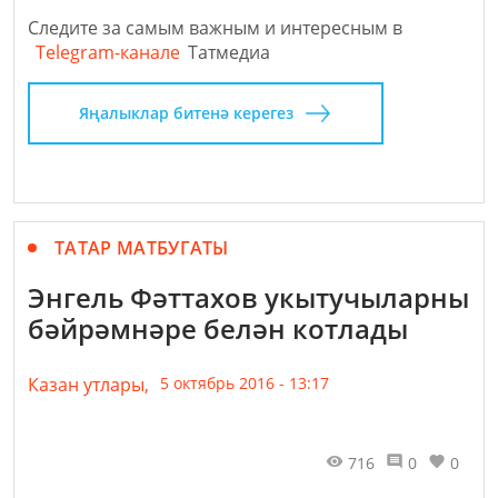
Следите за самым важным и интересным в
Telegram-канале
Татмедиа
Яңалыклар битенә керегез
ТАТАР МАТБУГАТЫ
Энгель Фәттахов укытучыларны
бәйрәмнәре белән котлады
Казан утлары,
5 октябрь 2016 - 13:17
716
0
0