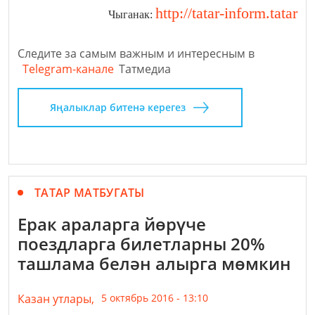
http://tatar-inform.tatar
Чыганак:
Следите за самым важным и интересным в
Telegram-канале
Татмедиа
Яңалыклар битенә керегез
ТАТАР МАТБУГАТЫ
Ерак араларга йөрүче
поездларга билетларны 20%
ташлама белән алырга мөмкин
Казан утлары,
5 октябрь 2016 - 13:10