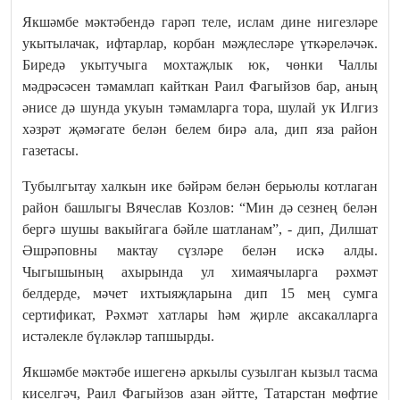
Якшәмбе мәктәбендә гарәп теле, ислам дине нигезләре
укытылачак, ифтарлар, корбан мәҗлесләре үткәреләчәк.
Биредә укытучыга мохтаҗлык юк, чөнки Чаллы
мәдрәсәсен тәмамлап кайткан Раил Фагыйзов бар, аның
әнисе дә шунда укуын тәмамларга тора, шулай ук Илгиз
хәзрәт җәмәгате белән белем бирә ала, дип яза район
газетасы.
Тубылгытау халкын ике бәйрәм белән берьюлы котлаган
район башлыгы Вячеслав Козлов: “Мин дә сезнең белән
бергә шушы вакыйгага бәйле шатланам”, - дип, Дилшат
Әшрәповны мактау сүзләре белән искә алды.
Чыгышының ахырында ул химаячыларга рәхмәт
белдерде, мәчет ихтыяҗларына дип 15 мең сумга
сертификат, Рәхмәт хатлары һәм җирле аксакалларга
истәлекле бүләкләр тапшырды.
Якшәмбе мәктәбе ишегенә аркылы сузылган кызыл тасма
киселгәч, Раил Фагыйзов азан әйтте, Татарстан мөфтие