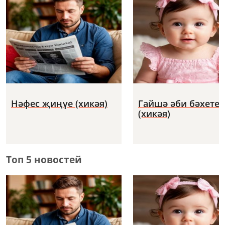
Нәфес җиңүе (хикәя)
Гайшә әби бәхете
(хикәя)
Топ 5 новостей