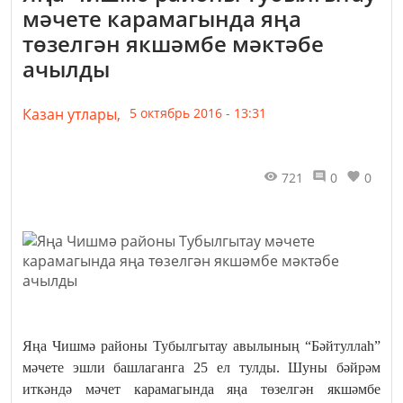
мәчете карамагында яңа
төзелгән якшәмбе мәктәбе
ачылды
Казан утлары,
5 октябрь 2016 - 13:31
721
0
0
Яңа Чишмә районы Тубылгытау авылының “Бәйтуллаһ”
мәчете эшли башлаганга 25 ел тулды. Шуны бәйрәм
иткәндә мәчет карамагында яңа төзелгән якшәмбе