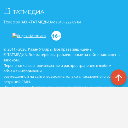
Телефон АО «ТАТМЕДИА»:
(843) 222 09 84
16+
© 2011 - 2026. Казан Утлары. Все права защищены.
© ТАТМЕДИА. Все материалы, размещенные на сайте, защищены
законом.
Перепечатка, воспроизведение и распространение в любом
объеме информации,
размещенной на сайте, возможна только с письменного согласия
редакций СМИ.
При поддержке Республиканского агентства по печати и массовым
коммуникациям «ТАТМЕДИА».
Наименование СМИ: Сетевое издание Казан Утлары
№ свидетельства о регистрации СМИ, дата: ЭЛ N ФС - 77-69875 от
29.05.2017
выдано Федеральной службой по надзору в сфере связи,
информационных технологий и массовых коммуникаций
ФИО главного редактора: Гимадиев Алмаз Марсович