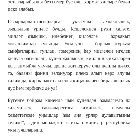
остазларыбызны без гомер буе олы хөрмәт хисләре белән
искә алабыз.
Гасырлардан-гасырларга укытучы әхлаклылык,
зыялылык үрнәге булды. Кешелекнең рухи халәте,
милләт язмышы, илебезнең киләчәге – һәрвакыт
мөгаллимнәр кулында. Укытучы – барлык күркәм
сыйфатларны туплап, гомеренең һәр мизгелен игелек
кылуга багышлап, күңел җылысын, киңәш-нәсихәтләрен
кызганмыйча укучыларына җиткерүче олы җанлы шәхес
тә, баланы фәнни эзләнүләр иленә алып керә алучы
галим дә, кирәк чакта акыллы киңәшләрен бирә алырлык
дус һәм тәрбияче дә ул!
Бүгенге бәйрәм көнендә чын күңелдән һәммәгезгә дә
сәламәтлек, гаиләләрегезгә иминлек, намуслы
хезмәтегездә уңышлар һәм яңа үрләр яулавыгызны
телим!”, - дип мөрәҗәгат ь иткән министр республика
укытучыларына.