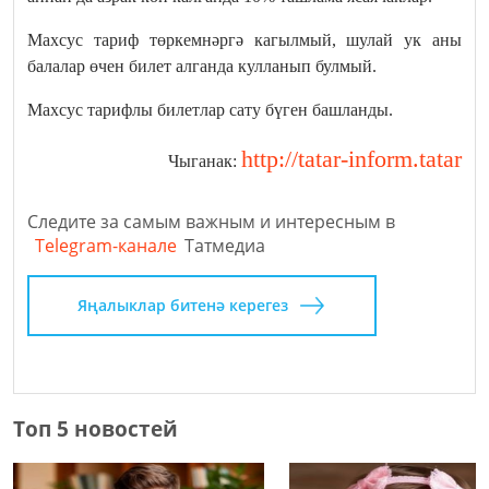
Махсус тариф төркемнәргә кагылмый, шулай ук аны
балалар өчен билет алганда кулланып булмый.
Махсус тарифлы билетлар сату бүген башланды.
http://tatar-inform.tatar
Чыганак:
Следите за самым важным и интересным в
Telegram-канале
Татмедиа
Яңалыклар битенә керегез
Топ 5 новостей