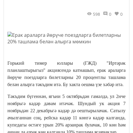
598
0
0
Горький тимер юллары (ГЖД) "Иртәрәк
планлаштырыгыз" акциясендә катнашып, ерак араларга
йөрүче поездларга билетларны 20 процентлы ташлама
белән алырга тәкъдим итә. Бу хакта оешма үзе хәбәр итә.
Тәкъдим бүгеннән, ягъни 5 октябрьдән гамәлдә, ул 2нче
ноябрьгә кадәр дәвам итәчәк. Шундый ук акция 7
ноябрьдән 22 декабрьгә кадәр дә оештырылачак. Сатылу
ачылганнан соң, рейска кадәр 11 көнгә кадәр калганда,
купедагы өстәге урын 20% арзанрак булачак, 10 көн һәм
аннан да азрак көн калганда 10% ташлама ясаячаклар.