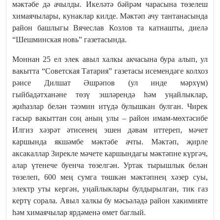
мәктәбе дә ачылды. Икеләтә бәйрәм чарасына төзелеш
химаячылары, кунаклар килде. Мәктәп ачу тантанасында
район башлыгы Вячеслав Козлов та катнашты, диелә
“Шешминская новь” газетасында.
Моннан 25 ел элек авыл халкы акчасына бура алып, ул
вакытта “Советская Татария” газетасы исемендәге колхоз
рәисе Дилшат Әшрәпов (ул инде мәрхүм)
гыйбадәтханәне төзү эшләрендә һәм уңайлыклар,
җиһазлар белән тәэмин итүдә булышкан булган. Чирек
гасыр вакыттан соң аның улы – район имам-мөхтәсибе
Илгиз хәзрәт әтисенең эшен дәвам иттереп, мәчет
каршында якшәмбе мәктәбе ачты. Мәктәп, җирле
аксакаллар Зирекле мәчете каршындагы мәктәпне күргәч,
алар үтенече буенча төзелгән. Уртак тырышлык белән
төзелеп, 600 мең сумга төшкән мәктәпнең хәзер суы,
электр уты кергән, уңайлыклары булдырылган, тик газ
кертү сорала. Авыл халкы бу мәсьәләдә район хакимияте
һәм химаячылар ярдәменә өмет баглый.