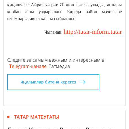
киңәшчесе Айрат хәзрәт Әюпов вәгазь укыды, аннары
корбан ашы уздырылды. Биредә район мәчетләре
имамнары, авыл халкы сыйланды.
http://tatar-inform.tatar
Чыганак:
Следите за самым важным и интересным в
Telegram-канале
Татмедиа
Яңалыклар битенә керегез
ТАТАР МАТБУГАТЫ