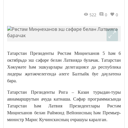
522
0
0
Татарстан Президенты Рөстәм Миңнеханов 5 һәм 6
октябрьдә эш сәфәре белән Латвиядә булачак. Татарстан
Хөкүмәте һәм эшкуарлары делегациясе дә республика
лидеры җитәкчелегендә әлеге Балтыйк буе дәүләтенә
бара.
Татарстан Президенты Рига – Казан турыдан-туры
авиамаршрутын ачуда катнаша. Сәфәр программасында
Татарстан һәм Латвия Президентлары Рөстәм
Миңнеханов белән Раймонд Вейонисның һәм Премьер-
министр Марис Кучинскисның очрашуы каралган.