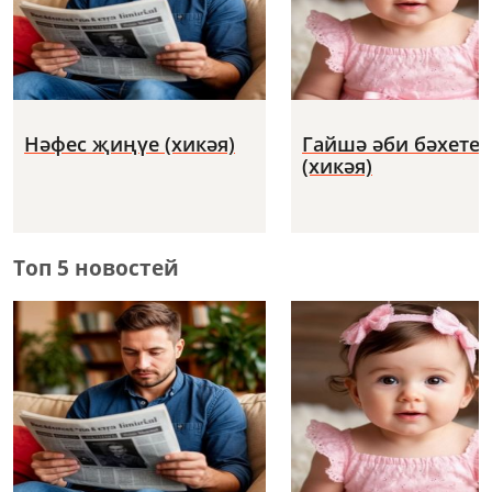
Нәфес җиңүе (хикәя)
Гайшә әби бәхете
(хикәя)
Топ 5 новостей