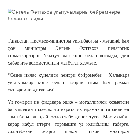
Татарстан Премьер-министры урынбасары - мәгариф һәм
фән министры Энгель Фәттахов педагогик
хезмәткәрләрне Укытучылар көне белән котлады, дип
хәбәр итә ведомствоның матбугат хезмәте.
“Сезне ихлас күңелдән һөнәри бәйрәмебез – Халыкара
укытучылар көне белән тәбрик итәм һәм рәхмәт
сүзләремне җиткерәм!
Үз гомерен иң фидакарь эшкә – мөгаллимлек хезмәтенә
багышлаган шәхесләргә карата ихтирамның тирәнлеген
ачып бирә алырдай сүзләр табу җиңел түгел. Мөстәкыйль
карар кабул итәргә, тормышта үз юлыбызны табарга,
сәләтебезне ачарга ярдәм иткән мөхтәрәм