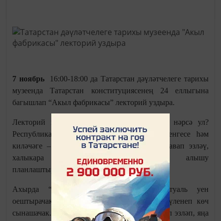
7 ноябрь
16:00-18:00 да Татарстан дәүләтчелеге тарихы
музеенда Татарстан конституциясенең 24 еллыгына
багышлап “Акыл фабрикасы” лекторий уздыра.
Лекторий кысаларында "Татарстан моделе нәрсә ул?
Республика Конституциясенең үткәне, бүгенгесе һәм
киләчәге – ул нинди?" дигән сорауларга җавап эзләү,
халыкара тәҗрибә турында фикер алышу
планлаштырыла.
Ахырда “Ябалак” берләшмәсе интеллектуаль уен
оештырачак. Катнашучылар командаларга бүленеп көч
сынашачак. Биредә кызыклы сорауларга җавап эзләп, яңа