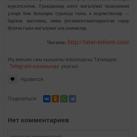
күрсәтеләчәк. Гражданнар әлеге мәгълүмат базасыннан
үзләре һәм балалары турында гына, ә ведомстволар —
барлык массивка, әмма регламентлаштырылган сорау
буенча гына мәгълүмат ала алачаклар.
http://tatar-inform.tatar
Чыганак:
Иң мөһим һәм кызыклы язмаларны Татмедиа
Telegram-каналында
укыгыз
Нравится
Поделиться:
Нет комментариев