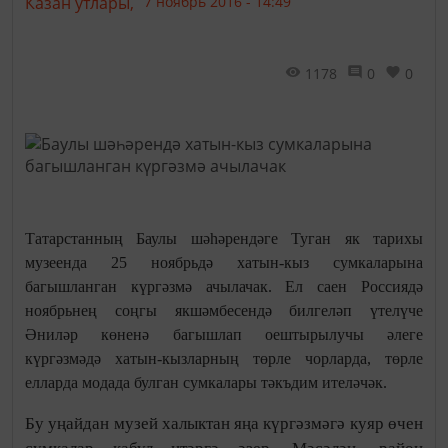
Казан утлары,
7 ноябрь 2016 - 14:49
1178
0
0
Татарстанның Баулы шәһәрендәге Туган як тарихы
музеенда 25 ноябрьдә хатын-кыз сумкаларына
багышланган күргәзмә ачылачак. Ел саен Россиядә
ноябрьнең соңгы якшәмбесендә билгеләп үтелүче
Әниләр көненә багышлап оештырылучы әлеге
күргәзмәдә хатын-кызларның төрле чорларда, төрле
елларда модада булган сумкалары тәкъдим ителәчәк.
Бу уңайдан музей халыктан яңа күргәзмәгә куяр өчен