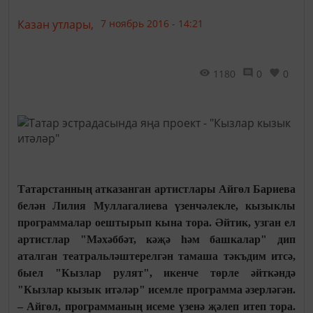
Казан утлары,
7 ноябрь 2016 - 14:21
1180
0
0
Татарстанның атказанган артистлары Айгөл Бариева
белән Лилия Муллагалиева үзенчәлекле, кызыклы
программалар оештырып кына тора. Әйтик, узган ел
артистлар "Мәхәббәт, кәҗә һәм башкалар" дип
аталган театральләштерелгән тамаша тәкъдим итсә,
быел "Кызлар рулят", икенче төрле әйткәндә
"Кызлар кызык итәләр" исемле программа әзерләгән.
– Айгөл, программаның исеме үзенә җәлеп итеп тора.