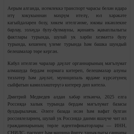
Аерым алганда, исемлеккә транспорт чарасы белән идарә
итү хокукыннан мәхрүм ителү, юл хәрәкәте
кагыйдәләрен бозу, хөкем ителгәнме, юкмы икәнлекне
барлау, эзләүдә булу-булмауны, җинаять җаваплылыгы
фактлары турында, шулай ук хәрби хезмәттә булу
турында, кешенең үлеме турында һәм башка шундый
белешмәләр төре кергән.
Кабул ителгән чаралар дәүләт органнарының мәгълүмат
алмашуда бердәм нормага китереп, белешмәләр алуны
тизләтер һәм дәүләт, муниципаль ярдәме күрсәтүнең
сыйфатын камилләштерүгә китерер дип көтелә.
Дмитрий Медведев алдан хәбәр иткәнчә, 2025 елга
Россиядә халык турында бердәм мәгълүмат базасы
булдырылачак. Әлеге базада исән һәм вафат булган
россиялеләрнең, шулай ук Россиядә даими яшәүче чит ил
гражданнарының төрле идентификаторлары — ИНН,
СНИЛС, паспорт һәм машина йөртү таныклыгы саннары