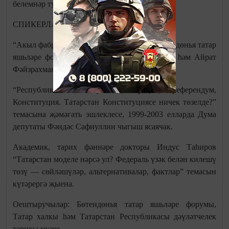
белемнәр туплый аласың.
СПИКЕРЛАР:
“Акыл фабрикасы” ның модераторлары Бөтендөнья татар
яшьләре форумы вәкилләре Тәбрис Яруллин һәм Айрат
Фәйзрахманов.
“Республика нигезләре: Декларация, референдум,
Конституция. Татарстан Конституциясе ничек төзелде?”
темасына җәмәгать эшлеклесе, 1999-2003 елларда Дума
депутаты Фәндәс Сафиуллин чыгыш ясаячак.
Академик, тарих фәннәре докторы Индус Таһиров
“Татарстан моделе нәрсә ул? Федераль үзәк белән килешү
төзү — сөйләшүләр, альтернативалар, фактлар” темасын
күтәрергә җыена.
Оештыручылар: Бөтендөнья татар яшьләре форумы,
Татар халкы һәм Татарстан Республикасы дәүләтчелек
тарихы музее