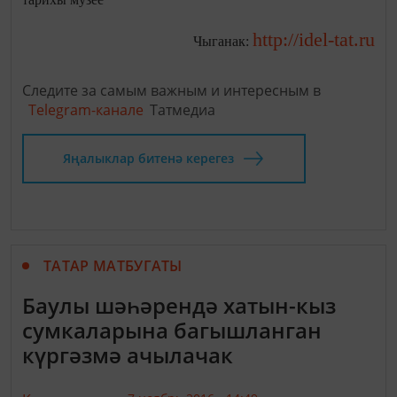
http://idel-tat.ru
Чыганак:
Следите за самым важным и интересным в
Telegram-канале
Татмедиа
Яңалыклар битенә керегез
ТАТАР МАТБУГАТЫ
Баулы шәһәрендә хатын-кыз
сумкаларына багышланган
күргәзмә ачылачак