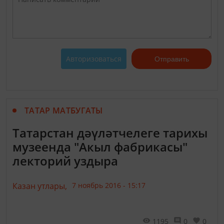
Авторизоваться
Отправить
ТАТАР МАТБУГАТЫ
Татарстан дәүләтчелеге тарихы
музеенда "Акыл фабрикасы"
лекторий уздыра
Казан утлары,
7 ноябрь 2016 - 15:17
1195
0
0