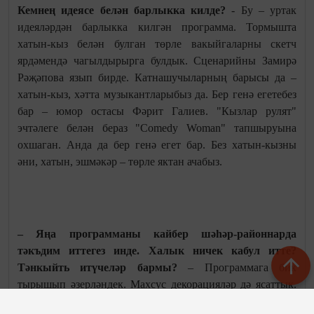
Кемнең идеясе белән барлыкка килде?
- Бу – уртак
идеяләрдән барлыкка килгән программа. Тормышта
хатын-кыз белән булган төрле вакыйгаларны скетч
ярдәмендә чагылдырырга булдык. Сценарийны Замирә
Рәҗәпова язып бирде. Катнашучыларның барысы да –
хатын-кыз, хәтта музыкантларыбыз да. Бер генә егетебез
бар – юмор остасы Фәрит Галиев. "Кызлар рулят"
эчтәлеге белән бераз "Соmedy Womаn" тапшыруына
охшаган. Анда да бер генә егет бар. Без хатын-кызны
әни, хатын, эшмәкәр – төрле яктан ачабыз.
– Яңа программаны кайбер шәһәр-районнарда
тәкъдим иттегез инде. Халык ничек кабул итте?
Тәнкыйть итүчеләр бармы?
– Программага бик
тырышып әзерләндек. Махсус декорацияләр дә ясаттык.
Бу тамашачыны шаккатыру максаты да түгел, тамашаны