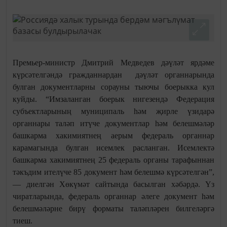
Премьер-министр Дмитрий Медведев дәүләт ярдәме
күрсәтелгәндә гражданнардан дәүләт органнарында
булган документларны сорауны тыючы боерыкка кул
куйды. “Имзаланган боерык нигезендә Федерация
субъектларының муниципаль һәм җирле үзидарә
органнары таләп итүче документлар һәм белешмәләр
башкарма хакимиятнең аерым федераль органнар
карамагында булган исемлек расланган. Исемлектә
башкарма хакимиятнең 25 федераль органы тарафыннан
тәкъдим ителүче 85 документ һәм белешмә күрсәтелгән”,
— диелгән Хөкүмәт сайтында басылган хәбәрдә. Үз
чиратларында, федераль органнар әлеге документ һәм
белешмәләрне бирү форматы таләпләрен билгеләргә
тиеш.