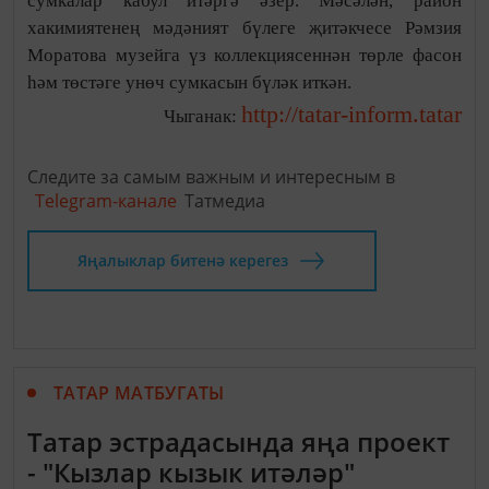
сумкалар кабул итәргә әзер. Мәсәлән, район
хакимиятенең мәдәният бүлеге җитәкчесе Рәмзия
Моратова музейга үз коллекциясеннән төрле фасон
һәм төстәге унөч сумкасын бүләк иткән.
http://tatar-inform.tatar
Чыганак:
Следите за самым важным и интересным в
Telegram-канале
Татмедиа
Яңалыклар битенә керегез
ТАТАР МАТБУГАТЫ
Татар эстрадасында яңа проект
- "Кызлар кызык итәләр"