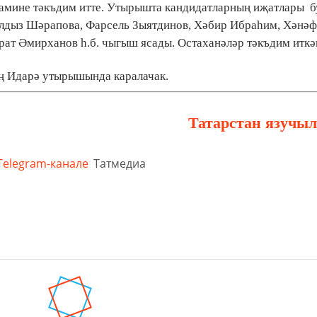
рамине тәкъдим итте. Утырышта кандидатларның иҗатлары б
олдыз Шәрапова, Фарсель Зыятдинов, Хәбир Ибраһим, Хәнәф
ат Әмирханов һ.б. чыгыш ясады. Остаханәләр тәкъдим иткә
ең Идарә утырышында каралачак.
Татарстан язучыл
Telegram-канале
Татмедиа