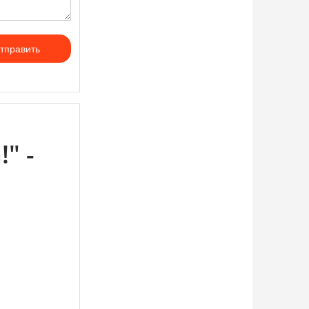
тправить
" -