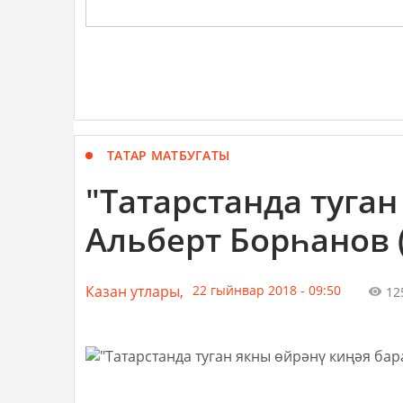
ТАТАР МАТБУГАТЫ
"Татарстанда туган
Альберт Борһанов 
Казан утлары,
22 гыйнвар 2018 - 09:50
12