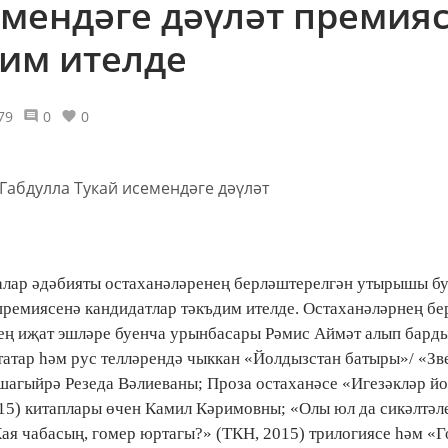
емендәге дәүләт премия
дим ителде
79
0
0
алар әдәбияты остаханәләренең берләштерелгән утырышы бу
ремиясенә кандидатлар тәкъдим ителде. Остаханәләрнең б
ең иҗат эшләре буенча урынбасары Рәмис Аймәт алып барды
татар һәм рус телләрендә чыккан «Йолдызстан батыры»/ «З
 шагыйрә Резеда Вәлиеваны; Проза остаханәсе «Игезәкләр 
015) китаплары өчен Камил Кәримовны; «Олы юл да сикәлтәл
Кая чабасың, гомер юртагы?» (ТКН, 2015) трилогиясе һәм «