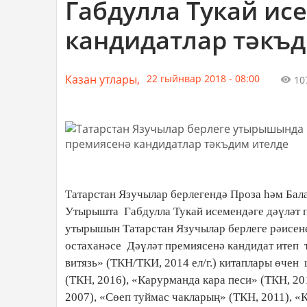
Габдулла Тукай ис
кандидатлар тәкъ
Казан утлары,
22 гыйнвар 2018 - 08:00
10
Татарстан Язучылар берлегендә Проза һәм Бал
Утырышта Габдулла Тукай исемендәге дәүләт п
утырышын Татарстан Язучылар берлеге рәисен
остаханәсе Дәүләт премиясенә кандидат итеп 
витязь» (ТКН/ТКИ, 2014 ел/г.) китаплары өчен
(ТКН, 2016), «Карурманда кара песи» (ТКН, 2
2007), «Сөеп туймас чакларың» (ТКН, 2011), «