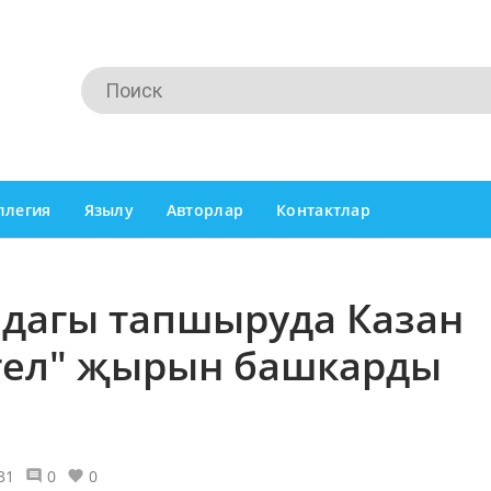
ллегия
Язылу
Авторлар
Контактлар
ндагы тапшыруда Казан
 тел" җырын башкарды
31
0
0