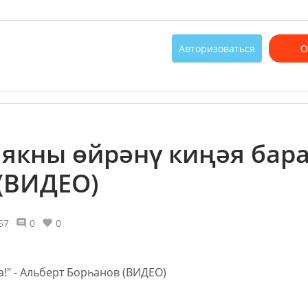
Авторизоваться
О
 якны өйрәнү киңәя бара!
(ВИДЕО)
57
0
0