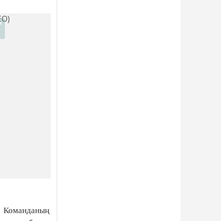
.
Команданың