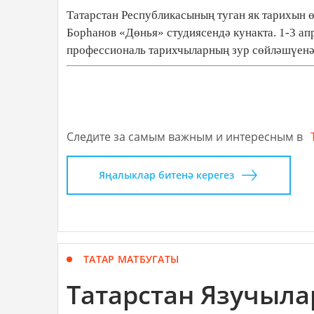
Татарстан Республикасының туган як тарихын 
Борһанов «Дөнья» студиясендә кунакта. 1-3 ап
профессиональ тарихчыларның зур сөйләшүенә
Следите за самым важным и интересным в
Яңалыклар битенә керегез
ТАТАР МАТБУГАТЫ
Татарстан Язучыл