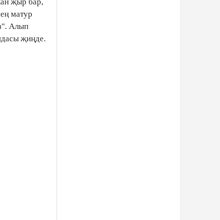
кан җыр бар,
нең матур
з". Алып
ндасы җиңде.