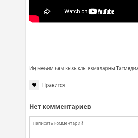
Иң мөһим һәм кызыклы язмаларны Татмеди
Нравится
Нет комментариев