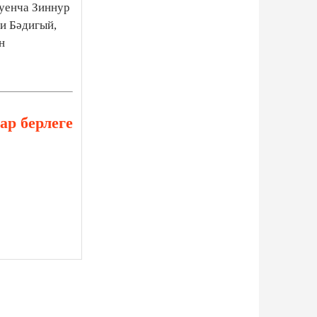
уенча Зиннур
и Бәдигый,
н
ар берлеге