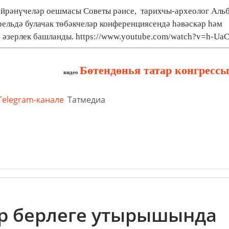
өйрәнүчеләр оешмасы Советы рәисе, тарихчы-археолог Аль
рельдә булачак төбәкчеләр конференциясендә һәвәскәр һәм
 әзерлек башланды. https://www.youtube.com/watch?v=h-Ua
Бөтендөнья татар конгрессы
видео
Telegram-канале
Татмедиа
ар берлеге утырышында