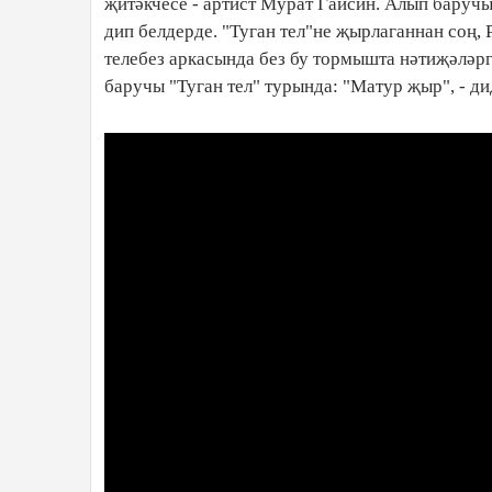
җитәкчесе - артист Мурат Гайсин. Алып баручы
дип белдерде. "Туган тел"не җырлаганнан соң,
телебез аркасында без бу тормышта нәтиҗәләргә
баручы "Туган тел" турында: "Матур җыр", - д