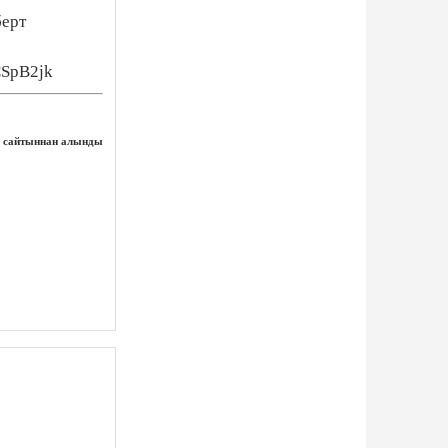
берт
CSpB2jk
сайтыннан алынды