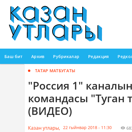
Баш бит
Архив
Рубрикалар
Редакция
Редко
ТАТАР МАТБУГАТЫ
"Россия 1" каналы
командасы "Туган
(ВИДЕО)
Казан утлары,
22 гыйнвар 2018 - 11:30
68