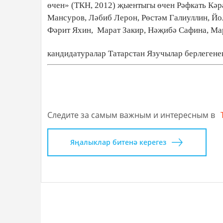
өчен» (ТКН, 2012) җыентыгы өчен Рәфкать Кә
Мансуров, Ләбиб Лерон, Рөстәм Галиуллин, Й
Фәрит Яхин, Марат Закир, Нәҗибә Сафина, Мар
кандидатуралар Татарстан Язучылар берлеген
Следите за самым важным и интересным в
Яңалыклар битенә керегез