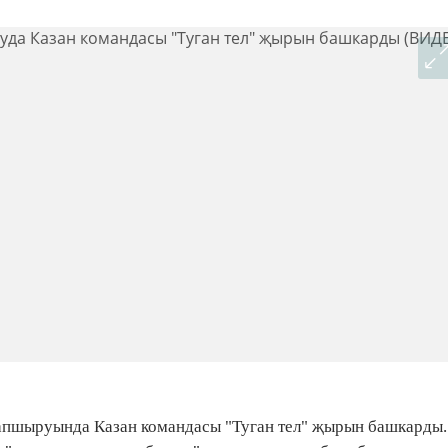
тапшыруында Казан командасы "Туган тел" җырын башкарды