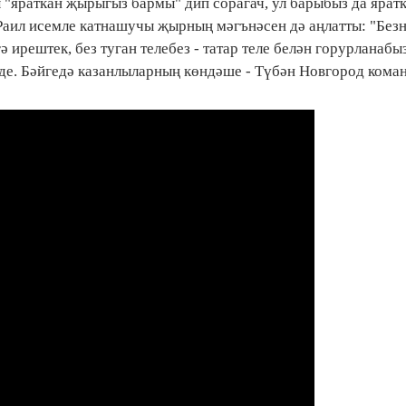
 "яраткан җырыгыз бармы" дип сорагач, ул барыбыз да ярат
 Раил исемле катнашучы җырның мәгънәсен дә аңлатты: "Без
 ирештек, без туган телебез - татар теле белән горурланабы
иде. Бәйгедә казанлыларның көндәше - Түбән Новгород кома