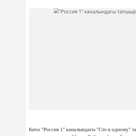
Кичә "Россия 1" каналындагы "Сто к одному" 