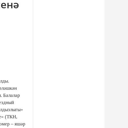
сенә
лды.
ерләшкән
. Балалар
вездный
йолдызлыгы»
е» (ТКН,
Гомер – яшәр