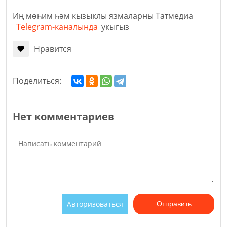
Иң мөһим һәм кызыклы язмаларны Татмедиа
Telegram-каналында
укыгыз
Нравится
Поделиться:
Нет комментариев
Авторизоваться
Отправить