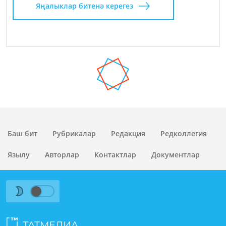
Яңалыклар битенә керегез
Баш бит
Рубрикалар
Редакция
Редколлегия
Язылу
Авторлар
Контактлар
Документлар