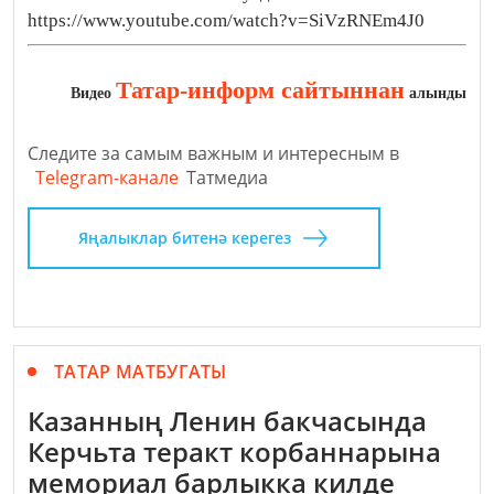
https://www.youtube.com/watch?v=SiVzRNEm4J0
Татар-информ сайтыннан
Видео
алынды
Следите за самым важным и интересным в
Telegram-канале
Татмедиа
Яңалыклар битенә керегез
ТАТАР МАТБУГАТЫ
Казанның Ленин бакчасында
Керчьта теракт корбаннарына
мемориал барлыкка килде