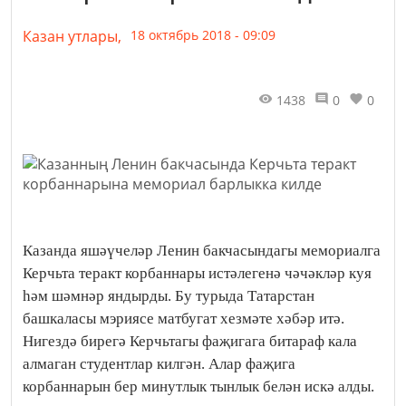
Казан утлары,
18 октябрь 2018 - 09:09
1438
0
0
Казанда яшәүчеләр Ленин бакчасындагы мемориалга
Керчьта теракт корбаннары истәлегенә чәчәкләр куя
һәм шәмнәр яндырды. Бу турыда Татарстан
башкаласы мэриясе матбугат хезмәте хәбәр итә.
Нигездә бирегә Керчьтагы фаҗигага битараф кала
алмаган студентлар килгән. Алар фаҗига
корбаннарын бер минутлык тынлык белән искә алды.