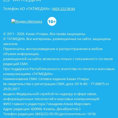
Телефон АО «ТАТМЕДИА»:
(843) 222 09 84
16+
© 2011 - 2026. Казан Утлары. Все права защищены.
© ТАТМЕДИА. Все материалы, размещенные на сайте, защищены
законом.
Перепечатка, воспроизведение и распространение в любом
объеме информации,
размещенной на сайте, возможна только с письменного согласия
редакций СМИ.
При поддержке Республиканского агентства по печати и массовым
коммуникациям «ТАТМЕДИА».
Наименование СМИ: Сетевое издание Казан Утлары
№ свидетельства о регистрации СМИ, дата: ЭЛ N ФС - 77-69875 от
29.05.2017
выдано Федеральной службой по надзору в сфере связи,
информационных технологий и массовых коммуникаций
ФИО главного редактора: Гимадиев Алмаз Марсович
Адрес редакции: 420066, Казань, Декабристов 2
Телефон редакции: (843)222-05-50 (дополнительно: 1618)