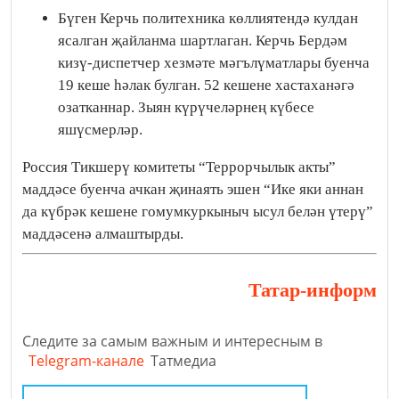
Бүген Керчь политехника көллиятендә кулдан
ясалган җайланма шартлаган. Керчь Бердәм
кизү-диспетчер хезмәте мәгълүматлары буенча
19 кеше һәлак булган. 52 кешене хастаханәгә
озатканнар. Зыян күрүчеләрнең күбесе
яшүсмерләр.
Россия Тикшерү комитеты “Террорчылык акты”
маддәсе буенча ачкан җинаять эшен “Ике яки аннан
да күбрәк кешене гомумкуркыныч ысул белән үтерү”
маддәсенә алмаштырды.
Татар-информ
Следите за самым важным и интересным в
Telegram-канале
Татмедиа