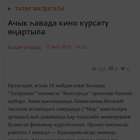
ТАТАР МАТБУГАТЫ
Ачык һавада кино күрсәтү
яңартыла
Казан утлары,
17 май 2016 - 14:32
747
0
0
Иртәгәдән, ягъни 18 майдан алып Казанда
“Татаркино” оешмасы “Киносреда” проектын башлап
җибәрә. Аның кысаларында, башкаланың Василий
Аксенов исемендәге скверында (“Мир” кинотеатры
артында) җәй дәвамында һәр чәршәмбе коммерцияле
булмаган фильмнар күрсәтеләчәк. Проект тантаналы
рәвештә 1 июньдә — Балаларны яклау көнендә