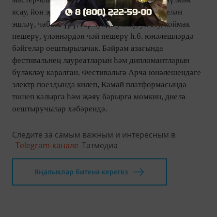
ясау, йон эрләү, калфак чигү, күн мозаика белән
эшләү, чабата үрү, гармунда уйнау, ук ату, коймак
пешерү, үләннәрдән чәй пешерү һ.б. юнәлешләрдә
бәйгеләр оештырылачак. Бәйрәм азагында
фестивальнең лауреатларын һәм дипломантларын
бүләкләү каралган. Фестивальгә Арча юнәлешендәге
электр поездында килеп, Камай платформасында
төшеп калырга һәм җәяү барырга мөмкин, диелә
оештыручылар хәбәрендә.
Следите за самым важным и интересным в
Telegram-канале
Татмедиа
Яңалыклар битенә керегез