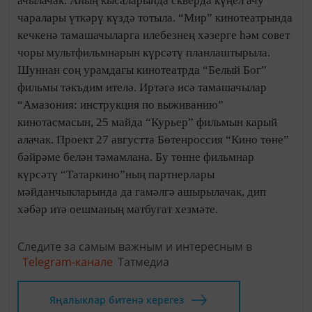
ачылачак. Аның кысаларында скверда күңел ачу
чаралары үткәрү күздә тотыла. “Мир” кинотеатрында
кечкенә тамашачыларга илебезнең хәзерге һәм совет
чоры мультфильмнарын күрсәтү планлаштырыла.
Шуннан соң урамдагы кинотеатрда “Белый Бог”
фильмы тәкъдим ителә. Иртәгә исә тамашачылар
“Амазония: инструкция по выживанию”
кинотасмасын, 25 майда “Курьер” фильмын карый
алачак. Проект 27 августта Бөтенроссия “Кино төне”
бәйрәме белән тәмамлана. Бу төнне фильмнар
күрсәтү “Татаркино”ның партнерлары
мәйданчыкларында да гамәлгә ашырылачак, дип
хәбәр итә оешманың матбугат хезмәте.
Следите за самым важным и интересным в
Telegram-канале
Татмедиа
Яңалыклар битенә керегез