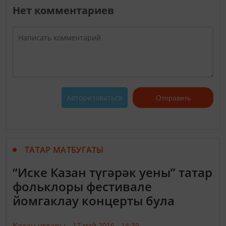
Нет комментариев
Авторизоваться
Отправить
ТАТАР МАТБУГАТЫ
“Иске Казан түгәрәк уены” татар
фольклоры фестивале
йомгаклау концерты була
17 май 2016 - 14:39