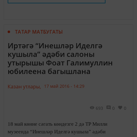
ТАТАР МАТБУГАТЫ
Иртәгә “Инешләр Иделгә
кушыла” әдәби салоны
утырышы Фоат Галимуллин
юбилеена багышлана
Казан утлары,
17 май 2016 - 14:29
693
0
0
18 май көнне сәгать көндезге 2 дә ТР Милли
музеенда “Инешләр Иделгә кушыла” әдәби