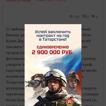
Казан утлары,
905
0
0
21 май көнне сәгать көндезге 1 дә Татарстанның
Биектау районы Камай авылында урнашкан Иске
Казан Дәүләт тарихи-мәдәни һәм табигый музей
тыюлыгы “Музей ныгытмасы”нда “Иске Казан
түгәрәк уены” татар фольклоры республика
фестиваленең йомгаклау концерты була. 7 ел рәттән
үткәрелә торган чараның максаты — татар гореф-
гадәтләрен саклап калу, балаларны, яшьләрне милли
мәдәни кыйммәтләргә тарту. Гала-концертка
Татарстанның 29 районыннан 59 фольклор
коллективы килер дип көтелә. Ачык һавада үткәрелә
торган мәдәни чара программасында халык уеннары
белән балалар өчен мәйданчык эшләячәк. Шулай ук,
мастер-класслар, мастер-шоу, тимерчелек, чүлмәк