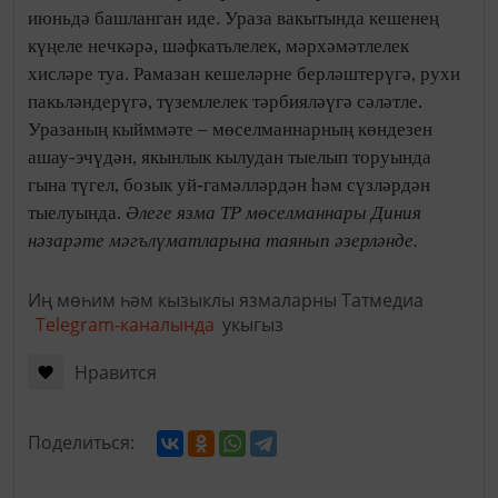
июньдә башланган иде. Ураза вакытында кешенең
күңеле нечкәрә, шәфкатьлелек, мәрхәмәтлелек
хисләре туа. Рамазан кешеләрне берләштерүгә, рухи
пакьләндерүгә, түземлелек тәрбияләүгә сәләтле.
Уразаның кыйммәте – мөселманнарның көндезен
ашау-эчүдән, якынлык кылудан тыелып торуында
гына түгел, бозык уй-гамәлләрдән һәм сүзләрдән
тыелуында.
Әлеге язма ТР мөселманнары Диния
нәзарәте мәгълүматларына таянып әзерләнде.
Иң мөһим һәм кызыклы язмаларны Татмедиа
Telegram-каналында
укыгыз
Нравится
Поделиться: