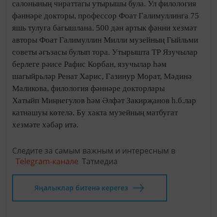
салонының чираттагы утырышы була. Ул филология
фәннәре докторы, профессор Фоат Галимуллинга 75
яшь тулуга багышлана. 500 дән артык фәнни хезмәт
авторы Фоат Галимуллин Милли музейның Гыйльми
советы әгъзасы булып тора. Утырышта ТР Язучылар
берлеге рәисе Рафис Корбан, язучылар һәм
шагыйрьләр Ренат Харис, Газинур Морат, Мәдинә
Маликова, филология фәннәре докторлары
Хатыйп Миңнегулов һәм Әлфәт Закирҗанов һ.б.лар
катнашуы көтелә. Бу хакта музейның матбугат
хезмәте хәбәр итә.
Следите за самым важным и интересным в
Telegram-канале
Татмедиа
Яңалыклар битенә керегез