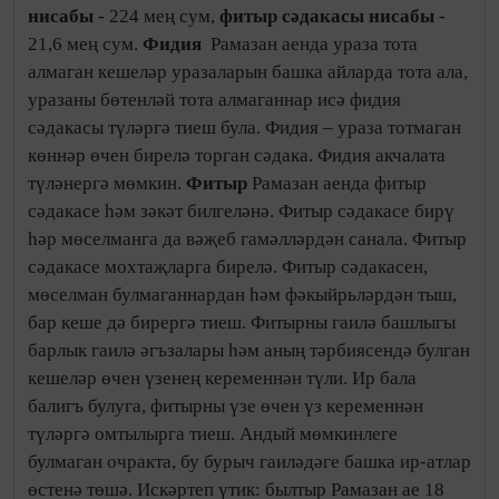
нисабы
- 224 мең сум,
фитыр сәдакасы нисабы
-
21,6 мең сум.
Фидия
Рамазан аенда ураза тота
алмаган кешеләр уразаларын башка айларда тота ала,
уразаны бөтенләй тота алмаганнар исә фидия
сәдакасы түләргә тиеш була. Фидия – ураза тотмаган
көннәр өчен бирелә торган сәдака. Фидия акчалата
түләнергә мөмкин.
Фитыр
Рамазан аенда фитыр
сәдакасе һәм зәкәт билгеләнә. Фитыр сәдакасе бирү
һәр мөселманга да вәҗеб гамәлләрдән санала. Фитыр
сәдакасе мохтаҗларга бирелә. Фитыр сәдакасен,
мөселман булмаганнардан һәм фәкыйрьләрдән тыш,
бар кеше дә бирергә тиеш. Фитырны гаилә башлыгы
барлык гаилә әгъзалары һәм аның тәрбиясендә булган
кешеләр өчен үзенең кеременнән түли. Ир бала
балигъ булуга, фитырны үзе өчен үз кеременнән
түләргә омтылырга тиеш. Андый мөмкинлеге
булмаган очракта, бу бурыч гаиләдәге башка ир-атлар
өстенә төшә. Искәртеп үтик: былтыр Рамазан ае 18