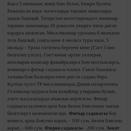
Быел 5 июньнән, кояш баю белән, һиҗри буенча
Рамазан ае керә: мәчетләрдә тәравих намазлары
укыла башлый. Татарстан мәчетләрендәге имамнар
тәравих намазында 20 рәкагать укырга тиеш дигән
карарга киленгән. Мөселманнар уразаны 6 июньнән
тота башлый, соңгы көне 4 июльгә туры килә, 5
июльдә - Ураза гаетенең беренче көне (Гает 3 көн
билгеләп үтелә). Гает көнне иртән хәллерәк,
акчалырак кешеләр фәкыйрьләргә һәм мохтажларга,
ятимнәргә фитыр сәдакасы өләшә. Гаилә башлыгы
хатыны һәм балалары өчен дип тә сәдака бирә.
Күптән түгел ТР мөселманнары Диния нәзарәтенең
Голәмәләр шурасы һәм казыйлар утырышы булып,
әлеге мәсьәләләрдә ачыклык кертелгән. Фитыр
сәдакасы күләмен арпа һәм йөзем бәясеннән чыгып
билгеләргә килешенгән иде.
Фитыр сәдакасы
бер
кешегә, арпа бәясенә карап, - 100 сум, йөзем бәясенә
карап, - 600 сум.
Фидия сәдакасы
- 200 сум.
Зәкят