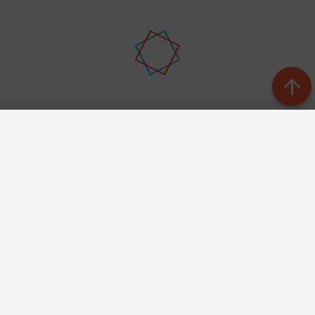
Баш бит
Рубрикалар
Редакция
Редколлегия
Язылу
Авторлар
Контактлар
Документлар
Телефон АО «ТАТМЕДИА»:
(843) 222 09 84