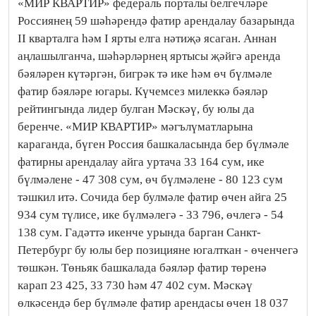
«МИР КВАРТИР» федераль порталы белгечләре
Россиянең 59 шәһәрендә фатир арендалау базарында
II кварталга һәм I ярты елга нәтиҗә ясаган. Аннан
аңлашылганча, шәһәрләрнең яртысы җәйгә аренда
бәяләрен күтәргән, бигрәк тә ике һәм өч бүлмәле
фатир бәяләре югары. Күчемсез милеккә бәяләр
рейтингында лидер булган Мәскәү, бу юлы да
беренче. «МИР КВАРТИР» мәгълүматларына
караганда, бүген Россия башкаласында бер бүлмәле
фатирны арендалау айга уртача 33 164 сум, ике
бүлмәлене - 47 308 сум, өч бүлмәлене - 80 123 сум
тәшкил итә. Сочида бер булмәле фатир өчен айга 25
934 сум түлисе, ике бүлмәлегә - 33 796, өчлегә - 54
138 сум. Гадәттә икенче урында барган Санкт-
Петербург бу юлы бер позицияне югалткан - өченчегә
төшкән. Төньяк башкалада бәяләр фатир төренә
карап 23 425, 33 730 һәм 47 402 сум. Мәскәү
өлкәсендә бер бүлмәле фатир арендасы өчен 18 037