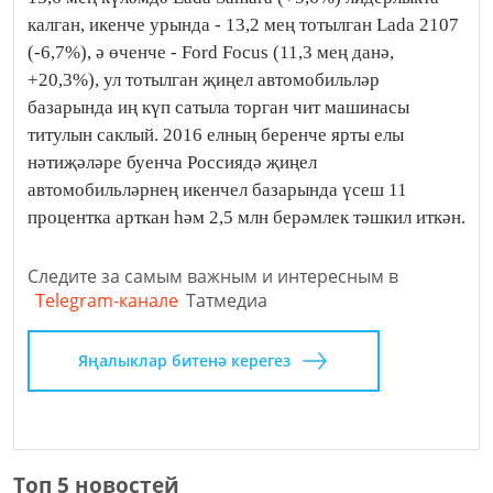
калган, икенче урында - 13,2 мең тотылган Lada 2107
(-6,7%), ә өченче - Ford Focus (11,3 мең данә,
+20,3%), ул тотылган җиңел автомобильләр
базарында иң күп сатыла торган чит машинасы
титулын саклый. 2016 елның беренче ярты елы
нәтиҗәләре буенча Россиядә җиңел
автомобильләрнең икенчел базарында үсеш 11
процентка арткан һәм 2,5 млн берәмлек тәшкил иткән.
Следите за самым важным и интересным в
Telegram-канале
Татмедиа
Яңалыклар битенә керегез
Топ 5 новостей