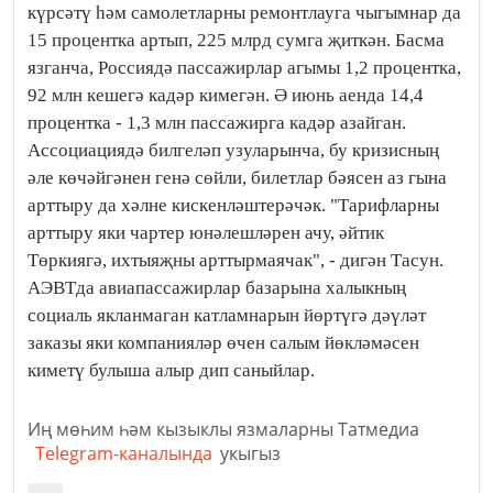
күрсәтү һәм самолетларны ремонтлауга чыгымнар да
15 процентка артып, 225 млрд сумга җиткән. Басма
язганча, Россиядә пассажирлар агымы 1,2 процентка,
92 млн кешегә кадәр кимегән. Ә июнь аенда 14,4
процентка - 1,3 млн пассажирга кадәр азайган.
Ассоциациядә билгеләп узуларынча, бу кризисның
әле көчәйгәнен генә сөйли, билетлар бәясен аз гына
арттыру да хәлне кискенләштерәчәк. "Тарифларны
арттыру яки чартер юнәлешләрен ачу, әйтик
Төркиягә, ихтыяҗны арттырмаячак", - дигән Тасун.
АЭВТда авиапассажирлар базарына халыкның
социаль якланмаган катламнарын йөртүгә дәүләт
заказы яки компанияләр өчен салым йөкләмәсен
киметү булыша алыр дип саныйлар.
Иң мөһим һәм кызыклы язмаларны Татмедиа
Telegram-каналында
укыгыз