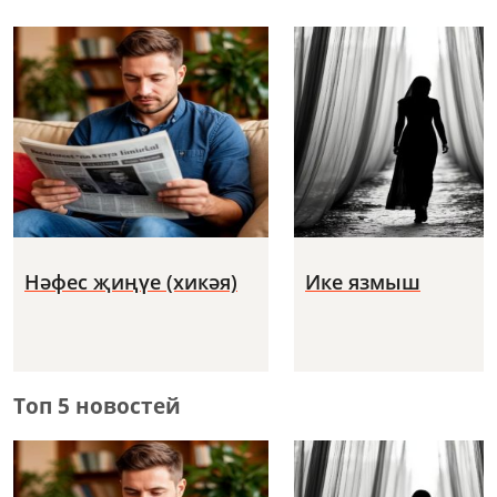
Нәфес җиңүе (хикәя)
Ике язмыш
Топ 5 новостей