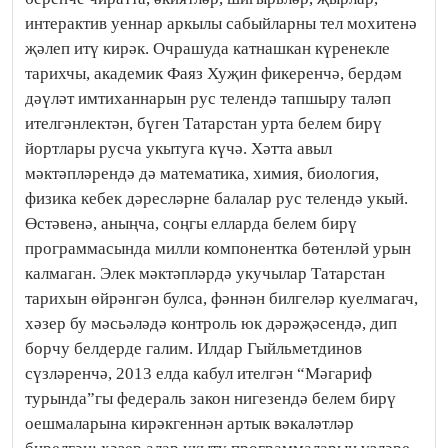
интерактив уеннар аркылы сабыйларны тел мохитенә
җәлеп итү кирәк. Очрашуда катнашкан күренекле
тарихчы, академик Фаяз Хуҗин фикеренчә, бердәм
дәүләт имтиханнарын рус телендә тапшыру таләп
ителгәнлектән, бүген Татарстан урта белем бирү
йортлары русча укытуга күчә. Хәтта авыл
мәктәпләрендә дә математика, химия, биология,
физика кебек дәресләрне балалар рус телендә укый.
Өстәвенә, аныңча, соңгы елларда белем бирү
программасында милли компонентка бөтенләй урын
калмаган. Элек мәктәпләрдә укучылар Татарстан
тарихын өйрәнгән булса, фәннән билгеләр куелмагач,
хәзер бу мәсьәләдә контроль юк дәрәҗәсендә, дип
борчу белдерде галим. Илдар Гыйльметдинов
сүзләренчә, 2013 елда кабул ителгән “Мәгариф
турында”гы федераль закон нигезендә белем бирү
оешмаларына кирәкгеннән артык вәкаләтләр