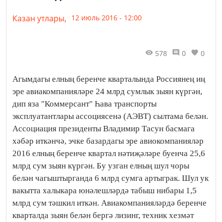
Казан утлары,
12 июль 2016 - 12:00
578
0
0
Агымдагы елның беренче кварталында Россиянең иң
эре авиакомпанияләре 24 млрд сумлык зыян күргән,
дип яза "Коммерсант" Һава транспорты
эксплуатантлары ассоциясенә (АЭВТ) сылтама белән.
Ассоциация президенты Владимир Тасун басмага
хәбәр иткәнчә, эчке базардагы эре авиокомпанияләр
2016 елның беренче квартал нәтиҗәләре буенча 25,6
млрд сум зыян күргән. Бу узган елның шул чоры
белән чагыштырганда 6 млрд сумга артыграк. Шул ук
вакытта халыкара юнәлешләрдә табыш нибары 1,5
млрд сум тәшкил иткән. Авиакомпанияләрдә беренче
кварталда зыян белән бергә лизинг, техник хезмәт