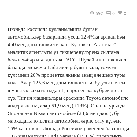
592
0
0
Июньдә Россиядә кулланылышта булган
автомобильләр базарында үсеш 12,4%ка арткан һәм
450 мең данә тәшкил иткән. Бу хакта "Автостат"
аналитик агентлыгы үз тикшеренүләренә сылтама
белән хәбәр итә, дип яза ТАСС. Шулай итеп, икенчел
базарда элеккечә Lada лидер булып кала, гомуми
күләмнең 28% процентка якыны аның өлешенә туры
килә. Алар 125,6 мең данә тәшкил итә, бу узган елгы
шушы ук вакыттагыдан 1,5 процентка күбрәк дигән
сүз. Чит ил машиналары арасында Toyota автомобиле
лидерлык итә, алар 51,9 мең (+18%). Өченче урында -
Япониянең Nissan автомобиле (23,6 мең данә), бу
маркадагы тотылган автомобильләрне сату күләме
15% ка арткан. Июньдә Россиянең икенчел базарында
13,6 мең күләмдә Lada Samara (+5,6%) лидерлыкта