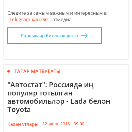
Следите за самым важным и интересным в
Telegram-канале
Татмедиа
Яңалыклар битенә керегез
ТАТАР МАТБУГАТЫ
"Автостат": Россиядә иң
популяр тотылган
автомобильләр - Lada белән
Toyota
Казан утлары,
12 июль 2016 - 09:00