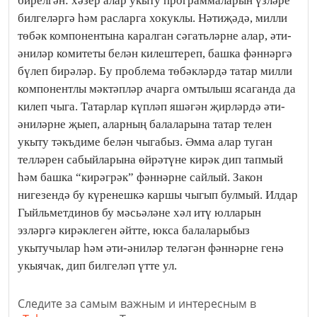
бирелгән: хәзер алар укыту программаларын үзләре
билгеләргә һәм расларга хокуклы. Нәтиҗәдә, милли
төбәк компонентына каралган сәгатьләрне алар, әти-
әниләр комитеты белән килештереп, башка фәннәргә
бүлеп бирәләр. Бу проблема төбәкләрдә татар милли
компонентлы мәктәпләр ачарга омтылыш ясаганда да
килеп чыга. Татарлар күпләп яшәгән җирләрдә әти-
әниләрне җыеп, аларның балаларына татар телен
укыту тәкъдиме белән чыгабыз. Әмма алар туган
телләрен сабыйларына өйрәтүне кирәк дип тапмый
һәм башка “кирәгрәк” фәннәрне сайлый. Закон
нигезендә бу күренешкә каршы чыгып булмый. Илдар
Гыйльметдинов бу мәсьәләне хәл итү юлларын
эзләргә кирәклеген әйтте, юкса балаларыбыз
укытучылар һәм әти-әниләр теләгән фәннәрне генә
укыячак, дип билгеләп үтте ул.
Следите за самым важным и интересным в