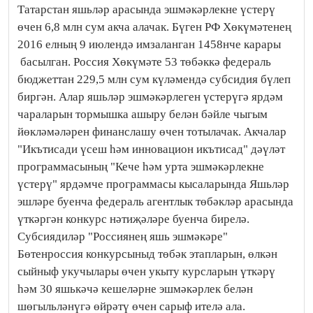
Татарстан яшьләр арасында эшмәкәрлекне үстерү
өчен 6,8 млн сум акча алачак. Бүген РФ Хөкүмәтенең
2016 елның 9 июлендә имзаланган 1458нче карары
басылган. Россия Хөкүмәте 53 төбәккә федераль
бюджеттан 229,5 млн сум күләмендә субсидия бүлеп
биргән. Алар яшьләр эшмәкәрлеген үстерүгә ярдәм
чараларын тормышка ашыру белән бәйле чыгым
йөкләмәләрен финанслашу өчен тотылачак. Акчалар
"Икътисади үсеш һәм инновацион икътисад" дәүләт
программасының "Кече һәм урта эшмәкәрлекне
үстерү" ярдәмче программасы кысаларында Яшьләр
эшләре буенча федераль агентлык төбәкләр арасында
үткәргән конкурс нәтиҗәләре буенча бирелә.
Субсиядиләр "Россиянең яшь эшмәкәре"
Бөтенроссия конкурсыныд төбәк этапларын, өлкән
сыйныф укучылары өчен укыту курсларын үткәрү
һәм 30 яшькәчә кешеләрне эшмәкәрлек белән
шөгыльләнүгә өйрәтү өчен сарыф ителә ала.