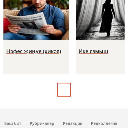
Нәфес җиңүе (хикәя)
Ике язмыш
Баш бит
Рубрикалар
Редакция
Редколлегия