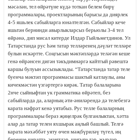
мәсәлән, тел өйрәтүне күдә тоткан белем бирү
программалары, проектларының барысы да диярлек
4-5 яшьлек сабыйларга юнәлтелгән. Сабыйлар кече
яшьтән бернинди авырлыкларсыз берьюлы 3-4 тел
өйрәнә, дип мисал китерде Илдар Гыйльметдинов. Ул
Татарстанда рус һәм татар телләренең дәүләт телләре
булын искәртте. Соңгысын мәктәпләрдә теләгән кеше
генә өйрәнсен дигән тәкъдимнәргә кайтгый рәвештә
каршы булуын ассызыклады. “Татарстанда татар теле
буенча мәктәп программасы шактый катлаулы, аны
кичекмәстән үзгәртергә кирәк. Татар балаларына
2нче сыйныфтан ук грамматика өйрәтеп, без
сабыйларда да, аларның әти-әниләрендә дә телебезгә
карата нәфрәт кенә уятабыз. Рус телле балаларның
программалары бераз җиңелрәк булганлыктан, хәтта
алар да татар телен яхшырак аңлый башлый. Телгә
карата мәхәббәт уяту өчен мәҗбүриләү түгел, иң
беренче чиратта, әкиятләр, шигырьләр, җырлар,