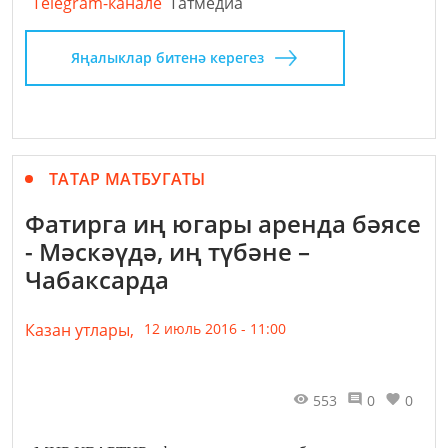
Telegram-канале
Татмедиа
Яңалыклар битенә керегез
ТАТАР МАТБУГАТЫ
Фатирга иң югары аренда бәясе
- Мәскәүдә, иң түбәне –
Чабаксарда
Казан утлары,
12 июль 2016 - 11:00
553
0
0