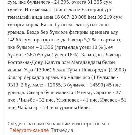
сум, ике бүлмәлегә - 24 305, өчлегә 31 305 сум
түлисе. Иң кыйммәт «бишлек»не Екатеринбург
тәмамлый, анда аена 16 667, 23 808 һәм 39 219 сум
түләргә кирәк. Казан бу исемлектә тугызынчы
урында. Бездә бер бүлмәле фатирны арендага алу
14965 сум тора (ярты елда бәяләр 5,7 % ка арткан),
ике бүлмәле – 21336 (ярты елда үсеш 10 % ), өч
бүлмәле 36705 сум ( үсеш 18%). Казандагы бәяләр
Ростов-на-Дону, Калуга һәм Магадандагы белән
янәшә. Уфа (13906) белән Түбән Новгородта (13903)
бәяләр беркадәр арзан. Яр Чаллы исә (1 бүлмәле -
9313, 2 бүлмәле - 12055, 3 бүлмәле - 14590) 45 нче
урында. Самара бу исемлектә 19 нчы , Саратов - 27
нче , Чиләбе - 32 нче, Ульяновск - 41 нче, Ижевск - 51
нче, Чабаксар - 59 нчы урынны били.
Следите за самым важным и интересным в
Telegram-канале
Татмедиа