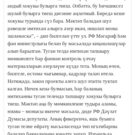
андый хокукы булырга тиеш. Әлбәттә, бу һичшиксез
шулай булырга тиеш дигәнне аңлатмый. Биредә кеше
хокукы турында сүз бара. Мәктәп баладан шул
рәвешле имтихан алырга әзер икән, нишләп моны
эшләмәскә”, – дип билгеләп үтте ул. РФ Мәгариф һәм
фән министрлыгы белән бу мәсьәләдә киңәшләшүләр
алып барылган. Туган телдә имтихан тапшыру
мөмкинлеге һәр фәннән контроль үлчәү
материалларын әзерләүне күздә тота. Моның өчен,
билгеле, өстәмә чыгымнар, кадрлар таләп ителә.
Нәтиҗәдә, закон проекты әлегә шул этапта туктап
калган. Ничек кенә булмасын, һәр баланың
имтиханны туган телендә тапшыру хокукы булырга
тиеш. Мәктәп аңа бу мөмкинлекне тудыра аламы,
юкмы – монысы икенче мәсьәлә, диде РФ Дәүләт
Думасы депутаты. Аның фикеренчә, яшь буынга
туган телне өйрәтү мәсьәләсендә төп игътибарны
балалар бакчаларына юнәлтү зарур. Израильдә,