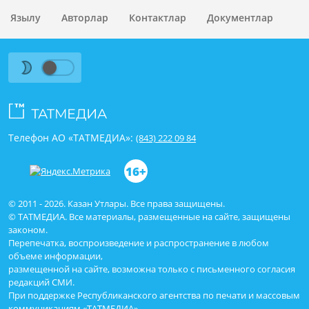
Язылу
Авторлар
Контактлар
Документлар
Телефон АО «ТАТМЕДИА»:
(843) 222 09 84
16+
© 2011 - 2026. Казан Утлары. Все права защищены.
© ТАТМЕДИА. Все материалы, размещенные на сайте, защищены
законом.
Перепечатка, воспроизведение и распространение в любом
объеме информации,
размещенной на сайте, возможна только с письменного согласия
редакций СМИ.
При поддержке Республиканского агентства по печати и массовым
коммуникациям «ТАТМЕДИА».