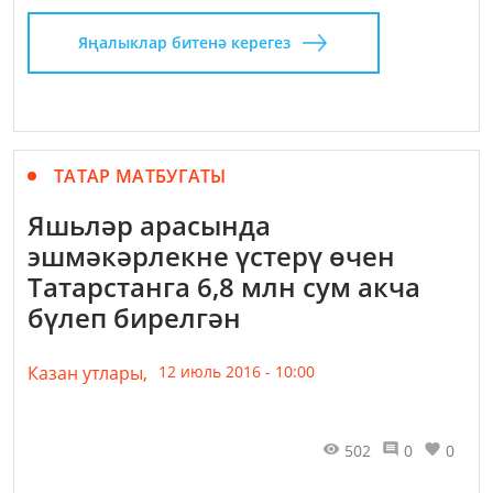
Яңалыклар битенә керегез
ТАТАР МАТБУГАТЫ
Яшьләр арасында
эшмәкәрлекне үстерү өчен
Татарстанга 6,8 млн сум акча
бүлеп бирелгән
Казан утлары,
12 июль 2016 - 10:00
502
0
0