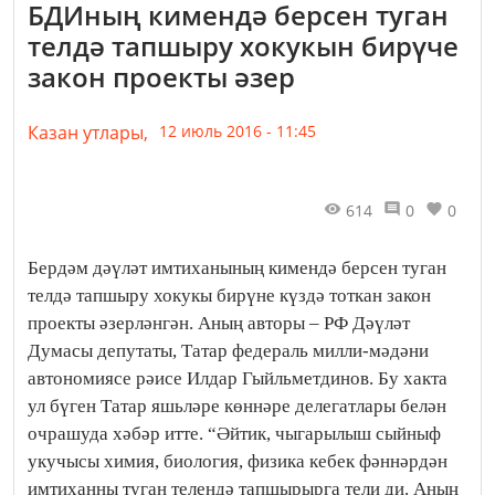
БДИның кимендә берсен туган
телдә тапшыру хокукын бирүче
закон проекты әзер
Казан утлары,
12 июль 2016 - 11:45
614
0
0
Бердәм дәүләт имтиханының кимендә берсен туган
телдә тапшыру хокукы бирүне күздә тоткан закон
проекты әзерләнгән. Аның авторы – РФ Дәүләт
Думасы депутаты, Татар федераль милли-мәдәни
автономиясе рәисе Илдар Гыйльметдинов. Бу хакта
ул бүген Татар яшьләре көннәре делегатлары белән
очрашуда хәбәр итте. “Әйтик, чыгарылыш сыйныф
укучысы химия, биология, физика кебек фәннәрдән
имтиханны туган телендә тапшырырга тели ди. Аның