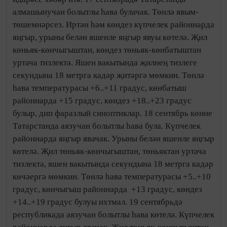
алмашынучан болытлы һава булачак. Төнлә явым-
төшемнәрсез. Иртән һәм көндез күпчелек районнарда
яңгыр, урыны белән яшенле яңгыр явуы көтелә. Җил
көньяк-көнчыгыштан, көндез төньяк-көнбатыштан
уртача тизлектә. Яшен вакытында җилнең тизлеге
секундына 18 метрга кадәр җитәргә мөмкин. Төнлә
һава температурасы +6..+11 градус, көнбатыш
районнарда +15 градус, көндез +18..+23 градус
булыр, дип фаразлый синоптиклар. 18 сентябрь көнне
Татарстанда аязучан болытлы һава була. Күпчелек
районнарда яңгыр явачак. Урыны белән яшенле яңгыр
көтелә. Җил төньяк-көнчыгыштан, төньяктан уртача
тизлектә, яшен вакытында секундына 18 метрга кадәр
көчәергә мөмкин. Төнлә һава температурасы +5..+10
градус, көнчыгыш районнарда +13 градус, көндез
+14..+19 градус булуы ихтмал. 19 сентябрьдә
республикада аязучан болытлы һава көтелә. Күпчелек