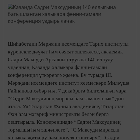
Шиһабетдин Мәрҗани исемендәге Тарих институты
күренекле дәүләт һәм сәясәт эшлеклесе, академик
Садри Максуди Арсалның тууына 140 ел тулу
уңаеннан, Казанда халыкара фәнни-гамәли
конференция үткәрергә җыена. Бу турыда Ш.
Мәрҗани исемендәге институт хезмәткәре Миләүшә
Гайнанова хәбәр итә. 7 декабрьгә билгеләнгән чара
“Садри Максудинең мирасы һәм заманчалык” дип
атала. Ул Татарстан Фәннәр академиясе, Татарстан
Фән һәм мәгариф министрлыгы белән бергә
оештырыла. Конференциядә “Садри Максудинең
тормышы һәм эшчәнлеге”, “С.Максуди мирасын
халыкка җиткерү һәм популярлаштыру”, “Садри