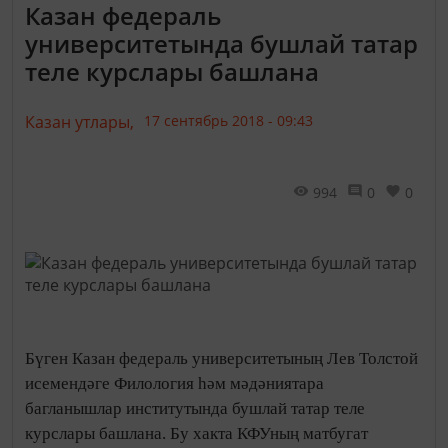
Казан федераль
университетында бушлай татар
теле курслары башлана
Казан утлары,
17 сентябрь 2018 - 09:43
994
0
0
Бүген Казан федераль университетының Лев Толстой
исемендәге Филология һәм мәдәниятара
багланышлар институтында бушлай татар теле
курслары башлана. Бу хакта КФУның матбугат