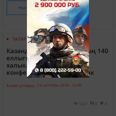
Яңалыклар битенә керегез
ТАТАР МАТБУГАТЫ
Казанда Садри Максудиның 140
еллыгына багышланган
халыкара фәнни-гамәли
конференция уздырылачак
Казан утлары,
14 сентябрь 2018 - 10:48
1321
0
0