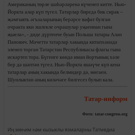
Американың төрле шәһәрләренә күченеп китте. Нью-
Йоркта алар күп түгел. Татарлар биредә бик сирәк –
җәмгыять әгъзаларының берәрсе вафат булган
очракта яки эшлекле очрашулар уңаеннан гына
җыела», - диде дүртенче буын Польша татары Алан
Панович. Мәчеттә татарлар хакында китапханәдә
эленеп торган Татарстан Республикасы флагы гына
искәртеп тора. Бүгенге көндә иман йортының хәле
бер дә шәптән түгел. Нью-Йоркта яшәүче күп кенә
татарлар аның хакында белмидер дә, мөгаен.
Шунлыктан аның киләчәге билгесез булып кала.
Татар-информ
Фото: tatar-congress.org
Иң мөһим һәм кызыклы язмаларны Татмедиа