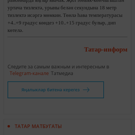
районнарда яңгыр явачак. Җил төньяк-көнчыгыштан
уртача тизлектә, урыны белән секундына 18 метр
тизлектә исәргә мөмкин. Төнлә һава температурасы
+4..+9 градус көндез +10..+15 градус булыр, дип
көтелә.
Татар-информ
Следите за самым важным и интересным в
Telegram-канале
Татмедиа
Яңалыклар битенә керегез
ТАТАР МАТБУГАТЫ