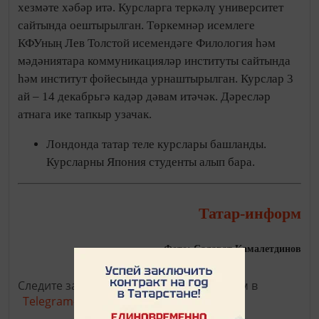
хезмәте хәбәр итә. Курсларга теркәлү университет
сайтында оештырылган. Төркемнәр исемлеге
КФУның Лев Толстой исемендәге Филология һәм
мәдәниятара коммуникацияләр институты сайтында
һәм институт фойесында урнаштырылган. Курслар 3
ай – 14 декабрьгә кадәр дәвам итәчәк. Дәресләр
атнага ике тапкыр узачак.
Лондонда татар теле курслары башланды.
Курсларны Япония студенты алып бара.
Татар-информ
Фото: Салават Камалетдинов
Следите за самым важным и интересным в
Telegram-канале
Татмедиа