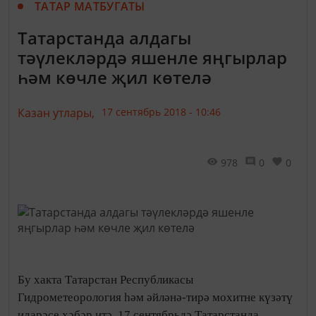
ТАТАР МАТБУГАТЫ
Татарстанда алдагы
тәүлекләрдә яшенле яңгырлар
һәм көчле җил көтелә
Казан утлары,
17 сентябрь 2018 - 10:46
978
0
0
Бу хакта Татарстан Республикасы
Гидрометеорология һәм әйләнә-тирә мохитне күзәтү
идарәсе хәбәр итә. 17 сентябрьдә Татарстанда