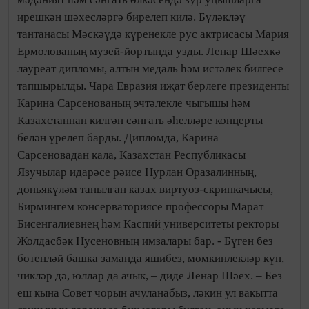
ирешкән шәхесләргә бирелеп килә. Бүләкләү
тантанасы Мәскәүдә күренекле рус актрисасы Мария
Ермолованың музей-йортында узды. Ленар Шәехкә
лауреат дипломы, алтын медаль һәм истәлек билгесе
тапшырылды. Чара Евразия иҗат берлеге президенты
Карина Сарсенованың эчтәлекле чыгышы һәм
Казахстаннан килгән сәнгать әһелләре концерты
белән үрелеп барды. Дипломда, Карина
Сарсеновадан кала, Казахстан Республикасы
Язучылар идарәсе рәисе Нурлан Оразалинның,
дөньякүләм танылган казах виртуоз-скрипкачысы,
Бирмингем консерваториясе профессоры Марат
Бисенгалиевнең һәм Каспий университеты ректоры
Жолдасбәк Нусеновның имзалары бар. - Бүген без
бөтенләй башка заманда яшибез, мөмкинлекләр күп,
чикләр дә, юллар да ачык, – диде Ленар Шәех. – Без
еш кына Совет чорын ачуланабыз, ләкин ул вакытта