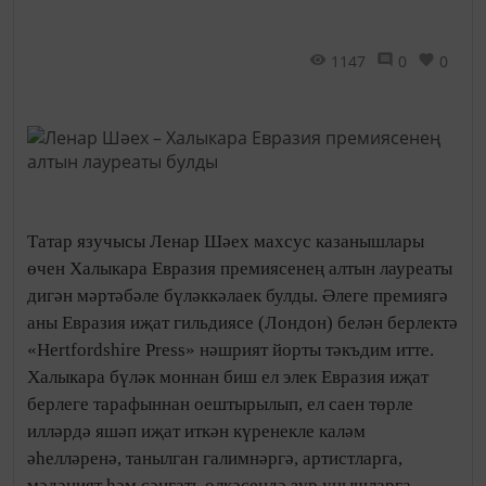
1147
0
0
Татар язучысы Ленар Шәех махсус казанышлары
өчен Халыкара Евразия премиясенең алтын лауреаты
дигән мәртәбәле бүләккәлаек булды. Әлеге премиягә
аны Евразия иҗат гильдиясе (Лондон) белән берлектә
«Hertfordshire Press» нәшрият йорты тәкъдим итте.
Халыкара бүләк моннан биш ел элек Евразия иҗат
берлеге тарафыннан оештырылып, ел саен төрле
илләрдә яшәп иҗат иткән күренекле каләм
әһелләренә, танылган галимнәргә, артистларга,
мәдәният һәм сәнгать өлкәсендә зур уңышларга