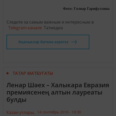
Фото: Гөлнар Гарифуллина
Следите за самым важным и интересным в
Telegram-канале
Татмедиа
Яңалыклар битенә керегез
ТАТАР МАТБУГАТЫ
Ленар Шәех – Халыкара Евразия
премиясенең алтын лауреаты
булды
Казан утлары,
14 сентябрь 2018 - 10:30