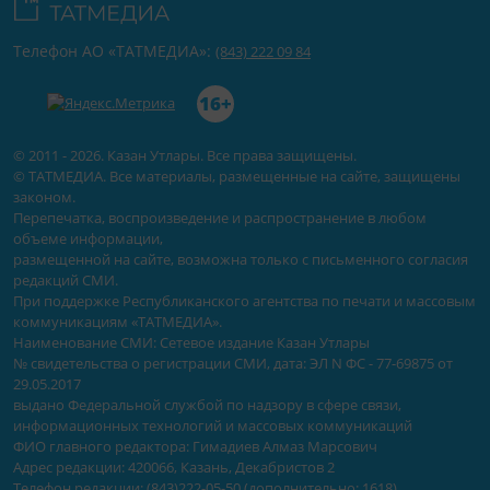
Телефон АО «ТАТМЕДИА»:
(843) 222 09 84
16+
© 2011 - 2026. Казан Утлары. Все права защищены.
© ТАТМЕДИА. Все материалы, размещенные на сайте, защищены
законом.
Перепечатка, воспроизведение и распространение в любом
объеме информации,
размещенной на сайте, возможна только с письменного согласия
редакций СМИ.
При поддержке Республиканского агентства по печати и массовым
коммуникациям «ТАТМЕДИА».
Наименование СМИ: Сетевое издание Казан Утлары
№ свидетельства о регистрации СМИ, дата: ЭЛ N ФС - 77-69875 от
29.05.2017
выдано Федеральной службой по надзору в сфере связи,
информационных технологий и массовых коммуникаций
ФИО главного редактора: Гимадиев Алмаз Марсович
Адрес редакции: 420066, Казань, Декабристов 2
Телефон редакции: (843)222-05-50 (дополнительно: 1618)