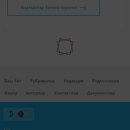
Яңалыклар битенә керегез
Баш бит
Рубрикалар
Редакция
Редколлегия
Язылу
Авторлар
Контактлар
Документлар