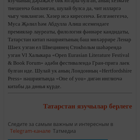
язучының дәрәҗәсе бик югары булган, аның хезмәте
тиешенчә бәяләнгән, шулай булса да, чит илләргә
чыгу чикләнгән. Хәзер исә киресенчә. Белгәнегезчә,
Муса Җәлил һәм Абдулла Алиш исемендәге
премияләр лауреаты, филология фәннәре кандидаты,
Татарстан китап нәшриятының баш мөхәррире Ленар
Шәех узган ел Швециянең Стокһольм шәһәрендә
узган VI Халыкара «Open Eurasian Literature Festival
& Book Forum» әдәби фестивалендә Гран-прига лаек
булган иде. Шулай ук аның Лондонның «Hertfordshire
Press» нәшриятында «One of you» дигән инглизчә
китабы да дөнья күрде.
Татарстан язучылар берлеге
Следите за самым важным и интересным в
Telegram-канале
Татмедиа