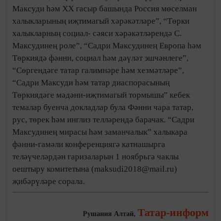
Максуди һәм XX гасыр башында Россия мөселман
халыкларының иҗтимагый хәрәкәтләре”, “Төрки
халыкларның социал- сәяси хәрәкәтләрендә С.
Максудинең роле”, “Садри Максудинең Европа һәм
Төркиядә фәнни, социал һәм дәүләт эшчәнлеге”,
“Сөргендәге татар галимнәре һәм хезмәтләре”,
“Садри Максуди һәм татар диаспорасының
Төркиядәге мәдәни-иҗтимагый тормышы” кебек
темалар буенча докладлар була Фәнни чара татар,
рус, төрек һәм инглиз телләрендә барачак. “Садри
Максудинең мирасы һәм заманчалык” халыкара
фәнни-гамәли конференциягә катнашырга
теләүчеләрдән гаризаларын 1 ноябрьгә чаклы
оештыру комитетына (maksudi2018@mail.ru)
җибәрүләре сорала.
Татар-информ
Рушания Алтай,