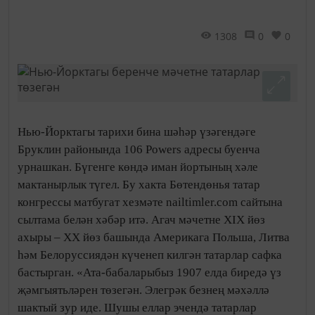
1308
0
0
Нью-Йорктагы тарихи бина шәһәр үзәгендәге
Бруклин районында 106 Powers адресы буенча
урнашкан. Бүгенге көндә иман йортының хәле
мактанырлык түгел. Бу хакта Бөтендөнья татар
конгрессы матбугат хезмәте nailtimler.com сайтына
сылтама белән хәбәр итә. Агач мәчетне XIX йөз
ахыры – XX йөз башында Америкага Польша, Литва
һәм Белоруссиядән күченеп килгән татарлар сафка
бастырган. «Ата-бабаларыбыз 1907 елда биредә үз
җәмгыятьләрен төзегән. Элегрәк безнең мәхәллә
шактый зур иде. Шушы еллар эчендә татарлар