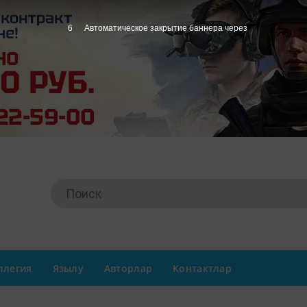
5
Автоматическое закрытие баннера через
ллегия
Язылу
Авторлар
Контактлар