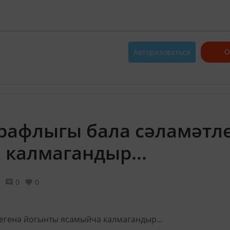
Авторизоваться
О
рафлыгы бала сәламәтл
калмагандыр...
0
0