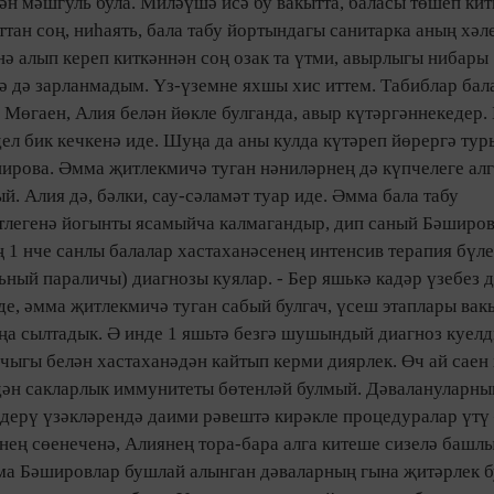
лән мәшгуль була. Миләүшә исә бу вакытта, баласы төшеп кит
тан соң, ниһаять, бала табу йортындагы санитарка аның хәл
нә алып кереп киткәннән соң озак та үтми, авырлыгы нибары
игә дә зарланмадым. Үз-үземне яхшы хис иттем. Табиблар ба
 Мөгаен, Алия белән йөкле булганда, авыр күтәргәннекедер. 
ел бик кечкенә иде. Шуңа да аны кулда күтәреп йөрергә тур
ирова. Әмма җитлекмичә туган нәниләрнең дә күпчелеге алг
. Алия дә, бәлки, сау-сәламәт туар иде. Әмма бала табу
тлегенә йогынты ясамыйча калмагандыр, дип саный Бәширов
1 нче санлы балалар хастаханәсенең интенсив терапия бүле
ный параличы) диагнозы куялар. - Бер яшькә кадәр үзебез д
де, әмма җитлекмичә туган сабый булгач, үсеш этаплары вак
ңа сылтадык. Ә инде 1 яшьтә безгә шушындый диагноз куелды
ыгы белән хастаханәдән кайтып керми диярлек. Өч ай саен
рдән сакларлык иммунитеты бөтенләй булмый. Дәвалануларны
дерү үзәкләрендә даими рәвештә кирәкле процедуралар үтү
енең сөенеченә, Алиянең тора-бара алга китеше сизелә башл
мма Бәшировлар бушлай алынган дәваларның гына җитәрлек 