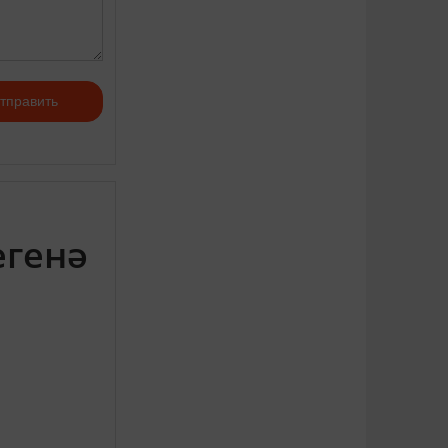
тправить
егенә