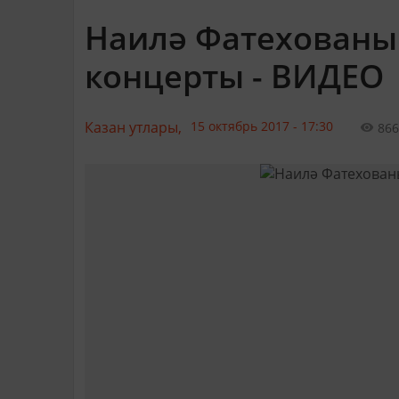
Наилә Фатехованың
концерты - ВИДЕО
Казан утлары,
15 октябрь 2017 - 17:30
866