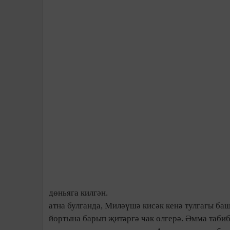
дөньяга килгән.
атна булганда, Миләүшә кисәк кенә тулгагы б
йортына барып җитәргә чак өлгерә. Әмма таби