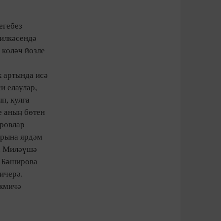
егебез
җилкәсендә
 көләч йөзле
 артында исә
и елаулар,
п, кулга
е аның бөтен
ировлар
арына ярдәм
да Миләүшә
я Бәширова
ичерә.
екмичә