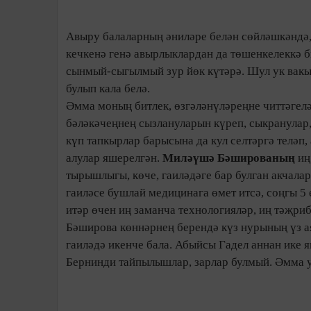
Авыру балаларның әниләре белән сөйләшкәндә,
кечкенә генә авырлыклардан да төшенкелеккә б
сынмый-сыгылмый зур йөк күтәрә. Шул ук вакыт
булып кала белә.
Әмма моның битлек, өзгәләнүләреңне читтәгел
бәләкәчеңнең сызлануларын күреп, сыкранулар,
күп тапкырлар барысына да кул селтәргә теләп,
алулар яшерелгән.
Миләүшә Бәшированың
иң
тырышлыгы, көче, гаиләдәге бар булган акчал
гаиләсе бушлай медицинага өмет итсә, соңгы 5
итәр өчен иң заманча технологияләр, иң тәҗри
Бәширова көннәрнең берендә күз нурының үз а
гаиләдә икенче бала. Абыйсы Гадел аннан ике 
Бернинди тайпылышлар, зарлар булмый. Әмма у