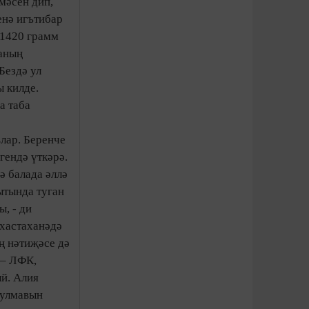
мәсен дип,
енә игътибар
 1420 грамм
ланың
Бездә ул
ы килде.
а таба
лар. Беренче
гендә үткәрә.
ә балада әллә
ытында туган
, - ди
 хастаханәдә
ң нәтиҗәсе дә
 – ЛФК,
ый. Алия
булмавын