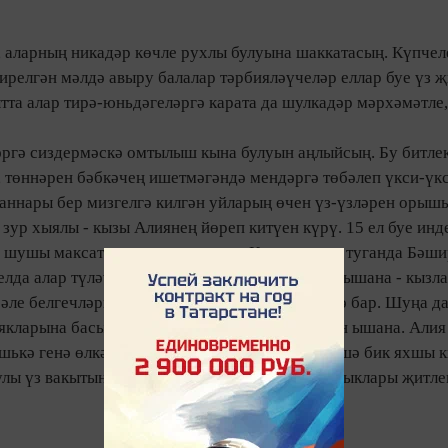
 аларның никадәр көчле рухлы булуына шаккатасың. Күпчел
ирелгән мәлдә авыру балалар тәрбияләүчеләр еллар буе үз 
та алар тирә-юньдәгеләргә карата да шулкадәр мәрхәмәтле,
әргә сиздермәскә омтылыш кына булуын аңлыйсың. Бу битлек
 төннәрен бәбкәчең ишетмәгәндә мендәргә төбәлеп үкси-үкс
 аннары бер мизгелгә килгән уйларың өчен үз-үзләрен орышы
 зур хыялы - кызы Алиянең йөреп китүен күрү. 15 ел буе инд
ар шушы максатка ирешүгә тотыла. Кызчыклары туганда Бәш
 елда алар түләүле медицина мөмкинлекләренә ышана - кызл
бәле белгечләрне эзли алар. Яхшы нәтиҗәләр дә бар. Шуңа 
якларына басып йөреп китүенә чын күңеленнән ышана. Али
яшькә генә өлкәнрәк. Ике йөклелекне дә Миләүшә бик яхшы к
лы үз вакытында сау-сәламәт булып туса, кызчыклары җитл