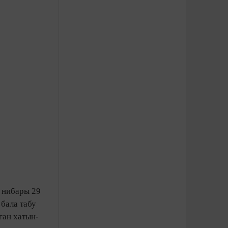
 нибары 29
бала табу
ган хатын-