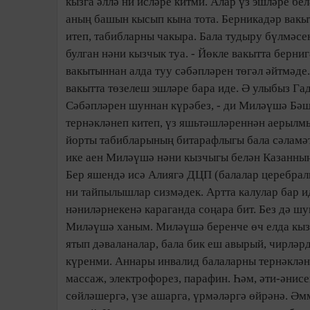
кызга әллә ни исләре китми. Алар үз эшләре бе
аның башын кысып кына тота. Берникадәр вакыт
итеп, табибларны чакыра. Бала тудыру бүлмәсе
булган нәни кызчык туа. - Йөкле вакытта берн
вакытыннан алда туу сәбәпләрен төгәл әйтмәде.
вакытта төзелеш эшләре бара иде. Ә улыбыз Гад
Сәбәпләрен шуннан күрәбез, - ди Миләүшә Бәш
тернәкләнеп китеп, үз яшьтәшләреннән аерылмый
йорты табибларының битарафлыгы бала сәламә
ике аен Миләүшә нәни кызчыгы белән Казанның 
Бер яшендә исә Алиягә ДЦП (балалар церебраль
ни тайпылышлар сизмәдек. Артта калулар бар и
нәниләрнекенә караганда соңара бит. Без дә шу
Миләүшә ханым. Миләүшә беренче өч елда кызч
ятып дәваланалар, бала бик еш авырый, чирлә
күренми. Аннары инвалид балаларны тернәклән
массаж, электрофорез, парафин. Һәм, әти-әнис
сөйләшергә, үзе ашарга, үрмәләргә өйрәнә. Ә