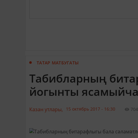
ТАТАР МАТБУГАТЫ
Табибларның бита
йогынты ясамыйча 
Казан утлары,
15 октябрь 2017 - 16:30
704