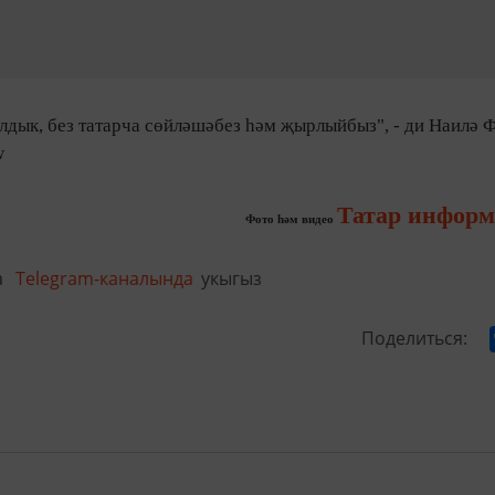
алдык, без татарча сөйләшәбез һәм җырлыйбыз", - ди Наилә Ф
w
Татар информ
Фото һәм видео
а
Telegram-каналында
укыгыз
Поделиться: