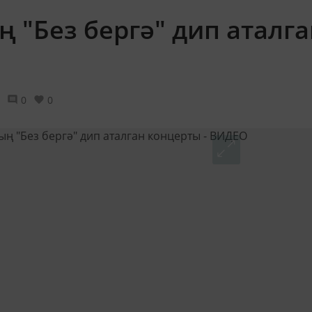
 "Без бергә" дип аталга
0
0