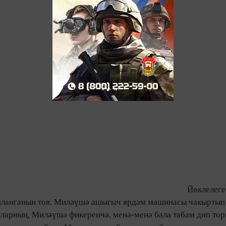
Йөклелеге
ашланганын тоя. Миләүшә ашыгыч ярдәм машинасы чакыртып 
бларның, Миләүшә фикеренчә, менә-менә бала табам дип тор