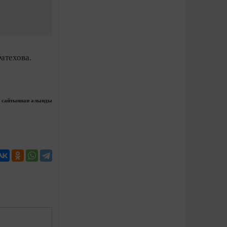
атехова.
сайтыннан алынды