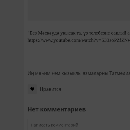
"Без Мәскәүдә укысак та, үз телебезне саклый 
https://www.youtube.com/watch?v=533soPZfZN
Иң мөһим һәм кызыклы язмаларны Татмеди
Нравится
Нет комментариев