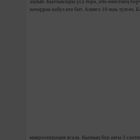
аңлый. Кызчыклары үсә тора, әти-әнисенең бор
начаррак кабул итә бит. Алиягә 10 яшь тулгач,
микрооперация ясала. Кызның бер аягы 3 сантим