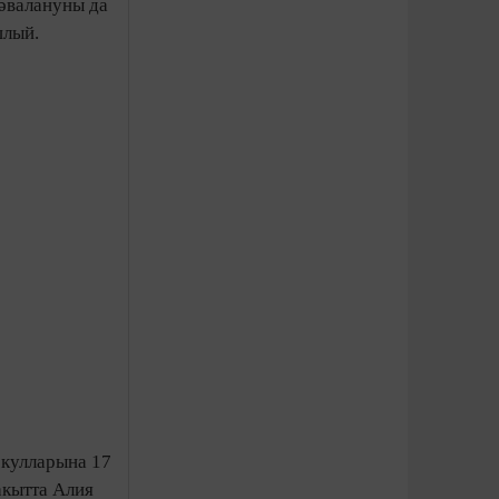
дәвалануны да
шлый.
кулларына 17
акытта Алия