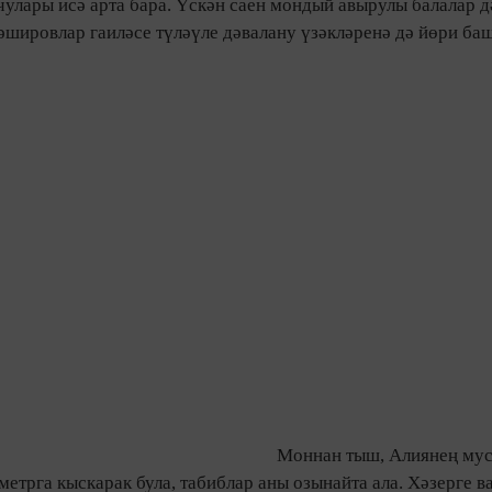
чулары исә арта бара. Үскән саен мондый авырулы балалар 
 Бәшировлар гаиләсе түләүле дәвалану үзәкләренә дә йөри ба
Моннан тыш, Алиянең мус
етрга кыскарак була, табиблар аны озынайта ала. Хәзерге в