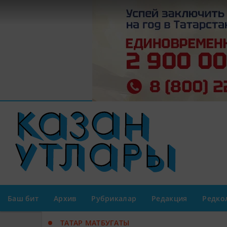
Баш бит
Архив
Рубрикалар
Редакция
Редко
ТАТАР МАТБУГАТЫ