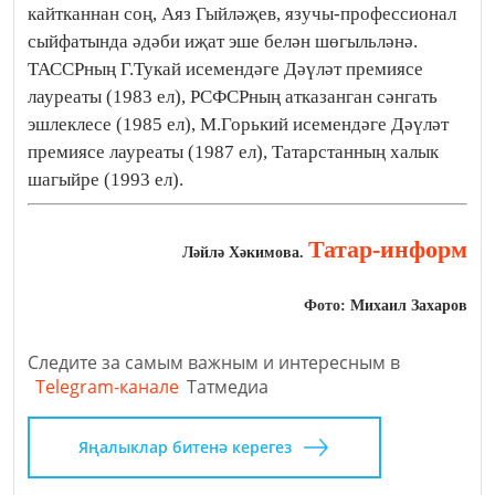
кайтканнан соң, Аяз Гыйләҗев, язучы-профессионал
сыйфатында әдәби иҗат эше белән шөгыльләнә.
ТАССРның Г.Тукай исемендәге Дәүләт премиясе
лауреаты (1983 ел), РСФСРның атказанган сәнгать
эшлеклесе (1985 ел), М.Горький исемендәге Дәүләт
премиясе лауреаты (1987 ел), Татарстанның халык
шагыйре (1993 ел).
Татар-информ
Ләйлә Хәкимова.
Фото: Михаил Захаров
Следите за самым важным и интересным в
Telegram-канале
Татмедиа
Яңалыклар битенә керегез