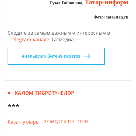
Татар-информ
Гүзәл Гайнанова,
Фото: tatarstan.ru
Следите за самым важным и интересным в
Telegram-канале
Татмедиа
Яңалыклар битенә керегез
КАЛӘМ ТИБРӘТҮЧЕЛӘР
***
Казан утлары,
27 август 2018 - 10:39