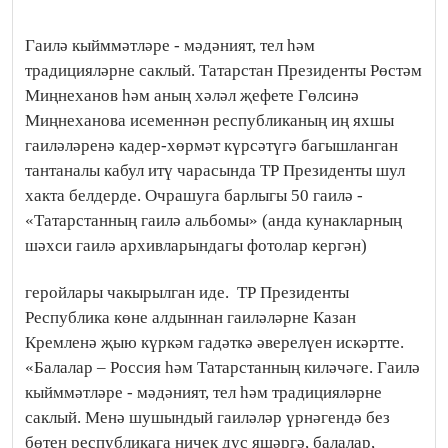
Гаилә кыйммәтләре - мәдәният, тел һәм
традицияләрне саклый. Татарстан Президенты Рөстәм
Миңнеханов һәм аның хәләл җефете Гөлсинә
Миңнеханова исеменнән республиканың иң яхшы
гаиләләренә кадер-хөрмәт күрсәтүгә багышланган
тантаналы кабул итү чарасында ТР Президенты шул
хакта белдерде. Очрашуга барлыгы 50 гаилә -
«Татарстанның гаилә альбомы» (анда кунакларның
шәхси гаилә архивларындагы фотолар кергән)
геройлары чакырылган иде.
ТР Президенты
Республика көне алдыннан гаиләләрне Казан
Кремленә җыю күркәм гадәткә әверелүен искәртте.
«Балалар – Россия һәм Татарстанның киләчәге. Гаилә
кыйммәтләре - мәдәният, тел һәм традицияләрне
саклый. Менә шушындый гаиләләр үрнәгендә без
бөтен республикага ничек дус яшәргә, балалар,