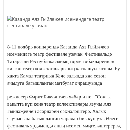
8-11 ноябрь көннәрендә Казанда Аяз Гыйләҗев
исемендәге театр фестивале узачак. Фестивальдә
Татарстан Республикасының төрле төбәкләреннән
килгән театр коллективларының катнашуы көтелә. Бу
хакта Камал театрның Кече залында яңа сезон
ачылуга багышланган матбугат очрашуында
режиссер Фәрит Бикчәнтәев хәбәр итте.
"Соңгы
вакытта күп кенә театр коллективлары язучы Аяз
Гыйләҗевнең әсәрләрен сәхнәләштерә. Халык
язучысына багышланган чаралар бик күп уза. Әлеге
фестиваль ярдәмендә аның исемен мәңгеләштерергә,