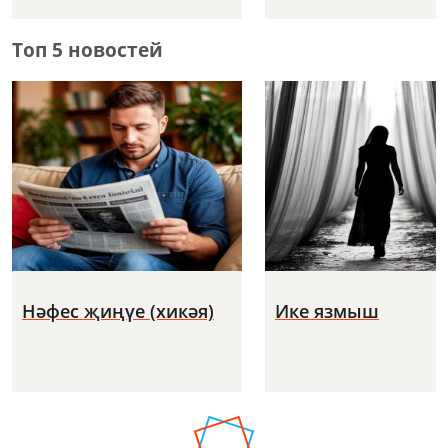
Топ 5 новостей
Нәфес җиңүе (хикәя)
Ике язмыш