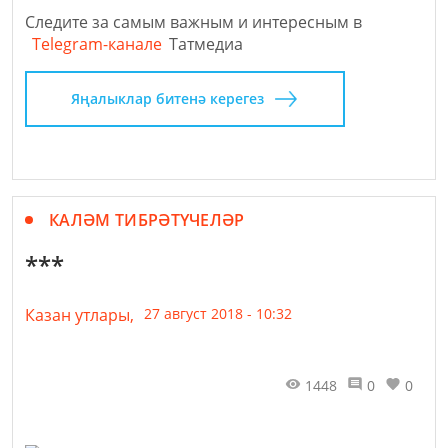
Следите за самым важным и интересным в
Telegram-канале
Татмедиа
Яңалыклар битенә керегез
КАЛӘМ ТИБРӘТҮЧЕЛӘР
***
Казан утлары,
27 август 2018 - 10:32
1448
0
0