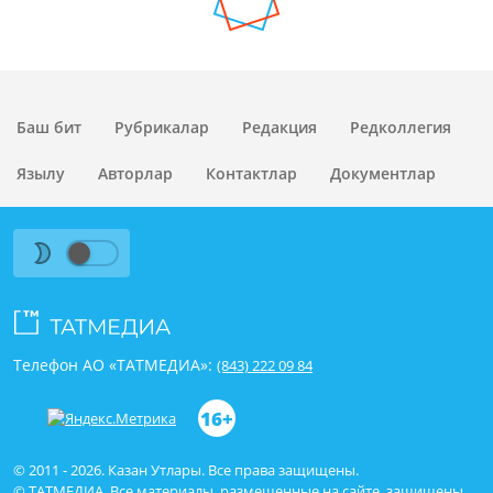
Баш бит
Рубрикалар
Редакция
Редколлегия
Язылу
Авторлар
Контактлар
Документлар
Телефон АО «ТАТМЕДИА»:
(843) 222 09 84
16+
© 2011 - 2026. Казан Утлары. Все права защищены.
© ТАТМЕДИА. Все материалы, размещенные на сайте, защищены