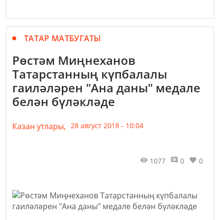
ТАТАР МАТБУГАТЫ
Рөстәм Миңнеханов
Татарстанның күпбалалы
гаиләләрен "Ана даны" медале
белән бүләкләде
Казан утлары,
28 август 2018 - 10:04
1077
0
0