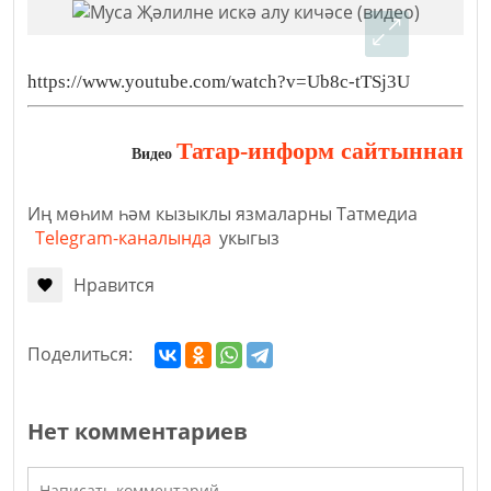
https://www.youtube.com/watch?v=Ub8c-tTSj3U
Татар-информ сайтыннан
Видео
Иң мөһим һәм кызыклы язмаларны Татмедиа
Telegram-каналында
укыгыз
Нравится
Поделиться:
Нет комментариев