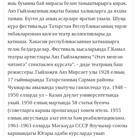
яшь буынны бай мирасы белән таныштырырга кирәк.
Аяз Гыйләҗевның иҗаты башка халыкларга да яхшы
таныш. Бүген дә аның әсәрләре яратып укыла. Шуңа
күрә фестивальдә Татарстан Республикасының төрле
төбәкләреннән килгән театр коллективлары да
катнаша. Хакасия республикасыннан катнашырга
теләк белдерделәр. Фестиваль кысаларында Г.Камал
театры артистлары Аяз Гыйләҗевнең “Әтәч менгән
читәнгә" спектаклен күрсәтә", - диде театрның баш
режиссеры. Гыйләҗев Аяз Мирсәет улы 1928 елның
17 гыйнварында Татарстанның Сарман районы
Чукмарлы авылында укытучы гаиләсендә туа. 1948 –
1950 елларда ул – Казан дәүләт университетында
укый. 1950 елның мартында 58 статья буенча
(советларга каршы пропаганда) хөкем ителә. 1955
елның августында азат ителә һәм реабилитацияләнә.
1961-1963 елларда Мәскәүдә СССР Язучылар союзы
каршындагы Югары әдәби курсларда укып