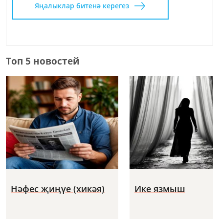
Яңалыклар битенә керегез
Топ 5 новостей
Нәфес җиңүе (хикәя)
Ике язмыш