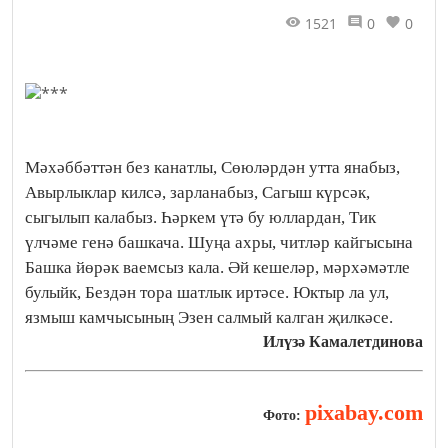
1521
0
0
Мәхәббәттән без канатлы, Сөюләрдән утта янабыз,
Авырлыклар килсә, зарланабыз, Сагыш күрсәк,
сыгылып калабыз. Һәркем үтә бу юллардан, Тик
үлчәме генә башкача. Шуңа ахры, читләр кайгысына
Башка йөрәк ваемсыз кала. Әй кешеләр, мәрхәмәтле
булыйк, Бездән тора шатлык иртәсе. Юктыр ла ул,
язмыш камчысының Эзен салмый калган җилкәсе.
Илүзә Камалетдинова
pixabay.com
Фото: