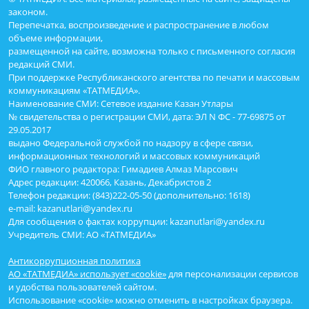
законом.
Перепечатка, воспроизведение и распространение в любом
объеме информации,
размещенной на сайте, возможна только с письменного согласия
редакций СМИ.
При поддержке Республиканского агентства по печати и массовым
коммуникациям «ТАТМЕДИА».
Наименование СМИ: Сетевое издание Казан Утлары
№ свидетельства о регистрации СМИ, дата: ЭЛ N ФС - 77-69875 от
29.05.2017
выдано Федеральной службой по надзору в сфере связи,
информационных технологий и массовых коммуникаций
ФИО главного редактора: Гимадиев Алмаз Марсович
Адрес редакции: 420066, Казань, Декабристов 2
Телефон редакции: (843)222-05-50 (дополнительно: 1618)
e-mail: kazanutlari@yandex.ru
Для сообщения о фактах коррупции: kazanutlari@yandex.ru
Учредитель СМИ: АО «ТАТМЕДИА»
Антикоррупционная политика
АО «ТАТМЕДИА» использует «cookie»
для персонализации сервисов
и удобства пользователей сайтом.
Использование «cookie» можно отменить в настройках браузера.