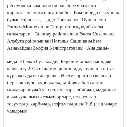
республика һәм илне ни рәвешле яратырга
кирәклеген күрсәтергә телибез. Һәм биредә сез үрнәк
булып торасыз», - диде Президент. Шуннан соң
Рөстәм Миңнеханов Татарстанның күпбалалы
гаиләләрен – Биектау районыннан Рәисә Ниязованы,
Алабуга районыннан Наталья Сашинаны һәм
Азнакайдан Зөлфия Калистратованы «Ана даны»
медале белән бүләкләде.
Беренче тапкыр мондый
кабул итү 2014 елда үткәрелгән иде, шуннан соң ул
күркәм гадәткә әверелде. Әлеге чарага озак еллар
бергә яшәүче, күпбалалы, тәрбиягә бала алган
гаиләләр, шулай ук спортчылар, табиблар, мәдәният,
авыл хуҗалыгы хезмәткәрләре, педагоглар,
төзүчеләр, хәрбиләр, нефтьчеләрнең (һ.б.) гаиләләре
чакырыла.