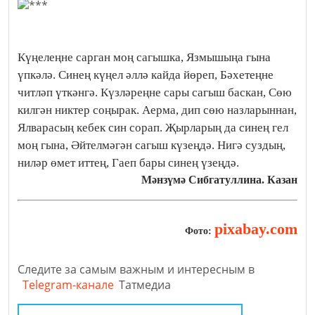
Күңелеңне сарган моң сагышка, Язмышыңа гына
үпкәлә. Синең күңел әллә кайда йөреп, Бәхетеңне
читләп үткәнгә. Күзләреңне сары сагыш баскан, Сөю
килгән никтер соңырак. Аерма, дип сөю назларыннан,
Ялварасың кебек син сорап. Җырларың да синең гел
моң гына, Әйтелмәгән сагыш күзеңдә. Нигә суздың,
ниләр өмет иттең, Гаеп бары синең үзеңдә.
Мәнзүмә Сибгатуллина. Казан
pixabay.com
Фото:
Следите за самым важным и интересным в
Telegram-канале
Татмедиа