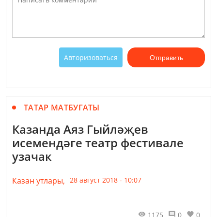
Авторизоваться
Отправить
ТАТАР МАТБУГАТЫ
Казанда Аяз Гыйләҗев
исемендәге театр фестивале
узачак
Казан утлары,
28 август 2018 - 10:07
1175
0
0