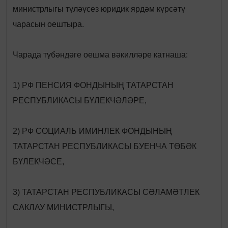
министрлыгы түләүсез юридик ярдәм күрсәтү
чарасын оештыра.
Чарада түбәндәге оешма вәкилләре катнаша:
1) РФ ПЕНСИЯ ФОНДЫНЫҢ ТАТАРСТАН
РЕСПУБЛИКАСЫ БҮЛЕКЧӘЛӘРЕ,
2) РФ СОЦИАЛЬ ИМИНЛЕК ФОНДЫНЫҢ
ТАТАРСТАН РЕСПУБЛИКАСЫ БУЕНЧА ТӨБӘК
БҮЛЕКЧӘСЕ,
3) ТАТАРСТАН РЕСПУБЛИКАСЫ СӘЛАМӘТЛЕК
САКЛАУ МИНИСТРЛЫГЫ,