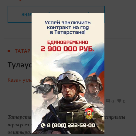
Яңалыклар битенә керегез
ТАТАР МАТБУГАТЫ
Түләүсез юридик ярдәм
Казан утлары,
24 сентябрь 2019 - 13:00
1494
0
0
Татарстан Республикасы Юстиция министрлыгы
түләүсез юридик ярдәм күрсәтү чарасын
оештыра.