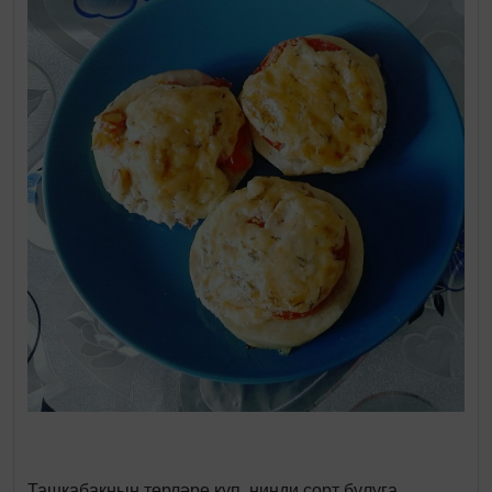
Ташкабакның төрләре күп, нинди сорт булуга