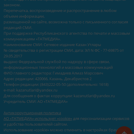
законом.
Перепечатка, воспроизведение и распространение в любом
объеме информации,
размещенной на сайте, возможна только с письменного согласия
редакций СМИ.
При поддержке Республиканского агентства по печати и массовым
коммуникациям «ТАТМЕДИА».
Наименование СМИ: Сетевое издание Казан Утлары
№ свидетельства о регистрации СМИ, дата: ЭЛ N ФС - 77-69875 от
29.05.2017
выдано Федеральной службой по надзору в сфере связи,
информационных технологий и массовых коммуникаций
ФИО главного редактора: Гимадиев Алмаз Марсович
Адрес редакции: 420066, Казань, Декабристов 2
Телефон редакции: (843)222-05-50 (дополнительно: 1618)
e-mail: kazanutlari@yandex.ru
Для сообщения о фактах коррупции: kazanutlari@yandex.ru
Учредитель СМИ: АО «ТАТМЕДИА»
Антикоррупционная политика
АО «ТАТМЕДИА» использует «cookie»
для персонализации сервисов
и удобства пользователей сайтом.
Использование «cookie» можно отменить в настройках браузера.