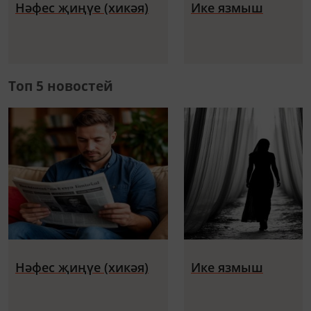
Нәфес җиңүе (хикәя)
Ике язмыш
Топ 5 новостей
Нәфес җиңүе (хикәя)
Ике язмыш