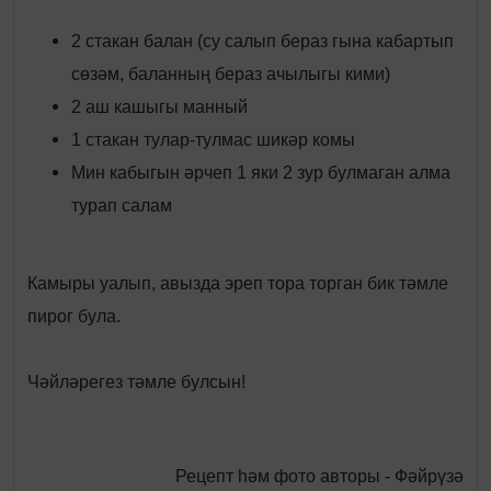
2 стакан балан (су салып бераз гына кабартып
сөзәм, баланның бераз ачылыгы кими)
2 аш кашыгы манный
1 стакан тулар-тулмас шикәр комы
Мин кабыгын әрчеп 1 яки 2 зур булмаган алма
турап салам
Камыры уалып, авызда эреп тора торган бик тәмле
пирог була.
Чәйләрегез тәмле булсын!
Рецепт һәм фото авторы - Фәйрүзә