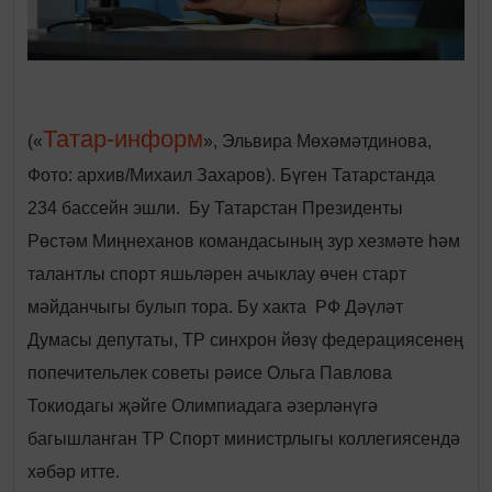
Татар-информ
(«
», Эльвира Мөхәмәтдинова,
Фото: архив/Михаил Захаров). Бүген Татарстанда
234 бассейн эшли. Бу Татарстан Президенты
Рөстәм Миңнеханов командасының зур хезмәте һәм
талантлы спорт яшьләрен ачыклау өчен старт
мәйданчыгы булып тора. Бу хакта РФ Дәүләт
Думасы депутаты, ТР синхрон йөзү федерациясенең
попечительлек советы рәисе Ольга Павлова
Токиодагы җәйге Олимпиадага әзерләнүгә
багышланган ТР Спорт министрлыгы коллегиясендә
хәбәр итте.