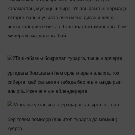
карамастан, мул уңыш бирә. Ул авырлыгын нормада
тотарга тырышучылар өчен менә дигән яшелчә,
чөнки калориясе бик аз. Ташкабак витаминнарга һәм
минераль матдәләргә бай.
Ташкабакны боҗралап турарга, тышын әрчергә,
уртадагы йомшагын һәм орлыкларын алырга, тоз
сибәргә, май салынган табада бер ягын кыздырып
алырга. Икенче ягын әйләндерергә.
Аннары уртасына әзер фарш салырга, өстенә
бер телем помидор (вак итеп турарга да мөмкин)
куярга.