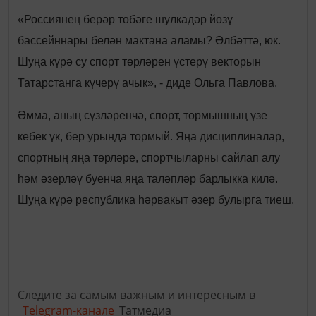
«Россиянең берәр төбәге шулкадәр йөзү
бассейннары белән мактана аламы? Әлбәттә, юк.
Шуңа күрә су спорт төрләрен үстерү векторын
Татарстанга күчерү ачык», - диде Ольга Павлова.
Әмма, аның сүзләренчә, спорт, тормышның үзе
кебек үк, бер урында тормый. Яңа дисциплиналар,
спортның яңа төрләре, спортчыларны сайлап алу
һәм әзерләү буенча яңа таләпләр барлыкка килә.
Шуңа күрә республика һәрвакыт әзер булырга тиеш.
Следите за самым важным и интересным в
Telegram-канале
Татмедиа