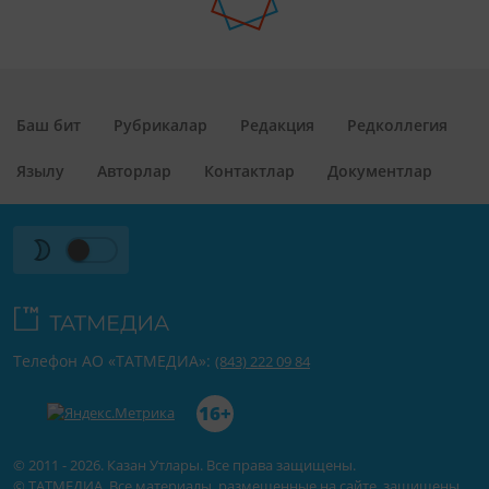
Баш бит
Рубрикалар
Редакция
Редколлегия
Язылу
Авторлар
Контактлар
Документлар
Телефон АО «ТАТМЕДИА»:
(843) 222 09 84
16+
© 2011 - 2026. Казан Утлары. Все права защищены.
© ТАТМЕДИА. Все материалы, размещенные на сайте, защищены