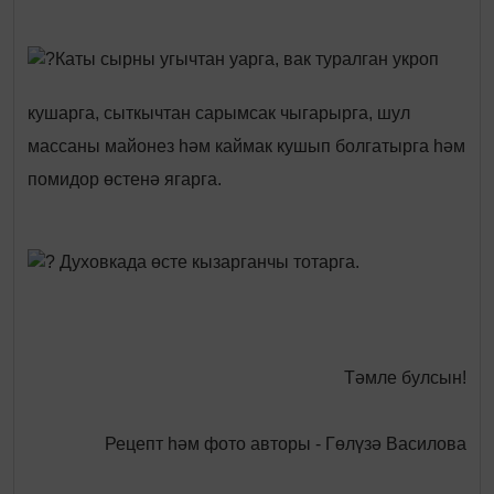
Каты сырны угычтан уарга, вак туралган укроп
кушарга, сыткычтан сарымсак чыгарырга, шул
массаны майонез һәм каймак кушып болгатырга һәм
помидор өстенә ягарга.
Духовкада өсте кызарганчы тотарга.
Тәмле булсын!
Рецепт һәм фото авторы - Гөлүзә Василова