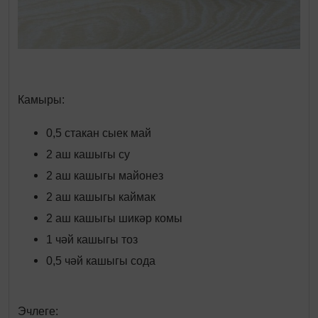
Камыры:
0,5 стакан сыек май
2 аш кашыгы су
2 аш кашыгы майонез
2 аш кашыгы каймак
2 аш кашыгы шикәр комы
1 чәй кашыгы тоз
0,5 чәй кашыгы сода
Эчлеге: