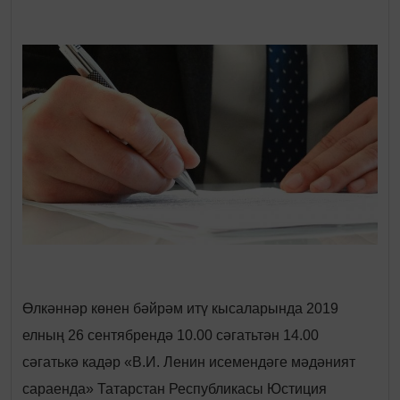
Өлкәннәр көнен бәйрәм итү кысаларында 2019
елның 26 сентябрендә 10.00 сәгатьтән 14.00
сәгатькә кадәр «В.И. Ленин исемендәге мәдәният
сараенда» Татарстан Республикасы Юстиция