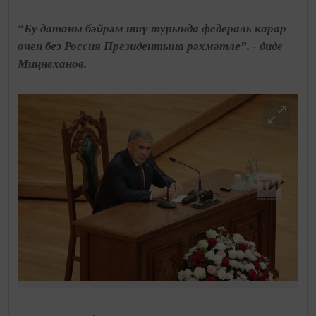
“Бу датаны бәйрәм итү турында федераль карар
өчен без Россия Президентына рәхмәтле”, - диде
Миңнеханов.