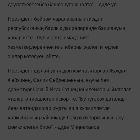
дәүләтчелегебез башлануга юнәлтә”, - диде ул.
Президент бәйрәм чараларының тиздән
республиканың барлык даирәләрендә башлануын
хәбәр итте. Шул исәптән мәдәният
хезмәткәрләреннән игътибарны җәлеп итәрлек
эшләр көтелүен әйтте.
Президент шулай ук тиздән композиторлар Җәүдәт
Фәйзинең, Салих Сәйдәшевның, язучы һәм
драматург Нәкый Исәнбәтнең юбилейлары билгеләп
үтелергә тиешлеген искәртте. “Бу түгәрәк даталар
бөек ватандашлар иҗаты аша күпмилләтле
халкыбызның бай иҗади һәм рухи тормышын ачу
мөмкинлеген бирә”, - диде Миңнеханов.