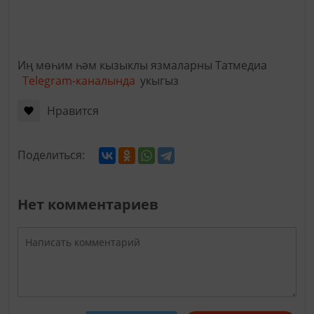
Иң мөһим һәм кызыклы язмаларны Татмедиа
Telegram-каналында
укыгыз
Нравится
Поделиться:
Нет комментариев