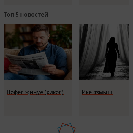
Топ 5 новостей
Нәфес җиңүе (хикәя)
Ике язмыш