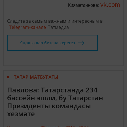
vk.com
Кияметдинова;
Следите за самым важным и интересным в
Telegram-канале
Татмедиа
Яңалыклар битенә керегез
ТАТАР МАТБУГАТЫ
Павлова: Татарстанда 234
бассейн эшли, бу Татарстан
Президенты командасы
хезмәте