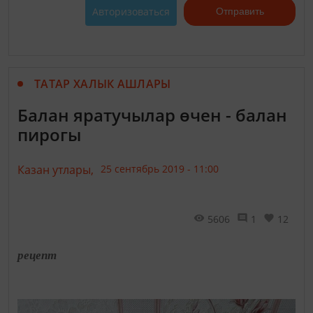
Авторизоваться
Отправить
ТАТАР ХАЛЫК АШЛАРЫ
Балан яратучылар өчен - балан
пирогы
Казан утлары,
25 сентябрь 2019 - 11:00
5606
1
12
рецепт