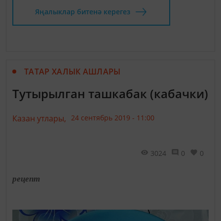
Яңалыклар битенә керегез
ТАТАР ХАЛЫК АШЛАРЫ
Тутырылган ташкабак (кабачки)
Казан утлары,
24 сентябрь 2019 - 11:00
3024
0
0
рецепт