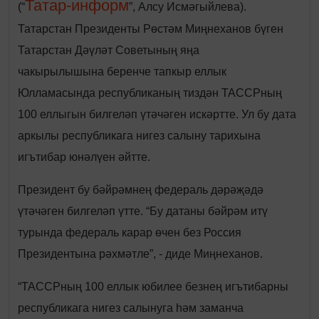
Татар-информ
(“
”, Алсу Исмәгыйлева).
Татарстан Президенты Рөстәм Миңнеханов бүген
Татарстан Дәүләт Советының яңа
чакырылышына беренче тапкыр еллык
Юлламасында республиканың тиздән ТАССРның
100 еллыгын билгеләп үтәчәген искәртте. Ул бу дата
аркылы республикага нигез салыну тарихына
игътибар юнәлүен әйтте.
Президент бу бәйрәмнең федераль дәрәҗәдә
үтәчәген билгеләп үтте. “Бу датаны бәйрәм итү
турында федераль карар өчен без Россия
Президентына рәхмәтле”, - диде Миңнеханов.
“ТАССРның 100 еллык юбилее безнең игътибарны
республикага нигез салынуга һәм заманча