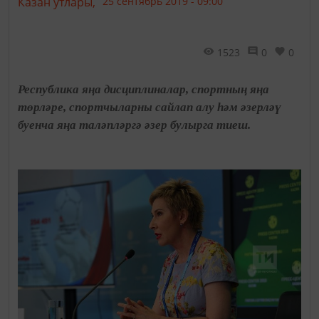
Казан утлары,
25 сентябрь 2019 - 09:00
1523
0
0
Республика яңа дисциплиналар, спортның яңа
төрләре, спортчыларны сайлап алу һәм әзерләү
буенча яңа таләпләргә әзер булырга тиеш.