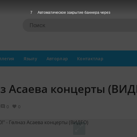
6
Автоматическое закрытие баннера через
ллегия
Язылу
Авторлар
Контактлар
наз Асаева концерты (ВИД
0
0