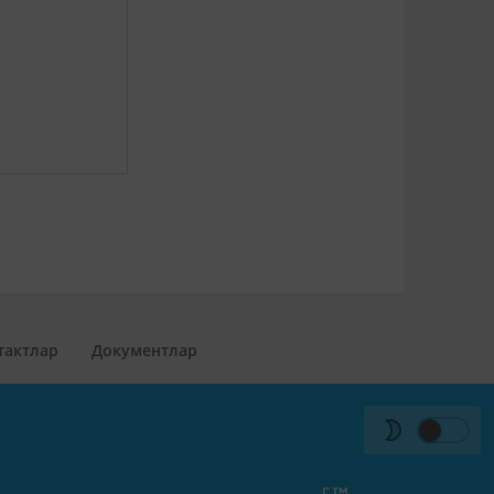
тактлар
Документлар