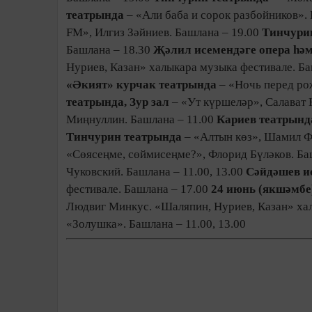
театрында
– «Али баба и сорок разбойников».
FM», Илгиз Зәйниев. Башлана – 19.00
Тинчури
Башлана – 18.30
Җәлил исемендәге опера һә
Нуриев, Казан» халыкара музыка фестивале. Б
«Әкият» курчак театрында
– «Ночь перед ро
театрында, Зур зал
– «Ут күршеләр», Салават 
Миңнуллин. Башлана – 11.00
Кариев театрынд
Тинчурин театрында
– «Алтын көз», Шамил Ф
«Сөясеңме, сөймисеңме?», Флорид Бүләков. Ба
Чуковский. Башлана – 11.00, 13.00
Сәйдәшев и
фестивале. Башлана – 17.00
24 июнь (якшәмбе
Людвиг Минкус. «Шаляпин, Нуриев, Казан» хал
«Золушка». Башлана – 11.00, 13.00