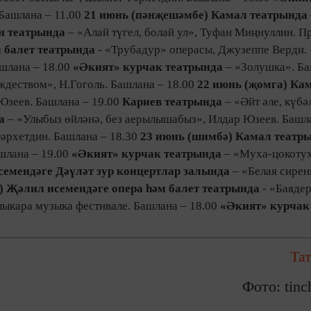
 Башлана – 11.00
21 июнь (пәнҗешәмбе)
Камал театрында
н театрында
– «Алай түгел, болай ул», Туфан Миңнуллин. П
м балет театрында
- «Трубадур» операсы, Джузеппе Верди.
ашлана – 18.00
«Әкият» курчак театрында
– «Золушка». Ба
ждеством», Н.Гоголь. Башлана – 18.00
22 июнь (җомга)
Ка
Юзеев. Башлана – 19.00
Кариев театрында
– «Әйт әле, күбә
а
– «Улыбыз өйләнә, без аерылышабыз», Илдар Юзеев. Башла
әрхетдин. Башлана – 18.30
23 июнь (шимбә)
Камал театр
шлана – 19.00
«Әкият» курчак театрында
– «Муха-цокотух
семендәге Дәүләт зур концертлар залында
– «Белая сирен
)
Җәлил исемендәге опера һәм балет театрында
- «Баядер
ыкара музыка фестивале. Башлана – 18.00
«Әкият» курчак
Та
Фото: tinch