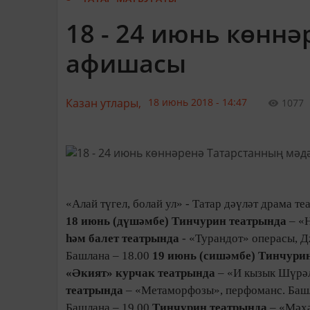
18 - 24 июнь көнн
афишасы
Казан утлары,
18 июнь 2018 - 14:47
1077
«Алай түгел, болай ул» - Татар дәүләт драма 
18 июнь (дүшәмбе)
Тинчурин театрында
– «
һәм балет театрында
- «Турандот» операсы, 
Башлана – 18.00
19 июнь (сишәмбе)
Тинчурин
«Әкият» курчак театрында
– «И кызык Шүрәл
театрында
– «Метаморфозы», перфоманс. Баш
Башлана – 19.00
Тинчурин театрында
– «Мәхә