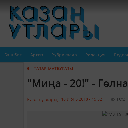
Баш бит
Архив
Рубрикалар
Редакция
Редко
ТАТАР МАТБУГАТЫ
"Миңа - 20!" - Гөл
Казан утлары,
18 июнь 2018 - 15:52
1304