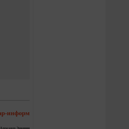
ар-информ
 Александр Эшкинин