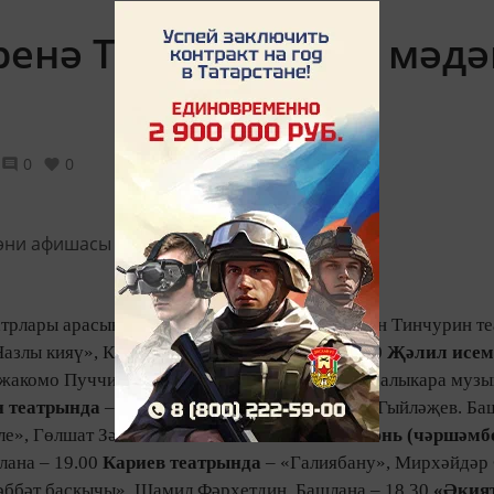
әренә Татарстанның мәд
0
0
театрлары арасында сезонның соңгы премьерасын Тинчурин те
Назлы кияү», Кәрим Тинчурин. Башлана – 18.30
Җәлил исем
Джакомо Пуччини. «Шаляпин, Нуриев, Казан» халыкара музы
 театрында
– «Ефәк баулы былбыл кош», Аяз Гыйләҗев. Баш
е», Гөлшат Зәйнашева. Башлана – 11.00
20 июнь (чәршәмб
лана – 19.00
Кариев театрында
– «Галиябану», Мирхәйдәр 
ббәт баскычы», Шамил Фәрхетдин. Башлана – 18.30
«Әкия