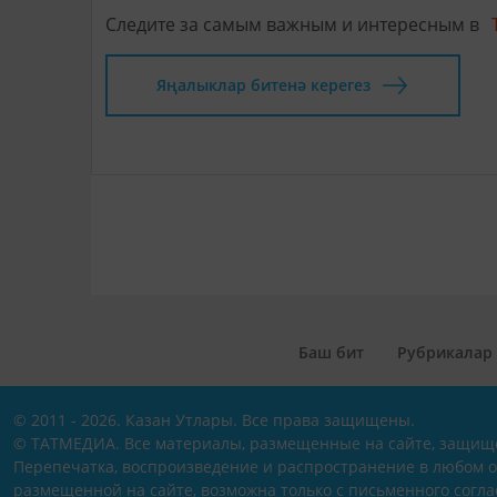
Следите за самым важным и интересным в
Яңалыклар битенә керегез
Баш бит
Рубрикалар
© 2011 - 2026. Казан Утлары. Все права защищены.
© ТАТМЕДИА. Все материалы, размещенные на сайте, защищ
Перепечатка, воспроизведение и распространение в любом 
размещенной на сайте, возможна только с письменного согл