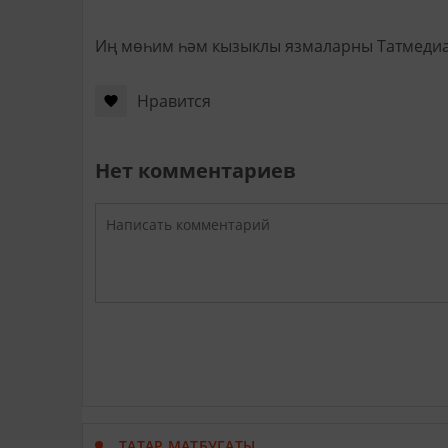
Иң мөһим һәм кызыклы язмаларны Татмеди
Нравится
Нет комментариев
ТАТАР МАТБУГАТЫ