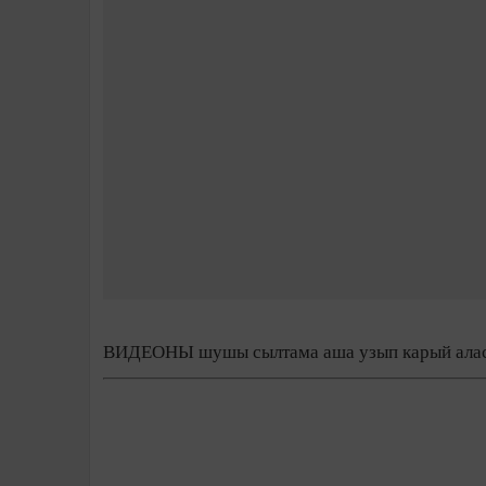
ВИДЕОНЫ шушы сылтама аша узып карый ала