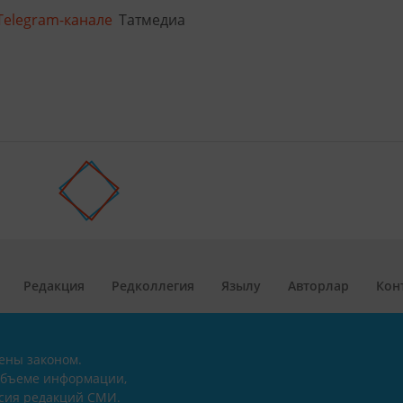
Telegram-канале
Татмедиа
Редакция
Редколлегия
Язылу
Авторлар
Кон
ены законом.
объеме информации,
асия редакций СМИ.