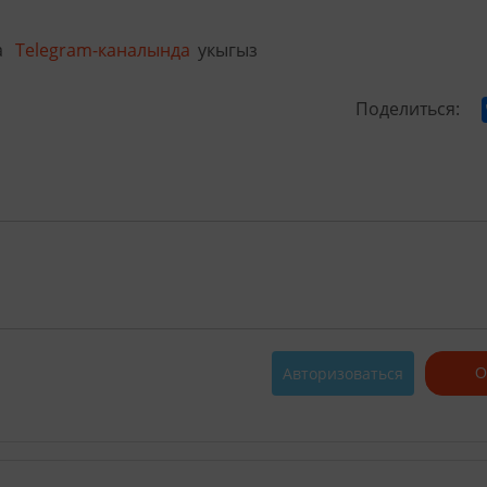
а
Telegram-каналында
укыгыз
Поделиться:
Авторизоваться
О