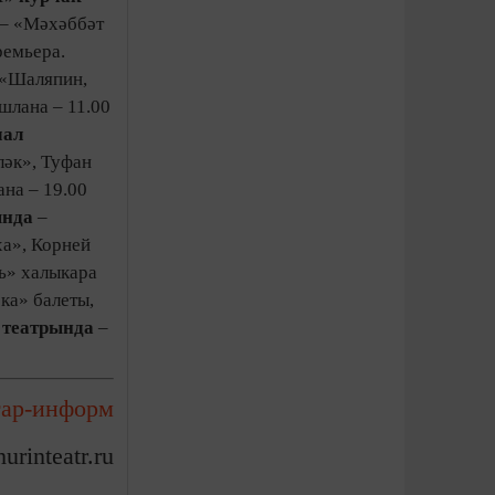
– «Мәхәббәт
ремьера.
 «Шаляпин,
шлана – 11.00
мал
ләк», Туфан
на – 19.00
ында
–
а», Корней
ь» халыкара
ка» балеты,
 театрында
–
тар-информ
urinteatr.ru