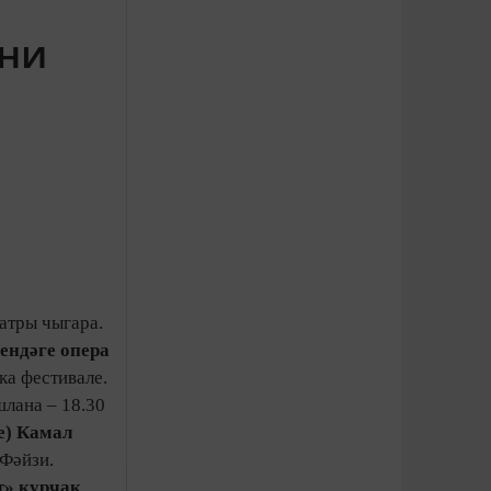
әни
атры чыгара.
ендәге опера
ка фестивале.
лана – 18.30
е)
Камал
Фәйзи.
т» курчак