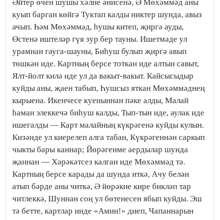
Әйтер өчен шушы хәлне әнисенә, Ә Мөхәммәд аны
куып барган көйгә Туктап калды никтер шунда, авыз
ачып. Һәм Мөхәммәд, һушы китеп, җиргә ауды,
Өстенә иштеләр гүя зур бер тауны. Ишетмәде ул
урамнан гауга-шауны, Биһуш булып җиргә авып
төшкән иде. Картның берсе тоткан иде алтын савыт,
Ялт-йолт килә иде ул да вакыт-вакыт. Кайсысыдыр
куйды аны, җаен табып, Һушсыз яткан Мөхәммәднең
кырыена. Икенчесе куеныннан пәке алды, Малай
һаман элеккечә биһуш калды, Тып-тын иде, аулак иде
ишегалды — Карт малайның күкрәгенә куйды кулын.
Кизәнде ул киерелеп алга табан, Күкрәгеннән саркып
чыкты бары каннар; Йөрәгенме аердылар шунда
җаннан — Хәрәкәтсез калган иде Мөхәммәд тә.
Картның берсе карады да шунда иткә, Ачу белән
атып бәрде аны читкә, Ә йөрәкне кире бикләп тар
читлеккә, Шуннан соң ул бөтенесен ябып куйды. Эш
тә бетте, картлар инде «Амин!» диеп, Чапаннарын