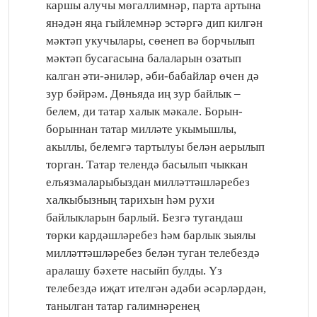
каршы алучы мөгаллимнәр, парта артына
янәдән яңа гыйлемнәр эстәргә дип килгән
мәктәп укучылары, сөенеп вә борчылып
мәктәп бусагасына балаларын озатып
калган әти-әниләр, әби-бабайлар өчен дә
зур бәйрәм. Дөньяда иң зур байлык –
белем, ди татар халык мәкале. Борын-
борыннан татар милләте укымышлы,
акыллы, белемгә тартылуы белән аерылып
торган. Татар телендә басылып чыккан
елъязмаларыбыздан милләттәшләребез
халкыбызның тарихын һәм рухи
байлыкларын барлый. Безгә тугандаш
төрки кардәшләребез һәм барлык зыялы
милләттәшләребез белән туган телебездә
аралашу бәхете насыйп булды. Үз
телебездә иҗат ителгән әдәби әсәрләрдән,
танылган татар галимнәренең