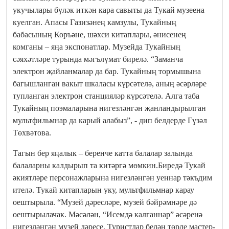
укучылары бүләк иткән кара савыты да Тукай музеена
куелган. Апасы Газизәнең камзулы, Тукайның
бабасының Коръәне, шәхси китаплары, әнисенең
комганы – яңа экспонатлар. Музейда Тукайның
сәяхәтләре турында мәгълүмат бирелә. “Заманча
электрон җайланмалар да бар. Тукайның тормышына
багышланган вакыт шкаласы күрсәтелә, аның әсәрләре
тупланган электрон станцияләр күрсәтелә. Алга таба
Тукайның поэмаларына нигезләнгән җанландырылган
мультфильмнар да карый алабыз”, - дип белдерде Гүзәл
Төхвәтова.
Тагын бер яңалык – беренче катта балалар залында
балаларны калдырып та китәргә мөмкин.Биредә Тукай
әкиятләре персонажларына нигезләнгән уеннар тәкъдим
ителә. Тукай китапларын уку, мультфильмнар карау
оештырыла. “Музей дәресләре, музей бәйрәмнәре дә
оештырылачак. Мәсәлән, “Исемдә калганнар” әсәренә
нигезләнгән музей дәресе. Туристлар белән төрле мастер-