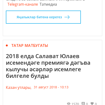
Telegram-канале
Татмедиа
Яңалыклар битенә керегез
ТАТАР МАТБУГАТЫ
2018 елда Салават Юлаев
исемендәге премиягә дәгъва
кылучы әсәрләр исемлеге
билгеле булды
Казан утлары,
31 август 2018 - 10:13
1570
0
0