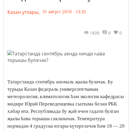
Казан утлары,
31 август 2018 - 13:25
1439
0
0
Татарстанда сентябрь аномаль җылы булачак. Бу
турыда Казан федераль университетының
метеорология, климатология һәм экология кафедрасы
мөдире Юрий Переведенцевка сылтама белән РБК
хәбәр итә. Республикада бу җәй өчен гадәти булган
җылы һава торышы сакланачак. Температура
нормадан 4 градуска югары күтәреләчәк һәм 18 — 20