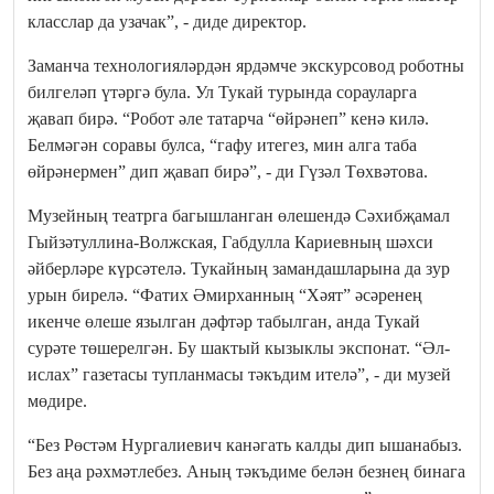
класслар да узачак”, - диде директор.
Заманча технологияләрдән ярдәмче экскурсовод роботны
билгеләп үтәргә була. Ул Тукай турында сорауларга
җавап бирә. “Робот әле татарча “өйрәнеп” кенә килә.
Белмәгән соравы булса, “гафу итегез, мин алга таба
өйрәнермен” дип җавап бирә”, - ди Гүзәл Төхвәтова.
Музейның театрга багышланган өлешендә Сәхибҗамал
Гыйзәтуллина-Волжская, Габдулла Кариевның шәхси
әйберләре күрсәтелә. Тукайның замандашларына да зур
урын бирелә. “Фатих Әмирханның “Хәят” әсәренең
икенче өлеше язылган дәфтәр табылган, анда Тукай
сурәте төшерелгән. Бу шактый кызыклы экспонат. “Әл-
ислах” газетасы тупланмасы тәкъдим ителә”, - ди музей
мөдире.
“Без Рөстәм Нургалиевич канәгать калды дип ышанабыз.
Без аңа рәхмәтлебез. Аның тәкъдиме белән безнең бинага