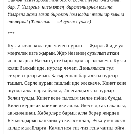
бар.
7. Үзләренә нигъмәтең бирелгәннәрнең юлына.
Үзләренә җәза-газап бирелгән һәм юлдан язганнар юлына
төшермә!
(Фатыйха — «Ачучы» сүрәсе)
***
Күктә кояш көлә иде чәчеп нурын — Җырлый иде ул
мәңгелек изге җырын. Җир йөзенең сузылып яткан
япан кырын Назлап үпте бары җилләр элеккечә. Күктә
кояш балкый иде, нурлар чәчеп, Дөньялыкта гүя
сихри серләр ачып. Бәгыреннән бары якты нурлар
ташып, Серле нурын ташлый иде элеккечә. Кинәт кенә
шунда әллә нәрсә булды, Ишегалды якты нурлар
белән тулды. Кинәт кенә тылсым мәллә пәйда булды,
Килеп керде ак киемле ике адәм. Икесе дә ак сакаллы,
ак җиләннән, Хәбәрләре бармы әллә берәр җирдән,
Ычкындырып капканы үз келәсеннән, Эчкә үтеп якын
килде малайларга. Камил исә тиз-тиз генә чапты өйгә,