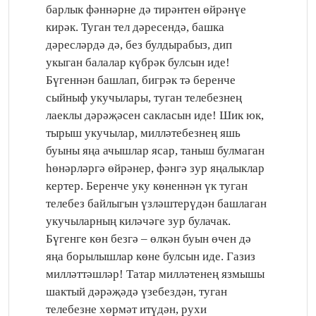
барлык фәннәрне дә тирәнтен өйрәнүе
кирәк. Туган тел дәресендә, башка
дәресләрдә дә, без булдырабыз, дип
укыган балалар күбрәк булсын иде!
Бүгеннән башлап, бигрәк тә беренче
сыйныф укучылары, туган телебезнең
лаеклы дәрәҗәсен сакласын иде! Шик юк,
тырыш укучылар, милләтебезнең яшь
буыны яңа ачышлар ясар, таныш булмаган
һөнәрләргә өйрәнер, фәнгә зур яңалыклар
кертер. Беренче уку көненнән үк туган
телебез байлыгын үзләштерүдән башлаган
укучыларның киләчәге зур булачак.
Бүгенге көн безгә – өлкән буын өчен дә
яңа борылышлар көне булсын иде. Газиз
милләттәшләр! Татар милләтенең язмышы
шактый дәрәҗәдә үзебездән, туган
телебезне хөрмәт итүдән, рухи