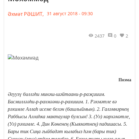
Әхмәт РӘШИТ,
31 август 2018 - 09:30
2437
0
2
Поэма
Әгуузү билләһи минәш-шәйтаани-р-раҗииим.
Бисмилләәһи-р-рахмәәни-р-рахииим.
1. Рәхмәтле вә
рәхимле Аллаһ исеме белән (башлыймын).
2. Галәмнәрнең
Раббысы Аллаһка мактаулар булсын!
3. (Ул) мәрхәмәтле,
(Ул) рәхимле.
4. Дин Көненең (Кыямәтнең) падишасы.
5.
Бары тик Сиңа гыйбадәт кылабыз һәм (бары тик)
Синнән (генә) ярдәм телибез.
6. Безне тугры юлга алып