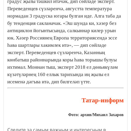
градус җылы тәшкил итәчәк, дип сөйләде эксперт.
Переведенцев сүзләренчә, августта температура
нормадан 3 градуска югары булган иде. Алга таба да
бу тенденция сакланачак. «Эш шунда ки, хәзер без
антициклон йогынтысында, салкыннар килер урын
юк. Хәзер Россиянең Европа территориясендә эссе
һава шартлары хакимлек итә», — дип сөйләде
эксперт. Переведенцев сүзләренчә, Казанның
көнбатыш районнарында коры һава торышы булуы
ихтимал. Моннан тыш, эксперт 2018 ел дөньякүләм
күзәтүләрнең 160 еллык тарихында иң җылы ел
исеменә дәгъва итә, дип билгеләп үтте.
Татар-информ
Фото: архив/Михаил Захаров
Следите за самым важным и интересным в