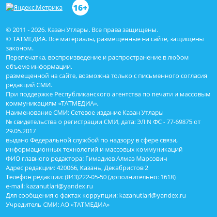
16+
© 2011 - 2026. Казан Утлары. Все права защищены.
© ТАТМЕДИА. Все материалы, размещенные на сайте, защищены
законом.
Перепечатка, воспроизведение и распространение в любом
объеме информации,
размещенной на сайте, возможна только с письменного согласия
редакций СМИ.
При поддержке Республиканского агентства по печати и массовым
коммуникациям «ТАТМЕДИА».
Наименование СМИ: Сетевое издание Казан Утлары
№ свидетельства о регистрации СМИ, дата: ЭЛ N ФС - 77-69875 от
29.05.2017
выдано Федеральной службой по надзору в сфере связи,
информационных технологий и массовых коммуникаций
ФИО главного редактора: Гимадиев Алмаз Марсович
Адрес редакции: 420066, Казань, Декабристов 2
Телефон редакции: (843)222-05-50 (дополнительно: 1618)
e-mail: kazanutlari@yandex.ru
Для сообщения о фактах коррупции: kazanutlari@yandex.ru
Учредитель СМИ: АО «ТАТМЕДИА»