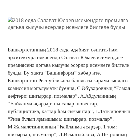
Башкортстанның 2018 елда әдәбият, сәнгать һәм
архитектура өлкәсендә Салават Юлаев исемендәге
премиясенә дәгъва кылучы әсәрләр исемлеге билгеле
булды. Бу хакта “Башинформ” хәбәр итә.
Башкортстан Республикасы башлыгы карамагындагы
комиссия мәгълүматы буенча, С.Әбүзәровның “Ғәмәл
дәфтәре: шиғырҙар, поэмалар”, А.Абдуллинның
“Һайланма әҫәрҙәр: пьесалар, повестар,
публицистика, хаттар һәм сығыштар”, Г.Латыйповның
“Риза булып яҙмышыма: шиғырҙар, поэмалар”,
М.Җамалетдиновның “Һайланма әҫәрҙәр. 1 том:
шиғырҙар, поэмалар”, Л.Исмәгыйлова, А.Петровның