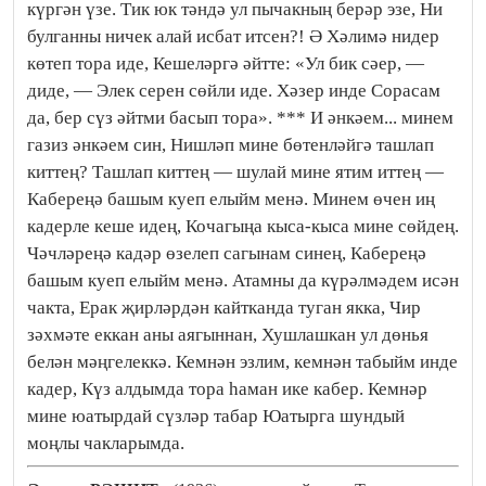
күргән үзе. Тик юк тәндә ул пычакның берәр эзе, Ни
булганны ничек алай исбат итсен?! Ә Хәлимә нидер
көтеп тора иде, Кешеләргә әйтте: «Ул бик сәер, —
диде, — Элек серен сөйли иде. Хәзер инде Сорасам
да, бер сүз әйтми басып тора». *** И әнкәем... минем
газиз әнкәем син, Нишләп мине бөтенләйгә ташлап
киттең? Ташлап киттең — шулай мине ятим иттең —
Кабереңә башым куеп елыйм менә. Минем өчен иң
кадерле кеше идең, Кочагыңа кыса-кыса мине сөйдең.
Чәчләреңә кадәр өзелеп сагынам синең, Кабереңә
башым куеп елыйм менә. Атамны да күрәлмәдем исән
чакта, Ерак җирләрдән кайтканда туган якка, Чир
зәхмәте еккан аны аягыннан, Хушлашкан ул дөнья
белән мәңгелеккә. Кемнән эзлим, кемнән табыйм инде
кадер, Күз алдымда тора һаман ике кабер. Кемнәр
мине юатырдай сүзләр табар Юатырга шундый
моңлы чакларымда.