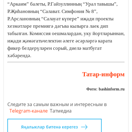
“Аркаим” балеты, Р.Гайзуллинның “Урал тавышы”,
Р.Җиһановның “Салават. Симфония № 8”,
Р.Арслановның “Салауат күпере” иҗади проекты
хезмәтләре премиягә дәгъва кылырга лаек дип
табылган. Комиссия оешмалардан, уку йортларыннан,
иҗади җәмәгатьчелектән әлеге әсәрләргә карата
фикер белдерүләрен сорый, диелә матбугат
хәбәрендә.
Татар-информ
Фото: bashinform.ru
Следите за самым важным и интересным в
Telegram-канале
Татмедиа
Яңалыклар битенә керегез