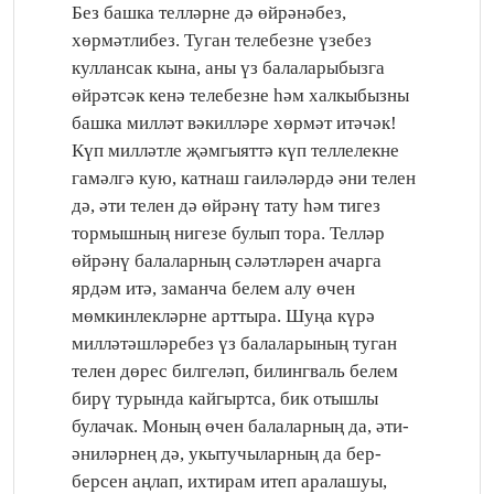
Без башка телләрне дә өйрәнәбез,
хөрмәтлибез. Туган телебезне үзебез
куллансак кына, аны үз балаларыбызга
өйрәтсәк кенә телебезне һәм халкыбызны
башка милләт вәкилләре хөрмәт итәчәк!
Күп милләтле җәмгыяттә күп теллелекне
гамәлгә кую, катнаш гаиләләрдә әни телен
дә, әти телен дә өйрәнү тату һәм тигез
тормышның нигезе булып тора. Телләр
өйрәнү балаларның сәләтләрен ачарга
ярдәм итә, заманча белем алу өчен
мөмкинлекләрне арттыра. Шуңа күрә
милләтәшләребез үз балаларының туган
телен дөрес билгеләп, билингваль белем
бирү турында кайгыртса, бик отышлы
булачак. Моның өчен балаларның да, әти-
әниләрнең дә, укытучыларның да бер-
берсен аңлап, ихтирам итеп аралашуы,