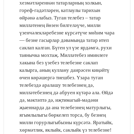
хезмәтләреннән татарларның холкын,
гореф-гадәтләрен, катлаулы тарихын
өйрәнә алабыз. Туган телебез – татар
милләтенең йөзен билгеләүче, милли
үзенчәлекләребезне күрсәтүче мөһим чара
— безне гасырлар дәвамында татар итеп
саклап калган. Бүген ул үзе ярдәмгә, рухи
таянычка мохтаҗ. Милләтебез иминлеге
хакына без үзебез телебезне саклап
калырга, аның куллану даирәсен киңәйтү
өчен көрәшергә тиешбез. Үзара туган
телебездә аралашу телебезнең дә,
милләтебезнең дә абруен күтәрә ала. Өйдә
дә, мәктәптә дә, иҗтимагый-мәдәни
җыеннарда да ана телебезнең матурлыгы,
ягымлылыгы бөркелеп торса, бу безнең
милли горурлыгыбызны күрсәтә. Яратыйк,
хөрмәтлик, яклыйк, саклыйк үз телебезне!