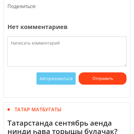
Поделиться:
Нет комментариев
Авторизоваться
Отправить
ТАТАР МАТБУГАТЫ
Татарстанда сентябрь аенда
нинди һава торышы булачак?