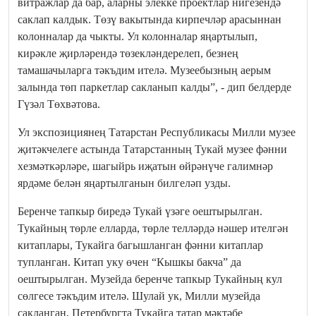
витражлар да бар, аларны элекке проектлар нигезендә
саклап калдык. Төзү вакытында кирпечләр арасыннан
колонналар да чыкты. Ул колонналар яңартылып,
кирәкле җирләрендә төзекләндерелеп, безнең
тамашачыларга тәкъдим ителә. Музеебызның аерым
залында төп паркетлар сакланып калды”, - дип белдерде
Гүзәл Төхвәтова.
Ул экспозициянең Татарстан Республикасы Милли музее
җитәкчелеге астында Татарстанның Тукай музее фәнни
хезмәткәрләре, шагыйрь иҗатын өйрәнүче галимнәр
ярдәме белән яңартылганын билгеләп узды.
Беренче тапкыр биредә Тукай үзәге оештырылган.
Тукайның төрле елларда, төрле телләрдә нәшер ителгән
китаплары, Тукайга багышланган фәнни китаплар
тупланган. Китап уку өчен “Кышкы бакча” да
оештырылган. Музейда беренче тапкыр Тукайның кул
сөлгесе тәкъдим ителә. Шулай ук, Милли музейда
сакланган, Петербургта Тукайга татар мәктәбе