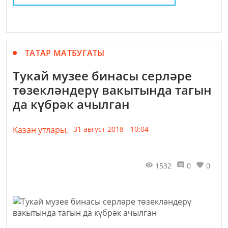
ТАТАР МАТБУГАТЫ
Тукай музее бинасы серләре
төзекләндерү вакытында тагын
да күбрәк ачылган
Казан утлары,
31 август 2018 - 10:04
1532
0
0