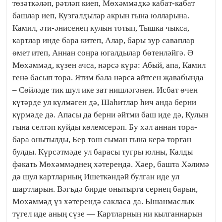
төзәткәләп, рәтләп киеп, Мөхәммәдкә кабат-кабат
башлар иеп, Кузгалдылар акрын гына юлларына.
Камил, әти-әнисенең кулын тотып, Тышка чыкса,
картлар инде бара китеп, Алар, бары зур саваплар
өмет итеп, Аннан соңра югалдылар бөтенләйгә. Ә
Мөхәммәд, күзен ачса, нәрсә күрә: Абый, апа, Камил
генә басып тора. Ятим бала нәрсә әйтсен җавабында
– Сөйләде тик шул ике зат нишләгәнен. Исбат өчен
күтәрде ул күлмәген дә, Шаһитлар һич анда берни
күрмәде дә. Апасы да берни әйтми баш иде дә, Кулын
гына селтәп куйды көлемсерәп. Бу хәл аннан тора-
бара онытылды, Бер төш сыман гына керә торган
булды. Күрсәтмәде ул барасы тугры юлны, Калды
фәкать Мөхәммәднең хәтерендә. Хәер, башта Хәлимә
дә шул картларның Ишеткәндәй булган иде ул
шартларын. Вәгъдә бирде онытырга сернең барын,
Мөхәммәд үз хәтерендә сакласа да. Ышанмаслык
түгел иде аның сүзе — Картларның ни кылганнарын