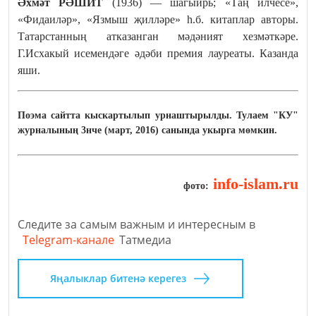
Әхмәт РӘШИТ
(1936) — шагыйрь; «Таң илчесе»,
«Фидаиләр», «Язмыш җилләре» һ.б. китаплар авторы.
Татарстанның атказанган мәдәният хезмәткәре.
Г.Исхакый исемендәге әдәби премия лауреаты. Казанда
яши.
Поэма сайтта кыскартылып урнаштырылды. Тулаем "КУ"
журналының 3нче (март, 2016) санында укырга мөмкин.
info-islam.ru
фото:
Следите за самым важным и интересным в
Telegram-канале
Татмедиа
Яңалыклар битенә керегез