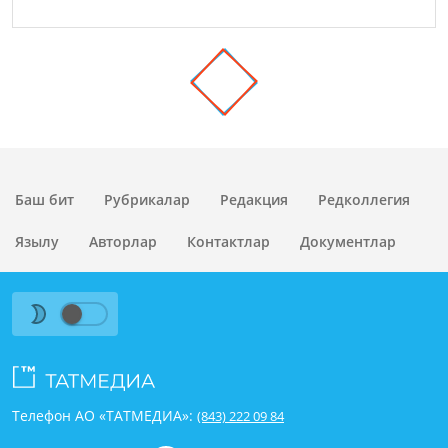
Баш бит
Рубрикалар
Редакция
Редколлегия
Язылу
Авторлар
Контактлар
Документлар
Телефон АО «ТАТМЕДИА»:
(843) 222 09 84