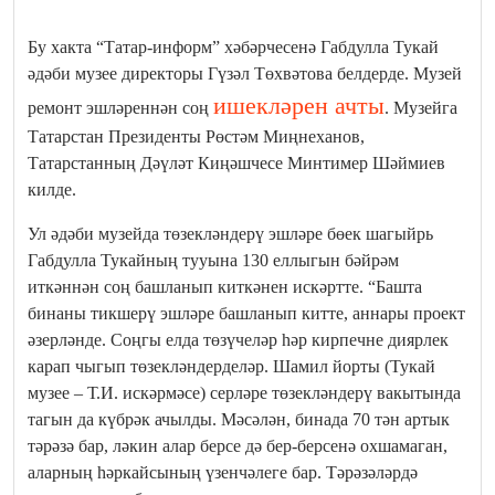
Бу хакта “Татар-информ” хәбәрчесенә Габдулла Тукай
әдәби музее директоры Гүзәл Төхвәтова белдерде. Музей
ишекләрен ачты
ремонт эшләреннән соң
. Музейга
Татарстан Президенты Рөстәм Миңнеханов,
Татарстанның Дәүләт Киңәшчесе Минтимер Шәймиев
килде.
Ул әдәби музейда төзекләндерү эшләре бөек шагыйрь
Габдулла Тукайның тууына 130 еллыгын бәйрәм
иткәннән соң башланып киткәнен искәртте. “Башта
бинаны тикшерү эшләре башланып китте, аннары проект
әзерләнде. Соңгы елда төзүчеләр һәр кирпечне диярлек
карап чыгып төзекләндерделәр. Шамил йорты (Тукай
музее – Т.И. искәрмәсе) серләре төзекләндерү вакытында
тагын да күбрәк ачылды. Мәсәлән, бинада 70 тән артык
тәрәзә бар, ләкин алар берсе дә бер-берсенә охшамаган,
аларның һәркайсының үзенчәлеге бар. Тәрәзәләрдә