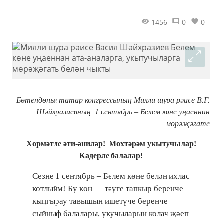
1456
0
0
Бөтендөнья татар конгрессының Милли шура рәисе В.Г.
Шәйхразиевның
1 сентябрь – Белем көне уңаеннан
мөрәҗәгате
Хөрмәтле әти-әниләр!
Мөхтәрәм укытучылар!
Кадерле балалар!
Сезне 1 сентябрь – Белем көне белән ихлас
котлыйм! Бу көн — тәүге тапкыр беренче
кыңгырау тавышын ишетүче беренче
сыйныф балалары, укучыларын колач җәеп