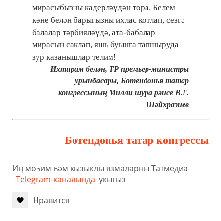
мирасыбызны кадерләүдән тора. Белем
көне белән барыгызны ихлас котлап, сезгә
балалар тәрбияләүдә, ата-бабалар
мирасын саклап, яшь буынга тапшыруда
зур казанышлар телим!
Ихтирам белән, ТР премьер-министры
урынбасары, Бөтендөнья татар
конгрессының Милли шура рәисе В.Г.
Шәйхразиев
Бөтендөнья татар конгрессы
Иң мөһим һәм кызыклы язмаларны Татмедиа
Telegram-каналында
укыгыз
Нравится