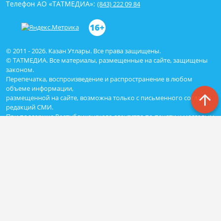
Телефон АО «ТАТМЕДИА»:
(843) 222 09 84
16+
© 2011 - 2026. Казан Утлары. Все права защищены.
© ТАТМЕДИА. Все материалы, размещенные на сайте, защищены
законом.
Перепечатка, воспроизведение и распространение в любом
объеме информации,
размещенной на сайте, возможна только с письменного согласия
редакций СМИ.
При поддержке Республиканского агентства по печати и массовым
коммуникациям «ТАТМЕДИА».
Наименование СМИ: Сетевое издание Казан Утлары
№ свидетельства о регистрации СМИ, дата: ЭЛ N ФС - 77-69875 от
29.05.2017
выдано Федеральной службой по надзору в сфере связи,
информационных технологий и массовых коммуникаций
ФИО главного редактора: Гимадиев Алмаз Марсович
Адрес редакции: 420066, Казань, Декабристов 2
Телефон редакции: (843)222-05-50 (дополнительно: 1618)
e-mail: kazanutlari@yandex.ru
Для сообщения о фактах коррупции: kazanutlari@yandex.ru