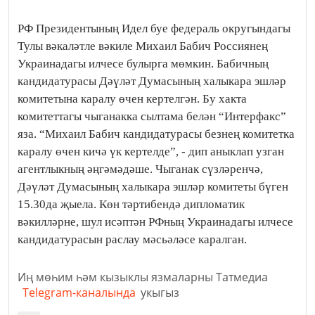
РФ Президентының Идел буе федераль округындагы
Тулы вәкаләтле вәкиле Михаил Бабич Россиянең
Украинадагы илчесе булырга мөмкин. Бабичның
кандидатурасы Дәүләт Думасының халыкара эшләр
комитетына каралу өчен кертелгән. Бу хакта
комитеттагы чыганакка сылтама белән “Интерфакс”
яза. “Михаил Бабич кандидатурасы безнең комитетка
каралу өчен кичә үк кертелде”, - дип аныклап узган
агентлыкның әңгәмәдәше. Чыганак сүзләренчә,
Дәүләт Думасының халыкара эшләр комитеты бүген
15.30да җыела. Көн тәртибендә дипломатик
вәкилләрне, шул исәптән РФның Украинадагы илчесе
кандидатурасын раслау мәсьәләсе каралган.
Иң мөһим һәм кызыклы язмаларны Татмедиа
Telegram-каналында
укыгыз