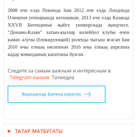
2008 нче елда Пекинда һәм 2012 нче елда Лондонда
Олимпия уеннарында катнашкан. 2013 нче елда Казанда
XXVII Бөтендөнья җәйге универсиада җиңүчесе.
“Динамо-Казан” хатын-кызлар волейбол клубы өчен
камап алучы (блокирующий) ролендә чыгыш ясаган һәм
2010 нчы елның июленнән 2016 нчы елның апреленә
кадәр команданың капитаны булган.
Следите за самым важным и интересным в
Telegram-канале
Татмедиа
Яңалыклар битенә керегез
ТАТАР МАТБУГАТЫ