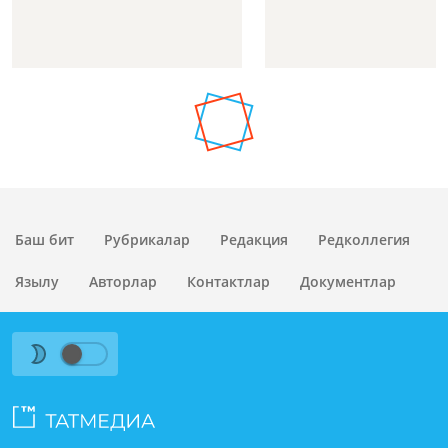
Баш бит
Рубрикалар
Редакция
Редколлегия
Язылу
Авторлар
Контактлар
Документлар