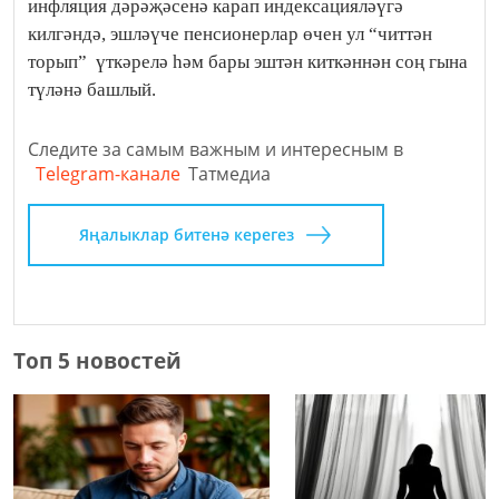
инфляция дәрәҗәсенә карап индексацияләүгә
килгәндә, эшләүче пенсионерлар өчен ул “читтән
торып” үткәрелә һәм бары эштән киткәннән соң гына
түләнә башлый.
Следите за самым важным и интересным в
Telegram-канале
Татмедиа
Яңалыклар битенә керегез
Топ 5 новостей