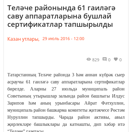
Теләче районында 61 гаиләгә
саву аппаратларына бушлай
сертификатлар тапшырылды
Казан утлары,
29 июль 2016 - 12:00
829
0
0
Татарстанның Теләче районда 3 һәм аннан күбрәк сыер
асраучы 61 гаиләгә саву аппаратларына сертификатлар
бирелде. Аларны 27 июльдә муниципаль район
Советының утырышлар залында район башлыгы Илдус
Зарипов һәм аның урынбасары Айрат Фәтхуллин,
муниципаль район башкарма комитеты җитәкчесе Рөстәм
Нуруллин тапшырды. Чарада район активы, авыл
җирлекләре башлыклары да катнашты, дип хәбәр итә
“Теләче” газетасы.