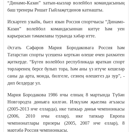
“Динамо-Казан” хатын-кызлар волейбол командасының
баш тренеры Ришат Гыйлаҗетдинов катнашты.
Искәртеп узыйк, быел язын Россия спортчысы “Динамо-
Казан” волейбол командасыннан китүе һәм уен
карьерасын тәмамлавы турында хәбәр итте.
Әсгать Сәфәров Мария Бородаковага Россия һәм
Татарстан спорты үсешенә керткән өлеше өчен рәхмәтен
җиткерде. “Бүген волейбол республикада яраткан спорт
төрләренең берсе булып тора, һәм аны үз итүче кешеләр
саны да арта, монда, билгеле, сезнең өлешегез дә зур”, -
дип белдерде ул.
Мария Бородакова 1986 нчы елның 8 мартында Түбән
Новгородта дөньяга килгән. Илкүләм җыелма әгъзасы
(2005-2013 нче елларда), ике тапкыр дөнья чемпионкасы
(2006, 2010 нчы еллар), ике тапкыр Европа
чемпионатлары призеры (2005, 2007 нче еллар), 8
мәртәбә Россия чемпионкасы.