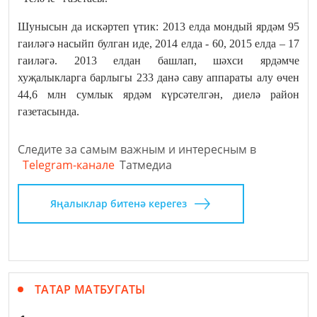
Шунысын да искәртеп үтик: 2013 елда мондый ярдәм 95
гаиләгә насыйп булган иде, 2014 елда - 60, 2015 елда – 17
гаиләгә. 2013 елдан башлап, шәхси ярдәмче
хуҗалыкларга барлыгы 233 данә саву аппараты алу өчен
44,6 млн сумлык ярдәм күрсәтелгән, диелә район
газетасында.
Следите за самым важным и интересным в
Telegram-канале
Татмедиа
Яңалыклар битенә керегез
ТАТАР МАТБУГАТЫ