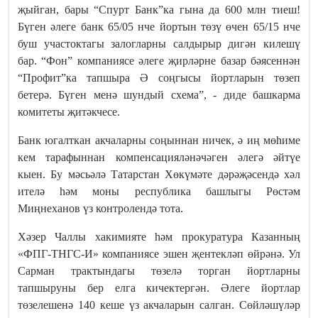
җыйган, бары “Спурт Банк”ка гына да 600 млн тиеш!
Бүген әлеге банк 65/05 нче йортын төзү өчен 65/15 нче
буш участоктагы залогларны салдырыр дигән килешү
бар. “Фон” компаниясе әлеге җирләрне базар бәясеннән
“Профит”ка тапшыра Ә соңгысы йортларын төзеп
бетерә. Бүген менә шундый схема”, - диде башкарма
комитеты җитәкчесе.
Банк югалткан акчаларны соңыннан ничек, ә иң мөһиме
кем тарафыннан компенсацияләнәчәген әлегә әйтүе
кыен. Бу мәсьәлә Татарстан Хөкүмәте дәрәҗәсендә хәл
ителә һәм моны республика башлыгы Рөстәм
Миңнеханов үз контролендә тота.
Хәзер Чаллы хакимияте һәм прокуратура Казанның
«ФПГ-ТНГС-И» компаниясе эшен җентекләп өйрәнә. Ул
Сарман трактындагы төзелә торган йортларны
тапшыруны бер елга кичектергән. Әлеге йортлар
төзелешенә 140 кеше үз акчаларын салган. Сөйләшүләр