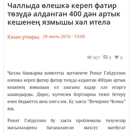
Чаллыда өлешкә кереп фатир
төзүдә алданган 400 дән артык
кешенең язмышы хәл ителә
Казан утлары,
29 июль 2016 - 13:00
907
0
0
Чаллы башкарма комитеты җитәкчече Ринат Габдуллин
өлешкә кереп фатир фатир төзүдә алданган 400дән артык
кешенең язмышын ел азагына кадәр хәл итәргә
ышандырды. Дөрес, күпчелек йортларны төзеп бетерү
өчен бюджетта акча әлегә юк. Бу хакта “Вечерние Челны”
яза.
Ринат Габдуллин бу хакта проблемалы төзүчеләр
мәсьәләләренә багышланган махсус матбугат