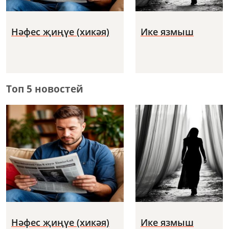
Нәфес җиңүе (хикәя)
Ике язмыш
Топ 5 новостей
Нәфес җиңүе (хикәя)
Ике язмыш