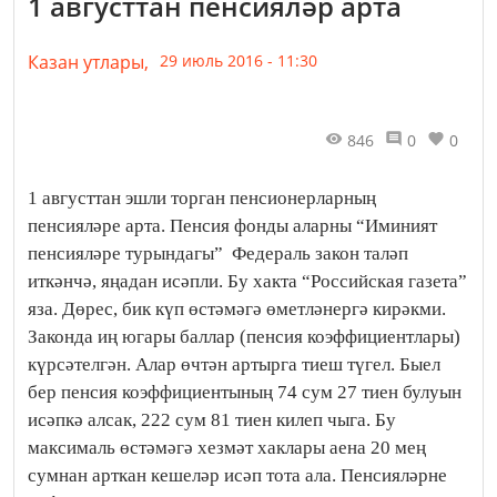
1 августтан пенсияләр арта
Казан утлары,
29 июль 2016 - 11:30
846
0
0
1 августтан эшли торган пенсионерларның
пенсияләре арта. Пенсия фонды аларны “Иминият
пенсияләре турындагы” Федераль закон таләп
иткәнчә, яңадан исәпли. Бу хакта “Российская газета”
яза. Дөрес, бик күп өстәмәгә өметләнергә кирәкми.
Законда иң югары баллар (пенсия коэффициентлары)
күрсәтелгән. Алар өчтән артырга тиеш түгел. Быел
бер пенсия коэффициентының 74 сум 27 тиен булуын
исәпкә алсак, 222 сум 81 тиен килеп чыга. Бу
максималь өстәмәгә хезмәт хаклары аена 20 мең
сумнан арткан кешеләр исәп тота ала. Пенсияләрне