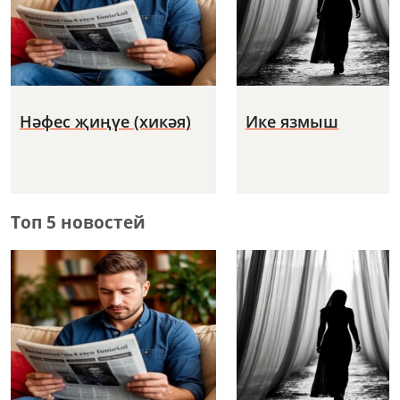
Нәфес җиңүе (хикәя)
Ике язмыш
Топ 5 новостей