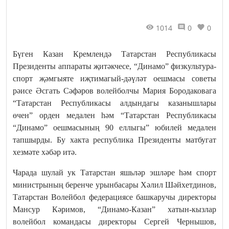
1014
0
0
Бүген Казан Кремлендә Татарстан Республикасы
Президенты аппараты җитәкчесе, “Динамо” физкультура-
спорт җәмгыяте иҗтимагый-дәүләт оешмасы советы
рәисе Әсгать Сәфәров волейболчы Мария Бородаковага
“Татарстан Республикасы алдындагы казанышлары
өчен” орден медален һәм “Татарстан Республикасы
“Динамо” оешмасының 90 еллыгы” юбилей медален
тапшырды. Бу хакта республика Президенты матбугат
хезмәте хәбәр итә.
Чарада шулай ук Татарстан яшьләр эшләре һәм спорт
министрының беренче урынбасары Хәлил Шәйхетдинов,
Татарстан Волейбол федерациясе башкаручы директоры
Мансур Кәримов, “Динамо-Казан” хатын-кызлар
волейбол командасы директоры Сергей Чернышов,