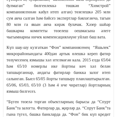
булмаган” бөлгенлеккә төшкән “Химстрой”
компаниясеннән кабул итеп алган) төзелешкә 205 млн
сум акча салган һәм бәйсез экспертлар бәяләгәнчә, тагын
80 млн га якын акча кирәк булачак. Хәзер шәһәр
башкарма комитеты төзелеш оешмасына әлеге
чыгымнарны ничек компенсацияләүне уйлап баш вата.
Күп шау-шу кузгаткан “Фон” компаниясенең “Яшьлек”
микрорайонындагы 400дән артык өлешкә кереп фатир
төзүчесенең язмышы хәл ителмәгән кала. 2015 елда 65/04
һәм 65/10 номерлы ике йортны көч хәл белән
тапшырганнар, андагы фатирлар банкка залог итеп
салынган. Быел 65/05 йорты тапшыру планлаштырылган.
65/06, 65/03, 65/10 (3 һәм 4 нче чиратлар) йортларның
язмыш билгесез.
“Бүген төзелә торган объектларның барысы да “Спурт
Банк”та залогта. Фатирлар да, җирләр дә. “Спрут Банк”та
гына түгел, башка банкларда да. “Фон” бик күп кредит