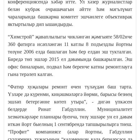
конференциясендә хәбәр итте. Ул хәзер журналистлар
белән күбрәк очрашачагын әйтте һәм мәгълүмат
чараларында башкарма комитет эшчәнлеге объективрак
яктыртылыр дип ышандырды.
“Химстрой” җаваплылыгы чикләнгән җәмгыяте 58/02нче
360 фатирга исәпләнгән 11 катлы 8 подъездлы йортны
төзүне 2006 елда башлаган һәм бер елдан эш тукталган.
Биредә төп эшләр 2015 ел дәвамында башкарылган. Эш
офис биналарын, подвал һәм беренче катны ремонтлауга
гына терәлеп калган.
“Фатир хуҗалары ремонт өчен түләүдән баш тарта.
Үзләре дә күренми, киңәшмәләргә йөрми, барысы безнең
эшләп бетергәнне көтеп утыра”, - дигән үпкәсен
белдерде Ринат Габдуллин. Муниципалитет
хезмәткәрләре планнары буенча, төзү эшләре ун ел дәвам
иткән йорт быелның 1 сентябрендә тапшырылырга тиеш.
“Профит” компаниясе (алар йортны, Габдуллин
сүзләренчә, хуҗасының “каләменнән кала бернәрсәсе дә