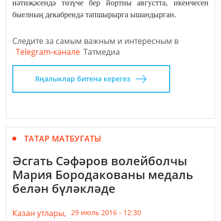
нәтиҗәсендә төзүче бер йортны августта, икенчесен
быелның декабрендә тапшырырга ышандырган.
Следите за самым важным и интересным в
Telegram-канале
Татмедиа
Яңалыклар битенә керегез
ТАТАР МАТБУГАТЫ
Әсгать Сәфәров волейболчы
Мария Бородакованы медаль
белән бүләкләде
Казан утлары,
29 июль 2016 - 12:30