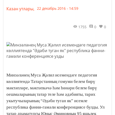
Казан утлары,
22 декабрь 2016 - 14:59
1755
0
0
Минзәләнең Муса Җәлил исемендәге педагогия
көллиятендә Татарстанның гомуми белем бирү
мәктәпләре, мәктәпкәчә һәм һөнәри белем бирү
оешмаларының татар теле һәм әдәбияты, тарих
укытучыларының “Әдәби туган як” исемле
республика фәнни-гамәли конференциясе булды. Ул
татар драматургы Юныс Әминовның 95 яшьлек