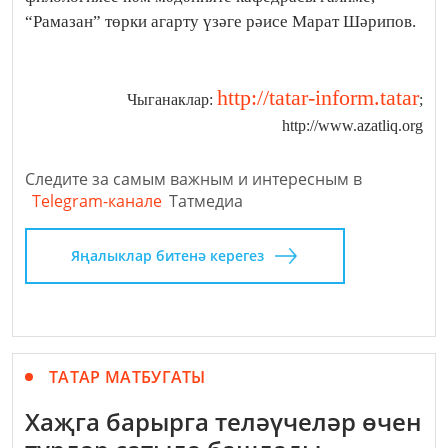
“Рамазан” төрки агарту үзәге рәисе Марат Шәрипов.
http://tatar-inform.tatar
Чыганаклар:
;
http://www.azatliq.org
Следите за самым важным и интересным в
Telegram-канале
Татмедиа
Яңалыклар битенә керегез
ТАТАР МАТБУГАТЫ
Хаҗга барырга теләүчеләр өчен