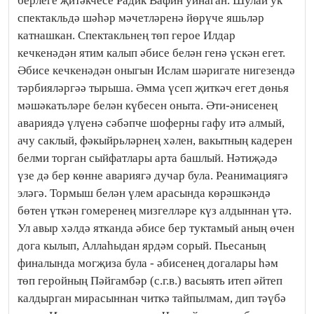
берлеге җитәкчесе Радик Вафин уйнаган. Шулай ук
спектакльдә шәһәр мәчетләренә йөрүче яшьләр
катнашкан. Спектакльнең төп герое Илдар
кечкенәдән ятим калып әбисе белән генә үскән егет.
Әбисе кечкенәдән оныгын Ислам шәригате нигезендә
тәрбияләргәә тырыша. Әмма үсеп җиткәч егет дөнья
мәшәкатьләре белән күбесен оныта. Әти-әнисенең
авариядә үлүенә сәбәпче шоферны гафу итә алмый,
ачу саклый, фәкыйрьләрнең хәлен, вакытның кадерен
белми торган сыйфатлары арта башлый. Нәтиҗәдә
үзе дә бер көнне авариягә дучар була. Реанимациягә
эләгә. Тормыш белән үлем арасында көрәшкәндә
бөтен үткән гомеренең мизгелләре күз алдыннан үтә.
Ул авыр хәлдә ятканда әбисе бер туктамый аның өчен
дога кылып, Аллаһыдан ярдәм сорый. Пьесаның
финалында могҗиза була - әбисенең догалары һәм
төп геройның Пәйгамбәр (с.г.в.) васыять итеп әйтеп
калдырган мирасыннан читкә тайпылмам, дип тәүбә