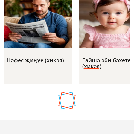
Нәфес җиңүе (хикәя)
Гайшә әби бәхете
(хикәя)