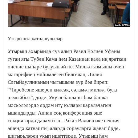
Утырышта катнашучылар
Утырыш ахырында сүз алып Разил Вәлиев Уфаны
туган ягы Түбән Кама һәм Казаннан кала иң яраткан
өченче шәһәре булуын әйтте. Милләт язмышы өчен
мәгарифнең мөһимлеген билгеләп, Лилия
Сәгыйдуллинаның чыгышына зур бәя биреп:
“Чиребезне яшереп килсәк, сәламәт милләт була
алмыйбыз”, диде. Уку әсбаплары һәм башка
мәсьәләләрдә ярдәм итү юллары каралачагын
ышандырды. Аннан соң конференция эше
секцияләрдә дәвам итте. Разил Вәлиев ике секция
эшендә катнашты, аларда сорауларга җавап брде,
шигырьләрен укып ишеттерде. Утырыш һәм