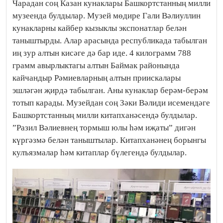
Чарадан соң Казан кунаклары Башкортстанның милли
музеенда булдылар. Музей мөдире Гали Вәлиуллин
кунакларны кайбер кызыклы экспонатлар белән
таныштырды. Алар арасында республикада табылган
иң зур алтын кисәге дә бар иде. 4 килограмм 788
грамм авырлыктагы алтын Баймак районында
кайчандыр Рәмиевларның алтын приискалары
эшләгән җирдә табылган. Аны кунаклар берәм-берәм
тотып карады. Музейдан соң Зәки Вәлиди исемендәге
Башкортстанның милли китапханәсендә булдылар.
”Разил Вәлиевнең тормыш юлы һәм иҗаты” дигән
күргәзмә белән таныштылар. Китапханәнең борынгы
кулъязмалар һәм китаплар бүлегендә булдылар.