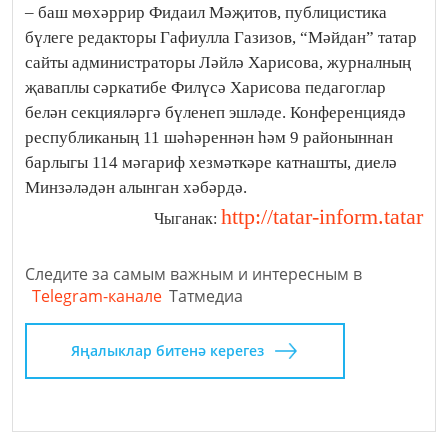
– баш мөхәррир Фидаил Мәҗитов, публицистика
бүлеге редакторы Гафиулла Газизов, “Мәйдан” татар
сайты администраторы Ләйлә Харисова, журналның
җаваплы сәркатибе Филүсә Харисова педагоглар
белән секцияләргә бүленеп эшләде. Конференциядә
республиканың 11 шәһәреннән һәм 9 районыннан
барлыгы 114 мәгариф хезмәткәре катнашты, диелә
Минзәләдән алынган хәбәрдә.
http://tatar-inform.tatar
Чыганак:
Следите за самым важным и интересным в
Telegram-канале
Татмедиа
Яңалыклар битенә керегез