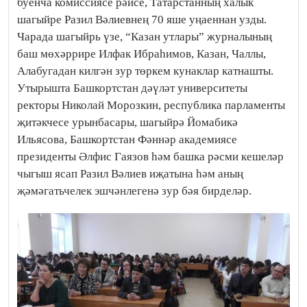
буенча комиссиясе рәисе, Татарстанның халык
шагыйре Разил Вәлиевнең 70 яше уңаеннан узды.
Чарада шагыйрь үзе, “Казан утлары” журналының
баш мөхәррире Илфак Ибраһимов, Казан, Чаллы,
Алабугадан килгән зур төркем кунаклар катнашты.
Утырышта Башкортстан дәүләт университеты
ректоры Николай Морозкин, республика парламенты
җитәкчесе урынбасары, шагыйрә Йомабикә
Ильясова, Башкортстан Фәннәр академиясе
президенты Әлфис Гаязов һәм башка рәсми кешеләр
чыгыш ясап Разил Вәлиев иҗатына һәм аның
җәмәгатьчелек эшчәнлегенә зур бәя бирделәр.