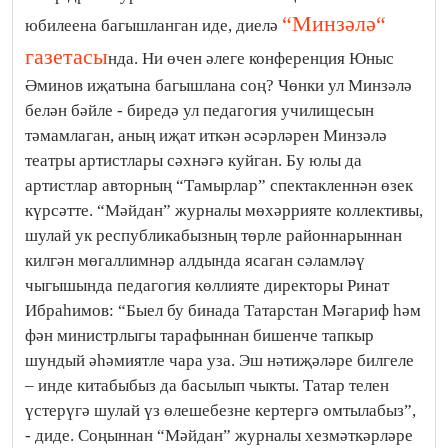
“Минзәлә“
юбилеена багышланган иде, диелә
газетасы
нда. Ни өчен әлеге конференция Юныс
Әминов иҗатына багышлана соң? Чөнки ул Минзәлә
белән бәйле - биредә ул педагогия училищесын
тәмамлаган, аның иҗат иткән әсәрләрен Минзәлә
театры артистлары сәхнәгә куйган. Бу юлы да
артистлар авторның “Тамырлар” спектакленнән өзек
күрсәтте. “Мәйдан” журналы мөхәррияте коллективы,
шулай ук республикабызның төрле районнарыннан
килгән мөгаллимнәр алдында ясаган сәламләү
чыгышында педагогия көллияте директоры Ринат
Ибраһимов: “Быел бу бинада Татарстан Мәгариф һәм
фән министрлыгы тарафыннан бишенче тапкыр
шундый әһәмиятле чара уза. Эш нәтиҗәләре билгеле
– инде китабыбыз да басылып чыкты. Татар телен
үстерүгә шулай үз өлешебезне кертергә омтылабыз”,
- диде. Соңыннан “Мәйдан” журналы хезмәткәрләре