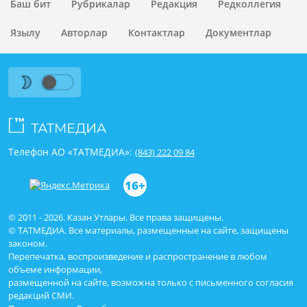
Баш бит
Рубрикалар
Редакция
Редколлегия
Язылу
Авторлар
Контактлар
Документлар
Телефон АО «ТАТМЕДИА»:
(843) 222 09 84
16+
© 2011 - 2026. Казан Утлары. Все права защищены.
© ТАТМЕДИА. Все материалы, размещенные на сайте, защищены
законом.
Перепечатка, воспроизведение и распространение в любом
объеме информации,
размещенной на сайте, возможна только с письменного согласия
редакций СМИ.