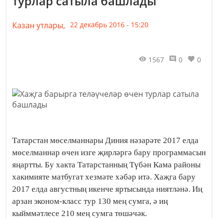
турлар сатыла башлады
Казан утлары,
22 декабрь 2016 - 15:20
1567
0
0
Татарстан мөселманнары Диния нәзарәте 2017 елда
мөселманнар өчен изге җирләргә бару программасын
яңартты. Бу хакта Татарстанның Түбән Кама районы
хакимияте матбугат хезмәте хәбәр итә. Хаҗга бару
2017 елда августның икенче яртысында ниятләнә. Иң
арзан эконом-класс тур 130 мең сумга, ә иң
кыйммәтлесе 210 мең сумга төшәчәк.