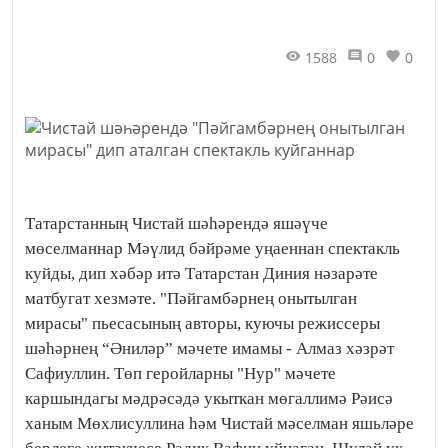
1588
0
0
Татарстанның Чистай шәһәрендә яшәүче
мөселманнар Мәүлид бәйрәме уңаеннан спектакль
куйды, дип хәбәр итә Татарстан Диния нәзарәте
матбугат хезмәте. "Пәйгамбәрнең онытылган
мирасы" пьесасының авторы, куючы режиссеры
шәһәрнең “Әниләр” мәчете имамы - Алмаз хәзрәт
Сафиуллин. Төп геройларны "Нур" мәчете
каршындагы мәдрәсәдә укыткан мөгаллимә Рәисә
ханым Мөхлисуллина һәм Чистай мәселман яшьләре