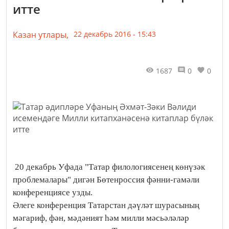
итте
Казан утлары,
22 декабрь 2016 - 15:43
1687
0
0
20 декабрь Уфада "Татар филологиясенең көнүзәк
проблемалары" дигән Бөтенроссия фәнни-гамәли
конференциясе узды.
Әлеге конференция Татарстан дәүләт шурасының
мәгариф, фән, мәдәният һәм милли мәсьәләләр