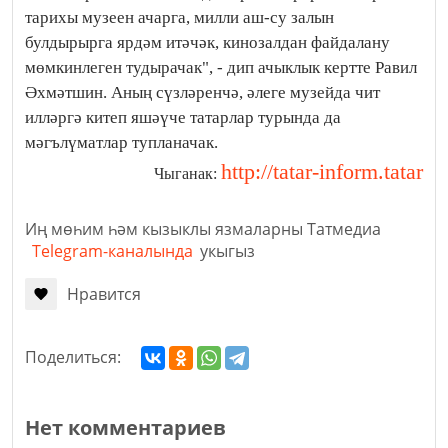
тарихы музеен ачарга, милли аш-су залын
булдырырга ярдәм итәчәк, кинозалдан файдалану
мөмкинлеген тудырачак", - дип ачыклык кертте Равил
Әхмәтшин. Аның сүзләренчә, әлеге музейда чит
илләргә китеп яшәүче татарлар турында да
мәгълүматлар тупланачак.
http://tatar-inform.tatar
Чыганак:
Иң мөһим һәм кызыклы язмаларны Татмедиа
Telegram-каналында
укыгыз
Нравится
Поделиться:
Нет комментариев