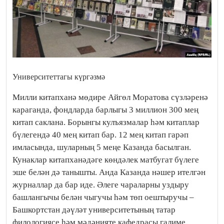
Университеттагы күргәзмә
Милли китапханә мөдире Айгөл Моратова сүзләренә
караганда, фондларда барлыгы 3 миллион 300 мең
китап саклана. Борынгы кулъязмалар һәм китаплар
бүлегендә 40 мең китап бар. 12 мең китап гарәп
имласында, шуларның 5 меңе Казанда басылган.
Кунаклар китапханәдәге көндәлек матбугат бүлеге
эше белән дә танышты. Анда Казанда нәшер ителгән
журналлар да бар иде. Әлеге чараларны уздыру
башлангычы белән чыгучы һәм төп оештыручы –
Башкортстан дәүләт университетының татар
филологиясе һәм мәдәнияте кафедрасы галиме,