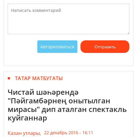
Авторизоваться
Отправить
ТАТАР МАТБУГАТЫ
Чистай шәһәрендә
"Пәйгамбәрнең онытылган
мирасы" дип аталган спектакль
куйганнар
Казан утлары,
22 декабрь 2016 - 16:11