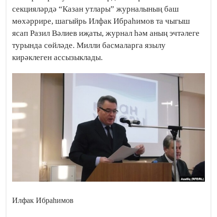
секцияләрдә “Казан утлары” журналының баш
мөхәррире, шагыйрь Илфак Ибраһимов та чыгыш
ясап Разил Вәлиев иҗаты, журнал һәм аның эчтәлеге
турында сөйләде. Милли басмаларга язылу
кирәклеген ассызыклады.
Илфак Ибраһимов