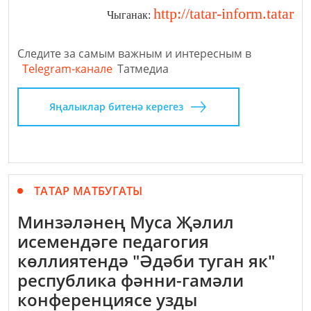
http://tatar-inform.tatar
Чыганак:
Следите за самым важным и интересным в
Telegram-канале
Татмедиа
Яңалыклар битенә керегез
ТАТАР МАТБУГАТЫ
Минзәләнең Муса Җәлил
исемендәге педагогия
көллиятендә "Әдәби туган як"
республика фәнни-гамәли
конференциясе узды