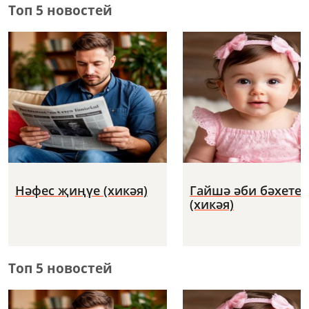
Топ 5 новостей
Нәфес җиңүе (хикәя)
Гайшә әби бәхете
(хикәя)
Топ 5 новостей