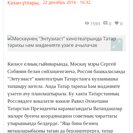
Казан утлары,
22 декабрь 2016 - 16:32
1593
0
0
Киләсе елның гыйнварында, Мәскәү мэры Сергей
Собянин белән сөйләшенгәнчә, Россия башкаласында
"Энтузиаст" кинотеатрын Татарстанга кулланышка
тапшыру көтелә. Анда Татар тарихы һәм мәдәнияте
үзәген ачу планлаштырыла. Бу хакта Татарстанның
Россиядәге вәкаләтле вәкиле Равил Әхмәтшин
Татарстан Президенты карамагындагы Ватандашлар
эшләре буенча координацион советның чираттагы
утырышында белдерде. "Яңа бина безнең
якташларыбызны тагын да берләштерергә, татар