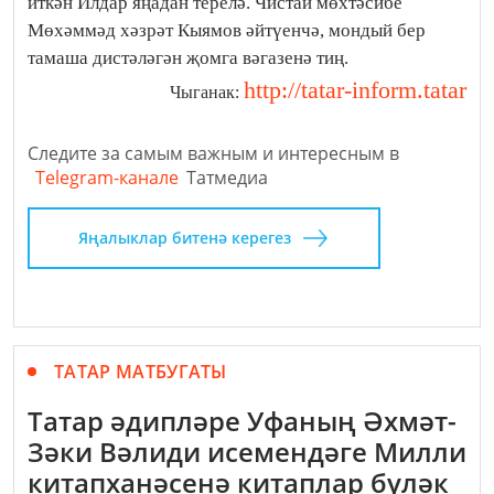
иткән Илдар яңадан терелә. Чистай мөхтәсибе
Мөхәммәд хәзрәт Кыямов әйтүенчә, мондый бер
тамаша дистәләгән җомга вәгазенә тиң.
http://tatar-inform.tatar
Чыганак:
Следите за самым важным и интересным в
Telegram-канале
Татмедиа
Яңалыклар битенә керегез
ТАТАР МАТБУГАТЫ
Татар әдипләре Уфаның Әхмәт-
Зәки Вәлиди исемендәге Милли
китапханәсенә китаплар бүләк