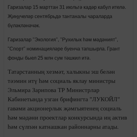
Гаризалар 15 марттан 31 июльгә кадәр кабул ителә.
Җиңүчеләр сентябрьдә тантаналы чараларда
бүләкләнәчәк.
Гаризалар "Экология", "Рухилык һәм мәдәният",
"Спорт" номинацияләре буенча тапшырла. Грант
фонды быел 25 млн сум тәшкил итә.
Татарстанның хезмәт, халыкны эш белән
тәэмин итү һәм социаль яклау министры
Эльмира Зарипова ТР Министрлар
Кабинетында узган брифингта "ЛУКОЙЛ"
гавәми акционерлык җәмгыятенең социаль
һәм мәдәни проектлар конкурсында иң актив
һәм сүлпән катнашкан районнарны атады.