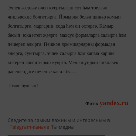
Эчлек әзерләү өчен куертылган сөт һәм төелгән
чикләвекне болгатырга. Йомырка белән шикәр комын
болгатырга, маргарин, сода һәм он өстәргә. Камыр
басып, юка итеп җәяргә, махсус формаларга салырга һәм
пешереп алырга. Пешкән ярымшарларны формадан
алырга, суытырга, эчлек салырга һәм капма-каршы
китереп ябыштырып куярга. Менә шундый чикләвек
рәвешендәге печенье хасил була.
Тәмле булсын!
yandex.ru
Фото:
Следите за самым важным и интересным в
Telegram-канале
Татмедиа