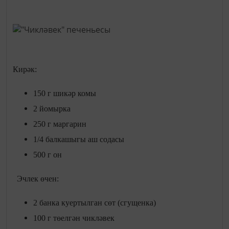
Кирәк:
150 г шикәр комы
2 йомырка
250 г маргарин
1/4 балкашыгы аш содасы
500 г он
Эчлек өчен:
2 банка куертылган сөт (сгущенка)
100 г төелгән чикләвек