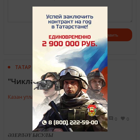
Авторизоваться
Отправить
ТАТАР ХАЛЫК АШЛАРЫ
"Чикләвек" печеньесы
Казан утлары,
12 март 2019 - 11:00
2289
0
0
ӘЗЕРЛӘҮ ЫСУЛЫ