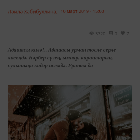
Ләйлә Хәбибуллина,
10 март 2019 - 15:00
3720
0
7
Адашасы килә!.. Адашасы урман төсле серле
хисеңдә. Һәрбер сүзең, ымнар, карашларың,
сулышыңа кадәр исемдә. Уранам да