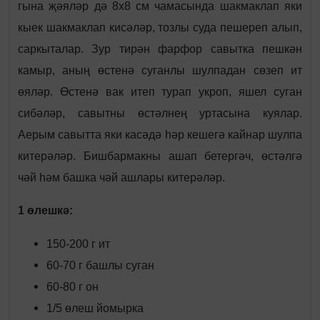
гына җәяләр дә 8х8 см чамасында шакмаклап яки
кыек шакмаклап кисәләр, тозлы суда пешереп алып,
саркыталар. Зур тирән фарфор савытка пешкән
камыр, аның өстенә суганлы шулпадан сөзеп ит
өяләр. Өстенә вак итеп турап укроп, яшел суган
сибәләр, савытны өстәлнең уртасына куялар.
Аерым савытта яки касәдә һәр кешегә кайнар шулпа
китерәләр. Бишбармакны ашап бетергәч, өстәлгә
чәй һәм башка чәй ашлары китерәләр.
1 өлешкә:
150-200 г ит
60-70 г башлы суган
60-80 г он
1/5 өлеш йомырка