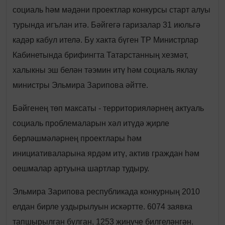
социаль һәм мәдәни проектлар конкурсы старт алуы
турында игълан итә. Бәйгегә гаризалар 31 июльгә
кадәр кабул ителә. Бу хакта бүген ТР Министрлар
Кабинетында брифингта Татарстанның хезмәт,
халыкны эш белән тәэмин итү һәм социаль яклау
министры Эльмира Зарипова әйтте.
Бәйгенең төп максаты - территорияләрнең актуаль
социаль проблемаларын хәл итүдә җирле
берләшмәләрнең проектлары һәм
инициативаларына ярдәм итү, актив граждан һәм
оешмалар артуына шартлар тудыру.
Эльмира Зарипова республикада конкурның 2010
елдан бирле уздырылуын искәртте. 6074 заявка
тапшырылган булган, 1253 җиңүче билгеләнгән.