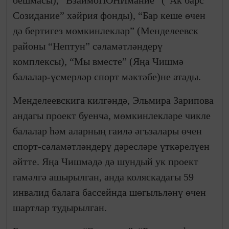
оешмасы), “ВзаимоПОНИмание” (“Ак барс
Созидание” хәйрия фонды), “Бар кеше өчен
дә бертигез мөмкинлекләр” (Менделеевск
районы “Нептун” сәламәтләндерү
комплексы), “Мы вместе” (Яңа Чишмә
балалар-үсмерләр спорт мәктәбе)не атады.
Менделеевскига килгәндә, Эльмира Зарипова
андагы проект буенча, мөмкинлекләре чикле
балалар һәм аларның гаилә әгъзалары өчен
спорт-сәламәтләндерү дәресләре үткәрелүен
әйтте. Яңа Чишмәдә дә шундый ук проект
гамәлгә ашырылган, анда коляскадагы 59
инвалид балага бассейнда шөгыльләнү өчен
шартлар тудырылган.