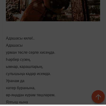
Адашасы килә!..
Адашасы
урман төсле серле хисеңдә.
Һәрбер сүзең,
ымнар, карашларың,
сулышыңа кадәр исемдә.
Уранам да
хәтер буранына,
өр-яңадан күрәм төшләрем.
Ялгыш кына