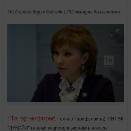
2010 елдан бирле бәйгедә 1253 җиңүче билгеләнгән.
Татар-информ
("
", Гөлнар Гарифуллина). РИТЭК
"ЛУКОЙЛ" гавәми акционерлык җәмгыятенең