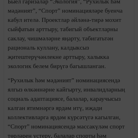
Быел гаризалар “Экология”, “Рухилык һәм
мәдәният”, “Спорт” номинацияләре буенча
кабул ителә. Проектлар әйләнә-тирә мохит
сыйфатын арттыру, табигый объектларны
саклау, чишмәләрне яңарту, табигатьтән
рациональ куллану, калдыксыз
җитештерүчәнлекне арттыру, халыкка
экологик белем бирүгә багышланган.
“Рухилык һәм мәдәният” номинациясендә
ялгыз өлкәннәрне кайгырту, инвалидларның
социаль адаптациясе, балалар, караучысыз
калган ятимнәргә ярдәм итү, иҗади
коллективларга ярдәм күрсәтүгә кагылган,
“Спорт” номинациясендә массакүләм спорт
төрләрен үстерү, балалар спорты һәм