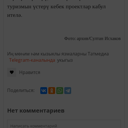
туризмын үстерү кебек проектлар кабул
ителә.
Фото: архив/Султан Исхаков
Иң мөһим һәм кызыклы язмаларны Татмедиа
Telegram-каналында
укыгыз
Нравится
Поделиться:
Нет комментариев