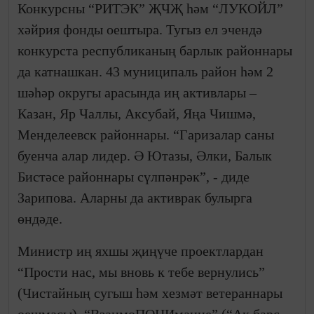
Конкурсны “РИТЭК” ҖЧҖ һәм “ЛУКОЙЛ”
хәйрия фонды оештыра. Тугыз ел эчендә
конкурста республиканың барлык районнары
да катнашкан. 43 муниципаль район һәм 2
шәһәр округы арасында иң активлары –
Казан, Яр Чаллы, Аксубай, Яңа Чишмә,
Менделеевск районнары. “Гаризалар саны
буенча алар лидер. Ә Ютазы, Әлки, Балык
Бистәсе районнары сүлпәнрәк”, - диде
Зарипова. Аларны да активрак булырга
өндәде.
Министр иң яхшы җиңүче проектлардан
“Прости нас, мы вновь к тебе вернулись”
(Чистайның сугыш һәм хезмәт ветераннары