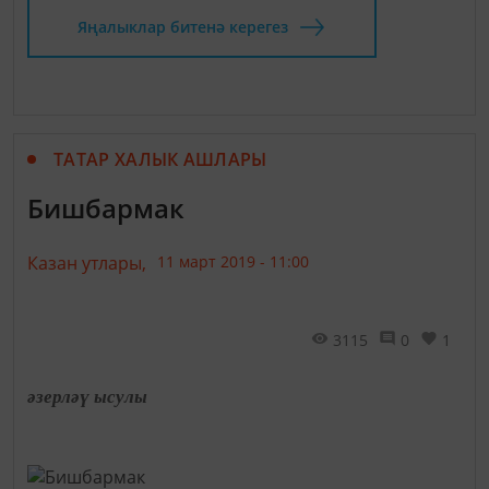
Яңалыклар битенә керегез
ТАТАР ХАЛЫК АШЛАРЫ
Бишбармак
Казан утлары,
11 март 2019 - 11:00
3115
0
1
әзерләү ысулы