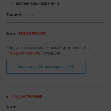
калганнары - кирәгенчә
Тәмле булсын!
novoetv.kz
Фото:
Следите за самым важным и интересным в
Telegram-канале
Татмедиа
Яңалыклар битенә керегез
ЯҢА ИСЕМНӘР
***