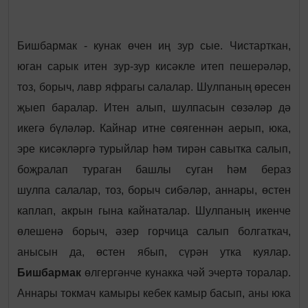
Бишбармак - кунак өчен иң зур сые. Чистарткан,
юган сарык итен зур-зур кисәкле итеп пешерәләр,
тоз, борыч, лавр яфрагы салалар. Шулпаның өресен
җыеп баралар. Итен алып, шулпасын сөзәләр дә
икегә бүләләр. Кайнар итне сөягеннән аерып, юка,
эре кисәкләргә турыйлар һәм тирән савытка салып,
боҗралап тураган башлы суган һәм бераз
шулпа салалар, тоз, борыч сибәләр, аннары, өстен
каплап, акрын гына кайнаталар. Шулпаның икенче
өлешенә борыч, әзер горчица салып болгаткач,
анысын да, өстен ябып, сүрән утка куялар.
Бишбармак
өлгергәнче кунакка чәй эчертә торалар.
Аннары токмач камыры кебек камыр басып, аны юка