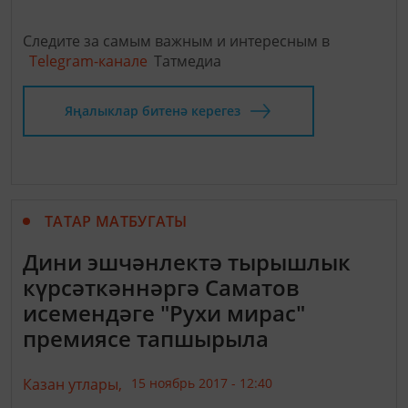
Следите за самым важным и интересным в
Telegram-канале
Татмедиа
Яңалыклар битенә керегез
ТАТАР МАТБУГАТЫ
Дини эшчәнлектә тырышлык
күрсәткәннәргә Саматов
исемендәге "Рухи мирас"
премиясе тапшырыла
Казан утлары,
15 ноябрь 2017 - 12:40