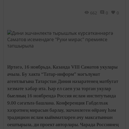
662
0
0
Иртәгә, 16 ноябрьдә, Казанда VIII Саматов укулары
ачыла. Бу хакта “Татар-информ” мәгълүмат
агентлыгына Татарстан Диния нәзарәтенең матбугат
хезмәте хәбәр итә. Һәр ел саен уза торган укулар
быелның 16 ноябрендә Россия ислам институтында
9.00 сәгатьтә башлана. Конференция Габделхак
хәзрәтнең мирасын барлау, эшчәнлеген өйрәнү һәм
традицион ислам кыйммәтләрен ачу максатыннан
оештырыла, ди проект авторлары. Чарада Россиянең