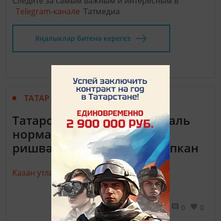
Следите за самым важным и интересным в
Telegram-канале
Татмедиа
Яңалыклар битенә керегез
ТАТАР МАТБУГАТЫ
Татарстанда 349 муниципаль
норматив-хокукый актта
ришвәтчелек чагылыш тапкан
Казан утлары,
15 ноябрь 2017 - 12:50
772
0
0