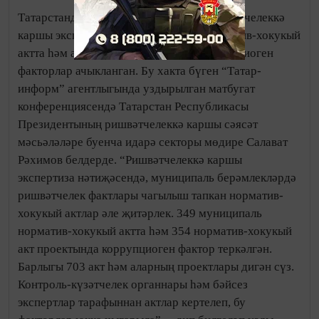
Татарстанда 2017 елда уздырылган ришвәтчелеккә
каршы экспертиза барышында 703 норматив-хокукый
актта һәм аларның проектларында коррупциоген
факторлар ачыкланган. Бу хакта бүген “Татар-
информ” агентлыгында уздырылган матбугат
конференциясендә Татарстан Республикасы
Президентының ришвәтчелеккә каршы сәясәт
мәсьәләләре буенча идарә секторы мөдире Салават
Рәхимов белдерде. “Ришвәтчелеккә каршы
экспертиза нәтиҗәсендә, муниципаль берәмлекләрдә
ришвәтчелек фактлары чагылыш тапкан норматив-
хокукый актлар әле җитәрлек. 349 муниципаль
норматив-хокукый актта һәм 354 норматив-хокукый
акт проектында коррупциоген фактор теркәлгән.
Барлыгы 703 акт һәм аларның проектлары дигән сүз.
Контроль-күзәтчелек органнары һәм бәйсез
экспертлар тарафыннан актлар кертелеп, бу