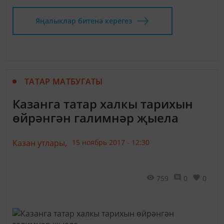
Яңалыклар битенә керегез
ТАТАР МАТБУГАТЫ
Казанга татар халкы тарихын
өйрәнгән галимнәр җыела
Казан утлары,
15 ноябрь 2017 - 12:30
759
0
0