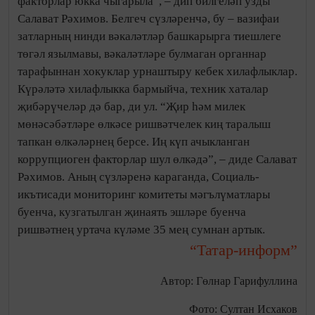
факторлар юкка чыгарыла”, – дип билгеләп узды
Салават Рәхимов. Белгеч сүзләренчә, бу – вазифаи
затларның нинди вәкаләтләр башкарырга тиешлеге
төгәл язылмавы, вәкаләтләре булмаган органнар
тарафыннан хокуклар урнаштыру кебек хилафлыклар.
Күрәләтә хилафлыкка бармыйча, техник хаталар
җибәрүчеләр дә бар, ди ул. “Җир һәм милек
мөнәсәбәтләре өлкәсе ришвәтчелек киң таралыш
тапкан өлкәләрнең берсе. Иң күп ачыкланган
коррупциоген факторлар шул өлкәдә”, – диде Салават
Рәхимов. Аның сүзләренә караганда, Социаль-
икътисади мониторинг комитеты мәгълүматлары
буенча, кузгатылган җинаять эшләре буенча
ришвәтнең уртача күләме 35 мең сумнан артык.
“Татар-информ”
Автор: Гөлнар Гарифуллина
Фото: Султан Исхаков