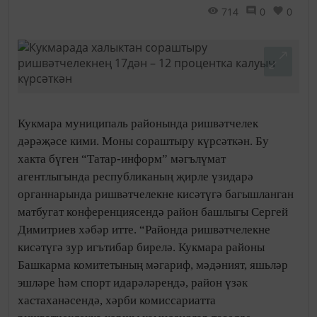
714
0
0
Кукмара муниципаль районында ришвәтчелек
дәрәҗәсе кими. Моны сораштыру күрсәткән. Бу
хакта бүген “Татар-информ” мәгълүмат
агентлыгында республиканың җирле үзидарә
органнарында ришвәтчелекне кисәтүгә багышланган
матбугат конференциясендә район башлыгы Сергей
Димитриев хәбәр итте. “Районда ришвәтчелекне
кисәтүгә зур игътибар бирелә. Кукмара районы
Башкарма комитетының мәгариф, мәдәният, яшьләр
эшләре һәм спорт идарәләрендә, район үзәк
хастаханәсендә, хәрби комиссариатта