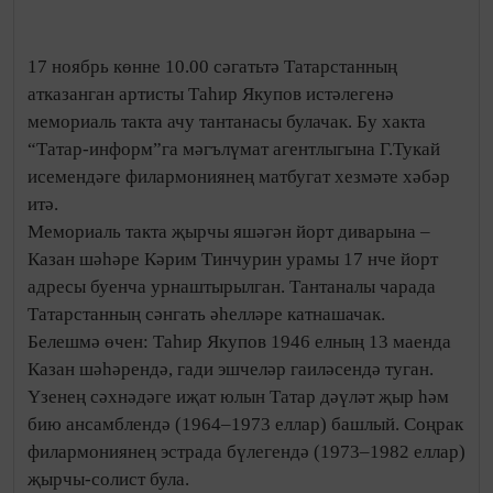
17 ноябрь көнне 10.00 сәгатьтә Татарстанның
атказанган артисты Таһир Якупов истәлегенә
мемориаль такта ачу тантанасы булачак. Бу хакта
“Татар-информ”га мәгълүмат агентлыгына Г.Тукай
исемендәге филармониянең матбугат хезмәте хәбәр
итә.
Мемориаль такта җырчы яшәгән йорт диварына –
Казан шәһәре Кәрим Тинчурин урамы 17 нче йорт
адресы буенча урнаштырылган. Тантаналы чарада
Татарстанның сәнгать әһелләре катнашачак.
Белешмә өчен: Таһир Якупов 1946 елның 13 маенда
Казан шәһәрендә, гади эшчеләр гаиләсендә туган.
Үзенең сәхнәдәге иҗат юлын Татар дәүләт җыр һәм
бию ансамблендә (1964–1973 еллар) башлый. Соңрак
филармониянең эстрада бүлегендә (1973–1982 еллар)
җырчы-солист була.