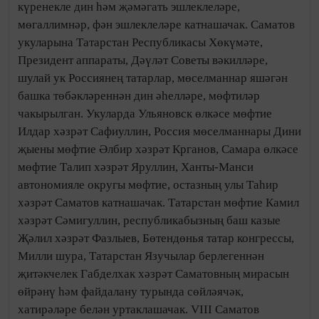
күренекле дин һәм җәмәгать эшлеклеләре,
мөгаллимнәр, фән эшлеклеләре катнашачак. Саматов
укуларына Татарстан Республикасы Хөкүмәте,
Президент аппараты, Дәүләт Советы вәкилләре,
шулай ук Россиянең татарлар, мөселманнар яшәгән
башка төбәкләреннән дин әһелләре, мөфтиләр
чакырылган. Укуларда Ульяновск өлкәсе мөфтие
Илдар хәзрәт Сафиуллин, Россия мөселманнары Дини
җыены мөфтие Әлбир хәзрәт Крганов, Самара өлкәсе
мөфтие Талип хәзрәт Яруллин, Ханты-Манси
автономияле округы мөфтие, остазның улы Таһир
хәзрәт Саматов катнашачак. Татарстан мөфтие Камил
хәзрәт Сәмигуллин, республикабызның баш казые
Җәлил хәзрәт Фазлыев, Бөтендөнья татар конгрессы,
Милли шура, Татарстан Язучылар берлегеннән
җитәкчелек Габделхак хәзрәт Саматовның мирасын
өйрәнү һәм файдалану турында сөйләячәк,
хатирәләре белән уртаклашачак. VIII Саматов