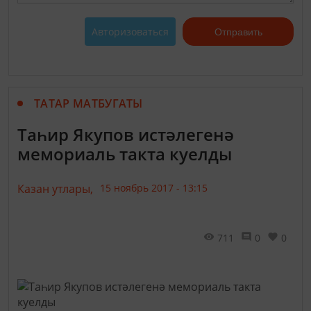
Авторизоваться
Отправить
ТАТАР МАТБУГАТЫ
Таһир Якупов истәлегенә
мемориаль такта куелды
Казан утлары,
15 ноябрь 2017 - 13:15
711
0
0