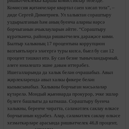
ришвәтчеклеккә каршы комиссияләр төзелде.
Комиссия җитәкчеләре квартал саен хисап тота”, –
диде Сергей Димитриев. Ул халыктан сораштыру
уздырылганын һәм аның буенча аларны нәрсә
борчыганын ачыклауларын әйтте. “Сораштыру
күрәткәнчә, районда ришвәтчелек дәрәҗәсе кими.
Былтыр халыкның 17 процентына коррупцион
вазгыятьләргә эләгергә туры килсә, быел бу сан 12
процент тәшкил итә. Бу сан безне тынычландырмый,
әлеге юнәлештә эшне дәвам иттерәбез.
Ишегалларында да халык белән очрашабыз. Авыл
җирлекләрендә авыл халкы фикере белән
кызыксынабыз. Халыкны борчыган мәсьәләләр
күтәрелә. Мондый җыеннарда прокурор, эчке эшләр
бүлеге башлыгы да катнаша. Сораштыру буенча
халыкны, беренче чиратта, сәламәтлек саклау өлкәсе
борчыганын күрәбез. Алар, сәламәтлек саклау өлкәсе
хезмәткәрләре арасында ришвәтчелек 46,8 процент,