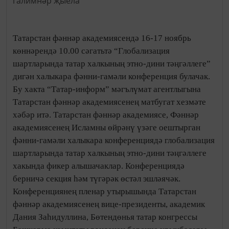
Татарстан фәннәр академиясендә 16-17 ноябрь
көннәрендә 10.00 сәгатьтә “Глобализация
шартларында татар халкының этно-дини тәңгәллеге”
дигән халыкара фәнни-гамәли конференция булачак.
Бу хакта “Татар-информ” мәгълүмат агентлыгына
Татарстан фәннәр академиясенең матбугат хезмәте
хәбәр итә. Татарстан фәннәр академиясе, Фәннәр
академиясенең Исламны өйрәнү үзәге оештырган
фәнни-гамәли халыкара конференциядә глобализация
шартларында татар халкының этно-дини тәңгәллеге
хакында фикер алышачаклар. Конференциядә
берничә секция һәм түгәрәк өстәл эшләячәк.
Конференциянең пленар утырышында Татарстан
фәннәр академиясенең вице-президенты, академик
Дания Заһидуллина, Бөтендөнья татар конгрессы