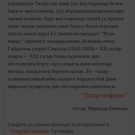
укуларында Татарстан дини уку йортларында белем
бирүче мөгаллимнәр, уку йортларының җитәкчеләре
чыгыш ясаячак. Чара кысаларында шулай ук күркәм
дини–милли эшчәнлек алып баруы белән аерылып
торган шәхесләргә Г.Саматов исемендәге “Рухи
мирас” премиясе тапшырылачак. Белешмә өчен:
Габделхак хәзрәт Саматов (1930-2009) – XX гасыр
ахыры — XXI гасыр башы күренекле дин
әһелләренең берсе, күп сандагы дини китаплар
авторы, нәзарәтнең беренче казые. Ул – татар
халкының инкыйлабка кадәрге чордагы бай дини
мирасын тудыручы дин әһелләренең дәвамчысы.
“Татар-информ”
Автор: Мөршидә Кыямова
Следите за самым важным и интересным в
Telegram-канале
Татмедиа