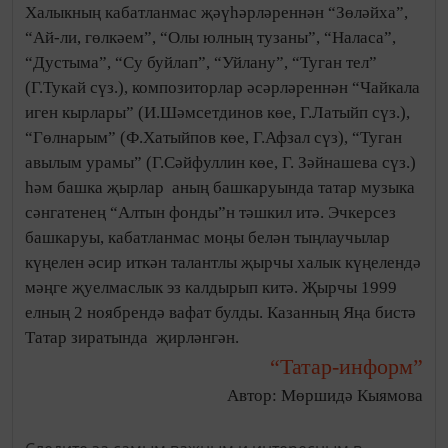
Халыкның кабатланмас җәүһәрләреннән “Зөләйха”,
“Ай-ли, гөлкәем”, “Олы юлның тузаны”, “Наласа”,
“Дустыма”, “Су буйлап”, “Уйлану”, “Туган тел”
(Г.Тукай сүз.), композиторлар әсәрләреннән “Чайкала
иген кырлары” (И.Шәмсетдинов көе, Г.Латыйп сүз.),
“Гөлнарым” (Ф.Хатыйпов көе, Г.Афзал сүз), “Туган
авылым урамы” (Г.Сәйфуллин көе, Г. Зәйнашева сүз.)
һәм башка җырлар аның башкаруында татар музыка
сәнгатенең “Алтын фонды”н тәшкил итә. Эчкерсез
башкаруы, кабатланмас моңы белән тыңлаучылар
күңелен әсир иткән талантлы җырчы халык күңелендә
мәңге җуелмаслык эз калдырып китә. Җырчы 1999
елның 2 ноябрендә вафат булды. Казанның Яңа бистә
Татар зиратында җирләнгән.
“Татар-информ”
Автор: Мөршидә Кыямова