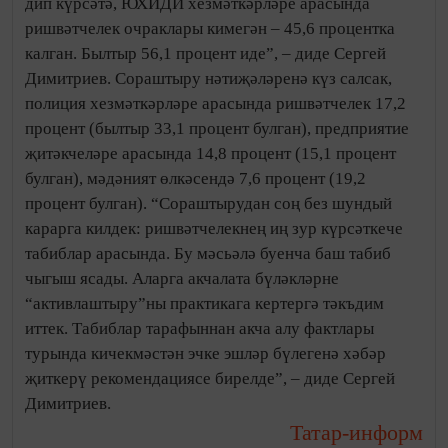
дип күрсәтә, ЮХИДИ хезмәткәрләре арасында
ришвәтчелек очраклары кимегән – 45,6 процентка
калган. Былтыр 56,1 процент иде”, – диде Сергей
Димитриев. Сораштыру нәтиҗәләренә күз салсак,
полиция хезмәткәрләре арасында ришвәтчелек 17,2
процент (былтыр 33,1 процент булган), предприятие
җитәкчеләре арасында 14,8 процент (15,1 процент
булган), мәдәният өлкәсендә 7,6 процент (19,2
процент булган). “Сораштырудан соң без шундый
карарга килдек: ришвәтчелекнең иң зур күрсәткече
табиблар арасында. Бу мәсьәлә буенча баш табиб
чыгыш ясады. Аларга акчалата бүләкләрне
“активлаштыру”ны практикага кертергә тәкъдим
иттек. Табиблар тарафыннан акча алу фактлары
турында кичекмәстән эчке эшләр бүлегенә хәбәр
җиткерү рекомендациясе бирелде”, – диде Сергей
Димитриев.
Татар-информ