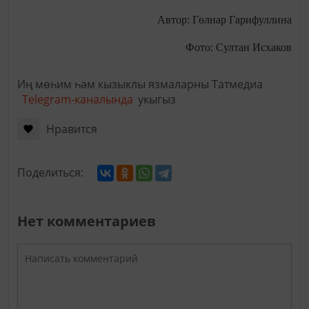
Автор: Гөлнар Гарифуллина
Фото: Султан Исхаков
Иң мөһим һәм кызыклы язмаларны Татмедиа
Telegram-каналында
укыгыз
Нравится
Поделиться:
Нет комментариев