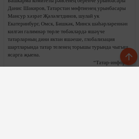
Башкарма комитеты рәисенең беренче урынбасары
Данис Шакиров, Татарстан мөфтиенең урынбасары
Мансур хәзрәт Җәләлетдинов, шулай ук
Екатеринбург, Омск, Бишкәк, Минск шәһәрләреннән
килгән галимнәр төрле төбәкләрдә яшәүче
татарларның дини яктан яшәеше, глобализация
шартларында татар теленең торышы турында чыгыш
ясарга җыена.
“Татар-информ”
Автор: Мөршидә Кыямова
Следите за самым важным и интересным в
Telegram-канале
Татмедиа
Яңалыклар битенә керегез