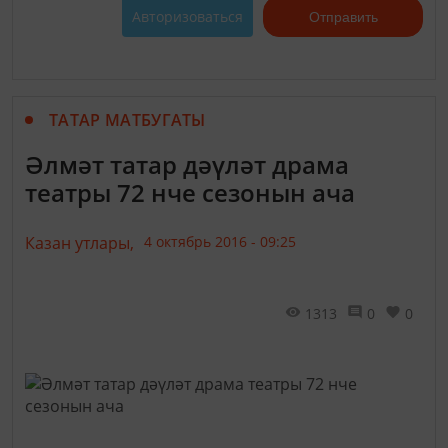
Авторизоваться
Отправить
ТАТАР МАТБУГАТЫ
Әлмәт татар дәүләт драма
театры 72 нче сезонын ача
Казан утлары,
4 октябрь 2016 - 09:25
1313
0
0