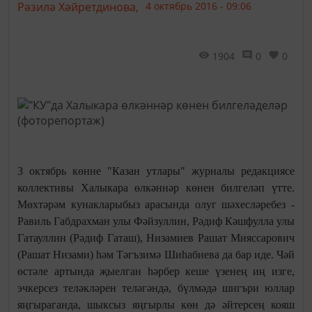
Рәзилә Хәйретдинова,
4 октябрь 2016 - 09:06
1904
0
0
3 октябрь көнне "Казан утлары" журналы редакциясе
коллективы Халыкара өлкәннәр көнен билгеләп үтте.
Мөхтәрәм кунакларыбыз арасында олуг шәхесләребез -
Равиль Габдрахман улы Фәйзуллин,
Рәдиф Кәшфулла улы
Гатауллин (Рәдиф Гаташ), Низамиев Рашат Мияссарович
(Рашат Низами) һәм Тәгъзимә Шиһабиева да бар иде. Чәй
өстәле артында җыелган һәрбер кеше үзенең иң изге,
эчкерсез теләкләрен теләгәндә, бүлмәдә шигъри юллар
яңгыраганда, шыксыз яңгырлы көн дә әйтерсең кояш