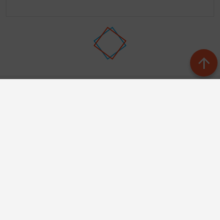
Баш бит
Рубрикалар
Редакция
Редколлегия
Язылу
Авторлар
Контактлар
Документлар
Телефон АО «ТАТМЕДИА»:
(843) 222 09 84