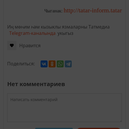
http://tatar-inform.tatar
Чыганак:
Иң мөһим һәм кызыклы язмаларны Татмедиа
Telegram-каналында
укыгыз
Нравится
Поделиться:
Нет комментариев