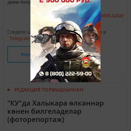
драма театры гстрольгә килә.
http://tatar-inform.tatar
Чыганак:
Следите за самым важным и интересным в
Telegram-канале
Татмедиа
Яңалыклар битенә керегез
РЕДАКЦИЯ ТОРМЫШЫННАН
"КУ"да Халыкара өлкәннәр
көнен билгеләделәр
(фоторепортаж)