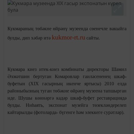
Кукмараның төбәкне өйрәнү музеенда сөенечле вакыйга
kukmor-rt.ru
булды, дип хәбәр итә
сайты.
Кукмара киез итек-киез комбинаты директоры Шамил
Әхмәтшин бертуган Комаровлар гаиләсененең шкаф-
буфетын (XIX гасырның икенче яртысы) 2010 елда
районыбызның туган төбәкне өйрәнү музеена тапшырган
иде. Шушы көннәргә кадәр шкаф-буфет реставрациядә
булды. Ниһаять, экспонат музейга төзекләндерелеп
кайтарылды (фотоларда- бүгенге һәм элеккеге сурәтләр).