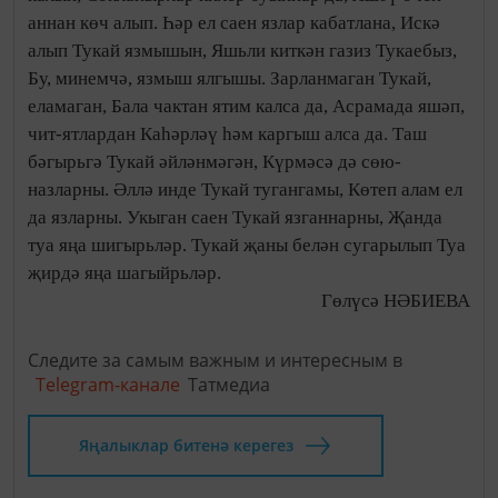
аннан көч алып. Һәр ел саен язлар кабатлана, Искә
алып Тукай язмышын, Яшьли киткән газиз Тукаебыз,
Бу, минемчә, язмыш ялгышы. Зарланмаган Тукай,
еламаган, Бала чактан ятим калса да, Асрамада яшәп,
чит-ятлардан Каһәрләү һәм каргыш алса да. Таш
бәгырьгә Тукай әйләнмәгән, Күрмәсә дә сөю-
назларны. Әллә инде Тукай тугангамы, Көтеп алам ел
да язларны. Укыган саен Тукай язганнарны, Җанда
туа яңа шигырьләр. Тукай җаны белән сугарылып Туа
җирдә яңа шагыйрьләр.
Гөлүсә НӘБИЕВА
Следите за самым важным и интересным в
Telegram-канале
Татмедиа
Яңалыклар битенә керегез