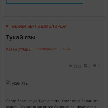
ӘДӘБИ БЕРЛӘШМӘЛӘРДӘ
Тукай язы
Казан утлары,
3 октябрь 2016 - 17:49
2202
0
0
Язлар белән ел да Тукай кайта, Үзгәрмичә һаман яшь
калып, Сокланырлар килер буыннар да, Яшәү өчен