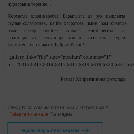
нурларына төренде...
Хөрмәтле өлкәннәребез! Барыгызга да рух ныклыгы,
саулык-сәламәтлек, кайгы-хәсрәтсез имин һәм бәхетле
озын гомер телибез. Алдагы көннәрегездә дә
якыннарыгыз, туганнарыгызның игелеген күреп,
хөрмәтен тоеп яшәгез! Бәйрәм белән!
[gallery link="file" size="medium" columns="1"
ids="6312,6313,6314,6315,6317,6319,6318,6320,6321,63
Рәзилә Хәйретдинова фотолары
Следите за самым важным и интересным в
Telegram-канале
Татмедиа
Яңалыклар битенә керегез