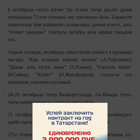
6 октябрьдә сәгать кичке 7дә Әлмәт татар дәүләт драма
театрының 72 нче сезонын ачу тантанасы була. Хөрмәтле
әлмәтлеләр hәм шәhәребез кунаклары, рәхим итегез, дип,
“Әлмәт таңнары” газетасы октябрь аена афиша тәкъдим
итә.
Аерым алганда, октябрьдә әлмәтлеләр сәхнәгә 4 премьера
чыгара: “Кар астында кайнар чишмә” (А.Гыйләҗев),
“Дөнья киң түгел икән” (З.Хәким), “Сигезле биюе”
(Р.Сабыр), “Кибет” (О.Жанайдаров), соңгысы исә
тамашачы хөкеменә куелмый.
18-20 октябрьдә театр Башкортстанда, 24-30ында Әтнә,
Арча районнарында гастрольләрдә була.
25 октябрьдә театрда Саҗидә Сөләйманова исемендәге
әдәби премияләр тапшыру тантанасы үткәрелә.
27се Әлмәт театрына Башкортстаннан Эстәрлетамак рус