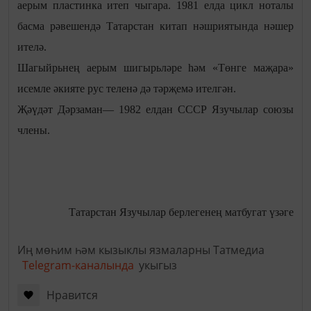
аерым пластинка итеп чыгара. 1981 елда цикл ноталы
басма рәвешендә Татарстан китап нәшриятында нәшер
ителә.
Шагыйрьнең аерым шигырьләре һәм «Төнге маҗара»
исемле әкияте рус теленә дә тәрҗемә ителгән.
Җәүдәт Дәрзаман— 1982 елдан СССР Язучылар союзы
члены.
Татарстан Язучылар берлегенең матбугат үзәге
Иң мөһим һәм кызыклы язмаларны Татмедиа
Telegram-каналында
укыгыз
Нравится