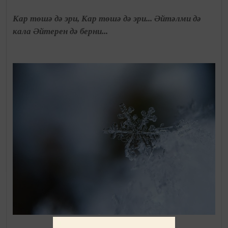
Кар төшә дә эри, Кар төшә дә эри... Әйтәлми дә
кала Әйтерен дә берни...