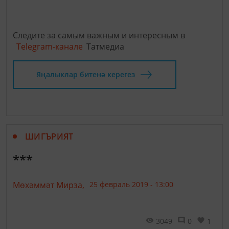
Следите за самым важным и интересным в
Telegram-канале
Татмедиа
Яңалыклар битенә керегез
ШИГЪРИЯТ
***
Мөхәммәт Мирза,
25 февраль 2019 - 13:00
3049
0
1