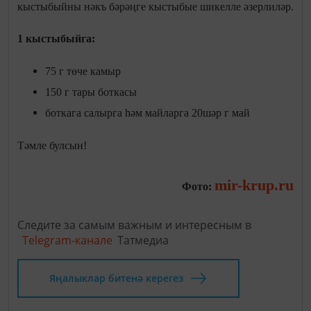
кыстыбыйны нәкъ бәрәңге кыстыбые шикелле әзерлиләр.
1 кыстыбыйга:
75 г төче камыр
150 г тары боткасы
боткага салырга һәм майларга 20шәр г май
Тәмле булсын!
mir-krup.ru
Фото:
Следите за самым важным и интересным в
Telegram-канале
Татмедиа
Яңалыклар битенә керегез