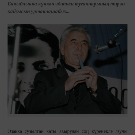
Бакыйлыкка күчкән әдипнең туганнарының тирән
кайгысын уртаклашабыз...
Озакка сузылган каты авырудан соң күренекле язучы