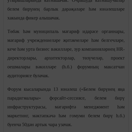
утырышларында катнашачак. Очрашуда катнашучылар
белем бирүнең барлык дәрәҗәләре һәм юнәлешләре
хакында фикер алышачак.
Төбәк һәм муниципаль мәгариф идарәсе органнары,
мәгариф учреждениеләре җитәкчеләре һәм белгечләре,
кече һәм урта бизнес вәкилләре, зур компанияләрнең HR-
директорлары, архитекторлар, төзүчеләр, проект
оешмалары вәкилләре (һ.б.) форумның максатчан
аудиториясе булачак.
Форум кысаларында 13 юнәлеш («Белем бирүнең яңа
парадигмалары» форсайт-сессиясе, белем бирү
инфраструктурасы, мәгарифтә менеджмент һәм
маркетинг, мәктәпкәчә һәм гомуми белем бирү һ.б.)
буенча 50дән артык чара узачак.