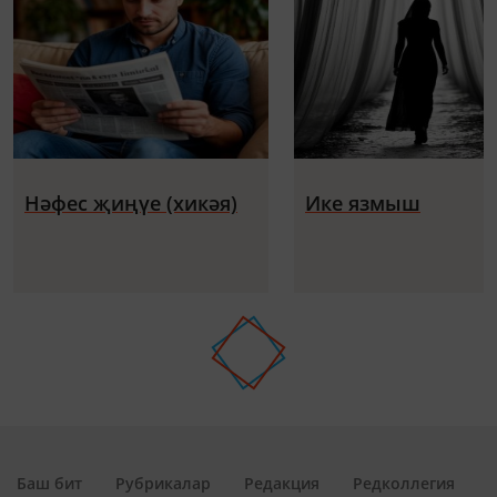
Нәфес җиңүе (хикәя)
Ике язмыш
Баш бит
Рубрикалар
Редакция
Редколлегия