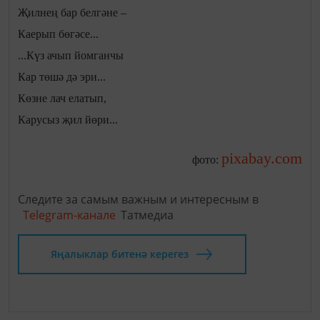
Җилнең бар белгәне –
Каерып бөгәсе...
...Күз ачып йомганчы
Кар төшә дә эри...
Көзне лач елатып,
Карусыз җил йөри...
pixabay.com
фото:
Следите за самым важным и интересным в
Telegram-канале
Татмедиа
Яңалыклар битенә керегез