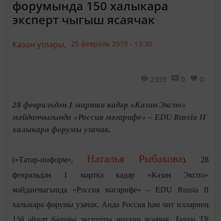
форумында 150 халыкара
эксперт чыгыш ясаячак
Казан утлары,
25 февраль 2019 - 13:30
2333
0
0
28 февральдән 1 мартка кадәр «Казан Экспо»
мәйданчыгында «Россия мәгарифе» – EDU Russia II
халыкара форумы узачак.
Наталья Рыбакова
(«Татар-информ»,
). 28
февральдән 1 мартка кадәр «Казан Экспо»
мәйданчыгында «Россия мәгарифе» – EDU Russia II
халыкара форумы узачак. Анда Россия һәм чит илләрнең
150 әйдәп баручы эксперты чыгыш ясаячак. Бүген ТР