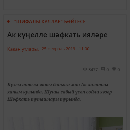
"ШИФАЛЫ КУЛЛАР" БӘЙГЕСЕ
Ак күңелле шәфкать ияләре
Казан утлары,
25 февраль 2019 - 11:00
3477
0
0
Күзем ачтым якты дөньяга мин Ак халатлы
ханым кулында, Шушы сабый үсеп сөйли хәзер
Шәфкать туташлары турында.