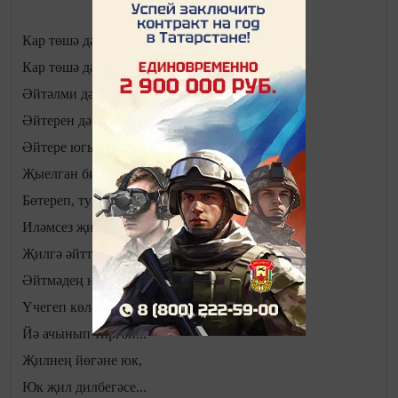
Кар төшә дә эри,
Кар төшә дә эри...
Әйтәлми дә кала
Әйтерен дә берни...
Әйтере югыйсә
Җыелган бихисап...
Бөтереп, тузгытып
Иләмсез җил исә...
Җилгә әйттең ни дә,
Әйтмәдең ни җилгә –
Үчегеп көлә ул,
Йә ачынып тиргәп...
Җилнең йөгәне юк,
Юк җил дилбегәсе...