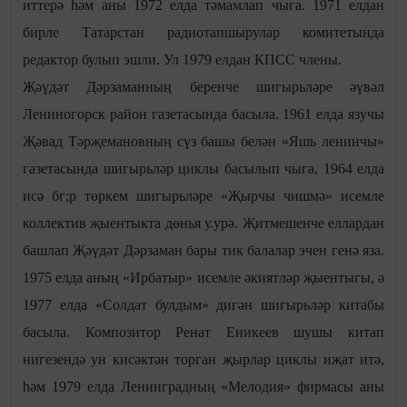
иттерә һәм аны 1972 елда тәмамлап чыга. 1971 елдан
бирле Татарстан радиотапшырулар комитетында
редактор булып эшли. Ул 1979 елдан КПСС члены.
Җәүдәт Дәрзаманның беренче шигырьләре әүвәл
Лениногорск район газетасында басыла. 1961 елда язучы
Җәвад Тәрҗемановның сүз башы белән «Яшь ленинчы»
газетасында шигырьләр циклы басылып чыга, 1964 елда
исә бг;р төркем шигырьләре «Җырчы чишмә» исемле
коллектив җыентыкта дөнья у.урә. Җитмешенче еллардан
башлап Җәүдәт Дәрзаман бары тик балалар эчен генә яза.
1975 елда аның «Ирбатыр» исемле әкиятләр җыентыгы, ә
1977 елда «Солдат булдым» дигән шигырьләр китабы
басыла. Композитор Ренат Еникеев шушы китап
нигезендә ун кисәктән торган җырлар циклы иҗат итә,
һәм 1979 елда Ленинградның «Мелодия» фирмасы аны