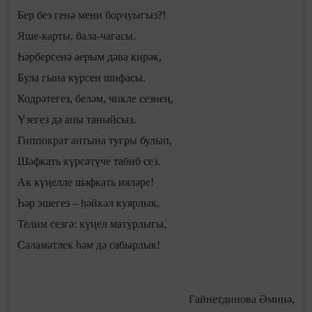
Бер без генә мени борчуыгыз?!
Яше-карты, бала-чагасы.
Һәрберсенә аерым дәва кирәк,
Була гына күрсен шифасы.
Кодрәтегез, беләм, чикле сезнең,
Үзегез дә аны таныйсыз.
Гиппократ антына тугры булып,
Шәфкать күрсәтүче табиб сез.
Ак күңелле шәфкать ияләре!
Һәр эшегез – һәйкәл куярлык.
Телим сезгә: күңел матурлыгы,
Сәламәтлек һәм дә сабырлык!
Гайнетдинова Әминә,