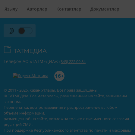
Язылу
Авторлар
Контактлар
Документлар
Телефон АО «ТАТМЕДИА»:
(843) 222 09 84
16+
© 2011 - 2026. Казан Утлары. Все права защищены.
© ТАТМЕДИА. Все материалы, размещенные на сайте, защищены
законом.
Перепечатка, воспроизведение и распространение в любом
объеме информации,
размещенной на сайте, возможна только с письменного согласия
редакций СМИ.
При поддержке Республиканского агентства по печати и массовым