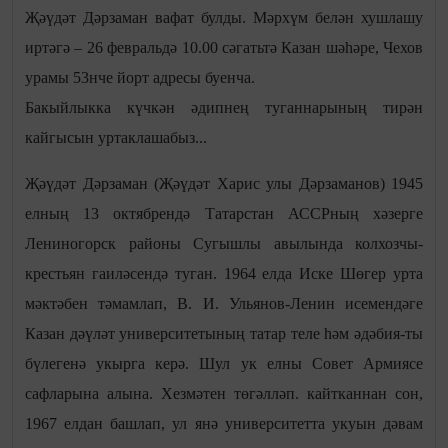
Җәүдәт Дәрзаман вафат булды. Мәрхүм белән хушлашу
иртәгә – 26 февральдә 10.00 сәгатьтә Казан шәһәре, Чехов
урамы 53нче йорт адресы буенча.
Бакыйлыкка күчкән әдипнең туганнарының тирән
кайгысын уртаклашабыз...
Җәүдәт Дәрзаман (Җәүдәт Харис улы Дәрзаманов) 1945
елның 13 октябрендә Татарстан АССРның хәзерге
Лениногорск районы Сугышлы авылында колхозчы-
крестьян гаиләсендә туган. 1964 елда Иске Шөгер урта
мәктәбен тәмамлап, В. И. Ульянов-Ленин исемендәге
Казан дәүләт университетының татар теле һәм әдәбия-ты
бүлегенә укырга керә. Шул ук елны Совет Армиясе
сафларына алына. Хезмәтен төгәлләп. кайтканнан сон,
1967 елдан башлап, ул янә университетта укуын дәвам