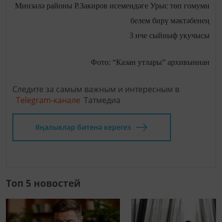
Минзәлә районы Р.Закиров исемендәге Урыс төп гомуми
белем бирү мәктәбенең
3 нче сыйныф укучысы
Фото: “Казан утлары” архивыннан
Следите за самым важным и интересным в
Telegram-канале
Татмедиа
Яңалыклар битенә керегез
Топ 5 новостей