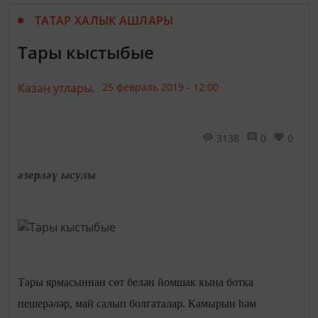
ТАТАР ХАЛЫК АШЛАРЫ
Тары кыстыбые
Казан утлары,
25 февраль 2019 - 12:00
3138
0
0
әзерләү ысулы
Тары ярмасыннан сөт белән йомшак кына ботка
пешерәләр, май салып болгаталар. Камырын һәм