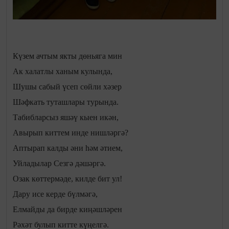
Күзем ачтым якты дөньяга мин
Ак халатлы ханым кулында,
Шушы сабый үсеп сөйли хәзер
Шәфкать туташлары турында.
Табибларсыз яшәү кыен икән,
Авырып киттем инде нишләргә?
Аптырап калды әни һәм әтием,
Уйладылар Сезгә дәшәргә.
Озак көттермәде, килде бит ул!
Дару исе керде бүлмәгә,
Елмайды да бирде киңәшләрен
Рәхәт булып китте күңелгә.