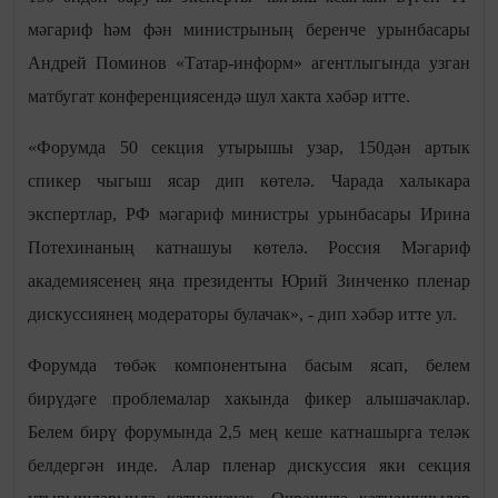
мәгариф һәм фән министрының беренче урынбасары
Андрей Поминов «Татар-информ» агентлыгында узган
матбугат конференциясендә шул хакта хәбәр итте.
«Форумда 50 секция утырышы узар, 150дән артык
спикер чыгыш ясар дип көтелә. Чарада халыкара
экспертлар, РФ мәгариф министры урынбасары Ирина
Потехинаның катнашуы көтелә. Россия Мәгариф
академиясенең яңа президенты Юрий Зинченко пленар
дискуссиянең модераторы булачак», - дип хәбәр итте ул.
Форумда төбәк компонентына басым ясап, белем
бирүдәге проблемалар хакында фикер алышачаклар.
Белем бирү форумында 2,5 мең кеше катнашырга теләк
белдергән инде. Алар пленар дискуссия яки секция