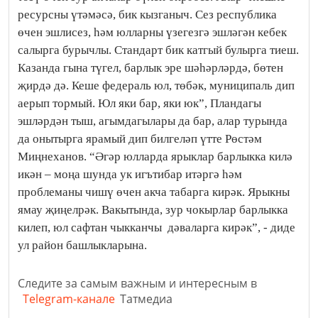
ресурсны үтәмәсә, бик кызганыч. Сез республика
өчен эшлисез, һәм юлларны үзегезгә эшләгән кебек
салырга бурычлы. Стандарт бик катгый булырга тиеш.
Казанда гына түгел, барлык эре шәһәрләрдә, бөтен
җирдә дә. Кеше федераль юл, төбәк, муниципаль дип
аерып тормый. Юл яки бар, яки юк”, Пландагы
эшләрдән тыш, агымдагылары да бар, алар турында
да онытырга ярамый дип билгеләп үтте Рөстәм
Миңнеханов. “Әгәр юлларда ярыклар барлыкка килә
икән – моңа шунда ук игътибар итәргә һәм
проблеманы чишү өчен акча табарга кирәк. Ярыкны
ямау җиңелрәк. Вакытында, зур чокырлар барлыкка
килеп, юл сафтан чыкканчы дәваларга кирәк”, - диде
ул район башлыкларына.
Следите за самым важным и интересным в
Telegram-канале
Татмедиа