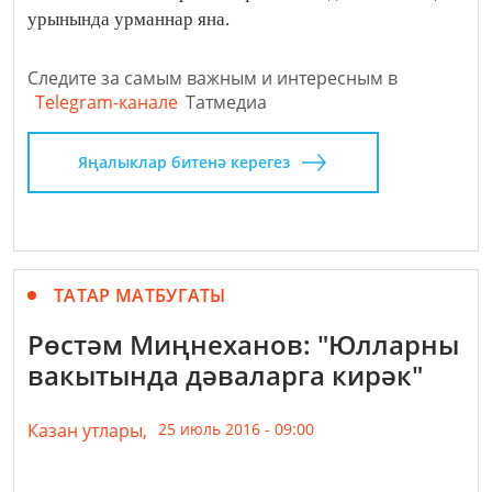
урынында урманнар яна.
Следите за самым важным и интересным в
Telegram-канале
Татмедиа
Яңалыклар битенә керегез
ТАТАР МАТБУГАТЫ
Рөстәм Миңнеханов: "Юлларны
вакытында дәваларга кирәк"
Казан утлары,
25 июль 2016 - 09:00