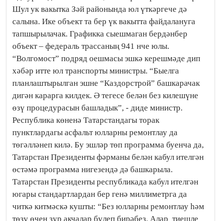
Шул ук вакытка Зәй районында юл үткәргече дә
салына. Ике объект та бер үк вакытта файдалануга
тапшырылачак. Графикка сыешмаган бердәнбер
объект – федераль трассаның 941 нче юлы.
“Волгомост” подряд оешмасы эшкә керешмәде дип
хәбәр итте юл транспорты министры. “Быелга
планлаштырылган эшне “Каздорстрой” башкарачак
дигән карарга килдек. Ә тегесе белән без килешүне
өзү процедурасын башладык”, - диде министр.
Республика көненә Татарстандагы торак
пунктлардагы асфальт юлларны ремонтлау да
төгәлләнеп килә. Бу эшләр төп программа буенча да,
Татарстан Президенты фәрманы белән кабул ителгән
өстәмә программа нигезендә дә башкарыла.
Татарстан Президенты республикада кабул ителгән
югары стандартлардан бер генә миллиметрга да
читкә китмәскә кушты: “Без юлларны ремонтлау һәм
төзү өчен зур акчалар бүлеп бирәбез. Алар тиешле