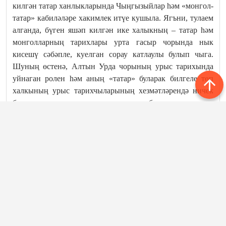
килгән татар ханлыкларында Чыңгызыйлар һәм «монгол-
татар» кабиләләре хакимлек итүе кушыла. Ягъни, тулаем
алганда, бүген яшәп килгән ике халыкның – татар һәм
монголларның тарихлары урта гасыр чорында нык
кисешү сәбәпле, куелган сорау катлаулы булып чыга.
Шуның өстенә, Алтын Урда чорының урыс тарихында
уйнаган ролен һәм аның «татар» буларак билгеле төп
халкының урыс тарихчыларының хезмәтләрендә ничек
бәяләнүләрен дә искә алсак, проблема тагын да
четереклерәк булып килеп баса. Чынлыкта дөнья
гуманитар фәнендә борынгы татарларның кемлеге
турында ике төп караш бар: беренче төркем аларны
монгол теллеләр рәтенә кертә, ә икенче төркемгә
караганнар татарны төркиләр дип саный.
Историографиядә беренче караш күбрәк таралган. Әйтик,
«Ислам энциклопедиясендә» «Татарлар» дип исемләнгән
мәкаләдә күренекле тюркологлар В.В.Бартольд (иске
басмаларда) һәм замандашыбыз П.Голден (яңа
басмаларда) турыдан-туры «татарлар монгол телле халык