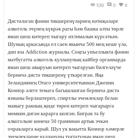
530
0
0
Дистәләгән фәнни тикшеренүләрнең нәтиҗәләре
алкоголь эчүнең күкрәк рагы һәм башка алты төрле
яман шеш китереп чыгару ихтималын күрсәткән.
Шуның аркасында ел саен якынча 500 мең кеше үлә,
дип яза Addiction журналы. Соңгы унъеллыкта фәнни
матбугатта алкоголь куллануның кайбер органнарда
яман шеш авыруын китереп чыгаруын билгеләүче
берничә дистә тикшеренү үткәрелгән. Яңа
Зеландиянең Отаго университетыннан Дженни
Коннор әлеге темага багышланган берничә дистә
язманы берләштереп, спиртлы эчемлекләр белән
мавыгу ракның җиде төрен китереп чыгарырга
мөмкин дигән карарга килгән. Бигрәк тә бу
алкогольне көненә 50 граммнан артык эчкән
очракларга карый. Шул ук вакытта Коннор хәмерле
эчемлекләрне куллануны туктатуның яман шеш