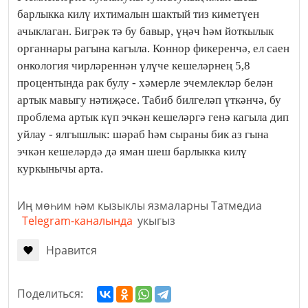
барлыкка килү ихтималын шактый тиз киметүен
ачыклаган. Бигрәк тә бу бавыр, үңәч һәм йоткылык
органнары рагына кагыла. Коннор фикеренчә, ел саен
онкология чирләреннән үлүче кешеләрнең 5,8
процентында рак булу - хәмерле эчемлекләр белән
артык мавыгу нәтиҗәсе. Табиб билгеләп үткәнчә, бу
проблема артык күп эчкән кешеләргә генә кагыла дип
уйлау - ялгышлык: шәраб һәм сыраны бик аз гына
эчкән кешеләрдә дә яман шеш барлыкка килү
куркынычы арта.
Иң мөһим һәм кызыклы язмаларны Татмедиа
Telegram-каналында
укыгыз
Нравится
Поделиться: