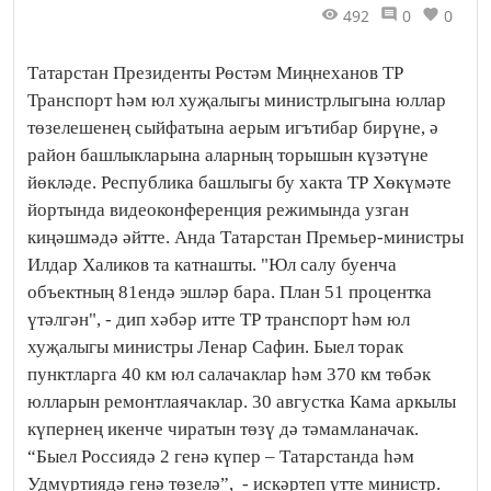
492
0
0
Татарстан Президенты Рөстәм Миңнеханов ТР
Транспорт һәм юл хуҗалыгы министрлыгына юллар
төзелешенең сыйфатына аерым игътибар бирүне, ә
район башлыкларына аларның торышын күзәтүне
йөкләде. Республика башлыгы бу хакта ТР Хөкүмәте
йортында видеоконференция режимында узган
киңәшмәдә әйтте. Анда Татарстан Премьер-министры
Илдар Халиков та катнашты. "Юл салу буенча
объектның 81ендә эшләр бара. План 51 процентка
үтәлгән", - дип хәбәр итте ТР транспорт һәм юл
хуҗалыгы министры Ленар Сафин. Быел торак
пунктларга 40 км юл салачаклар һәм 370 км төбәк
юлларын ремонтлаячаклар. 30 августка Кама аркылы
күпернең икенче чиратын төзү дә тәмамланачак.
“Быел Россиядә 2 генә күпер – Татарстанда һәм
Удмуртиядә генә төзелә”, - искәртеп үтте министр.