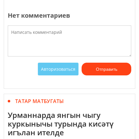
Нет комментариев
Авторизоваться
Отправить
ТАТАР МАТБУГАТЫ
Урманнарда янгын чыгу
куркынычы турында кисәтү
игълан ителде