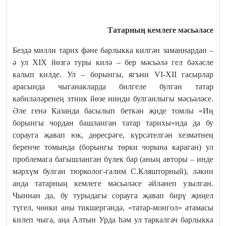
Татарның кемлеге мәсьәләсе
Бездә милли тарих фәне барлыкка килгән заманнардан –
ә ул XIX йөзгә туры килә – бер мәсьәлә гел бәхәсле
калып килде. Ул – борынгы, ягъни VI-ХII гасырлар
арасында чыганакларда билгеле булган татар
кабиләләренең этник йөзе нинди булганлыгы мәсьәләсе.
Әле генә Казанда басылып беткән җиде томлы «Иң
борынгы чордан башланган татар тарихы»нда да бу
сорауга җавап юк, дөресрәге, күрсәтелгән хезмәтнең
беренче томында (борынгы төрки чорына караган) ул
проблемага багышланган бүлек бар (аның авторы – инде
мәрхүм булган тюрколог-галим С.Кляшторный), ләкин
анда татарның кемлеге мәсьәләсе әйләнеп узылган.
Чыннан да, бу турыдагы сорауга җавап бирү җиңел
түгел, чөнки аны тикшергәндә, «татар-монгол» атамасы
килеп чыга, аңа Алтын Урда һәм ул таркалгач барлыкка