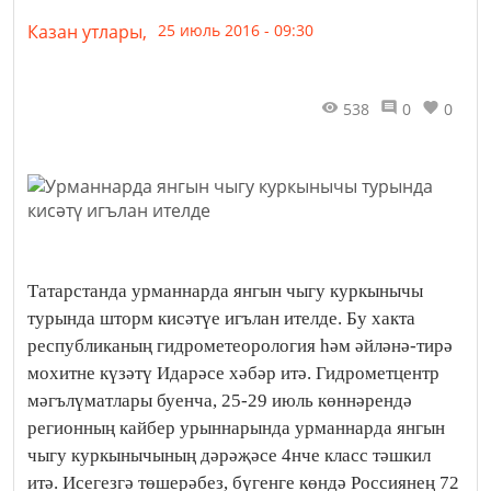
Казан утлары,
25 июль 2016 - 09:30
538
0
0
Татарстанда урманнарда янгын чыгу куркынычы
турында шторм кисәтүе игълан ителде. Бу хакта
республиканың гидрометеорология һәм әйләнә-тирә
мохитне күзәтү Идарәсе хәбәр итә. Гидрометцентр
мәгълүматлары буенча, 25-29 июль көннәрендә
регионның кайбер урыннарында урманнарда янгын
чыгу куркынычының дәрәҗәсе 4нче класс тәшкил
итә. Исегезгә төшерәбез, бүгенге көндә Россиянең 72