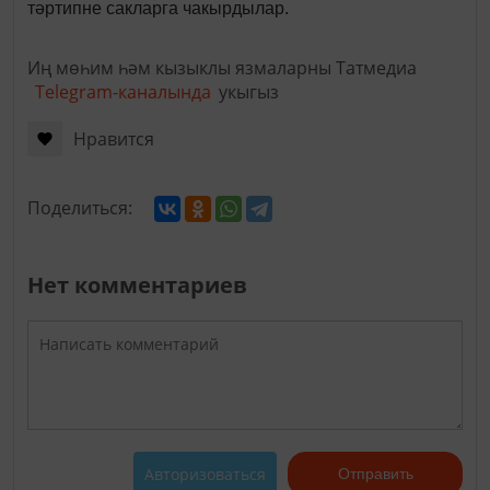
тәртипне сакларга чакырдылар.
Иң мөһим һәм кызыклы язмаларны Татмедиа
Telegram-каналында
укыгыз
Нравится
Поделиться:
Нет комментариев
Авторизоваться
Отправить