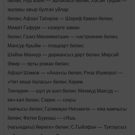
белән; Нур Баян — эшләпәсе белән; Хәсән Туфан —
аңлавы авыр булган уйлар
белән; Афзал Таһиров — Шәриф Камал белән;
Мәҗит Гафури — хәзерге заман
белән; Газиз Мөхәммәтшин — настроение белән;
Мансур Крыйм — плацкарт белән;
Шәйхи Маннур — дәрмансыз дәрт белән; Мирсәй
Әмир — ярты роман белән;
Афзал Шамов — «Ана»сы белән; Риза Ишморат —
«Чит кеше баласы» белән; Кәрим
Тинчурин — шул ук шәл белән; Мәхмүд Максуд —
көч-хәл белән; Сирин — соңгы
тамчысы белән; Галимҗан Нигьмәти — юкә камчысы
белән; Фәтхи Бурнаш — «Яшь
(чагындагы) йөрәге» белән; С.Гыйлфан — Туктаусыз