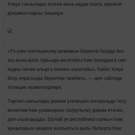
Хокук сакчылары егетне өенә кадәр озата, кирәкле
документларны тикшерә.
«Үз-үзен изоляцияләү режимын беренче бозуда без
еш кына җәза турында кисәтәбез һәм гражданга смс-
кодны ничек алырга икәнен аңлатабыз. Кабат хокук
бозу очрагында беркетмә төзибез», — дип сөйләде
полиция хезмәткәрләре.
Тәртип сакчылары режим үтәлешен контрольдә тоту
көчәячәк һәм урамнарны патрульләү дәвам итәчәк,
дип ышандырды. Шулай ук республика халкын һәм
кунакларын хәзерге вазгыятьтә аңлы булырга һәм