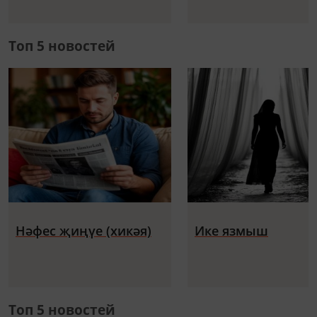
Топ 5 новостей
Нәфес җиңүе (хикәя)
Ике язмыш
Топ 5 новостей