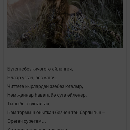
Бүгенгебез кичәгегә әйләнгәч,
Еллар узгач, без үлгәч,
Читтәге кырлардан эзебез югалыр,
Һәм җаннар һавага йә суга әйләнер,
Тыныбыз тукталгач,
Һәм тормыш оныткач безнең тән барлыгын –
Эрегәч сурәтем…
Хәтердән җуелгач үткәннәр,