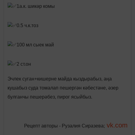
1а.к. шикәр комы
0.5 ч.к.тоз
100 мл сыек май
2 ст.он
Эчлек суган+кишерне майда кыздырабыз, аңа
кушабыз суда томалап пешергән кәбестәне, әзер
булганчы пешерәбез, пирог ясыйбыз.
vk.com
Рецепт авторы - Рузалия Сиразева;