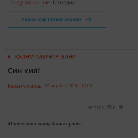
Telegram-канале
Татмедиа
Яңалыклар битенә керегез
КАЛӘМ ТИБРӘТҮЧЕЛӘР
Син кил!
Казан утлары,
10 апрель 2020 - 17:00
2203
0
1
Минем өчен якты дөнья сүнде...