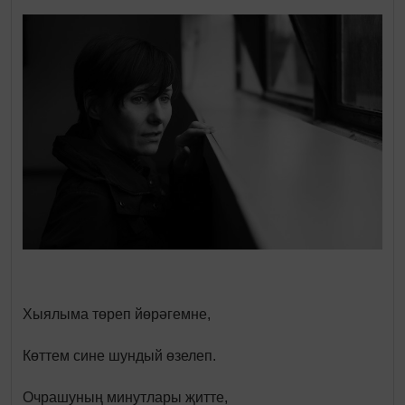
Хыялыма төреп йөрәгемне,
Көттем сине шундый өзелеп.
Очрашуның минутлары җитте,