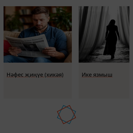
Нәфес җиңүе (хикәя)
Ике язмыш