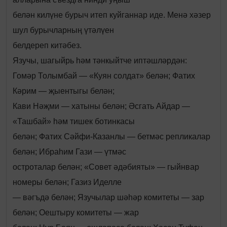
белән килүне бурыч итеп куйганнар иде. Менә хәзер
шул бурычларның үтәлүен
белдереп китәбез.
Язучы, шагыйрь һәм тәнкыйтче иптәшләрдән:
Гомәр Толымбай — «Куян солдат» белән; Фатих
Кәрим — җыентыгы белән;
Кави Нәҗми — хатыны белән; Әсгать Айдар —
«Ташбай» һәм тишек ботинкасы
белән; Фатих Сәйфи-Казанлы — бетмәс репликалар
белән; Ибраһим Гази — үтмәс
остроталар белән; «Совет әдәбияты» — гыйнвар
номеры белән; Газиз Иделле
— вәгъдә белән; Язучылар шәһәр комитеты — зар
белән; Оештыру комитеты — жар