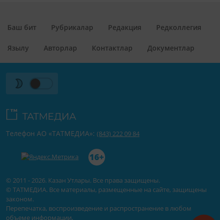
Баш бит
Рубрикалар
Редакция
Редколлегия
Язылу
Авторлар
Контактлар
Документлар
Телефон АО «ТАТМЕДИА»:
(843) 222 09 84
16+
© 2011 - 2026. Казан Утлары. Все права защищены.
© ТАТМЕДИА. Все материалы, размещенные на сайте, защищены
законом.
Перепечатка, воспроизведение и распространение в любом
объеме информации,