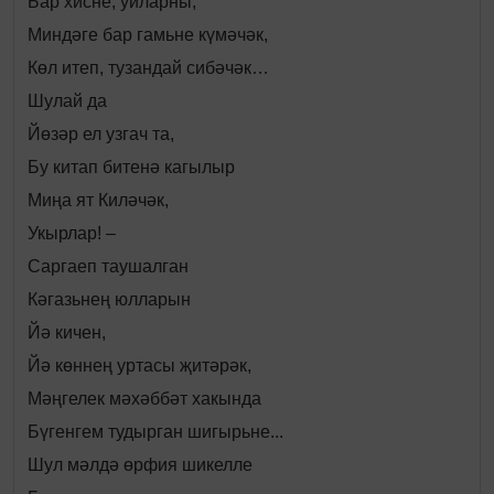
Бар хисне, уйларны,
Миндәге бар гамьне күмәчәк,
Көл итеп, тузандай сибәчәк…
Шулай да
Йөзәр ел узгач та,
Бу китап битенә кагылыр
Миңа ят Киләчәк,
Укырлар! –
Саргаеп таушалган
Кәгазьнең юлларын
Йә кичен,
Йә көннең уртасы җитәрәк,
Мәңгелек мәхәббәт хакында
Бүгенгем тудырган шигырьне...
Шул мәлдә өрфия шикелле