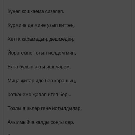
Күңел кошкаема сизелеп.
Күрмичә дә мине узып киттең,
Хәтта карамадың, дәшмәдең.
Йөрәгемне тотып иелдем мин,
Елга булып акты яшьләрем.
Миңа җитәр иде бер карашың,
Көткәнемә җавап итеп бер...
Тозлы яшьләр генә йотылдылар,
Ачылмыйча калды соңгы сер.