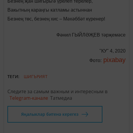
Безнең җан шигырьгә үрелеп терелер,
Вакытның караңгы катламы астыннан
Безнең төс, безнең хис – Мәхәббәт күренер!
Фәнил ГЫЙЛӘҖЕВ тәрҗемәсе
"КУ" 4, 2020
pixabay
Фото:
ТЕГИ:
ШИГЪРИЯТ
Следите за самым важным и интересным в
Telegram-канале
Татмедиа
Яңалыклар битенә керегез