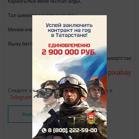
Караңгылык мине чылгап алды,
Тал шикелле гәүдәм сыгылды.
Минем өчен якты дөнья сүнде,
Яшәү бетте, һава кысылды...
Гүзәлия Фәйзуллина. Башкортстан
pixabay
Фото:
Следите за самым важным и интересным в
Telegram-канале
Татмедиа
Яңалыклар битенә керегез