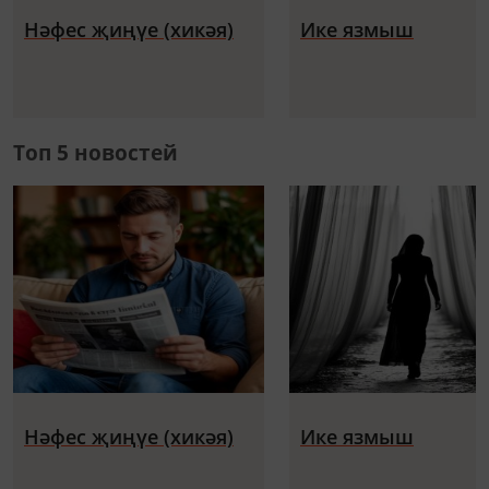
Нәфес җиңүе (хикәя)
Ике язмыш
Топ 5 новостей
Нәфес җиңүе (хикәя)
Ике язмыш