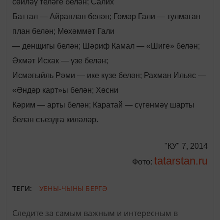
сөйләү теләге белән; Салих
Баттал — Айраплан белән; Гомәр Гали — тулмаган
план белән; Мөхәммәт Гали
— денщигы белән; Шәриф Камал — «Шиге» белән;
Әхмәт Исхак — үзе белән;
Исмәгыйль Рәми — ике күзе белән; Рахман Ильяс —
«Әндәр карт»ы белән; Хөсни
Кәрим — арты белән; Каратай — сүгенмәү шарты
белән съездга киләләр.
"КУ" 7, 2014
tatarstan.ru
Фото:
ТЕГИ:
УЕНЫ-ЧЫНЫ БЕРГӘ
Следите за самым важным и интересным в