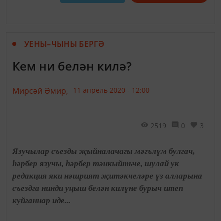
УЕНЫ–ЧЫНЫ БЕРГӘ
Кем ни белән килә?
Мирсәй Әмир,
11 апрель 2020 - 12:00
2519
0
3
Язучылар съезды җыйналачагы мәгълүм булгач,
һәрбер язучы, һәрбер тәнкыйтьче, шулай ук
редакция яки нәшрият җитәкчеләре үз алларына
съездга нинди уңыш белән килүне бурыч итеп
куйганнар иде...