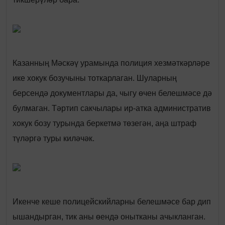
Казанның Мәскәү урамында полиция хезмәткәрләре
ике хокук бозучыны тоткарлаган. Шуларның
берсендә документлары да, чыгу өчен белешмәсе дә
булмаган. Тәртип сакчылары ир-атка административ
хокук бозу турында беркетмә төзегән, аңа штраф
түләргә туры киләчәк.
Икенче кеше полицейскийларны белешмәсе бар дип
ышандырган, тик аны өендә онытканы ачыкланган.