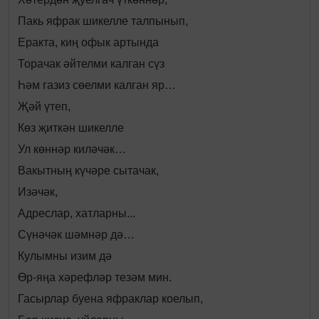
Пакь яфрак шикелле талпынып,
Еракта, киң офык артында
Торачак әйтелми калган сүз
Һәм газиз сөелми калган яр…
Җәй үтеп,
Көз җиткән шикелле
Ул көннәр киләчәк…
Вакытның күчәре сытачак,
Изәчәк,
Адреслар, хатларны...
Сүнәчәк шәмнәр дә…
Кулымны изим дә
Өр-яңа хәрефләр тезәм мин.
Гасырлар буена яфраклар коелып,