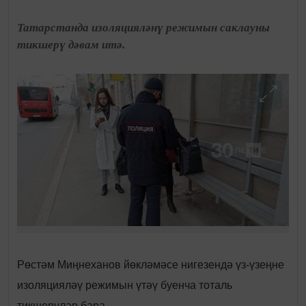
Татарстанда изоляцияләнү режимын саклауны
тикшерү дәвам итә.
Рөстәм Миңнеханов йөкләмәсе нигезендә үз-үзеңне
изоляцияләү режимын үтәү буенча тоталь
тикшерүләр бара.