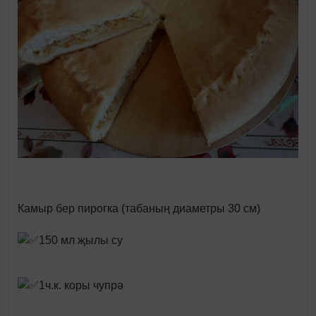
Камыр бер пирогка (табаның диаметры 30 см)
150 мл җылы су
1ч.к. коры чупрә