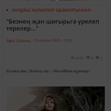
КАРДӘШ ХАЛЫКЛАР ӘДӘБИЯТЫННАН
"Безнең җан шигырьгә үрелеп
терелер..."
Афаг Шихлы,
10 апрель 2020 - 12:00
2678
0
2
Безнең төс, безнең хис – Мәхәббәт күренер!