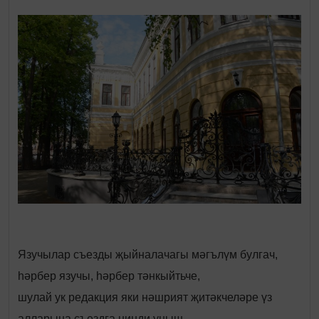
Язучылар съезды җыйналачагы мәгълүм булгач,
һәрбер язучы, һәрбер тәнкыйтьче,
шулай ук редакция яки нәшрият җитәкчеләре үз
алларына съездга нинди уңыш