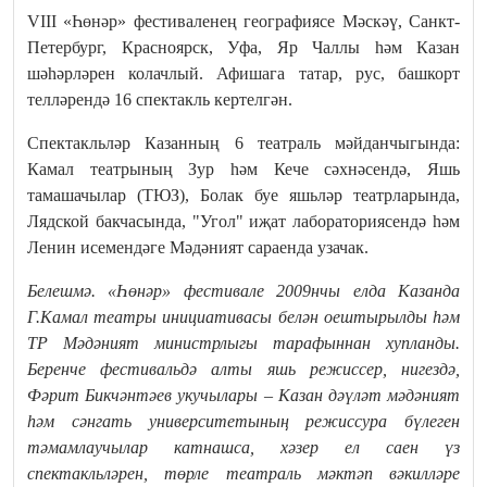
VIII «Һөнәр» фестиваленең географиясе Мәскәү, Санкт-
Петербург, Красноярск, Уфа, Яр Чаллы һәм Казан
шәһәрләрен колачлый. Афишага татар, рус, башкорт
телләрендә 16 спектакль кертелгән.
Спектакльләр Казанның 6 театраль мәйданчыгында:
Камал театрының Зур һәм Кече сәхнәсендә, Яшь
тамашачылар (ТЮЗ), Болак буе яшьләр театрларында,
Лядской бакчасында, "Угол" иҗат лабораториясендә һәм
Ленин исемендәге Мәдәният сараенда узачак.
Белешмә.
«Һөнәр» фестивале 2009нчы елда Казанда
Г.Камал театры инициативасы белән оештырылды һәм
ТР Мәдәният министрлыгы тарафыннан хупланды.
Беренче фестивальдә алты яшь режиссер, нигездә,
Фәрит Бикчәнтәев укучылары – Казан дәүләт мәдәният
һәм сәнгать университетының режиссура бүлеген
тәмамлаучылар катнашса, хәзер ел саен үз
спектакльләрен, төрле театраль мәктәп вәкилләре