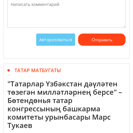
Авторизоваться
Отправить
ТАТАР МАТБУГАТЫ
"Татарлар Үзбәкстан дәүләтен
төзегән милләтләрнең берсе" –
Бөтендөнья татар
конгрессының башкарма
комитеты урынбасары Марс
Тукаев