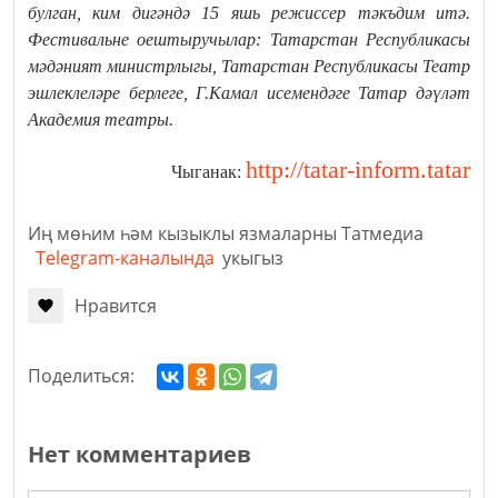
булган, ким дигәндә 15 яшь режиссер тәкъдим итә.
Фестивальне оештыручылар: Татарстан Республикасы
мәдәният министрлыгы, Татарстан Республикасы Театр
эшлеклеләре берлеге, Г.Камал исемендәге Татар дәүләт
Академия театры.
http://tatar-inform.tatar
Чыганак:
Иң мөһим һәм кызыклы язмаларны Татмедиа
Telegram-каналында
укыгыз
Нравится
Поделиться:
Нет комментариев