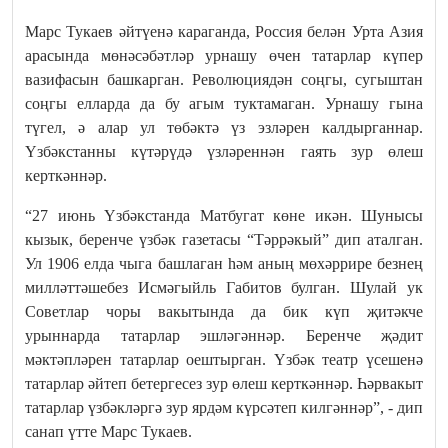
Марс Тукаев әйтүенә караганда, Россия белән Урта Азия
арасында мөнәсәбәтләр урнашу өчен татарлар күпер
вазифасын башкарган. Революциядән соңгы, сугыштан
соңгы елларда да бу агым туктамаган. Урнашу гына
түгел, ә алар ул төбәктә үз эзләрен калдырганнар.
Үзбәкстанны күтәрүдә үзләреннән гаять зур өлеш
керткәннәр.
“27 июнь Үзбәкстанда Матбугат көне икән. Шунысы
кызык, беренче үзбәк газетасы “Тәррәкый” дип аталган.
Ул 1906 елда чыга башлаган һәм аның мөхәррире безнең
милләттәшебез Исмәгыйль Габитов булган. Шулай ук
Советлар чоры вакытында да бик күп җитәкче
урыннарда татарлар эшләгәннәр. Беренче җәдит
мәктәпләрен татарлар оештырган. Үзбәк театр үсешенә
татарлар әйтеп бетергесез зур өлеш керткәннәр. Һәрвакыт
татарлар үзбәкләргә зур ярдәм күрсәтеп килгәннәр”, - дип
санап үтте Марс Тукаев.