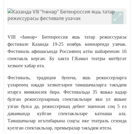
VIII «Һөнәр» Бөтенроссия яшь татар режиссурасы
фестивале Казанда 19-25 ноябрь көннәрендә узачак.
Фестиваль афишасында Россиянең алты шәһәреннән 16
спектакль кергән. Бу хакта Г.Камал театры матбугат
хезмәте хәбәр итә.
Фестиваль, традиция буенча, яшь режиссерларга
үзләренең иҗади хезмәтләрен тамашачыларга тәкъдим
итәргә мөмкинлек бирә. Фестивальдә 35 яшькә кадәр
булган режиссерларның спектакльләре яки ул яшьне
узган булса да, режиссерның дебют эшеннән соң 5 ел
дәвамында куйган спектакльләре катнаша ала.
Тамашачылар игътибарына соңгы ике театраль сезонда
куелган спектакльләр, премьералар тәкъдим ителә.