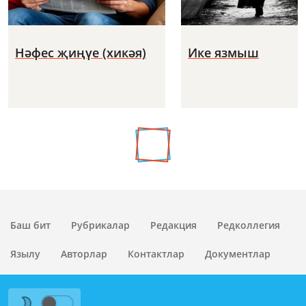
Нәфес җиңүе (хикәя)
Ике язмыш
Баш бит
Рубрикалар
Редакция
Редколлегия
Язылу
Авторлар
Контактлар
Документлар