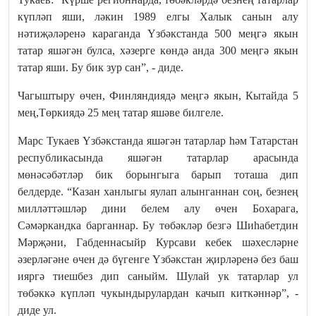
күпләп яши, ләкин 1989 елгы Халык санын алу
нәтиҗәләренә караганда Үзбәкстанда 500 меңгә якын
татар яшәгән булса, хәзерге көндә анда 300 меңгә якын
татар яши. Бу бик зур сан”, - диде.
Чагыштыру өчен, Финляндиядә меңгә якын, Кытайда 5
мең,Төркиядә 25 мең татар яшәве билгеле.
Марс Тукаев Үзбәкстанда яшәгән татарлар һәм Татарстан
республикасында яшәгән татарлар арасында
мөнәсәбәтләр бик борынгыга барып тоташа дип
белдерде. “Казан ханлыгы яулап алынганнан соң, безнең
милләттәшләр дини белем алу өчен Бохарага,
Сәмәркандка барганнар. Бу төбәкләр безгә Шиһабетдин
Мәрҗәни, Габденнасыйр Курсави кебек шәхесләрне
әзерләгәне өчен дә бүгенге Үзбәкстан җирләренә без баш
ияргә тиешбез дип саныйм. Шулай ук татарлар ул
төбәккә күпләп чукындырулардан качып киткәннәр”, -
диде ул.