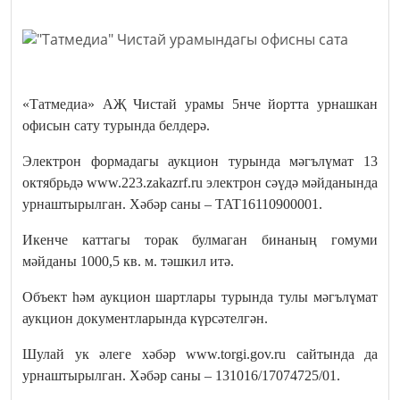
«Татмедиа» АҖ Чистай урамы 5нче йортта урнашкан
офисын сату турында белдерә.
Электрон формадагы аукцион турында мәгълүмат 13
октябрьдә www.223.zakazrf.ru электрон сәүдә мәйданында
урнаштырылган. Хәбәр саны – TAT16110900001.
Икенче каттагы торак булмаган бинаның гомуми
мәйданы 1000,5 кв. м. тәшкил итә.
Объект һәм аукцион шартлары турында тулы мәгълүмат
аукцион документларында күрсәтелгән.
Шулай ук әлеге хәбәр www.torgi.gov.ru сайтында да
урнаштырылган. Хәбәр саны – 131016/17074725/01.