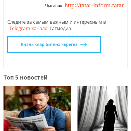
http://tatar-inform.tatar
Чыганак:
Следите за самым важным и интересным в
Telegram-канале
Татмедиа
Яңалыклар битенә керегез
Топ 5 новостей