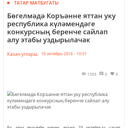
ТАТАР МАТБУГАТЫ
Бөгелмәдә Коръәнне яттан уку
республика күләмендәге
конкурсның беренче сайлап
алу этабы уздырылачак
Казан утлары,
19 октябрь 2016 - 10:51
1359
0
0
Бу атна якшәмбе көнне, ягъни 23 октябрьдә сәгать