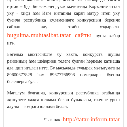
иртәнге 9да Бөгелмәнең үзәк мәчетендә Коръәнне яттан
уку - хифз һәм Изге китапны карап матур итеп уку
буенча республика күләмендәге конкурсның беренче
сайлап алу этабы уздырыла.
bugulma.muhtasibat.tatar сайты
шуны хәбәр
итә.
Бөгелмә мөхтәсибәте бу хакта, конкурста шушы
районның һәм шәһәрнең теләге булган һәркеме катнаша
ала, дип игълан итте. Бу мәсьәләдә тулырак мәгълүматны
89600377828 һәм 89377766998 номерлары буенча
белешергә була.
Мәгълүм булганча, конкурсның республика этабында
җиңүчесе хаҗга юллама белән бүләкләнә, икенче урын
алучы – гомрәгә юллама белән.
http://tatar-inform.tatar
Чыганак: