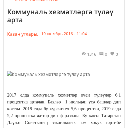
Коммуналь хезмәтләргә түләү
арта
Казан утлары,
19 октябрь 2016 - 11:04
1316
0
0
2017 елда коммуналь хезмәтләр өчен түләүләр 6,1
процентка артачак. Бәяләр 1 июльдән үсә башлар дип
көтелә. 2018 елда бу күрсәткеч 5,6 процентка, 2019 елда
5,2 процентка җитәр дип фаразлана. Бу хакта Татарстан
Дәүләт Советының законлылык һәм хокук тәртибе