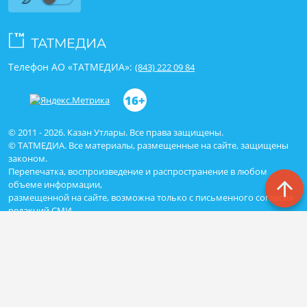
Телефон АО «ТАТМЕДИА»:
(843) 222 09 84
16+
© 2011 - 2026. Казан Утлары. Все права защищены.
© ТАТМЕДИА. Все материалы, размещенные на сайте, защищены
законом.
Перепечатка, воспроизведение и распространение в любом
объеме информации,
размещенной на сайте, возможна только с письменного согласия
редакций СМИ.
При поддержке Республиканского агентства по печати и массовым
коммуникациям «ТАТМЕДИА».
Наименование СМИ: Сетевое издание Казан Утлары
№ свидетельства о регистрации СМИ, дата: ЭЛ N ФС - 77-69875 от
29.05.2017
выдано Федеральной службой по надзору в сфере связи,
информационных технологий и массовых коммуникаций