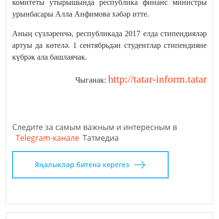
комитеты утырышында республика финанс министры
урынбасары Алла Анфимова хәбәр итте.
Аның сүзләренчә, республикада 2017 елда стипендияләр
артуы да көтелә. 1 сентябрьдән студентлар стипендияне
күбрәк ала башлаячак.
http://tatar-inform.tatar
Чыганак:
Следите за самым важным и интересным в
Telegram-канале
Татмедиа
Яңалыклар битенә керегез