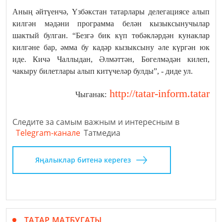
Аның әйтүенчә, Үзбәкстан татарлары делегациясе алып
килгән мәдәни программа белән кызыксынучылар
шактый булган. “Безгә бик күп төбәкләрдән кунаклар
килгәне бар, әмма бу кадәр кызыксыну әле күргән юк
иде. Кичә Чаллыдан, Әлмәттән, Бөгелмәдән килеп,
чакыру билетлары алып китүчеләр булды”, - диде ул.
http://tatar-inform.tatar
Чыганак:
Следите за самым важным и интересным в
Telegram-канале
Татмедиа
Яңалыклар битенә керегез
ТАТАР МАТБУГАТЫ