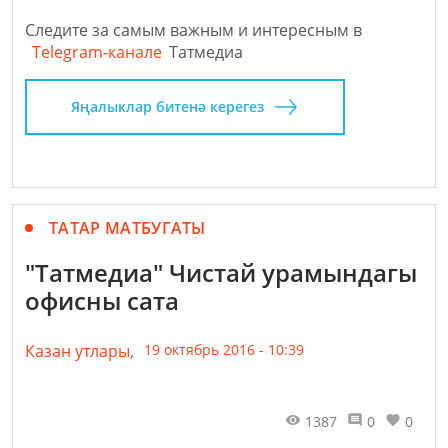
Следите за самым важным и интересным в
Telegram-канале
Татмедиа
Яңалыклар битенә керегез
ТАТАР МАТБУГАТЫ
"Татмедиа" Чистай урамындагы
офисны сата
Казан утлары,
19 октябрь 2016 - 10:39
1387
0
0