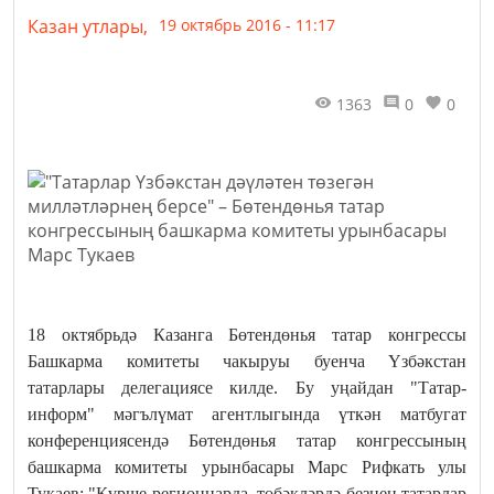
Казан утлары,
19 октябрь 2016 - 11:17
1363
0
0
18 октябрьдә Казанга Бөтендөнья татар конгрессы
Башкарма комитеты чакыруы буенча Үзбәкстан
татарлары делегациясе килде. Бу уңайдан "Татар-
информ" мәгълүмат агентлыгында үткән матбугат
конференциясендә Бөтендөнья татар конгрессының
башкарма комитеты урынбасары Марс Рифкать улы
Тукаев: "Күрше регионнарда, төбәкләрдә безнең татарлар