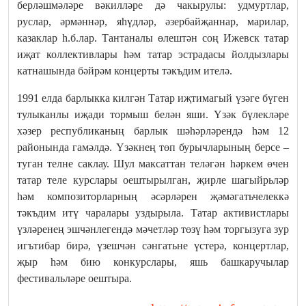
берләшмәләре вәкилләре дә чакырулы: удмуртлар,
руслар, әрмәннәр, яһүдләр, әзербайҗаннар, марилар,
казаклар һ.б.лар. Тантаналы өлештән соң Ижевск татар
иҗат коллективлары һәм татар эстрадасы йолдызлары
катнашында бәйрәм концерты тәкъдим ителә.
1991 елда барлыкка килгән Татар иҗтимагый үзәге бүген
тулыканлы иҗади тормыш белән яши. Үзәк бүлекләре
хәзер республиканың барлык шәһәрләрендә һәм 12
районында гамәлдә. Үзәкнең төп бурычларының берсе –
туган телне саклау. Шул максаттан теләгән һәркем өчен
татар теле курслары оештырылган, җирле шагыйрьләр
һәм композиторларның әсәрләрен җәмәгатьчелеккә
тәкъдим итү чаралары уздырыла. Татар активистлары
үзләренең эшчәнлегендә мәчетләр төзү һәм торгызуга зур
игътибар бирә, үзешчән сәнгатьне үстерә, концертлар,
җыр һәм бию конкурслары, яшь башкаручылар
фестивальләре оештыра.