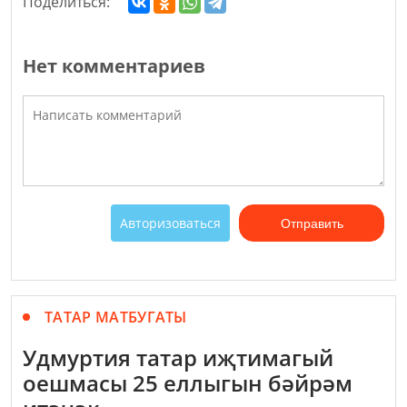
Поделиться:
Нет комментариев
Авторизоваться
Отправить
ТАТАР МАТБУГАТЫ
Удмуртия татар иҗтимагый
оешмасы 25 еллыгын бәйрәм