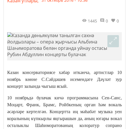
Казан утлары,
31 октябрь 2016 - 10:36
1445
0
0
Казан консерваториясе хәбәр иткәнчә, артистлар 10
ноябрь көнне С.Сәйдәшев исемендәге Дәүләт зур
концерт залында чыгыш ясый.
10 ноябрьдә булачак кичә программасына Сен-Санс,
Моцарт, Франк, Брамс, Ройбкеның орган һәм вокаль
әсәрләре кертелгән. Концертта иң мәһабәт музыка уен
коралының күпкырлы яңгырашын да, аның югары вокал
осталыклы Шаһиморатованың колоратур сопрано