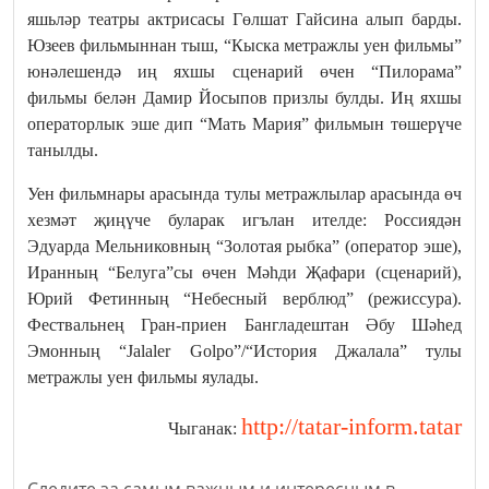
яшьләр театры актрисасы Гөлшат Гайсина алып барды.
Юзеев фильмыннан тыш, “Кыска метражлы уен фильмы”
юнәлешендә иң яхшы сценарий өчен “Пилорама”
фильмы белән Дамир Йосыпов призлы булды. Иң яхшы
операторлык эше дип “Мать Мария” фильмын төшерүче
танылды.
Уен фильмнары арасында тулы метражлылар арасында өч
хезмәт җиңүче буларак игълан ителде: Россиядән
Эдуарда Мельниковның “Золотая рыбка” (оператор эше),
Иранның “Белуга”сы өчен Мәһди Җафари (сценарий),
Юрий Фетинның “Небесный верблюд” (режиссура).
Фествальнең Гран-приен Бангладештан Әбу Шәһед
Эмонның “Jalaler Golpo”/“История Джалала” тулы
метражлы уен фильмы яулады.
http://tatar-inform.tatar
Чыганак: