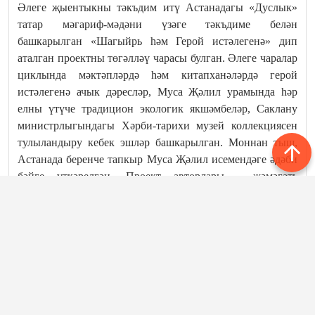
Әлеге җыентыкны тәкъдим итү Астанадагы «Дуслык»
татар мәгариф-мәдәни үзәге тәкъдиме белән
башкарылган «Шагыйрь һәм Герой истәлегенә» дип
аталган проектны төгәлләү чарасы булган. Әлеге чаралар
циклында мәктәпләрдә һәм китапханәләрдә герой
истәлегенә ачык дәресләр, Муса Җәлил урамында һәр
елны үтүче традицион экологик якшәмбеләр, Саклану
министрлыгындагы Хәрби-тарихи музей коллекциясен
тулыландыру кебек эшләр башкарылган. Моннан тыш,
Астанада беренче тапкыр Муса Җәлил исемендәге әдәби
бәйге үткәрелгән. Проект авторлары - җәмәгать
эшлеклеләре Җәннәт Низаметдинова һәм Ринат Дүсемов.
«Муса Җәлилнең 110 еллыгы Татарстанда гына түгел,
бар җирдә дә үткәрелә. Аның кече ватаны – Оренбург
өлкәсе Мостафа авылында да үтте чаралар. Татар
халкының үз шагыйрен шулай олылавы матур күренеш»,
– дип билгеләп үтте Казахстандагы Бәйсез Дәүләтләр
Бердәмлеге, чит илләрдә яшәүче ватандашлар эшләре һәм