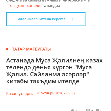
Следите за самым важным и интересным в
Telegram-канале
Татмедиа
Яңалыклар битенә керегез
ТАТАР МАТБУГАТЫ
Астанада Муса Җәлилнең казах
телендә дөнья күргән "Муса
Җәлил. Сайланма әсәрләр"
китабы тәкъдим ителде
Казан утлары,
31 октябрь 2016 - 09:32
1305
0
0