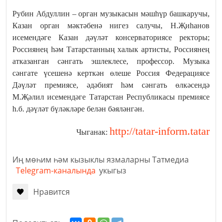
Рубин Абдуллин – орган музыкасын мәшһүр башкаручы,
Казан орган мәктәбенә нигез салучы, Н.Җиһанов
исемендәге Казан дәүләт консерваториясе ректоры;
Россиянең һәм Татарстанның халык артисты, Россиянең
атказанган сәнгать эшлеклесе, профессор. Музыка
сәнгате үсешенә керткән өлеше Россия Федерациясе
Дәүләт премиясе, әдәбият һәм сәнгать өлкәсендә
М.Җәлил исемендәге Татарстан Республикасы премиясе
һ.б. дәүләт бүләкләре белән бәяләнгән.
http://tatar-inform.tatar
Чыганак:
Иң мөһим һәм кызыклы язмаларны Татмедиа
Telegram-каналында
укыгыз
Нравится