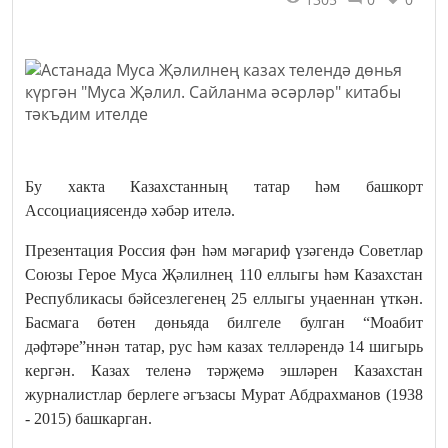
Бу хакта Казахстанның татар һәм башкорт
Ассоциациясендә хәбәр ителә.
Презентация Россия фән һәм мәгариф үзәгендә Советлар
Союзы Герое Муса Җәлилнең 110 еллыгы һәм Казахстан
Республикасы бәйсезлегенең 25 еллыгы уңаеннан үткән.
Басмага бөтен дөньяда билгеле булган “Моабит
дәфтәре”ннән татар, рус һәм казах телләрендә 14 шигырь
кергән. Казах теленә тәрҗемә эшләрен Казахстан
журналистлар берлеге әгъзасы Мурат Абдрахманов (1938
- 2015) башкарган.