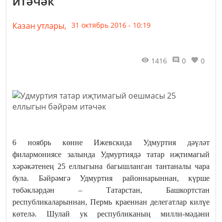
итәчәк
Казан утлары,
31 октябрь 2016 - 10:19
1416
0
0
6 ноябрь көнне Ижевскида Удмуртия дәүләт
филармониясе залында Удмуртиядә татар иҗтимагый
хәрәкәтенең 25 еллыгына багышланган тантаналы чара
була. Бәйрәмгә Удмуртия районнарыннан, күрше
төбәкләрдән – Татарстан, Башкортстан
республикаларыннан, Пермь краеннан делегатлар килүе
көтелә. Шулай ук республиканың милли-мәдәни