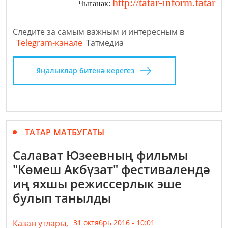
http://tatar-inform.tatar
Чыганак:
Следите за самым важным и интересным в
Telegram-канале
Татмедиа
Яңалыклар битенә керегез
ТАТАР МАТБУГАТЫ
Салават Юзеевның фильмы
"Көмеш Акбүзат" фестивалендә
иң яхшы режиссерлык эше
булып танылды
Казан утлары,
31 октябрь 2016 - 10:01