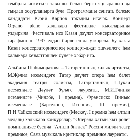
тембрлы искиткеч тавышы белән бергә яңгырашын да
тыңлап хозурланырга була. Программаны сәнгать белеме
кандидаты Юрий Карпов тәкъдим итәчәк. Концерт
Organo pleno халыкара фестивале кысаларында
уздырыла. Фестиваль исә Казан дәүләт консерваториясе
тарафыннан 1997 елдан бирле ел да үткәрелә. Бу хакта
Казан консерваториясенең концерт-иҗат эшчәнлеге һәм
халыкара хезмәттәшлек бүлеге хәбәр итә.
Альбина Шаһиморатова – Татарстанның халык артисты,
М.Җәлил исемендәге Татар дәүләт опера һәм балет
академия театры солисты, Татарстанның Г.Тукай
исемендәге Дәүләт бүләге лауреаты, М.И.Глинка
исемендәге (Чиләбе, I премия), Франсиско Виньяс
исемендәге (Барселона, Испания, III премия),
П.И.Чайковский исемендәге (Мәскәү, I премия һәм алтын
медаль) халыкара конкурслар, “Операда хатын-кыз роле”
номинациясе буенча “Алтын битлек” Россия милли театр
премиясе, Casta музыкаль критиклар премиясе лауреаты.