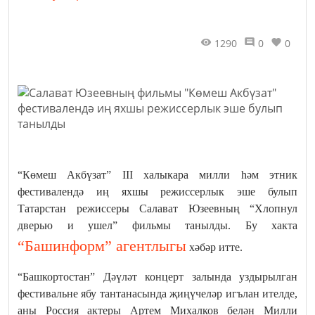
1290
0
0
“Көмеш Акбүзат” III халыкара милли һәм этник
фестивалендә иң яхшы режиссерлык эше булып
Татарстан режиссеры Салават Юзеевның “Хлопнул
дверью и ушел” фильмы танылды. Бу хакта
“Башинформ” агентлыгы
хәбәр итте.
“Башкортостан” Дәүләт концерт залында уздырылган
фестивальне ябу тантанасында җиңүчеләр игълан ителде,
аны Россия актеры Артем Михалков белән Милли