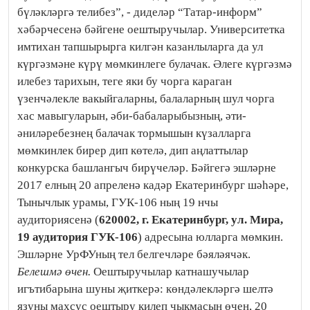
бүләкләргә телибез”, - диделәр “Татар-информ”
хәбәрчесенә бәйгене оештыручылар. Университетка
имтихан тапшырырга килгән казанлыларга да ул
күргәзмәне күрү мөмкинлеге булачак. Әлеге күргәзмә
илебез тарихын, теге яки бу чорга караган
үзенчәлекле вакыйгаларны, балаларның шул чорга
хас мавыгуларын, әби-бабаларыбызның, әти-
әниләребезнең балачак тормышын күзалларга
мөмкинлек бирер дип көтелә, дип аңлаттылар
конкурска башлангыч бирүчеләр. Бәйгегә эшләрне
2017 елның 20 апреленә кадәр Екатеринбург шәһәре,
Тынычлык урамы, ГУК-106 ның 19 нчы
аудиториясенә (
620002, г. Екатеринбург, ул. Мира,
19 аудитория ГУК-106
) адресына юлларга мөмкин.
Эшләрне УрФУның тел белгечләре бәяләячәк.
Белешмә өчен.
Оештыручылар катнашучылар
игътибарына шуны җиткерә: көндәлекләргә шелтә
язуны махсус оештыру килеп чыкмасын өчен, 20