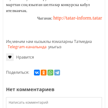
марттан соң язылган шелтәләр конкурска кабул
ителмәячәк.
http://tatar-inform.tatar
Чыганак:
Иң мөһим һәм кызыклы язмаларны Татмедиа
Telegram-каналында
укыгыз
Нравится
Поделиться:
Нет комментариев