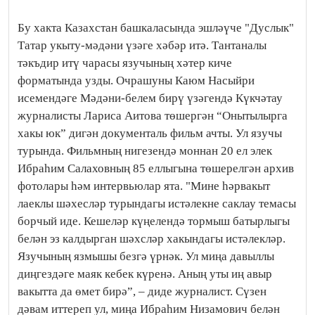
Бу хакта Казахстан башкаласында эшләүче "Дуслык"
Татар укыту-мәдәни үзәге хәбәр итә. Тантаналы
тәкъдир итү чарасы язучының хәтер киче
форматында узды. Очрашуны Каюм Насыйри
исемендәге Мәдәни-белем бирү үзәгендә Күкчәтау
журналисты Лариса Аитова төшергән “Онытылырга
хакы юк” дигән документаль фильм ачты. Ул язучы
турында. Фильмның нигезендә моннан 20 ел элек
Ибраһим Салаховның 85 еллыгына төшерелгән архив
фотолары һәм интервьюлар ята. "Мине һәрвакыт
лаеклы шәхесләр турындагы истәлекне саклау темасы
борчый иде. Кешеләр күңелендә тормыш батырлыгы
белән эз калдырган шәхсләр хакындагы истәлекләр.
Язучының язмышы безгә үрнәк. Ул миңа давыллы
диңгездәге маяк кебек күренә. Аның уты иң авыр
вакытта да өмет бирә”, – диде журналист. Сүзен
дәвам иттереп ул, миңа Ибраһим Низамович белән