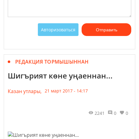
Авторизоваться
Отправить
РЕДАКЦИЯ ТОРМЫШЫННАН
Шигърият көне уңаеннан...
Казан утлары,
21 март 2017 - 14:17
2241
0
0