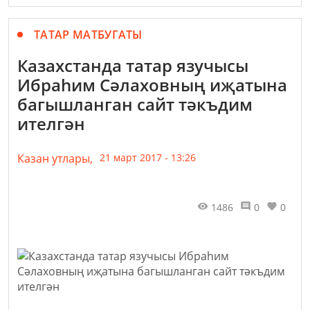
ТАТАР МАТБУГАТЫ
Казахстанда татар язучысы
Ибраhим Сәлаховның иҗатына
багышланган сайт тәкъдим
ителгән
Казан утлары,
21 март 2017 - 13:26
1486
0
0