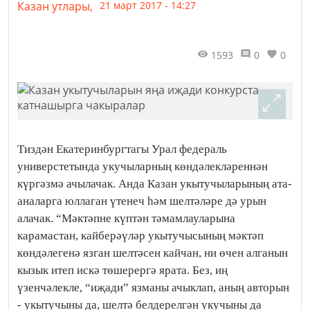
Казан утлары,
21 март 2017 - 14:27
1593
0
0
Тиздән Екатеринбургтагы Урал федераль
универстетында укучыларның көндәлекләреннән
күргәзмә ачылачак. Анда Казан укытучыларының ата-
аналарга юллаган үтенеч һәм шелтәләре дә урын
алачак. “Мәктәпне күптән тәмамлауларына
карамастан, кайберәүләр укытучысының мәктәп
көндәлегенә язган шелтәсен кайчан, ни өчен алганын
кызык итеп искә төшерергә ярата. Без, иң
үзенчәлекле, “иҗади” язманы ачыклап, аның авторын
- укытучыны да, шелтә белдерелгән укучыны да