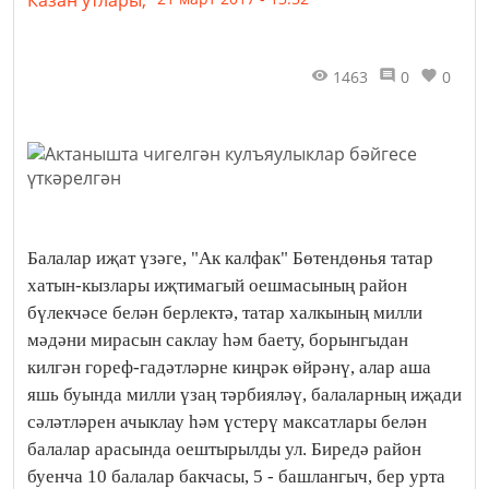
Казан утлары,
1463
0
0
Балалар иҗат үзәге, "Ак калфак" Бөтендөнья татар
хатын-кызлары иҗтимагый оешмасының район
бүлекчәсе белән берлектә, татар халкының милли
мәдәни мирасын саклау һәм баету, борынгыдан
килгән гореф-гадәтләрне киңрәк өйрәнү, алар аша
яшь буында милли үзаң тәрбияләү, балаларның иҗади
сәләтләрен ачыклау һәм үстерү максатлары белән
балалар арасында оештырылды ул. Биредә район
буенча 10 балалар бакчасы, 5 - башлангыч, бер урта