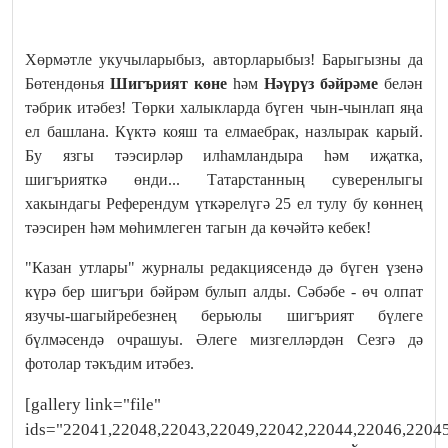
Хөрмәтле укучыларыбыз, авторларыбыз! Барыгызны да
Бөтендөнья
Шигърият
көне
һәм
Нәүрүз бәйрәме
белән
тәбрик итәбез! Төрки халыкларда бүген чын-чынлап яңа
ел башлана.
Күктә кояш та елмаебрак, назлырак карый.
Бу язгы тәэсирләр илһамландыра һәм иҗатка,
шигърияткә өнди... Татарстанның суверенлыгы
хакындагы Референдум үткәрелүгә 25 ел тулу бу көннең
тәэсирен һәм мөһимлеген тагын да көчәйтә кебек!
"Казан утлары" журналы редакциясендә дә бүген үзенә
күрә бер шигъри бәйрәм булып алды. Сәбәбе - өч олпат
язучы-шагыйребезнең берьюлы шигърият бүлеге
бүлмәсендә очрашуы. Әлеге мизгелләрдән Сезгә дә
фотолар тәкъдим итәбез.
[gallery link="file"
ids="22041,22048,22043,22049,22042,22044,22046,2204