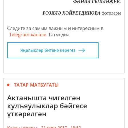
ФӘНИЛ ГЫЙЛӘҖЕВ.
РӘЗИЛӘ ХӘЙРЕТДИНОВА
фотолары
Следите за самым важным и интересным в
Telegram-канале
Татмедиа
Яңалыклар битенә керегез
ТАТАР МАТБУГАТЫ
Актанышта чигелгән
кулъяулыклар бәйгесе
үткәрелгән
21 март 2017 - 13:52