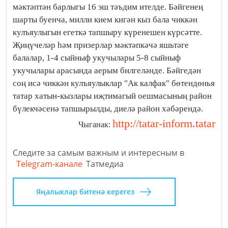
мәктәптән барлыгы 16 эш тәъдим ителде. Бәйгенең
шарты буенча, милли кием кигән кыз бала чиккән
кулъяулыгын егеткә тапшыру күренешен күрсәтте.
Җиңүчеләр һәм призерлар мәктәпкәчә яшьтәге
балалар, 1-4 сыйныф укучылары 5-8 сыйныф
укучылары арасында аерым билгеләнде. Бәйгедән
соң исә чиккән кулъяулыклар "Ак калфак" бөтендөнья
татар хатын-кызлары иҗтимагый оешмасының район
бүлекчәсенә тапшырылды, диелә район хәбәрендә.
http://tatar-inform.tatar
Чыганак:
Следите за самым важным и интересным в
Telegram-канале
Татмедиа
Яңалыклар битенә керегез