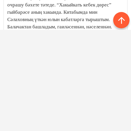
очрашу бәхете тәтеде. “Хакыйкать кебек дөрес”
гыйбарәсе аның хакында. Китабымда мин
Сәлаховның үткән юлын кабатларга тырыштым.
Балачактан башладым, гаиләсеннән, нәселеннән.
Аннан соң – уку, армия, студент вакытлары, кулга
алыну һәм Колыма", – дип сөйләде фильм авторы
Лариса Аитова һәм беркемне дә битараф
калдырмаслык язучының “Кара Колыма"сына
игътибар итәргә кушты. “Онытылырга хакы юк”
китабы һәм фильмы salakhov.kz сайтында
урнаштырылган. Шулай ук анда язучы биографиясе,
төп әсәрләре, Сәлаховларның гаилә архивыннан,
җәмәгать эшлеклесе Фарук Богаповтан һәм Күкчәтау
татар мәдәният үзәгеннән алынган фото-видео
урнаштырылган һәм башка ачык чыганаклар тәкъдим
ителгән. Моннан кала биредә матбугат чараларында
басылган Ибраһим Сәлахов исеме белән бәйле
хәбәрләр һәм публикацияләр урын алган. "Сайт