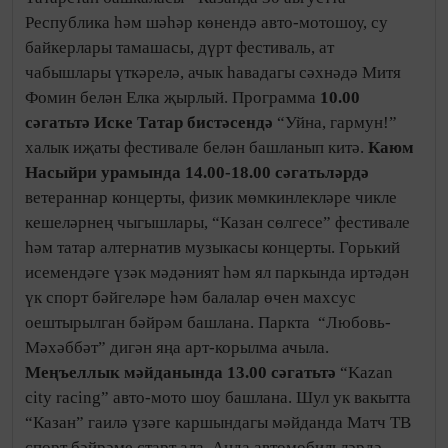
Республика һәм шәһәр көнендә авто-мотошоу, су
байкерлары тамашасы, дүрт фестиваль, ат
чабышлары үткәрелә, ачык һавадагы сәхнәдә Митя
Фомин белән Елка җырлый. Программа
10.00
сәгатьтә Иске Татар бистәсендә
“Уйна, гармун!”
халык иҗаты фестивале белән башланып китә.
Каюм
Насыйри урамында 14.00-18.00 сәгатьләрдә
ветераннар концерты, физик мөмкинлекләре чикле
кешеләрнең чыгышлары, “Казан сөлгесе” фестивале
һәм татар алтернатив музыкасы концерты. Горький
исемендәге үзәк мәдәният һәм ял паркында иртәдән
үк спорт бәйгеләре һәм балалар өчен махсус
оештырылган бәйрәм башлана. Паркта “Любовь-
Мәхәббәт” дигән яңа арт-корылма ачыла.
Меңъеллык мәйданында 13.00 сәгатьтә
“Kazan
city racing” авто-мото шоу башлана. Шул ук вакытта
“Казан” гаилә үзәге каршындагы мәйданда Матч ТВ
спорт бәйрәме старт ала. Анда автомобильләрдә