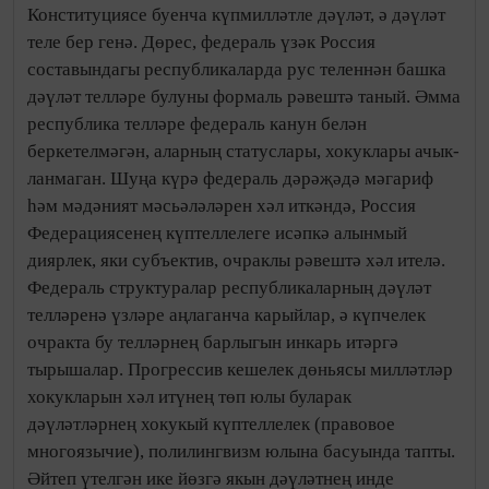
Конституциясе буенча күпмил­ләтле дәүләт, ә дәүләт
теле бер генә. Дөрес, федераль үзәк Россия
составындагы республикаларда рус те­лен­­нән башка
дәүләт тел­ләре бу­луны формаль рә­веш­тә таный. Әмма
реcпуб­лика тел­ләре федераль канун белән
беркетелмәгән, аларның статуслары, хокук­лары ачык­
ланмаган. Шуңа күрә федераль дәрәҗәдә мә­га­риф
һәм мәдәният мәсьә­ләләрен хәл иткәндә, Россия
Федерация­сенең күп­теллелеге исәпкә алынмый
диярлек, яки субъектив, очраклы рәвештә хәл ителә.
Федераль структуралар республикаларның дәү­ләт
телләренә үзләре аңла­ганча карыйлар, ә күпчелек
очракта бу телләрнең барлыгын инкарь итәргә
тырышалар. Прогрессив кешелек дөньясы милләтләр
хокук­ларын хәл итүнең төп юлы бу­ларак
дәүләтләрнең хокукый күптеллелек (правовое
многоязычие), полилингвизм юлы­на басуында тапты.
Әй­теп үтелгән ике йөзгә якын дәүләтнең инде