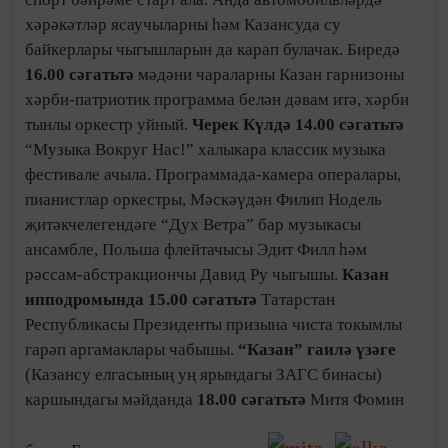
хәрәкәтләр ясаучыларны һәм Казансуда су
байкерлары чыгышларын да карап булачак. Биредә
16.00 сәгатьтә
мәдәни чараларны Казан гарнизоны
хәрби-патриотик программа белән дәвам итә, хәрби
тынлы оркестр уйный.
Черек Күлдә 14.00 сәгатьтә
“Музыка Вокруг Нас!” халыкара классик музыка
фестивале ачыла. Программада-камера опералары,
пианистлар оркестры, Мәскәүдән Филип Нодель
җитәкчелегендәге “Дух Ветра” бар музыкасы
ансамбле, Польша флейтачысы Эдит Филл һәм
рәссам-абстракциончы Давид Ру чыгышы.
Казан
ипподромында 15.00 сәгатьтә
Татарстан
Республикасы Президенты призына чиста токымлы
гарәп аргамаклары чабышы.
“Казан” гаилә үзәге
(Казансу елгасының уң ярындагы ЗАГС бинасы)
каршындагы мәйданда
18.00 сәгатьтә
Митя Фомин