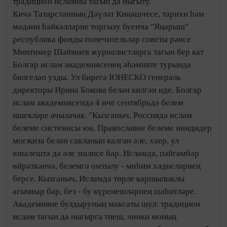
традицион исламны тагын да ныгыту.
Кичә Татарстанның Дәүләт Киңәшчесе, тарихи һәм
мәдәни һәйкәлләрне торгызу буенча "Яңарыш"
республика фонды попечительләр советы рәисе
Минтимер Шәймиев журналистларга тагын бер кат
Болгар ислам академиясенең әһәмияте турында
билгеләп узды. Ул бирегә ЮНЕСКО генераль
директоры Ирина Бокова белән килгән иде. Болгар
ислам академиясендә 4 нче сентябрьдә белем
ишекләре ачылачак. "Кызганыч, Россиядә ислам
белеме системасы юк. Православие белеме ниндидер
могҗиза белән сакланып калган әле, хәер, ул
юнәлештә дә әле эшлисе бар. Исламда, пәйгамбәр
өйрәткәнчә, белемгә омтылу - мөһим хәдисләрнең
берсе. Кызганыч, Исламда төрле каршылыклы
агымнар бар, без - бу күренешләрнең шаһитләре.
Академияне булдыруның максаты шул: традицион
ислам тагын да ныгырга тиеш, чөнки моның