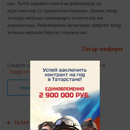
иде. Хәтта алдынгы саналган районнарда да
күрсәткечләр 12 проценттан башлана. Димәк, татар
телендә имтихан тапшырырга теләүчеләр юк
дәрәҗәсендә. Районнарның яртысында диярлек татар
телендә имтихан бирүче гомумән юк.
Татар информ
Следите за самым важным и интересным в
Telegram-канале
Татмедиа
Яңалыклар битенә керегез
ТАТАР МАТБУГАТЫ