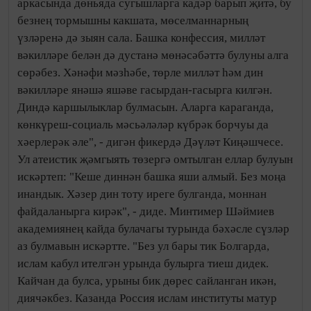
аркасында дөньяда сугышларга кадәр барып җитә, бу
безнең тормышны какшата, мөселманнарның
үзләренә дә зыян сала. Башка конфессия, милләт
вәкилләре белән дә дустанә мөнәсәбәттә булуны алга
сөрәбез. Хәнәфи мәзһәбе, төрле милләт һәм дин
вәкилләре янәшә яшәве гасырдан-гасырга килгән.
Диндә каршылыклар булмасын. Аларга караганда,
көнкүреш-социаль мәсьәләләр күбрәк борчуы да
хәерлерәк әле", - дигән фикердә Дәүләт Киңәшчесе.
Ул атеистик җәмгыять төзергә омтылган еллар булуын
искәртеп: "Кеше диннән башка яши алмый. Без моңа
инандык. Хәзер дин тоту иреге булганда, моннан
файдаланырга кирәк", - диде. Минтимер Шәймиев
академиянең кайда булачагы турында бәхәсле сүзләр
аз булмавын искәртте. "Без ул бары тик Болгарда,
ислам кабул ителгән урында булырга тиеш дидек.
Кайчан да булса, урыны бик дөрес сайланган икән,
диячәкбез. Казанда Россия ислам институты матур