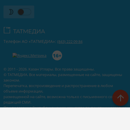
Телефон АО «ТАТМЕДИА»:
(843) 222 09 84
16+
© 2011 - 2026. Казан Утлары. Все права защищены.
© ТАТМЕДИА. Все материалы, размещенные на сайте, защищены
законом.
Перепечатка, воспроизведение и распространение в любом
объеме информации,
размещенной на сайте, возможна только с письменного согласия
редакций СМИ.
При поддержке Республиканского агентства по печати и массовым
коммуникациям «ТАТМЕДИА».
Наименование СМИ: Сетевое издание Казан Утлары
№ свидетельства о регистрации СМИ, дата: ЭЛ N ФС - 77-69875 от
29.05.2017