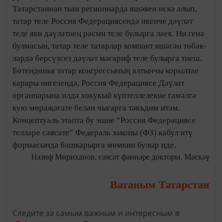
Татарстаннан тыш регионнарда яшәвен искә алып,
татар теле Россия Фе­де­ра­циясендә икенче дәүләт
теле яки дәүләтнең рәсми теле булырга лаек. Ни генә
булмасын, татар теле татарлар компакт яшәгән төбә­к­
ләрдә берсүзсез дәү­ләт мәга­риф теле булырга тиеш.
Бөтендөнья татар кон­грес­сының алтынчы корылтае
карары нигезендә, Россия Федерациясе Дәүләт
органнарына илдә хокукый күптел­лелекне гамәлгә
кую мөрә­җәгате белән чыгарга тәкъ­дим итәм.
Концептуаль этапта бу эшне “Россия Федерациясе
телләре сәясәте” Федераль законы (ФЗ) кабул итү
формасында башкарырга мөмкин булыр иде.
Назиф Мириханов, сәясәт фәннәре докторы. Мәскәү
Ватаным Татарстан
Следите за самым важным и интересным в