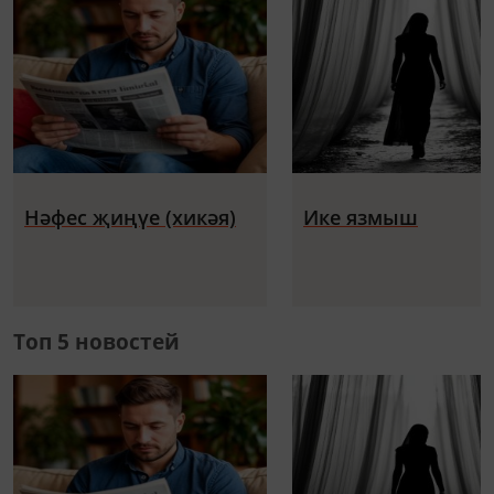
Нәфес җиңүе (хикәя)
Ике язмыш
Топ 5 новостей