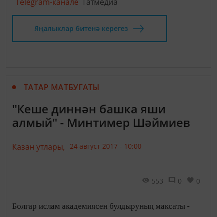
Telegram-канале
Татмедиа
Яңалыклар битенә керегез
ТАТАР МАТБУГАТЫ
"Кеше диннән башка яши
алмый" - Минтимер Шәймиев
Казан утлары,
24 август 2017 - 10:00
553
0
0
Болгар ислам академиясен булдыруның максаты -