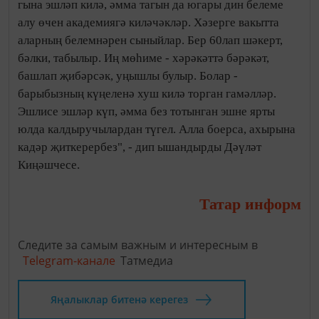
гына эшләп килә, әмма тагын да югары дин белеме
алу өчен академиягә киләчәкләр. Хәзерге вакытта
аларның белемнәрен сыныйлар. Бер 60лап шәкерт,
бәлки, табылыр. Иң мөһиме - хәрәкәттә бәрәкәт,
башлап җибәрсәк, уңышлы булыр. Болар -
барыбызның күңеленә хуш килә торган гамәлләр.
Эшлисе эшләр күп, әмма без тотынган эшне ярты
юлда калдыручылардан түгел. Алла боерса, ахырына
кадәр җиткерербез", - дип ышандырды Дәүләт
Киңәшчесе.
Татар информ
Следите за самым важным и интересным в
Telegram-канале
Татмедиа
Яңалыклар битенә керегез