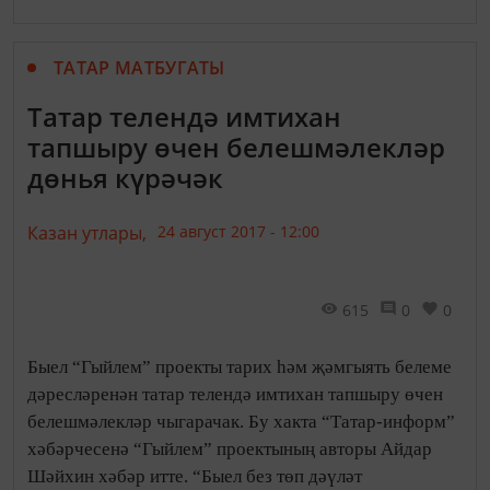
ТАТАР МАТБУГАТЫ
Татар телендә имтихан
тапшыру өчен белешмәлекләр
дөнья күрәчәк
Казан утлары,
24 август 2017 - 12:00
615
0
0
Быел “Гыйлем” проекты тарих һәм җәмгыять белеме
дәресләренән татар телендә имтихан тапшыру өчен
белешмәлекләр чыгарачак. Бу хакта “Татар-информ”
хәбәрчесенә “Гыйлем” проектының авторы Айдар
Шәйхин хәбәр итте. “Быел без төп дәүләт