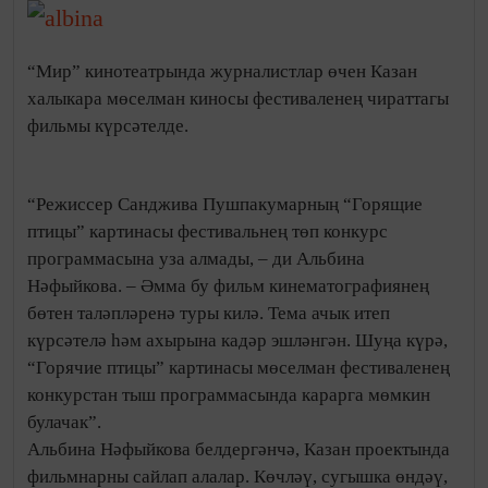
“Мир” кинотеатрында журналистлар өчен Казан
халыкара мөселман киносы фестиваленең чираттагы
фильмы күрсәтелде.
“Режиссер Санджива Пушпакумарның “Горящие
птицы” картинасы фестивальнең төп конкурс
программасына уза алмады, – ди Альбина
Нәфыйкова. – Әмма бу фильм кинематографиянең
бөтен таләпләренә туры килә. Тема ачык итеп
күрсәтелә һәм ахырына кадәр эшләнгән. Шуңа күрә,
“Горячие птицы” картинасы мөселман фестиваленең
конкурстан тыш программасында карарга мөмкин
булачак”.
Альбина Нәфыйкова белдергәнчә, Казан проектында
фильмнарны сайлап алалар. Көчләү, сугышка өндәү,