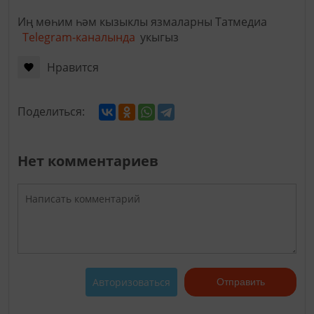
Иң мөһим һәм кызыклы язмаларны Татмедиа
Telegram-каналында
укыгыз
Нравится
Поделиться:
Нет комментариев
Авторизоваться
Отправить