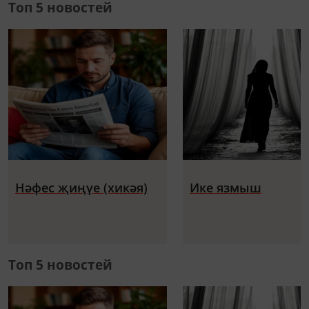
Топ 5 новостей
Нәфес җиңүе (хикәя)
Ике язмыш
Топ 5 новостей