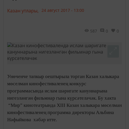
Казан утлары,
24 август 2017 - 13:00
587
0
0
Унөченче тапкыр оештырыла торган Казан халыкара
мөселман кинофестиваленең конкурс
программасында ислам шәригате кануннарына
нигезләнгән фильмнар гына күрсәтеләчәк. Бу хакта
“Мир” кинотеатрында XIII Казан халыкара мөселман
кинофестиваленең программа директоры Альбина
Нәфыйкова хәбәр итте.