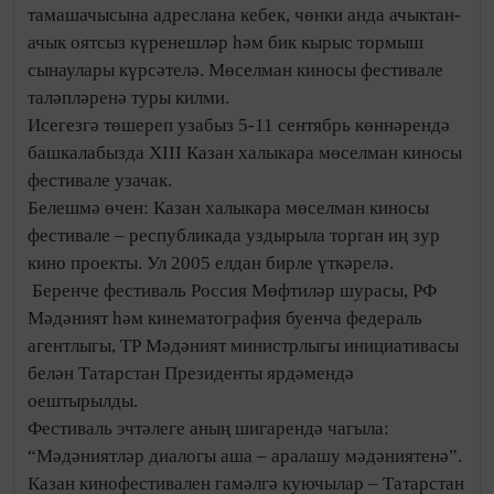
тамашачысына адреслана кебек, чөнки анда ачыктан-
ачык оятсыз күренешләр һәм бик кырыс тормыш
сынаулары күрсәтелә. Мөселман киносы фестивале
таләпләренә туры килми.
Исегезгә төшереп узабыз 5-11 сентябрь көннәрендә
башкалабызда XIII Казан халыкара мөселман киносы
фестивале узачак.
Белешмә өчен: Казан халыкара мөселман киносы
фестивале – республикада уздырыла торган иң зур
кино проекты. Ул 2005 елдан бирле үткәрелә.
Беренче фестиваль Россия Мөфтиләр шурасы, РФ
Мәдәният һәм кинематография буенча федераль
агентлыгы, ТР Мәдәният министрлыгы инициативасы
белән Татарстан Президенты ярдәмендә
оештырылды.
Фестиваль эчтәлеге аның шигарендә чагыла:
“Мәдәниятләр диалогы аша – аралашу мәдәниятенә”.
Казан кинофестивален гамәлгә куючылар – Татарстан