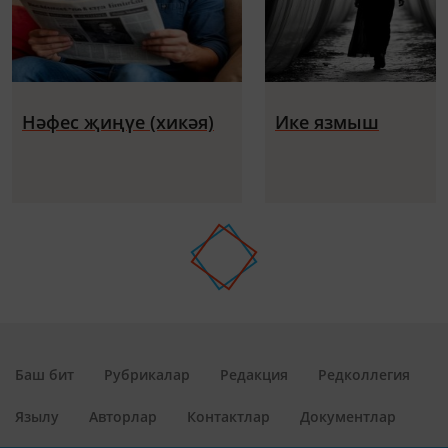
Нәфес җиңүе (хикәя)
Ике язмыш
Баш бит
Рубрикалар
Редакция
Редколлегия
Язылу
Авторлар
Контактлар
Документлар