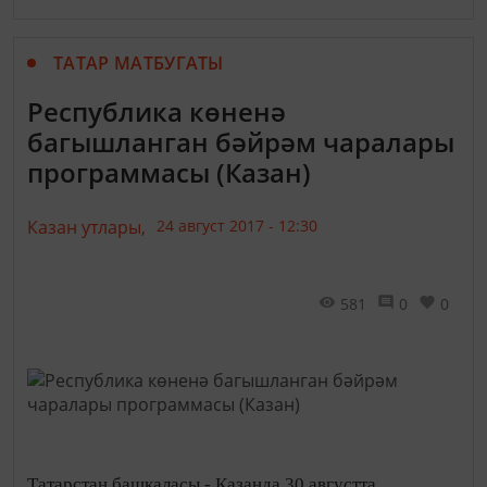
ТАТАР МАТБУГАТЫ
Республика көненә
багышланган бәйрәм чаралары
программасы (Казан)
Казан утлары,
24 август 2017 - 12:30
581
0
0
Татарстан башкаласы - Казанда 30 августта