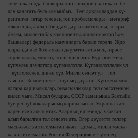
теле өл­кәсендә башкарылган эшләр­нең нәтиҗәсе бе­
лән канәгать була алмыйбыз. Төп докладлардан кү­
рен­­гәнчә, татар теленең төп проблемалары – мәгариф
өл­кәсендә, ә алар (бердәм дәү­ләт имтиханы, югары
белем, милли-тө­бәк компоненты, милли мәк­тәп һәм
башкалар) федераль кануннарга барып те­рәлә. Җир
шарында ике йөзгә якын дәүләттә алты мең ти­рәсе
төрле халык, милләт, этнос яшәп ята. Күргә­не­гезчә,
күпчелек дәүләтләр күпмил­ләтле. Күпмил­ләт­ле­лек ул
– күптеллелек, дигән сүз. Милли сәясәт ул – тел
сәясәте. Кемнең теле – шу­ның дәүлә­те. Күп кенә мил­
ләт­ара каршылыклар, ризасызлыклар тел сәясәтеннән
килеп чыга. Мисал буларак, СССР заманында Балтыйк
буе респу­б­ликаларының кар­шы­лы­гын, Украина хәл­
ләрен искә алып үтик. Аларның нигезен­дә үзәктән
алып барылган тел сәясәте ята. Әгәр дәүләттә телләр
мәсь­ә­ләсе хәл ителмәгән икән – димәк, милли мәсьә­
лә хәл ителмәгән. Россия Федерациясе – үзенең