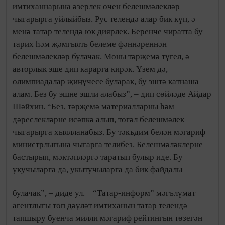
имтиханнарына әзерлек өчен белешмәлекләр
чыгарырга уйлыйбыз. Рус телендә алар бик күп, ә
менә татар телендә юк диярлек. Беренче чиратта бу
тарих һәм җәмгыять белеме фәннәреннән
белешмәлекләр булачак. Моны тәрҗемә түгел, ә
авторлык эше дип карарга кирәк. Үзем дә,
олимпиадалар җиңүчесе буларак, бу эштә катнаша
алам. Без бу эшне эшли алабыз”, – дип сөйләде Айдар
Шәйхин. “Без, тәрҗемә материалларны һәм
дәреслекләрне исәпкә алып, төгәл белешмәлек
чыгарырга хыялланабыз. Бу тәкъдим белән мәгариф
министрлыгына чыгарга телибез. Белешмәләклерне
бастырып, мәктәпләргә таратып булыр иде. Бу
укучыларга да, укытучыларга да бик файдалы
булачак”, – диде ул.
“Татар-информ” мәгълүмат
агентлыгы төп дәүләт имтиханын татар телендә
тапшыру буенча милли мәгариф рейтингын төзегән