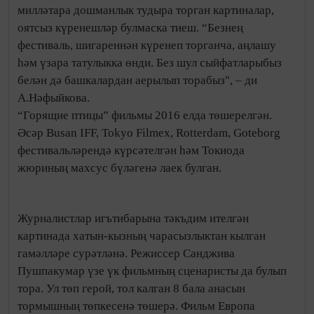
милләтара дошманлык тудыра торган картиналар,
оятсыз күренешләр булмаска тиеш. “Безнең
фестиваль, шигареннән күренеп торганча, аңлашу
һәм үзара татулыкка өнди. Без шул сыйфатларыбыз
белән дә башкалардан аерылып торабыз", – ди
А.Нәфыйкова.
“Горящие птицы” фильмы 2016 елда төшерелгән.
Әсәр Busan IFF, Tokyo Filmex, Rotterdam, Goteborg
фестивальләрендә күрсәтелгән һәм Токиода
жюриның махсус бүләгенә лаек булган.
Журналистлар игътибарына тәкъдим ителгән
картинада хатын-кызның чарасызлыктан кылган
гамәлләре сурәтләнә. Режиссер Санджива
Пушпакумар үзе үк фильмның сценаристы да булып
тора. Ул төп герой, тол калган 8 бала анасын
тормышның төпкесенә төшерә. Фильм Европа