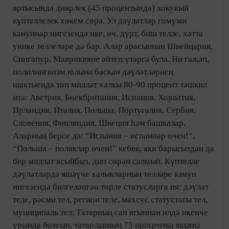
яртысында диярлек (45 процентында) хокукый
күптелле­лек хөкем сөрә. Ул дәүләт­ләр гомуми
кануннар ни­гезендә ике, өч, дүрт, биш телле, хәт­та
уни­ке тел­леләре дә бар. Алар арасыннан Швейцария,
Син­гапур, Маврикияне әй­теп үтәргә була. Ни гаҗәп,
полилингвизм юлына баскан дәү­ләтләрнең
шактыенда төп милләт халкы 80-90 процент тәшкил
итә: Австрия, Бөек­бри­та­ния, Испания, Хорватия,
Ирландия, Италия, Польша, Португалия, Сербия,
Словения, Финляндия, Швеция һәм башкалар.
Аларның берсе дә: “Испания – испаннар өчен!”,
“Польша – по­ляк­лар өчен!” кебек, яки барыгыздан да
бер милләт ясыйбыз, дип сөрән салмый. Күп­телле
дәүләтләрдә яшәү­че халык­ларның телләре канун
ниге­зендә билгеләнгән төрле статусларга ия: дәүләт
теле, рәсми тел, регион теле, махсус статустагы тел,
муниципаль тел. Татарның сан ягыннан илдә икенче
урында булуын, татарларның 75 процентка якыны