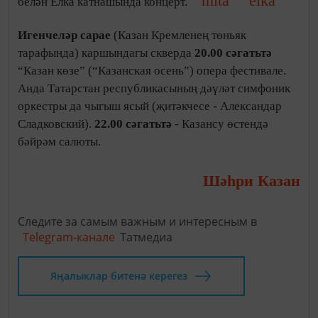
белән Елка катнашында концерт.
Игенчеләр сарае
(Казан Кремленең төньяк
тарафында) каршындагы скверда
20.00 сәгатьтә
“Казан көзе” (“Казанская осень”) опера фестивале.
Анда Татарстан республикасының дәүләт симфоник
оркестры да чыгыш ясый (җитәкчесе - Александар
Сладковский).
22.00 сәгатьтә
- Казансу өстендә
бәйрәм салюты.
Шәһри Казан
Следите за самым важным и интересным в
Telegram-канале
Татмедиа
Яңалыклар битенә керегез