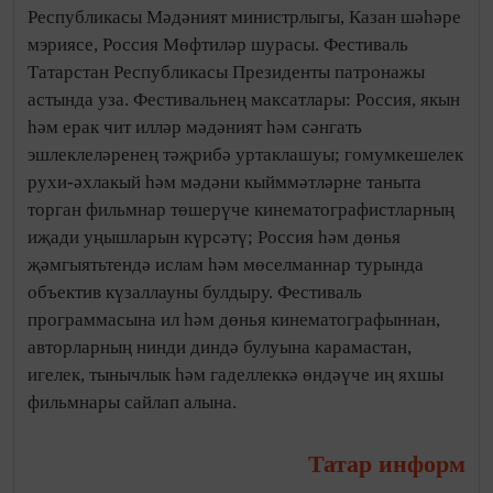
Республикасы Мәдәният министрлыгы, Казан шәһәре
мэриясе, Россия Мөфтиләр шурасы. Фестиваль
Татарстан Республикасы Президенты патронажы
астында уза. Фестивальнең максатлары: Россия, якын
һәм ерак чит илләр мәдәният һәм сәнгать
эшлеклеләренең тәҗрибә уртаклашуы; гомумкешелек
рухи-әхлакый һәм мәдәни кыйммәтләрне таныта
торган фильмнар төшерүче кинематографистларның
иҗади уңышларын күрсәтү; Россия һәм дөнья
җәмгыятьтендә ислам һәм мөселманнар турында
объектив күзаллауны булдыру. Фестиваль
программасына ил һәм дөнья кинематографыннан,
авторларның нинди диндә булуына карамастан,
игелек, тынычлык һәм гаделлеккә өндәүче иң яхшы
фильмнары сайлап алына.
Татар информ