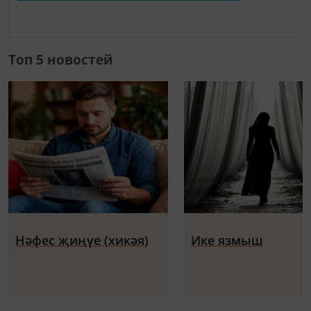
Топ 5 новостей
Нәфес җиңүе (хикәя)
Ике язмыш