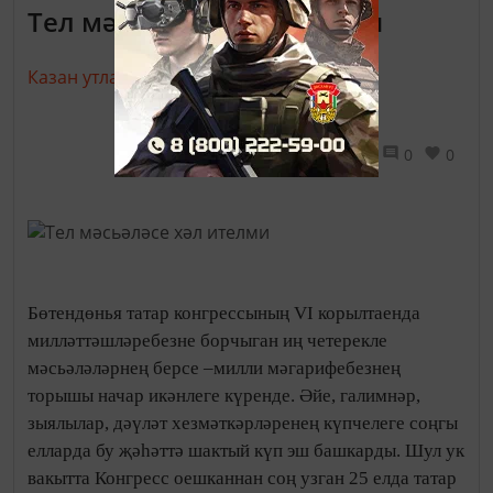
Тел мәсьәләсе хәл ителми
Казан утлары,
24 август 2017 - 10:30
648
0
0
Бөтендөнья татар кон­грессының VI корылтаенда
милләттәш­ләребезне борчыган иң четерекле
мәсьәләләрнең берсе –милли мәгарифебезнең
торышы начар икәнлеге күренде. Әйе, галимнәр,
зыялылар, дәүләт хезмәткәр­лә­ре­нең күпчелеге соңгы
елларда бу җәһәттә шактый күп эш башкарды. Шул ук
вакытта Конгресс оешканнан соң уз­ган 25 елда татар