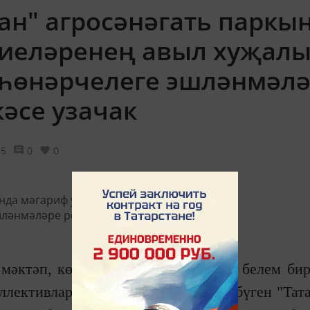
зан" агросәнәгать паркы
иеләренең авыл хуҗал
 һөнәрчелеге эшләнмәл
әсе узачак
95
0
0
әктәп, көллият, техникум, өстәмә белем бир
ллективлары катнашачак. Бу хакта бүген "Тат