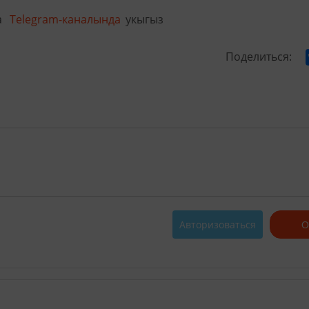
а
Telegram-каналында
укыгыз
Поделиться:
Авторизоваться
О