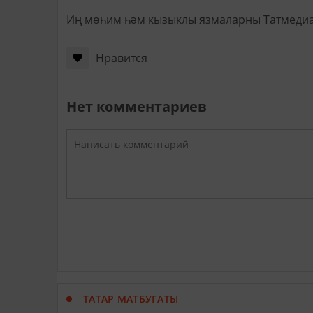
Иң мөһим һәм кызыклы язмаларны Татмеди
Нравится
Нет комментариев
ТАТАР МАТБУГАТЫ