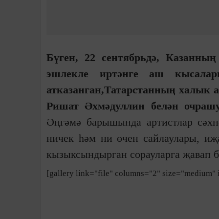
Бүген, 22 сентябрьдә, Казанның
эшлекле иртәнге аш кысалар
атказанган,Татарстанның халык 
Ришат Әхмәдуллин белән очраш
Әңгәмә барышында артистлар сәхнә
ничек һәм ни өчен сайлаулары, иҗ
кызыксындырган сорауларга җавап б
[gallery link="file" columns="2" size="medium