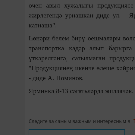
өчен авыл хуҗалыгы продукциясе
җирлегендә урнашкан диде ул. - Я
катнаша".
Һөнәри белем бирү оешмалары воло
транспортка кадәр алып барырга
үткәрелгәнгә, сатылмаган продукц
"Продукциянең икенче өлеше хәйрия
- диде А. Поминов.
Ярминкә 8-13 сәгатьләрдә эшләячәк.
Следите за самым важным и интересным в