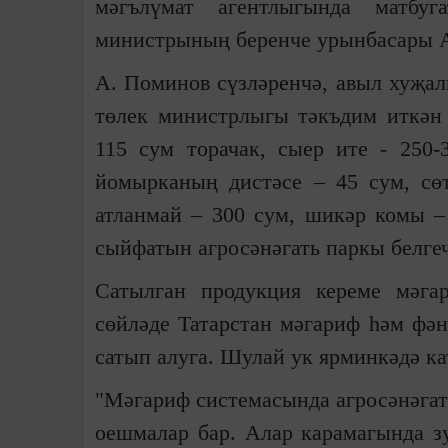
мәгълүмат агентлыгында матбу
министрының беренче урынбасары А
А. Поминов сүзләренчә, авыл хуҗа
төлек министрлыгы тәкъдим иткән 
115 сум торачак, сыер ите - 250-
йомырканың дистәсе – 45 сум, сөт
атланмай – 300 сум, шикәр комы – 
сыйфатын агросәнәгать паркы белгеч
Сатылган продукция кереме мәга
сөйләде Татарстан мәгариф һәм фә
сатып алуга. Шулай ук ярминкәдә ка
"Мәгариф системасында агросәнәгат
оешмалар бар. Алар карамагында зу