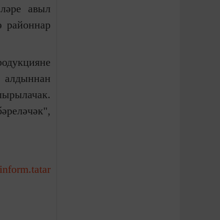
ләре авыл
ә районнар
родукцияне
 алдыннан
шырылачак.
әреләчәк",
-inform.tatar