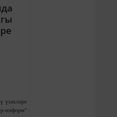
нда
ыгы
әре
ү үзәкләре
ар-информ"