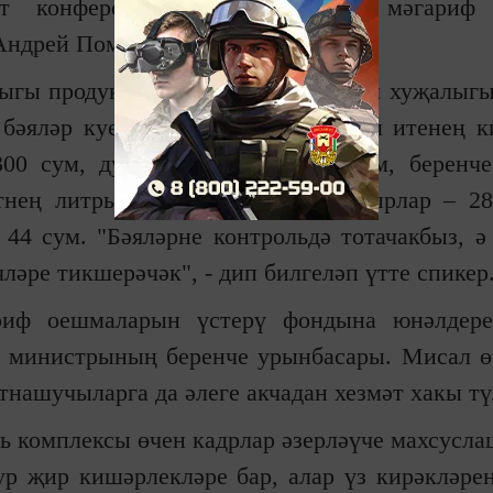
гат конференциясендә Татарстан мәгари
ндрей Поминов белдерде.
лыгы продукциясенә Татарстан Авыл хуҗалыгы
бәяләр куелачак. Шулай итеп, кош итенең 
300 сум, дуңгыз ите - 230-270 сум, беренче
нең литры – 28-30 сум , каты сырлар – 28
44 сум. "Бәяләрне контрольдә тотачакбыз, ә
ләре тикшерәчәк", - дип билгеләп үтте спикер
риф оешмаларын үстерү фондына юнәлдере
н министрының беренче урынбасары. Мисал ө
тнашучыларга да әлеге акчадан хезмәт хакы тү
ь комплексы өчен кадрлар әзерләүче махсусл
р җир кишәрлекләре бар, алар үз кирәкләрен