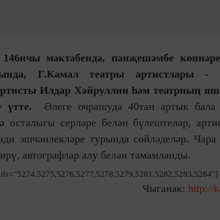
 146нчы мәктәбендә, пәнҗешәмбе көннәре
ында, Г.Камал театры артистлары - Р
артисты Илдар Хәйруллин һәм театрның яш
у үтте.
Әлеге очрашуда 40тан артык бала 
 осталыгы серләре белән бүлештеләр, арти
ади эшчәнлекләре турында сөйләделәр. Чара
ирү, автографлар алу белән тәмамланды.
" ids="5274,5275,5276,5277,5278,5279,5281,5282,5283,5284"]
Чыганак:
http://