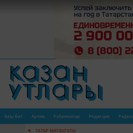
Баш бит
Архив
Рубрикалар
Редакция
Редко
ТАТАР МАТБУГАТЫ