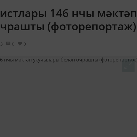
тистлары 146 нчы мәктә
очрашты (фоторепортаж)
83
0
0