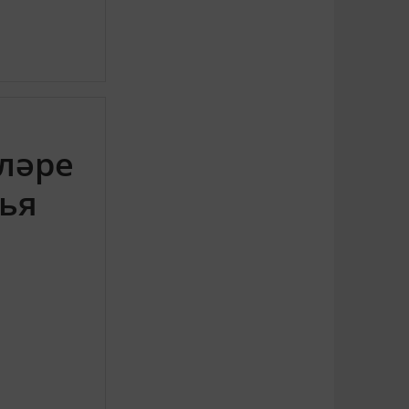
ләре
нья