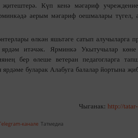
 җитештерә. Күп кенә мәгариф учреждение
рминкәдә аерым мәгариф оешмалары түгел, 
нтерлары өлкән яшьтәге сатып алучыларга п
 ярдәм итәчәк. Ярминкә Укытучылар көне
иянең бер өлеше ветеран педагогларга тап
 ярдәме буларак Алабуга балалар йортына җиб
Чыганак:
http://tatar
Telegram-канале
Татмедиа