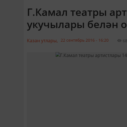
Г.Камал театры ар
укучылары белән 
Казан утлары,
22 сентябрь 2016 - 16:20
6