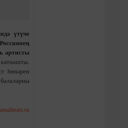
ндә үтүче
оссиянең
ь артисты
катнашты.
ст һөнәрен
 балаларны
kamalteatr.ru