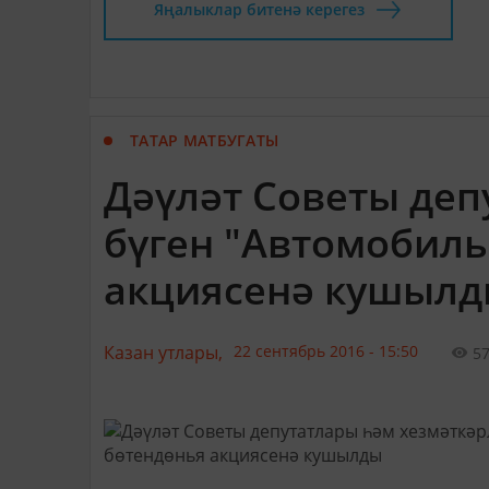
Яңалыклар битенә керегез
ТАТАР МАТБУГАТЫ
Дәүләт Советы деп
бүген "Автомобиль
акциясенә кушыл
Казан утлары,
22 сентябрь 2016 - 15:50
5