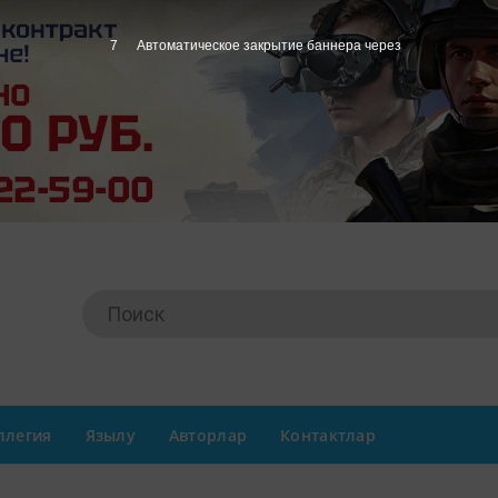
6
Автоматическое закрытие баннера через
ллегия
Язылу
Авторлар
Контактлар