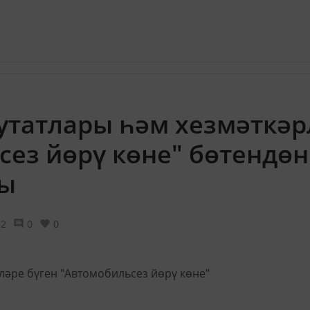
утатлары һәм хезмәткәр
сез йөрү көне" бөтендө
ды
72
0
0