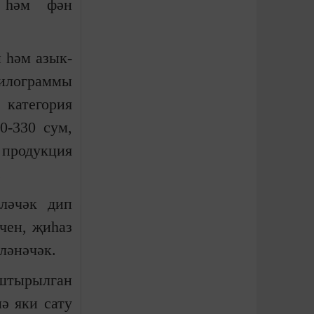
ф һәм фән
 һәм азык-
килограммы
 категория
0-330 сум,
 продукция
.
ләчәк дип
чен, җиһаз
ләнәчәк.
аштырылган
ә яки сату